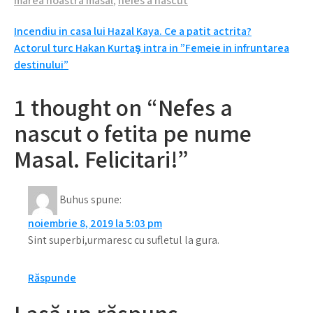
marea noastra masal
,
nefes a nascut
Navigare
Incendiu in casa lui Hazal Kaya. Ce a patit actrita?
Actorul turc Hakan Kurtaş intra in ”Femeie in infruntarea
în
destinului”
articole
1 thought on “Nefes a
nascut o fetita pe nume
Masal. Felicitari!”
Buhus
spune:
noiembrie 8, 2019 la 5:03 pm
Sint superbi,urmaresc cu sufletul la gura.
Răspunde