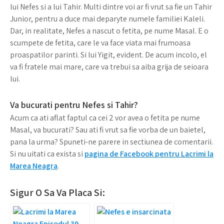
lui Nefes si a lui Tahir. Multi dintre voi ar fi vrut sa fie un Tahir
Junior, pentru a duce mai deparyte numele familiei Kaleli.
Dar, in realitate, Nefes a nascut o fetita, pe nume Masal. E o
scumpete de fetita, care le va face viata mai frumoasa
proaspatilor parinti. Si lui Yigit, evident. De acum incolo, el
va fi fratele mai mare, care va trebui sa aiba grija de seioara
lui.
Va bucurati pentru Nefes si Tahir?
Acum ca ati aflat faptul ca cei 2 vor avea o fetita pe nume
Masal, va bucurati? Sau ati fi vrut sa fie vorba de un baietel,
pana la urma? Spuneti-ne parere in sectiunea de comentarii.
Si nu uitati ca exista si
pagina de Facebook pentru Lacrimi la
Marea Neagra
.
Sigur O Sa Va Placa Si: