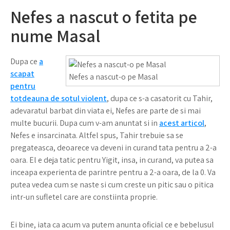
Nefes a nascut o fetita pe
nume Masal
Dupa ce
a
scapat
Nefes a nascut-o pe Masal
pentru
totdeauna de sotul violent
, dupa ce s-a casatorit cu Tahir,
adevaratul barbat din viata ei, Nefes are parte de si mai
multe bucurii. Dupa cum v-am anuntat si in
acest articol
,
Nefes e insarcinata. Altfel spus, Tahir trebuie sa se
pregateasca, deoarece va deveni in curand tata pentru a 2-a
oara. El e deja tatic pentru Yigit, insa, in curand, va putea sa
inceapa experienta de parintre pentru a 2-a oara, de la 0. Va
putea vedea cum se naste si cum creste un pitic sau o pitica
intr-un sufletel care are constiinta proprie.
Ei bine, iata ca acum va putem anunta oficial ce e bebelusul