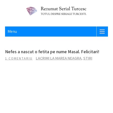
Skip
to
content
REZUMAT SERIAL TURCESC
Totul despre seriale turcesti si actori din Turcia.
Menu
Nefes a nascut o fetita pe nume Masal. Felicitari!
LACRIMI LA MAREA NEAGRA
,
STIRI
1 COMENTARIU