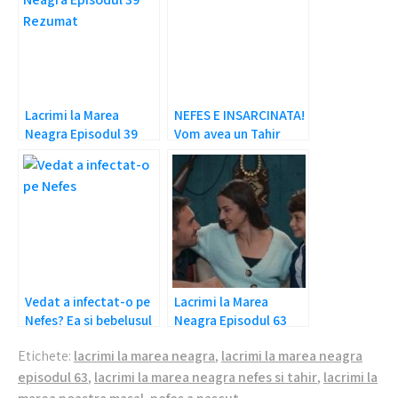
Lacrimi la Marea
NEFES E INSARCINATA!
Neagra Episodul 39
Vom avea un Tahir
Rezumat: Tahir e
Junior?
arestat!
Vedat a infectat-o pe
Lacrimi la Marea
Nefes? Ea si bebelusul
Neagra Episodul 63
sunt in pericol de
Rezumat: Vine Masal!
Etichete:
lacrimi la marea neagra
,
lacrimi la marea neagra
moarte!
episodul 63
,
lacrimi la marea neagra nefes si tahir
,
lacrimi la