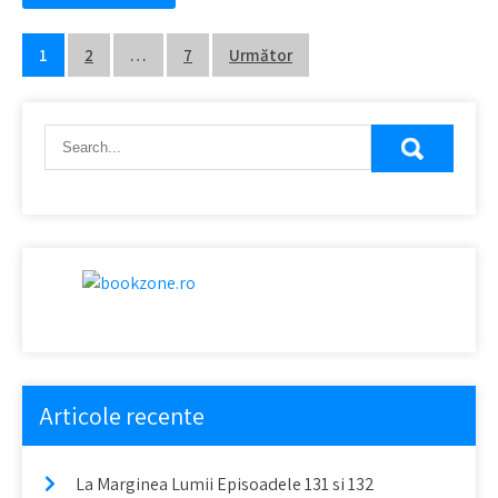
Navigare
1
2
…
7
Următor
în
articole
Articole recente
La Marginea Lumii Episoadele 131 si 132