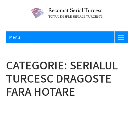
Skip
to
content
REZUMAT SERIAL TURCESC
Totul despre seriale turcesti si actori din Turcia.
Menu
CATEGORIE:
SERIALUL
TURCESC DRAGOSTE
FARA HOTARE