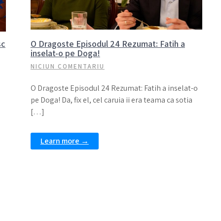
sc
O Dragoste Episodul 24 Rezumat: Fatih a
inselat-o pe Doga!
NICIUN COMENTARIU
O Dragoste Episodul 24 Rezumat: Fatih a inselat-o
pe Doga! Da, fix el, cel caruia ii era teama ca sotia
[…]
Learn more →