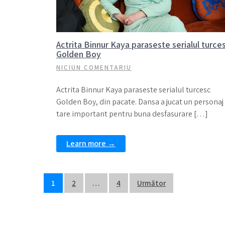
Actrita Binnur Kaya paraseste serialul turce
Golden Boy
NICIUN COMENTARIU
Actrita Binnur Kaya paraseste serialul turcesc
Golden Boy, din pacate. Dansa a jucat un personaj
tare important pentru buna desfasurare […]
Learn more →
Navigare
1
2
…
4
Următor
în
articole