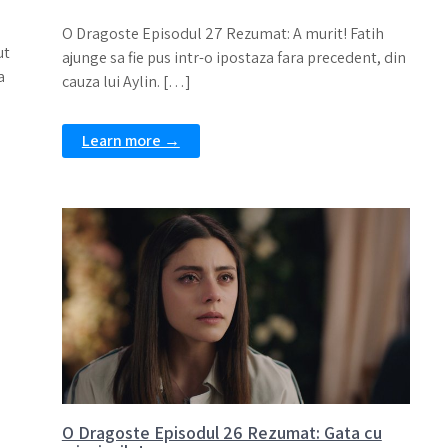
O Dragoste Episodul 27 Rezumat: A murit! Fatih
ut
ajunge sa fie pus intr-o ipostaza fara precedent, din
a
cauza lui Aylin. […]
Learn more →
O Dragoste Episodul 26 Rezumat: Gata cu