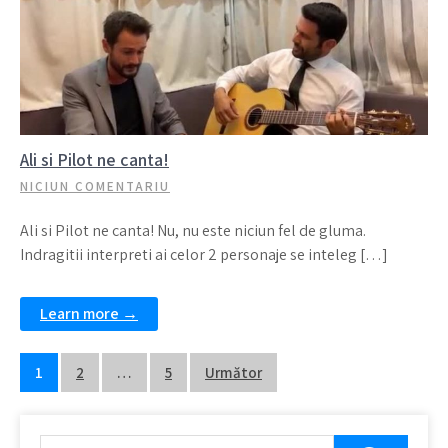
Ali si Pilot ne canta!
NICIUN COMENTARIU
Ali si Pilot ne canta! Nu, nu este niciun fel de gluma.
Indragitii interpreti ai celor 2 personaje se inteleg […]
Learn more →
Navigare
1
2
…
5
Următor
în