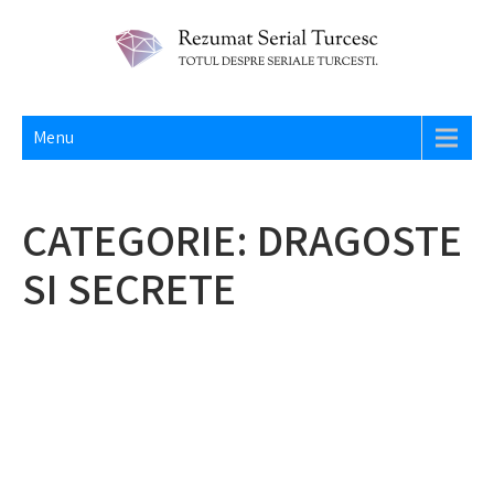
Skip
to
content
REZUMAT SERIAL TURCESC
Totul despre seriale turcesti si actori din Turcia.
Menu
CATEGORIE:
DRAGOSTE
SI SECRETE