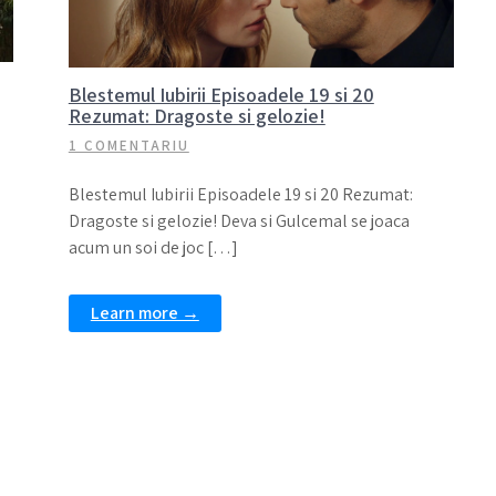
Blestemul Iubirii Episoadele 19 si 20
Rezumat: Dragoste si gelozie!
1 COMENTARIU
Blestemul Iubirii Episoadele 19 si 20 Rezumat:
Dragoste si gelozie! Deva si Gulcemal se joaca
acum un soi de joc […]
Learn more →