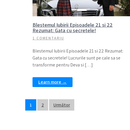
Blestemul Iubirii Episoadele 21 si 22
Rezumat: Gata cu secretele!
1 COMENTARIU
Blestemul Iubirii Episoadele 21 si 22 Rezumat:
Gata cu secretele! Lucrurile sunt pe cale sa se
transforme pentru Deva si […]
Learn more →
Navigare
1
2
Următor
în
articole