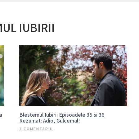
UL IUBIRII
a
Blestemul Iubirii Episoadele 35 si 36
Rezumat: Adio, Gulcemal!
1 COMENTARIU