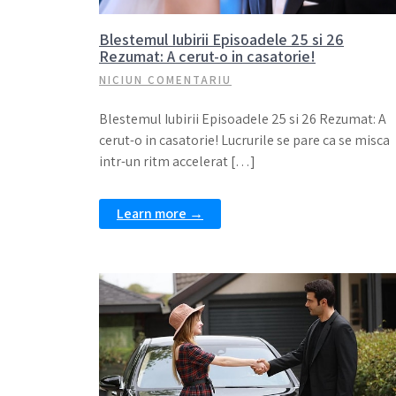
Blestemul Iubirii Episoadele 25 si 26
Rezumat: A cerut-o in casatorie!
NICIUN COMENTARIU
Blestemul Iubirii Episoadele 25 si 26 Rezumat: A
cerut-o in casatorie! Lucrurile se pare ca se misca
intr-un ritm accelerat […]
Learn more →