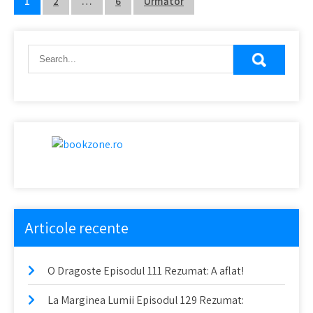
Navigare
1
2
…
6
Următor
în
articole
Articole recente
O Dragoste Episodul 111 Rezumat: A aflat!
La Marginea Lumii Episodul 129 Rezumat: