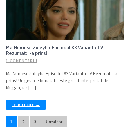
Ma Numesc Zuleyha Episodul 83 Varianta TV
Rezumat: I-a prins!
1 COMENTARIU
Ma Numesc Zuleyha Episodul 83 Varianta TV Rezumat: I-a
prins! Un gest de bunatate este gresit interpretat de
Mujgan, iar […]
Learn more →
Navigare
1
2
3
Următor