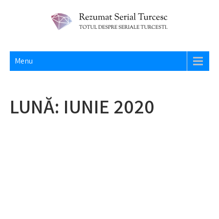
Skip
to
content
REZUMAT SERIAL TURCESC
Totul despre seriale turcesti si actori din Turcia.
Menu
LUNĂ:
IUNIE 2020