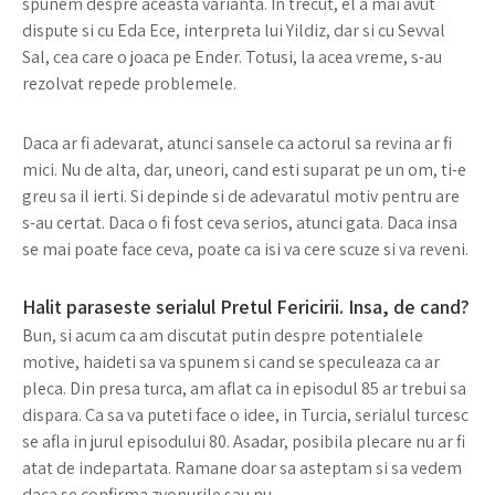
spunem despre aceasta varianta. In trecut, el a mai avut
dispute si cu Eda Ece, interpreta lui Yildiz, dar si cu Sevval
Sal, cea care o joaca pe Ender. Totusi, la acea vreme, s-au
rezolvat repede problemele.
Daca ar fi adevarat, atunci sansele ca actorul sa revina ar fi
mici. Nu de alta, dar, uneori, cand esti suparat pe un om, ti-e
greu sa il ierti. Si depinde si de adevaratul motiv pentru are
s-au certat. Daca o fi fost ceva serios, atunci gata. Daca insa
se mai poate face ceva, poate ca isi va cere scuze si va reveni.
Halit paraseste serialul Pretul Fericirii. Insa, de cand?
Bun, si acum ca am discutat putin despre potentialele
motive, haideti sa va spunem si cand se speculeaza ca ar
pleca. Din presa turca, am aflat ca in episodul 85 ar trebui sa
dispara. Ca sa va puteti face o idee, in Turcia, serialul turcesc
se afla in jurul episodului 80. Asadar, posibila plecare nu ar fi
atat de indepartata. Ramane doar sa asteptam si sa vedem
daca se confirma zvonurile sau nu.