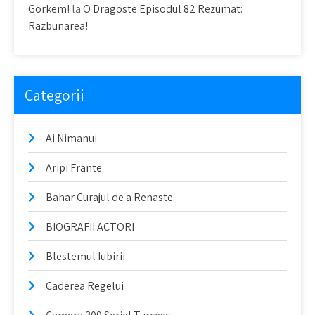
Gorkem!
la
O Dragoste Episodul 82 Rezumat:
Razbunarea!
Categorii
Ai Nimanui
Aripi Frante
Bahar Curajul de a Renaste
BIOGRAFII ACTORI
Blestemul Iubirii
Caderea Regelui