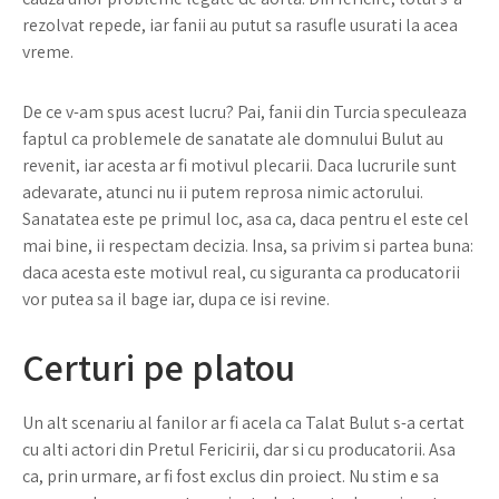
rezolvat repede, iar fanii au putut sa rasufle usurati la acea
vreme.
De ce v-am spus acest lucru? Pai, fanii din Turcia speculeaza
faptul ca problemele de sanatate ale domnului Bulut au
revenit, iar acesta ar fi motivul plecarii. Daca lucrurile sunt
adevarate, atunci nu ii putem reprosa nimic actorului.
Sanatatea este pe primul loc, asa ca, daca pentru el este cel
mai bine, ii respectam decizia. Insa, sa privim si partea buna:
daca acesta este motivul real, cu siguranta ca producatorii
vor putea sa il bage iar, dupa ce isi revine.
Certuri pe platou
Un alt scenariu al fanilor ar fi acela ca Talat Bulut s-a certat
cu alti actori din Pretul Fericirii, dar si cu producatorii. Asa
ca, prin urmare, ar fi fost exclus din proiect. Nu stim e sa