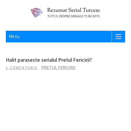
Skip
to
content
REZUMAT SERIAL TURCESC
Totul despre seriale turcesti si actori din Turcia.
Menu
Halit paraseste serialul Pretul Fericirii?
PRETUL FERICIRII
1 COMENTARIU