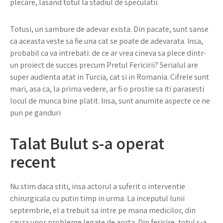
plecare, lasand totul la stadiul de speculatii.
Totusi, un sambure de adevar exista. Din pacate, sunt sanse
ca aceasta veste sa fie una cat se poate de adevarata. Insa,
probabil ca va intrebati: de ce ar vrea cineva sa plece dintr-
un proiect de succes precum Pretul Fericirii? Serialul are
super audienta atat in Turcia, cat si in Romania. Cifrele sunt
mari, asa ca, la prima vedere, ar fi o prostie sa iti parasesti
locul de munca bine platit. Insa, sunt anumite aspecte ce ne
pun pe ganduri
Talat Bulut s-a operat
recent
Nu stim daca stiti, insa actorul a suferit o interventie
chirurgicala cu putin timp in urma. La inceputul lunii
septembrie, el a trebuit sa intre pe mana medicilor, din
cauza unor probleme legate de aorta. Din fericire, totul s-a