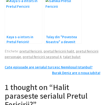
Kaya s-a intors in
Tulay din ”Povestea
Pretul Fericirii!
Noastra” a devenit
Sahika in ”Pretul
Etichete:
pretul fericirii
,
pretul fericirii halit
,
pretul fericirii
Fericirii”
personaje
,
pretul fericirii sezonul 4
,
talat bulut
Navigare
Cate episoade are serialul turcesc Nemilosul Istanbul?
Burak Deniz are o noua iubita!
în
articole
1 thought on “Halit
paraseste serialul Pretul
Fericirii?”