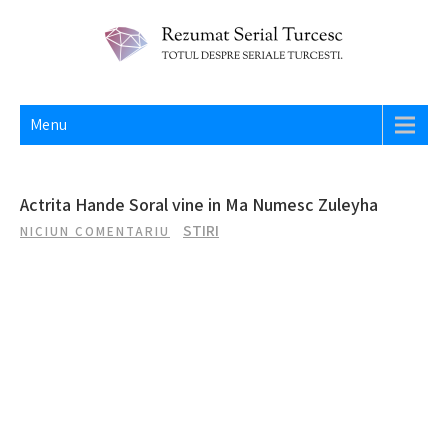
Skip
to
content
REZUMAT SERIAL TURCESC
Totul despre seriale turcesti si actori din Turcia.
Menu
Actrita Hande Soral vine in Ma Numesc Zuleyha
STIRI
NICIUN COMENTARIU