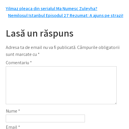
Navigare
Yilmaz pleaca din serialul Ma Numesc Zuleyha?
Nemilosul Istanbul Episodul 27 Rezumat: A ajuns pe strazi!
în
articole
Lasă un răspuns
Adresa ta de email nu va fi publicată.
Câmpurile obligatorii
sunt marcate cu
*
Comentariu
*
Nume
*
Email
*