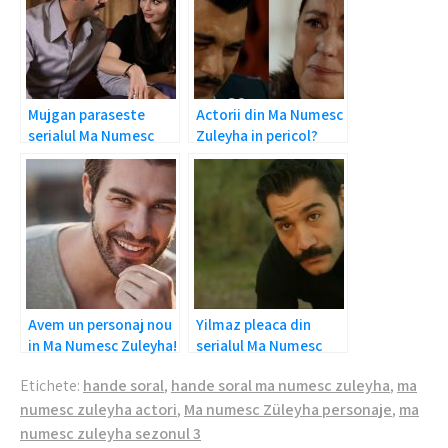
Mujgan paraseste
Actorii din Ma Numesc
serialul Ma Numesc
Zuleyha in pericol?
Zuleyha?
Avem un personaj nou
Yilmaz pleaca din
in Ma Numesc Zuleyha!
serialul Ma Numesc
Zuleyha?
Etichete:
hande soral
,
hande soral ma numesc zuleyha
,
ma
numesc zuleyha actori
,
Ma numesc Züleyha personaje
,
ma
numesc zuleyha sezonul 3