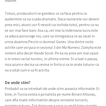
inainte.
Totusi, producatorii se gandesc ce sa faca pentru ca
audientele sa nu scada dramatic. Daca numerele vor deveni
prea mici, atunci vor fi nevoiti sa inchida totul, pentru ca nu
se vor mai face bani. Asa ca, cel mai la indemana lucru este
sa aduca personaje noi, care sa intregeasca ce au lasat in
urma doamna Percin si domnul Gunes. Una dintre noile
actrite care vor juca in sezonul 3 din Ma Numesc Zuleyha este
nimeni alta decat Hande Soral. Pe ea nu prea am mai vazut-
o in vreun serial turcesc, in ultima vreme. Si-a luat o pauza,
insa acum e decisa sa revina in forta si sa le arate tuturor ca
nu a uitat cum e sa fii actrita.
De unde stim?
Probabil ca va intrebati de unde stim aceasta informatie. Ei
bine, in Turcia exista o jurnalista pe nume Birsen Altunas,
care afla toate informatiile despre serialele turcesti,
inaintea tuturor. Tot dansa ne-a spus cu mult timp inainte