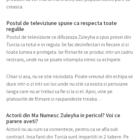
creasca.
Postul de televiziune spune ca respecta toate
regulile
Postul de televiziune ce difuzeaza Zuleyha a spus presei din
Turcia ca totul e in regula. Se fac dezinfectari in fiecare zi si
toata lumea e protejata. Iar filmarile se produc intr-un cadru
restrans, unde nu se poate intampla nimic cu echipele.
Chiar si asa, nu se stie niciodata. Poate vreunul din echipa se
duce intr-o zi intr-un loc unde nu stie ca exista si persoane
langa care nu ar trebui sa fie si ia si el. Apoi, vine pe
platourile de filmare si raspandeste treaba…
Actorii din Ma Numesc Zuleyha in pericol? Voi ce
parere aveti?
Actorii nu au cum sa comenteze, pentru ca se afla sub
contract. Insa fanii din Turcia sunt impartiti in 2 tabere. Pe