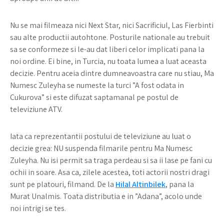
Nu se mai filmeaza nici Next Star, nici Sacrificiul, Las Fierbinti
sau alte productii autohtone. Posturile nationale au trebuit
sa se conformeze si le-au dat liberi celor implicati pana la
noi ordine. Ei bine, in Turcia, nu toata lumea a luat aceasta
decizie. Pentru aceia dintre dumneavoastra care nu stiau, Ma
Numesc Zuleyha se numeste la turci ”A fost odata in
Cukurova” si este difuzat saptamanal pe postul de
televiziune ATV.
Iata ca reprezentantii postului de televiziune au luat o
decizie grea: NU suspenda filmarile pentru Ma Numesc
Zuleyha. Nu isi permit sa traga perdeau si sa ii lase pe fani cu
ochii in soare. Asa ca, zilele acestea, toti actorii nostri dragi
sunt pe platouri, filmand. De la
Hilal Altinbilek
, pana la
Murat Unalmis. Toata distributia e in ”Adana”, acolo unde
noi intrigi se tes.