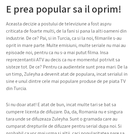
E prea popular sa il oprim!
Aceasta decizie a postului de televiziune a fost aspru
criticata de foarte multi, de la fani si pana la alti oameni din
industrie. De ce? Pai, si in Turcia, ca si la noi, filmarile s-au
oprit in mare parte. Multe emisiuni, multe seriale nu mai au
episoade noi, pentru ca nu s-a mai putut filma. Insa
reprezentantii ATV au decis ca nu e momentul potrivit sa
sisteze tot. De ce? Pentru ca audientele sunt prea mari. De la
un timp, Zuleyha a devenit atat de populara, incat serialul in
sine e unul dintre cele mai populare produse de pe piata TV
din Turcia.
Si nu doar atat! E atat de bun, incat multe tari se bat sa
cumpere licenta de difuzare. Da, da, Romania nu e singura
tara unde se difuzeaza Zuleyha. Sunt o gramada care au
cumparat drepturile de difuzare pentru serial dupa noi. Si
probabil ca vor mai urma si altii, caci popularitatea pare sa