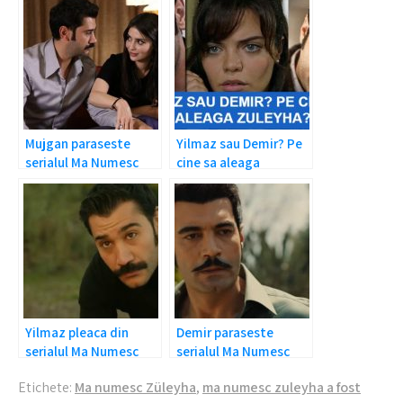
Mujgan paraseste
Yilmaz sau Demir? Pe
serialul Ma Numesc
cine sa aleaga
Zuleyha?
Zuleyha?
Yilmaz pleaca din
Demir paraseste
serialul Ma Numesc
serialul Ma Numesc
Zuleyha?
Zuleyha
Etichete:
Ma numesc Züleyha
,
ma numesc zuleyha a fost