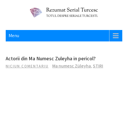
Skip
to
content
REZUMAT SERIAL TURCESC
Totul despre seriale turcesti si actori din Turcia.
Menu
Actorii din Ma Numesc Zuleyha in pericol?
Ma numesc Züleyha
,
STIRI
NICIUN COMENTARIU