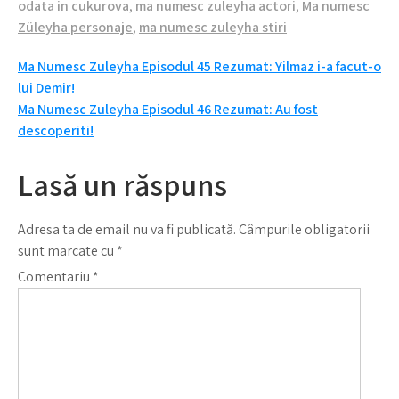
odata in cukurova
,
ma numesc zuleyha actori
,
Ma numesc
Züleyha personaje
,
ma numesc zuleyha stiri
Navigare
Ma Numesc Zuleyha Episodul 45 Rezumat: Yilmaz i-a facut-o
lui Demir!
în
Ma Numesc Zuleyha Episodul 46 Rezumat: Au fost
articole
descoperiti!
Lasă un răspuns
Adresa ta de email nu va fi publicată.
Câmpurile obligatorii
sunt marcate cu
*
Comentariu
*