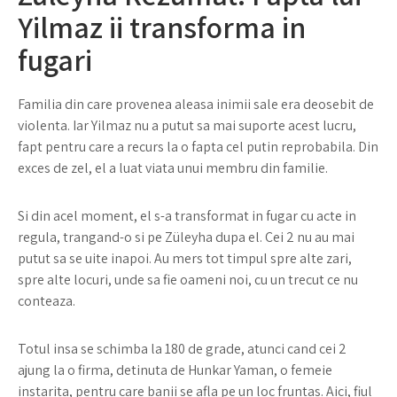
Yilmaz ii transforma in
fugari
Familia din care provenea aleasa inimii sale era deosebit de
violenta. Iar Yilmaz nu a putut sa mai suporte acest lucru,
fapt pentru care a recurs la o fapta cel putin reprobabila. Din
exces de zel, el a luat viata unui membru din familie.
Si din acel moment, el s-a transformat in fugar cu acte in
regula, trangand-o si pe Züleyha dupa el. Cei 2 nu au mai
putut sa se uite inapoi. Au mers tot timpul spre alte zari,
spre alte locuri, unde sa fie oameni noi, cu un trecut ce nu
conteaza.
Totul insa se schimba la 180 de grade, atunci cand cei 2
ajung la o firma, detinuta de Hunkar Yaman, o femeie
instarita, pentru care banii se afla pe un loc fruntas. Aici, fiul