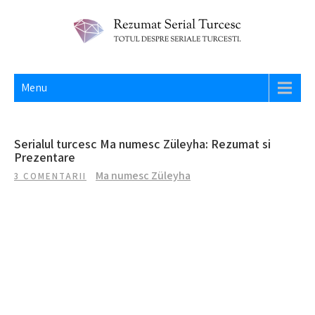
Skip
to
content
REZUMAT SERIAL TURCESC
Totul despre seriale turcesti si actori din Turcia.
Menu
Serialul turcesc Ma numesc Züleyha: Rezumat si
Prezentare
Ma numesc Züleyha
3 COMENTARII