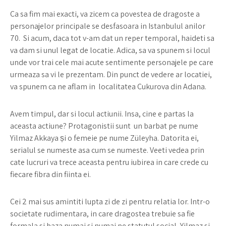
Ca sa fim mai exacti, va zicem ca povestea de dragoste a
personajelor principale se desfasoara in Istanbulul anilor
70. Si acum, daca tot v-am dat un reper temporal, haideti sa
va dam si unul legat de locatie. Adica, sa va spunem si locul
unde vor trai cele mai acute sentimente personajele pe care
urmeaza sa vi le prezentam. Din punct de vedere ar locatiei,
va spunem ca ne aflam in localitatea Çukurova din Adana.
Avem timpul, dar si locul actiunii. Insa, cine e partas la
aceasta actiune? Protagonistii sunt un barbat pe nume
Yilmaz Akkaya și o femeie pe nume Züleyha. Datorita ei,
serialul se numeste asa cum se numeste. Veeti vedea prin
cate lucruri va trece aceasta pentru iubirea in care crede cu
fiecare fibra din fiinta ei.
Cei 2 mai sus amintiti lupta zi de zi pentru relatia lor. Intr-o
societate rudimentara, in care dragostea trebuie sa fie
formala si baza numai si numai pe statutul social, Yilmaz si