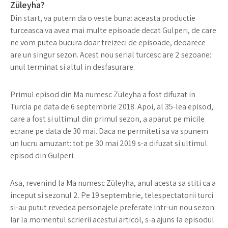
Züleyha?
Din start, va putem da o veste buna: aceasta productie
turceasca va avea mai multe episoade decat Gulperi, de care
ne vom putea bucura doar treizeci de episoade, deoarece
are un singur sezon. Acest nou serial turcesc are 2 sezoane:
unul terminat si altul in desfasurare.
Primul episod din Ma numesc Züleyha a fost difuzat in
Turcia pe data de 6 septembrie 2018. Apoi, al 35-lea episod,
care a fost si ultimul din primul sezon, a aparut pe micile
ecrane pe data de 30 mai. Daca ne permiteti sa va spunem
un lucru amuzant: tot pe 30 mai 2019 s-a difuzat si ultimul
episod din Gulperi.
Asa, revenind la Ma numesc Züleyha, anul acesta sa stiti ca a
inceput si sezonul 2. Pe 19 septembrie, telespectatorii turci
si-au putut revedea personajele preferate intr-un nou sezon.
Iar la momentul scrierii acestui articol, s-a ajuns la episodul