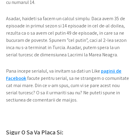
cu numarul 14.
Asadar, haideti sa facem un calcul simplu. Daca avem 35 de
episoade in primul sezon si 14 episoade in cel de-al doilea,
rezulta ca o sa avem cel putin 49 de episoade, in care sa ne
bucuram de poveste. Spunem ”cel putin”, caci al 2-lea sezon
inca nu s-a terminat in Turcia. Asadar, putem spera la un
serial turcesc de dimensiunea Lacrimi la Marea Neagra.
Pana incepe serialul, va invitam sa dati un Like
paginii de
Facebook
facute pentru serial, sa ne strangem o comunitate
cat mai mare. Din ce v-am spus, cum vi se pare acest nou
serial turcesc? O sa il urmariti sau nu? Ne puteti spune in
sectiunea de comentarii de mai jos.
Sigur O Sa Va Placa Si: