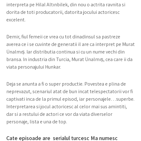
interpreta pe Hilal Altınbilek, din nou o actrita ravnita si
dorita de toti producatorii, datorita jocului actoricesc
excelent.
Demir, fiul femeii ce vrea cu tot dinadinsul sa pastreze
averea ce i se cuvinte de generatii il are ca interpret pe Murat
Ünalmıș. Iar distributia continua si cu un nume vechi din
bransa. In industria din Turcia, Murat Ünalmıș, cea care ii da
viata personajului Hunkar.
Deja se anunta a fi o super productie. Povestea e plina de
neprevazut, scenariul atat de bun incat telespectatorii vor fi
captivati inca de la primul episod, iar personajele…superbe.
Interpretarea si jocul actoricesc al celor mai sus amintiti,
dar si a restului de actori ce vor da viata diverselor
personaje, lista e una de top.
Cate episoade are serialul turcesc Ma numesc