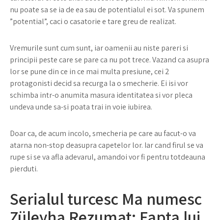
nu poate sa se ia de ea sau de potentialul ei sot. Va spunem
”potential”, caci o casatorie e tare greu de realizat.
Vremurile sunt cum sunt, iar oamenii au niste pareri si
principii peste care se pare ca nu pot trece. Vazand ca asupra
lor se pune din ce in ce mai multa presiune, cei 2
protagonisti decid sa recurga la o smecherie. Ei isi vor
schimba intr-o anumita masura identitatea si vor pleca
undeva unde sa-si poata trai in voie iubirea.
Doar ca, de acum incolo, smecheria pe care au facut-o va
atarna non-stop deasupra capetelor lor. Iar cand firul se va
rupe si se va afla adevarul, amandoi vor fi pentru totdeauna
pierduti.
Serialul turcesc Ma numesc
Züleyha Rezumat: Fapta lui