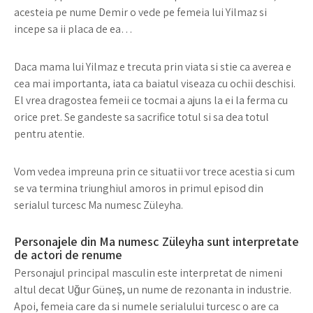
acesteia pe nume Demir o vede pe femeia lui Yilmaz si
incepe sa ii placa de ea…
Daca mama lui Yilmaz e trecuta prin viata si stie ca averea e
cea mai importanta, iata ca baiatul viseaza cu ochii deschisi.
El vrea dragostea femeii ce tocmai a ajuns la ei la ferma cu
orice pret. Se gandeste sa sacrifice totul si sa dea totul
pentru atentie.
Vom vedea impreuna prin ce situatii vor trece acestia si cum
se va termina triunghiul amoros in primul episod din
serialul turcesc Ma numesc Züleyha.
Personajele din Ma numesc Züleyha sunt interpretate
de actori de renume
Personajul principal masculin este interpretat de nimeni
altul decat Uğur Güneș, un nume de rezonanta in industrie.
Apoi, femeia care da si numele serialului turcesc o are ca