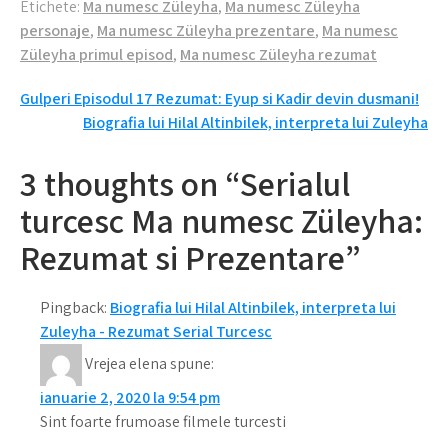
Etichete:
Ma numesc Züleyha
,
Ma numesc Züleyha
adevarul!
arestata!
personaje
,
Ma numesc Züleyha prezentare
,
Ma numesc
Züleyha primul episod
,
Ma numesc Züleyha rezumat
Navigare
Gulperi Episodul 17 Rezumat: Eyup si Kadir devin dusmani!
Biografia lui Hilal Altinbilek, interpreta lui Zuleyha
în
articole
3 thoughts on “Serialul
turcesc Ma numesc Züleyha:
Rezumat si Prezentare”
Pingback:
Biografia lui Hilal Altinbilek, interpreta lui
Zuleyha - Rezumat Serial Turcesc
Vrejea elena
spune:
ianuarie 2, 2020 la 9:54 pm
Sint foarte frumoase filmele turcesti