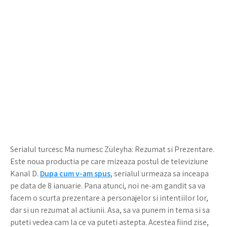
Serialul turcesc Ma numesc Züleyha: Rezumat si Prezentare.
Este noua productia pe care mizeaza postul de televiziune
Kanal D.
Dupa cum v-am spus
, serialul urmeaza sa inceapa
pe data de 8 ianuarie. Pana atunci, noi ne-am gandit sa va
facem o scurta prezentare a personajelor si intentiilor lor,
dar si un rezumat al actiunii. Asa, sa va punem in tema si sa
puteti vedea cam la ce va puteti astepta. Acestea fiind zise,