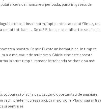
apului si ceva de mancare o perioada, pana isi gasesc de
lugul i-a obosit insa enorm, fapt pentru care atat Yilmaz, cat
a costat toti banii…De ce? Ei bine, niste talhari ce se aflau in
 povestea noastra: Demir. El este un barbat bine. In timp ce
um n-a mai vazut de mult timp. Ghiciti cine este aceasta
e urma la scurt timp si ramane intrebandu-se daca o va mai
i, coboara si o iau la pas, cautand oportunitati de angajare.
 un vechi prieten lucreaza aici, ca majordom. Planul sau ar fi sa
a si pentru ei.