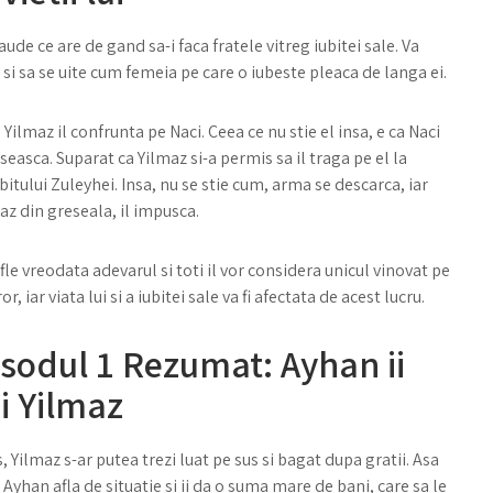
e ce are de gand sa-i faca fratele vitreg iubitei sale. Va
si sa se uite cum femeia pe care o iubeste pleaca de langa ei.
 Yilmaz il confrunta pe Naci. Ceea ce nu stie el insa, e ca Naci
seasca. Suparat ca Yilmaz si-a permis sa il traga pe el la
bitului Zuleyhei. Insa, nu se stie cum, arma se descarca, iar
maz din greseala, il impusca.
fle vreodata adevarul si toti il vor considera unicul vinovat pe
, iar viata lui si a iubitei sale va fi afectata de acest lucru.
sodul 1 Rezumat: Ayhan ii
i Yilmaz
 Yilmaz s-ar putea trezi luat pe sus si bagat dupa gratii. Asa
 Ayhan afla de situatie si ii da o suma mare de bani, care sa le