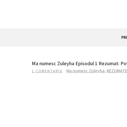
Skip
to
content
REZUMAT SERIAL
Totul despre seriale turcesti si actori din Turcia.
PR
Ma numesc Zuleyha Episodul 1 Rezumat: Po
Ma numesc Züleyha
,
REZUMATE
1 COMENTARIU