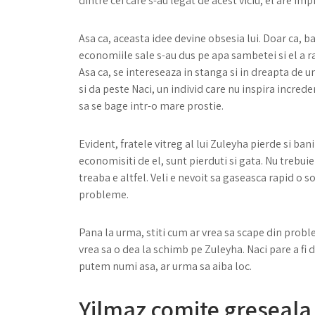
dintre cei care s-au legat de acest viciu, el are imp
Asa ca, aceasta idee devine obsesia lui. Doar ca, ban
economiile sale s-au dus pe apa sambetei si el a ra
Asa ca, se intereseaza in stanga si in dreapta de u
si da peste Naci, un individ care nu inspira increde
sa se bage intr-o mare prostie.
Evident, fratele vitreg al lui Zuleyha pierde si bani
economisiti de el, sunt pierduti si gata. Nu trebuie 
treaba e altfel. Veli e nevoit sa gaseasca rapid o sol
probleme.
Pana la urma, stiti cum ar vrea sa scape din prob
vrea sa o dea la schimb pe Zuleyha. Naci pare a fi d
putem numi asa, ar urma sa aiba loc.
Yilmaz comite greseala v