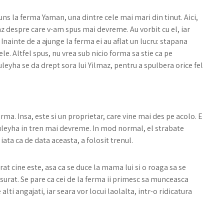
juns la ferma Yaman, una dintre cele mai mari din tinut. Aici,
lmaz despre care v-am spus mai devreme. Au vorbit cu el, iar
 Inainte de a ajunge la ferma ei au aflat un lucru: stapana
le. Altfel spus, nu vrea sub nicio forma sa stie ca pe
leyha se da drept sora lui Yilmaz, pentru a spulbera orice fel
a. Insa, este si un proprietar, care vine mai des pe acolo. E
uleyha in tren mai devreme. In mod normal, el strabate
iata ca de data aceasta, a folosit trenul.
rat cine este, asa ca se duce la mama lui si o roaga sa se
usurat. Se pare ca cei de la ferma ii primesc sa munceasca
alti angajati, iar seara vor locui laolalta, intr-o ridicatura