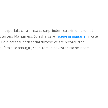
incepe! Iata ca vrem sa va surprindem cu primul rezumat
lul turcesc Ma numesc Zuleyha, care
incepe in inauarie.
In cele
 din acest superb serial turcesc, ce are recorduri de
a, fara alte adaugiri, sa intram in poveste si sa ne lasam