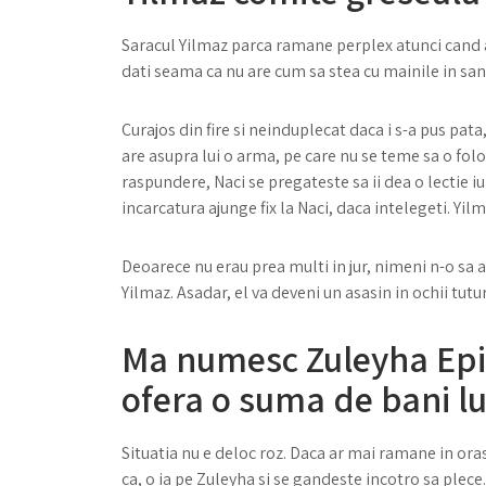
Saracul Yilmaz parca ramane perplex atunci cand aud
dati seama ca nu are cum sa stea cu mainile in san 
Curajos din fire si neinduplecat daca i s-a pus pata,
are asupra lui o arma, pe care nu se teme sa o folo
raspundere, Naci se pregateste sa ii dea o lectie iu
incarcatura ajunge fix la Naci, daca intelegeti. Yil
Deoarece nu erau prea multi in jur, nimeni n-o sa a
Yilmaz. Asadar, el va deveni un asasin in ochii tuturor
Ma numesc Zuleyha Epi
ofera o suma de bani lu
Situatia nu e deloc roz. Daca ar mai ramane in oras,
ca, o ia pe Zuleyha si se gandeste incotro sa plece.