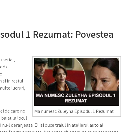
sodul 1 Rezumat: Povestea
 serial,
sod e
pe
 si in restul
ulte lucruri,
ei de care ne
Ma numesc Zuleyha Episodul 1 Rezumat
baiat la locul
u-l deranjeaza. El isi duce traiul in atelierul auto al