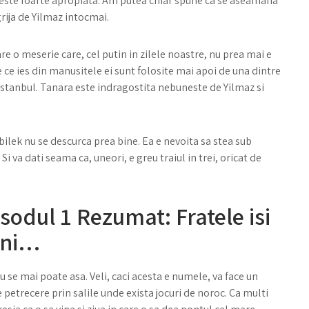
2 este foarte apropiata. Am putea chiar spune ca se aseamana
grija de Yilmaz intocmai.
e o meserie care, cel putin in zilele noastre, nu prea mai e
 ce ies din manusitele ei sunt folosite mai apoi de una dintre
stanbul. Tanara este indragostita nebuneste de Yilmaz si
nbilek nu se descurca prea bine. Ea e nevoita sa stea sub
. Si va dati seama ca, uneori, e greu traiul in trei, oricat de
odul 1 Rezumat: Fratele isi
ani…
 se mai poate asa. Veli, caci acesta e numele, va face un
 le petrecere prin salile unde exista jocuri de noroc. Ca multi