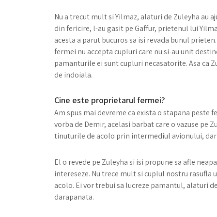
Nu a trecut mult si Yilmaz, alaturi de Zuleyha au a
din fericire, l-au gasit pe Gaffur, prietenul lui Yi
acesta a parut bucuros sa isi revada bunul prieten.
fermei nu accepta cupluri care nu si-au unit destine
pamanturile ei sunt cupluri necasatorite. Asa ca Zu
de indoiala.
Cine este proprietarul fermei?
Am spus mai devreme ca exista o stapana peste ferm
vorba de Demir, acelasi barbat care o vazuse pe Z
tinuturile de acolo prin intermediul avionului, dar 
El o revede pe Zuleyha si isi propune sa afle neapa
intereseze. Nu trece mult si cuplul nostru rasufla 
acolo. Ei vor trebui sa lucreze pamantul, alaturi de 
darapanata.