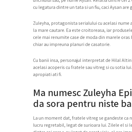
unchiului sau, pe nume Aysan. Relatia dintre cei 
cu legatura dintre un tata si un fiu, caci Aysan are 
Zuleyha, protagonista serialului cu acelasi nume ar
la mare cautare. Ea este croitoreasa, iar produsele
cele mai renumite case de moda din marele oras I
chiar au impreuna planuri de casatorie.
Cu banii insa, personajul interpretat de Hilal Alti
acelasi acoperis cu fratele sau vitreg si cu sotia lui
apropiati ati fi.
Ma numesc Zuleyha Epis
da sora pentru niste b
La un moment dat, fratele vitreg se gandeste ca nu
lucru regretabil, legat de surioara lui. Zilele el si