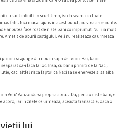
resia ca o sa vina si ziua in care o sa dea pontul cel mare.
ii nu sunt infiniti. In scurt timp, isi da seama ca toate
mas falit. Nici macar ajuns in acest punct, nu vrea sa renunte.
nde ar putea face rost de niste bani cu imprumut. Nu ii ia mult
re. Ametit de aburii castigului, Veli nu realizeaza ca urmeaza
i primiti si ajunge din nou in sapa de lemn. Hai, banii
neaparat sa-i faca la loc. Insa, cu banii primiti de la Naci,
utie, caci altfel risca faptul ca Naci sa se enerveze si sa aiba
lema Veli? Vanzandu-si propria sora…Da, pentru niste bani, el
e acord, iar in zilele ce urmeaza, aceasta tranzactie, daca o
ietii lui