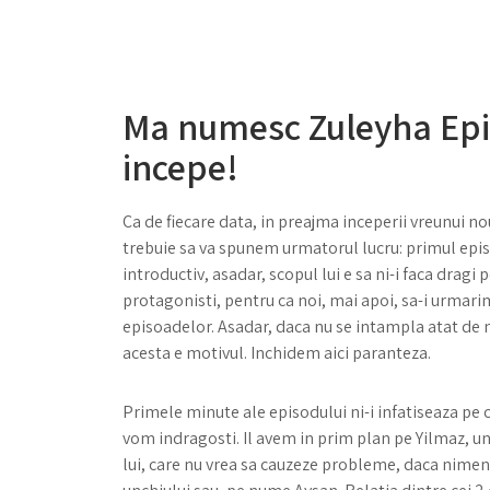
Ma numesc Zuleyha Epi
incepe!
Ca de fiecare data, in preajma inceperii vreunui nou
trebuie sa va spunem urmatorul lucru: primul epi
introductiv, asadar, scopul lui e sa ni-i faca dragi 
protagonisti, pentru ca noi, mai apoi, sa-i urmarim
episoadelor. Asadar, daca nu se intampla atat de m
acesta e motivul. Inchidem aici paranteza.
Primele minute ale episodului ni-i infatiseaza pe c
vom indragosti. Il avem in prim plan pe Yilmaz, un 
lui, care nu vrea sa cauzeze probleme, daca nimeni n