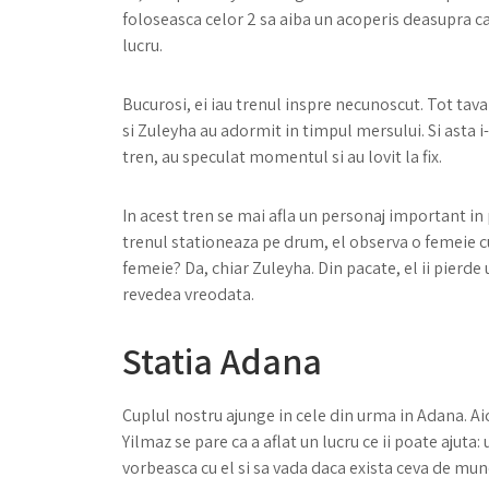
foloseasca celor 2 sa aiba un acoperis deasupra c
lucru.
Bucurosi, ei iau trenul inspre necunoscut. Tot tava
si Zuleyha au adormit in timpul mersului. Si asta i-
tren, au speculat momentul si au lovit la fix.
In acest tren se mai afla un personaj important in
trenul stationeaza pe drum, el observa o femeie c
femeie? Da, chiar Zuleyha. Din pacate, el ii pierd
revedea vreodata.
Statia Adana
Cuplul nostru ajunge in cele din urma in Adana. Aic
Yilmaz se pare ca a aflat un lucru ce ii poate ajuta:
vorbeasca cu el si sa vada daca exista ceva de munc