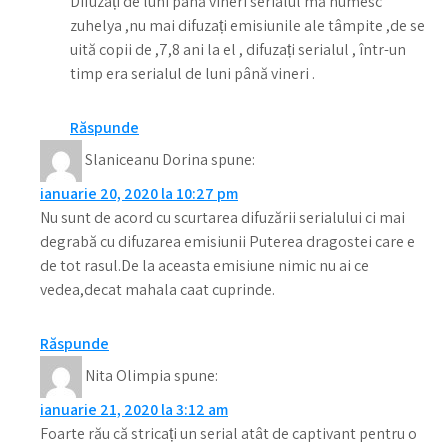
Difuzați de luni până vineri serialul mă numesc
zuhelya ,nu mai difuzați emisiunile ale tâmpite ,de se
uită copii de ,7,8 ani la el , difuzați serialul , într-un
timp era serialul de luni până vineri .
Răspunde
Slaniceanu Dorina
spune:
ianuarie 20, 2020 la 10:27 pm
Nu sunt de acord cu scurtarea difuzării serialului ci mai
degrabă cu difuzarea emisiunii Puterea dragostei care e
de tot rasul.De la aceasta emisiune nimic nu ai ce
vedea,decat mahala caat cuprinde.
Răspunde
Nita Olimpia
spune:
ianuarie 21, 2020 la 3:12 am
Foarte rău că stricați un serial atât de captivant pentru o