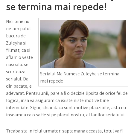
se termina mai repede!
Nici bine nu
ne-am putut
bucura de
Zuleyha si
Yilmaz, ca si
aflam o veste
nasoala: se
scurteaza
Serialul Ma Numesc Zuleyha se termina
serialul. Da,
mai repede
din pacate, e
adevarat. Pentru unii, pare a fi o decizie lipsita de orice fel de
logica, insa va asiguram ca existe niste motive bine
intemeiate. Sigur, chiar daca sunt motive plauzibile, asta nu
inseamna ca o sa fie si pe placul nostru, al fanilor serialului.
Treaba sta in felul urmator: saptamana aceasta, totul va fi