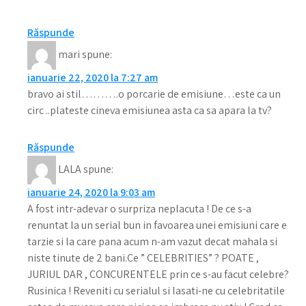
Răspunde
mari
spune:
ianuarie 22, 2020 la 7:27 am
bravo ai stil……….o porcarie de emisiune…este ca un
circ ..plateste cineva emisiunea asta ca sa apara la tv?
Răspunde
LALA
spune:
ianuarie 24, 2020 la 9:03 am
A fost intr-adevar o surpriza neplacuta ! De ce s-a
renuntat la un serial bun in favoarea unei emisiuni care e
tarzie si la care pana acum n-am vazut decat mahala si
niste tinute de 2 bani.Ce ” CELEBRITIES” ? POATE ,
JURIUL DAR , CONCURENTELE prin ce s-au facut celebre?
Rusinica ! Reveniti cu serialul si lasati-ne cu celebritatile