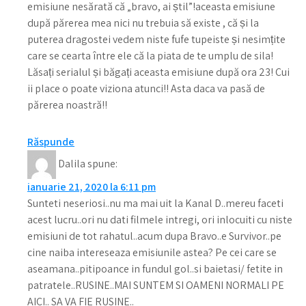
emisiune nesărată că „bravo, ai știl”!aceasta emisiune
după părerea mea nici nu trebuia să existe , că și la
puterea dragostei vedem niste fufe tupeiste și nesimțite
care se cearta între ele că la piata de te umplu de sila!
Lăsați serialul și băgați aceasta emisiune după ora 23! Cui
ii place o poate viziona atunci!! Asta daca va pasă de
părerea noastră!!
Răspunde
Dalila
spune:
ianuarie 21, 2020 la 6:11 pm
Sunteti neseriosi..nu ma mai uit la Kanal D..mereu faceti
acest lucru..ori nu dati filmele intregi, ori inlocuiti cu niste
emisiuni de tot rahatul..acum dupa Bravo..e Survivor..pe
cine naiba intereseaza emisiunile astea? Pe cei care se
aseamana..pitipoance in fundul gol..si baietasi/ fetite in
patratele..RUSINE..MAI SUNTEM SI OAMENI NORMALI PE
AICI.. SA VA FIE RUSINE..