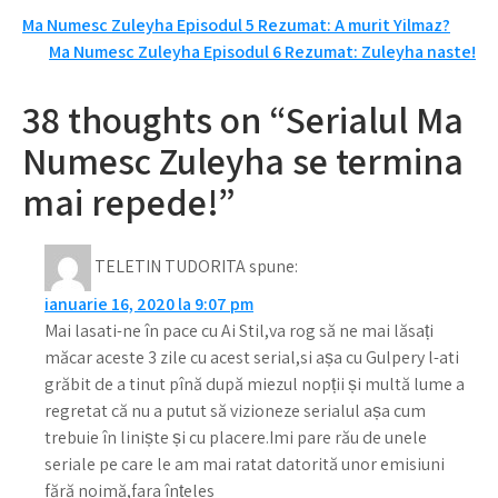
Navigare
Ma Numesc Zuleyha Episodul 5 Rezumat: A murit Yilmaz?
Ma Numesc Zuleyha Episodul 6 Rezumat: Zuleyha naste!
în
articole
38 thoughts on “Serialul Ma
Numesc Zuleyha se termina
mai repede!”
TELETIN TUDORITA
spune:
ianuarie 16, 2020 la 9:07 pm
Mai lasati-ne în pace cu Ai Stil,va rog să ne mai lăsați
măcar aceste 3 zile cu acest serial,si așa cu Gulpery l-ati
grăbit de a tinut pînă după miezul nopții și multă lume a
regretat că nu a putut să vizioneze serialul așa cum
trebuie în liniște și cu placere.Imi pare rău de unele
seriale pe care le am mai ratat datorită unor emisiuni
fără noimă,fara înțeles