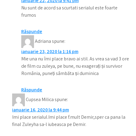
ianuarie 22, 2020 la 9:41 pm
Nu sunt de acord sa scurtati serialul este foarte
frumos
Răspunde
Adriana
spune:
ianuarie 23, 2020 la 1:16 pm
Mie una nu îmi place bravo ai stil. As vrea sa vad 3 ore
de film cu zuleya, pe bune, nu exagerați și survivor
România, puneți sâmbăta și duminica
Răspunde
Cupsea Milica
spune:
ianuarie 16, 2020 la 9:44 pm
Imi place serialul.Imi place f.mult Demir,sper ca pana la
final Zuleyha sa-l iubeasca pe Demir.