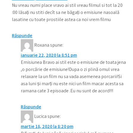
Nu vreau numi place vravo ai stil vreau filmul si tot la 20
:00 lăsați nu stiti decît sa ne băgați o emisiune nasoală
lasatine cu toate prostiile astea ca noi vrem filmu
Răspunde
Roxana
spune:
ianuarie 22, 2020 la 8:51 pm
Emisiunea Bravo ai stil este o emisiune de toata jena
,o porcărie de emisiune!Dupa o zi plină omul vrea
relaxare la un film nu sa vada asemenea porcarii!Si
asa luni și marți nu este nici un film macar acesta sa
ramana cate 3 episoade .Eu nu sunt de acord!!!
Răspunde
Lucica
spune:
martie 18, 2020 la 8:20 pm