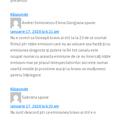
prezenta?
Răspunde
Andrei Simionescu Elena Giorgiana
spune:
ianuarie 17, 2020 la 6:21 am
Nu e corect sa înceapă bravo ai stil la la 23 de ce scurtat
filmul ptr niște emisiuni care nu au valoare asa faceți și cu
emisiunea dragoste și putere la fel tot canalu este
ocupat numai cu aceasta emisiune de ce nu încercați niște
emisiuni mai pe placul telespectatorilor aici este numai
ceartă invidie și prostime asa și cu bravo va mulțumesc
pentru înțelegere
Răspunde
Gabriela
spune:
ianuarie 17, 2020 la 6:33 am
Nu sunt deacord ptr ca emisiunea bravo ai stil e o