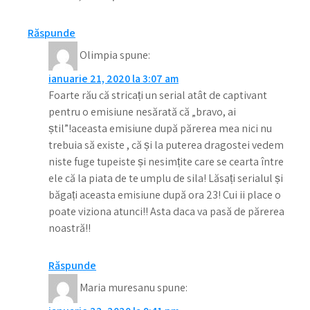
Răspunde
Olimpia
spune:
ianuarie 21, 2020 la 3:07 am
Foarte rău că stricați un serial atât de captivant
pentru o emisiune nesărată că „bravo, ai
știl”!aceasta emisiune după părerea mea nici nu
trebuia să existe , că și la puterea dragostei vedem
niste fuge tupeiste și nesimțite care se cearta între
ele că la piata de te umplu de sila! Lăsați serialul și
băgați aceasta emisiune după ora 23! Cui ii place o
poate viziona atunci!! Asta daca va pasă de părerea
noastră!!
Răspunde
Maria muresanu
spune: