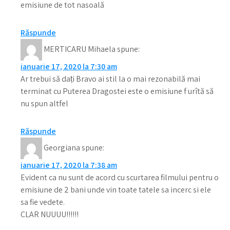
emisiune de tot nasoală
Răspunde
MERTICARU Mihaela
spune:
ianuarie 17, 2020 la 7:30 am
Ar trebui să dați Bravo ai stil la o mai rezonabilă mai
terminat cu Puterea Dragostei este o emisiune f urîtă să
nu spun altfel
Răspunde
Georgiana
spune:
ianuarie 17, 2020 la 7:38 am
Evident ca nu sunt de acord cu scurtarea filmului pentru o
emisiune de 2 bani unde vin toate tatele sa incerc si ele
sa fie vedete.
CLAR NUUUU!!!!!!