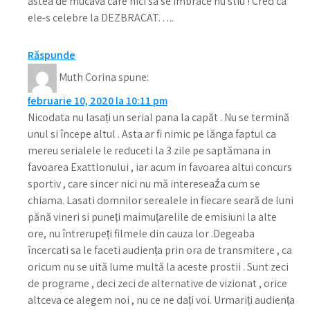
astea de mucava care nici sa se imbrace nu stiu ! Cred ca
ele-s celebre la DEZBRACAT…..
Răspunde
Muth Corina
spune:
februarie 10, 2020 la 10:11 pm
Nicodata nu lasați un serial pana la capăt . Nu se termină
unul si începe altul . Asta ar fi nimic pe lănga faptul ca
mereu serialele le reduceti la 3 zile pe saptămana in
favoarea Exattlonului , iar acum in favoarea altui concurs
sportiv , care sincer nici nu mă intereseaźa cum se
chiama. Lasati domnilor serealele in fiecare seară de luni
pănă vineri si puneți maimuțarelile de emisiuni la alte
ore, nu întrerupeți filmele din cauza lor .Degeaba
încercati sa le faceti audiența prin ora de transmitere , ca
oricum nu se uită lume multă la aceste prostii . Sunt zeci
de programe , deci zeci de alternative de vizionat , orice
altceva ce alegem noi , nu ce ne dați voi. Urmariți audiența