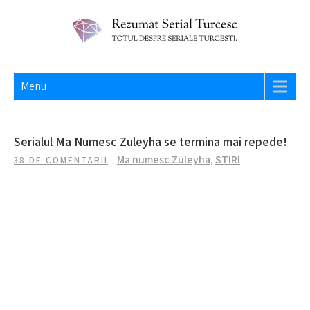
Skip
to
content
REZUMAT SERIAL TURCESC
Totul despre seriale turcesti si actori din Turcia.
Menu
Serialul Ma Numesc Zuleyha se termina mai repede!
Ma numesc Züleyha
,
STIRI
38 DE COMENTARII