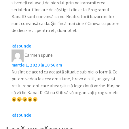
si vedeți cat aveți de pierdut prin netransmiterea
serialelor. Cine are de căștigst din asta Programul
KanalD sunt convinsă ca nu. Realizatorii bazaconiilor
sunt convinsă ca da. Șiii încă mai cine ? Cineva cu putere
de decizie …pentru el , doar pt el.
Răspunde
Carmen
spune:
martie 1, 2020 la 10:56 am
Nu sînt de acord cu această situație sub nici o formă. Ce
putem vedea la acea emisiune, bravo ai stil, un gay, și
restu repetent care abea știu să lege două vorbe. Rușine
să vă fie Kanal D. Că nu știți să vă organizați programele.
Răspunde