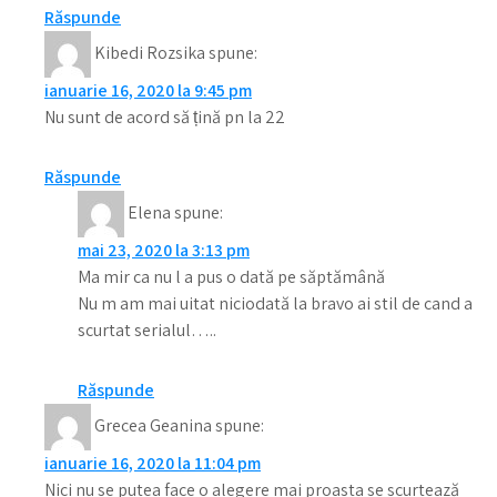
Răspunde
Kibedi Rozsika
spune:
ianuarie 16, 2020 la 9:45 pm
Nu sunt de acord să țină pn la 22
Răspunde
Elena
spune:
mai 23, 2020 la 3:13 pm
Ma mir ca nu l a pus o dată pe săptămână
Nu m am mai uitat niciodată la bravo ai stil de cand a
scurtat serialul…..
Răspunde
Grecea Geanina
spune:
ianuarie 16, 2020 la 11:04 pm
Nici nu se putea face o alegere mai proasta se scurtează