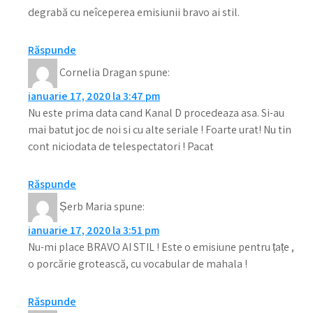
degrabă cu neîceperea emisiunii bravo ai stil.
Răspunde
Cornelia Dragan
spune:
ianuarie 17, 2020 la 3:47 pm
Nu este prima data cand Kanal D procedeaza asa. Si-au
mai batut joc de noi si cu alte seriale ! Foarte urat! Nu tin
cont niciodata de telespectatori ! Pacat
Răspunde
Șerb Maria
spune:
ianuarie 17, 2020 la 3:51 pm
Nu-mi place BRAVO AI STIL ! Este o emisiune pentru țațe ,
o porcărie grotească, cu vocabular de mahala !
Răspunde