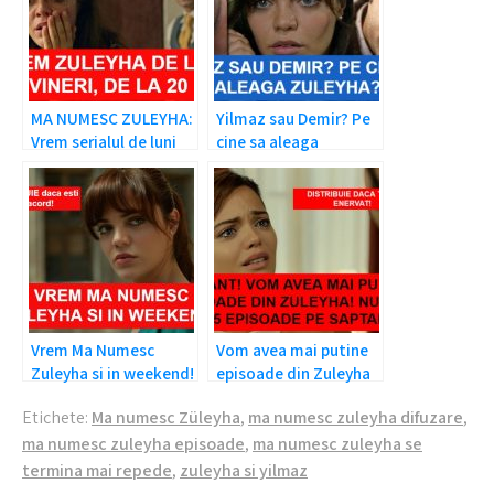
MA NUMESC ZULEYHA:
Yilmaz sau Demir? Pe
Vrem serialul de luni
cine sa aleaga
pana vineri!
Zuleyha?
Vrem Ma Numesc
Vom avea mai putine
Zuleyha si in weekend!
episoade din Zuleyha
Etichete:
Ma numesc Züleyha
,
ma numesc zuleyha difuzare
,
ma numesc zuleyha episoade
,
ma numesc zuleyha se
termina mai repede
,
zuleyha si yilmaz