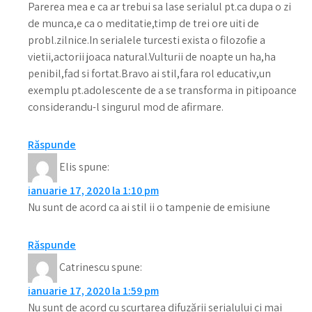
Parerea mea e ca ar trebui sa lase serialul pt.ca dupa o zi
de munca,e ca o meditatie,timp de trei ore uiti de
probl.zilnice.In serialele turcesti exista o filozofie a
vietii,actorii joaca natural.Vulturii de noapte un ha,ha
penibil,fad si fortat.Bravo ai stil,fara rol educativ,un
exemplu pt.adolescente de a se transforma in pitipoance
considerandu-l singurul mod de afirmare.
Răspunde
Elis
spune:
ianuarie 17, 2020 la 1:10 pm
Nu sunt de acord ca ai stil ii o tampenie de emisiune
Răspunde
Catrinescu
spune:
ianuarie 17, 2020 la 1:59 pm
Nu sunt de acord cu scurtarea difuzării serialului ci mai