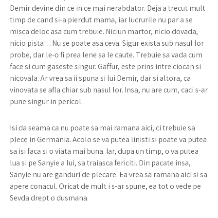
Demir devine din ce in ce mai nerabdator. Deja a trecut mult
timp de cand si-a pierdut mama, iar lucrurile nu par a se
misca deloc asa cum trebuie. Niciun martor, nicio dovada,
nicio pista…Nu se poate asa ceva. Sigur exista sub nasul lor
probe, dar le-o fi prea lene sa le caute. Trebuie sa vada cum
face si cum gaseste singur. Gaffur, este prins intre ciocan si
nicovala. Ar vrea sa ii spuna si lui Demir, dar si altora, ca
vinovata se afla chiar sub nasul lor. Insa, nu are cum, caci s-ar
pune singur in pericol.
Isi da seama ca nu poate sa mai ramana aici, ci trebuie sa
plece in Germania. Acolo se va putea linisti si poate va putea
sa isi faca si o viata mai buna. Iar, dupa un timp, o va putea
lua si pe Sanyie a lui, sa traiasca fericiti. Din pacate insa,
Sanyie nu are ganduri de plecare. Ea vrea sa ramana aici si sa
apere conacul. Oricat de mult i s-ar spune, ea tot o vede pe
Sevda drept o dusmana.