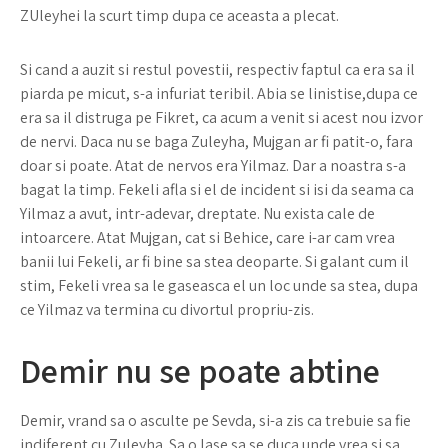
ZUleyhei la scurt timp dupa ce aceasta a plecat.
Si cand a auzit si restul povestii, respectiv faptul ca era sa il
piarda pe micut, s-a infuriat teribil. Abia se linistise,dupa ce
era sa il distruga pe Fikret, ca acum a venit si acest nou izvor
de nervi. Daca nu se baga Zuleyha, Mujgan ar fi patit-o, fara
doar si poate. Atat de nervos era Yilmaz. Dar a noastra s-a
bagat la timp. Fekeli afla si el de incident si isi da seama ca
Yilmaz a avut, intr-adevar, dreptate. Nu exista cale de
intoarcere. Atat Mujgan, cat si Behice, care i-ar cam vrea
banii lui Fekeli, ar fi bine sa stea deoparte. Si galant cum il
stim, Fekeli vrea sa le gaseasca el un loc unde sa stea, dupa
ce Yilmaz va termina cu divortul propriu-zis.
Demir nu se poate abtine
Demir, vrand sa o asculte pe Sevda, si-a zis ca trebuie sa fie
indiferent cu Zuleyha. Sa o lase sa se duca unde vrea si sa