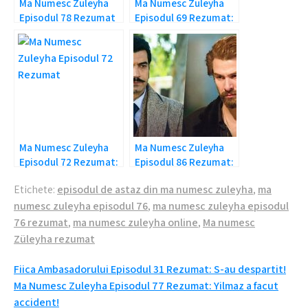
Ma Numesc Zuleyha
Ma Numesc Zuleyha
Episodul 78 Rezumat
Episodul 69 Rezumat:
Integral: Gelozia lui
Adnan e in pericol
Mujgan
Ma Numesc Zuleyha
Ma Numesc Zuleyha
Episodul 72 Rezumat:
Episodul 86 Rezumat:
Banuieli asupra lui
Sa spuna sau sa nu
Etichete:
episodul de astaz din ma numesc zuleyha
,
ma
Behice!
spuna?
numesc zuleyha episodul 76
,
ma numesc zuleyha episodul
76 rezumat
,
ma numesc zuleyha online
,
Ma numesc
Züleyha rezumat
Navigare
Fiica Ambasadorului Episodul 31 Rezumat: S-au despartit!
Ma Numesc Zuleyha Episodul 77 Rezumat: Yilmaz a facut
în
accident!