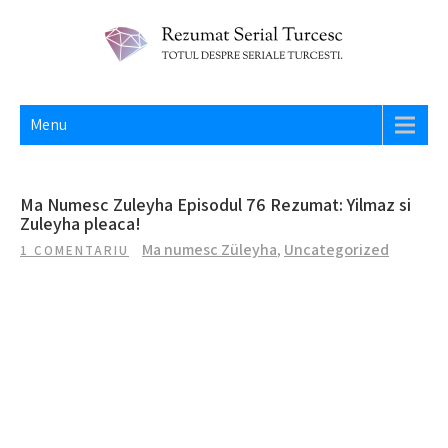
Skip
to
content
REZUMAT SERIAL TURCESC
Totul despre seriale turcesti si actori din Turcia.
Menu
Ma Numesc Zuleyha Episodul 76 Rezumat: Yilmaz si
Zuleyha pleaca!
Ma numesc Züleyha
,
Uncategorized
1 COMENTARIU