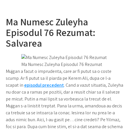
Ma Numesc Zuleyha
Episodul 76 Rezumat:
Salvarea
Ma Numesc Zuleyha Episodul 76 Rezumat
Mujgan a facut o imprudenta, care ar fi putut sa o coste
scump. Ar fi putut sa il piarda pe Kerem Ali, dupa ce l-a
scapat in
episodul precedent
. Cand a vazut situatia, Zuleyha
nu doar ca a ramas pe pozitii, dar a reusit chiar sa il salveze
pe micut. Putin a mai lipsit sa vorbeasca la trecut de el.
Mujgan s-a linistit treptat. Pana la urma, amandoua au decis
ca trebuie sa se intoarca la conac. Iesirea lor nu prea le-a
adus nimic bun. Aici, l-au gasit pe…cine credeti? Pe Yilmaz,
foc si para. Dupa cum bine stim, el si-a dat seama de schema