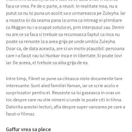
faca ce vrea. Pe de o parte, a reusit. In realitate insa, nu a
putut sa nu isi puna un acolit sa o urmareasca pe Zuleyha. Iar
a noastra isi da seama pana la urma ca intreag ei plimbare
cu Mujgan nu i-a scapat sotului ei, prin interpusul sau. Demir
nu are ce sa faca si trebuie sa recunoasca faptul ca inca nu
poate sa renunte la a avea grija pe unde umbla Zuleyha.
Doar ca, de data aceasta, are si un motiv plauzibil: persoana
care i-a facut rau lui Hunkar inca e in libertate. Si poate lovi
iar. De aceea, el trebuie sa aiba grija de ea.
Intre timp, Fikret se pune sa citeasca niste documente tare
interesante. Sunt aled familiei Yaman, iar ce scrie acolo e
surprinzator pentru el. Reuseste sa isi gaseasca in oras un
loc despre care nu stie nimeni si unde le poate citi in tihna.
Datorita acestei lecturi, afla despre super vanzarea pe care a
facut-o Yilmaz.
Gaffur vrea sa plece