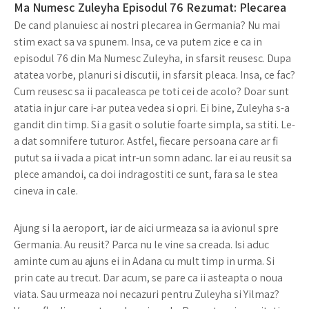
Ma Numesc Zuleyha Episodul 76 Rezumat: Plecarea
De cand planuiesc ai nostri plecarea in Germania? Nu mai
stim exact sa va spunem. Insa, ce va putem zice e ca in
episodul 76 din Ma Numesc Zuleyha, in sfarsit reusesc. Dupa
atatea vorbe, planuri si discutii, in sfarsit pleaca. Insa, ce fac?
Cum reusesc sa ii pacaleasca pe toti cei de acolo? Doar sunt
atatia in jur care i-ar putea vedea si opri. Ei bine, Zuleyha s-a
gandit din timp. Si a gasit o solutie foarte simpla, sa stiti. Le-
a dat somnifere tuturor. Astfel, fiecare persoana care ar fi
putut sa ii vada a picat intr-un somn adanc. Iar ei au reusit sa
plece amandoi, ca doi indragostiti ce sunt, fara sa le stea
cineva in cale.
Ajung si la aeroport, iar de aici urmeaza sa ia avionul spre
Germania. Au reusit? Parca nu le vine sa creada. Isi aduc
aminte cum au ajuns ei in Adana cu mult timp in urma. Si
prin cate au trecut. Dar acum, se pare ca ii asteapta o noua
viata. Sau urmeaza noi necazuri pentru Zuleyha si Yilmaz?