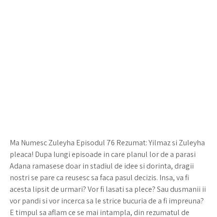
Ma Numesc Zuleyha Episodul 76 Rezumat: Yilmaz si Zuleyha
pleaca! Dupa lungi episoade in care planul lor de a parasi
Adana ramasese doar in stadiul de idee si dorinta, dragii
nostri se pare ca reusesc sa faca pasul decizis. Insa, va fi
acesta lipsit de urmari? Vor fi lasati sa plece? Sau dusmanii ii
vor pandi si vor incerca sa le strice bucuria de a fi impreuna?
E timpul sa aflam ce se mai intampla, din rezumatul de