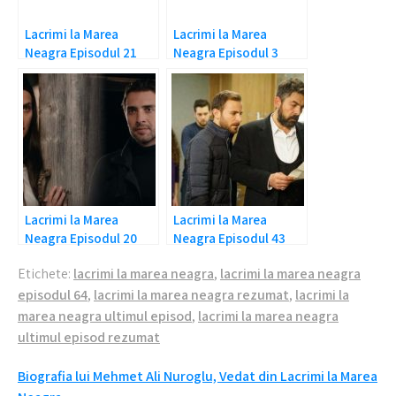
Lacrimi la Marea
Lacrimi la Marea
Neagra Episodul 21
Neagra Episodul 3
Rezumat
Rezumat
Lacrimi la Marea
Lacrimi la Marea
Neagra Episodul 20
Neagra Episodul 43
Rezumat
Rezumat: Secretele
Etichete:
lacrimi la marea neagra
,
lacrimi la marea neagra
sun dezvaluite!
episodul 64
,
lacrimi la marea neagra rezumat
,
lacrimi la
marea neagra ultimul episod
,
lacrimi la marea neagra
ultimul episod rezumat
Navigare
Biografia lui Mehmet Ali Nuroglu, Vedat din Lacrimi la Marea