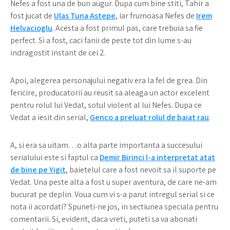
Nefes a fost una de bun augur. Dupa cum bine stiti, Tahir a
fost jucat de
Ulas Tuna Astepe
, iar frumoasa Nefes de
Irem
Helvacioglu
. Acesta a fost primul pas, care trebuia sa fie
perfect. Si a fost, caci fanii de peste tot din lume s-au
indragostit instant de cei 2.
Apoi, alegerea personajului negativ era la fel de grea. Din
fericire, producatorii au reusit sa aleaga un actor excelent
pentru rolul lui Vedat, sotul violent al lui Nefes. Dupa ce
Vedat a iesit din serial,
Genco a preluat rolul de baiat rau
.
A, si era sa uitam…o alta parte importanta a succesului
serialului este si faptul ca
Demir Birinci l-a interpretat atat
de bine pe Yigit
, baietelul care a fost nevoit sa il suporte pe
Vedat. Una peste alta a fost u super aventura, de care ne-am
bucurat pe deplin. Voua cum vi s-a parut intregul serial si ce
nota ii acordati? Spuneti-ne jos, in sectiunea speciala pentru
comentarii. Si, evident, daca vreti, puteti sa va abonati