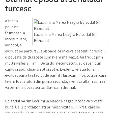
turcesc
A fost o
poveste
frumoasa. A
Lacrimi la Marea Neagra Episodul 64
inceput usor,
Rezumat
iar apoi, a
evoluat pe parcursul episoadelor in ceva absolut incredibil:
o poveste de dragoste cum n-am mai vazut. Au trecut prin
multe Nefes si Tahir. De la doi necunoscuti, au devenit un
cuplu si apoi chiar si sot si sotie. Evident, relatia lor a
evoluat pana la stadiul de parinti. Iar acum, noi, toti cei care
le-am fost alaturi din prima secunda, vrem sa aflam cum se
va termina povestea lor. Sa-i dam drumul.
Episodul 64 din Lacrimi la Marea Neagra incepe cu o veste
buna. Cei 2 protagonisti primesc vizita lui Fikret, care se