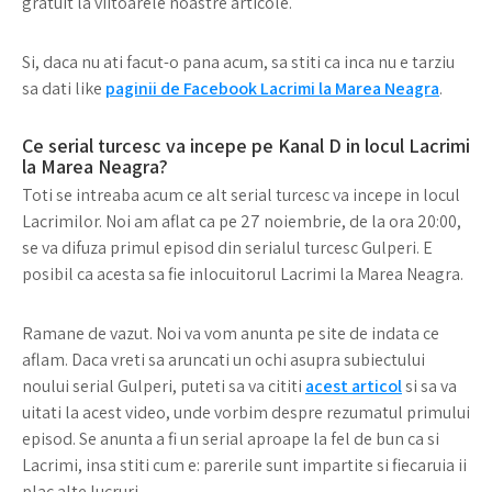
gratuit la viitoarele noastre articole.
Si, daca nu ati facut-o pana acum, sa stiti ca inca nu e tarziu
sa dati like
paginii de Facebook Lacrimi la Marea Neagra
.
Ce serial turcesc va incepe pe Kanal D in locul Lacrimi
la Marea Neagra?
Toti se intreaba acum ce alt serial turcesc va incepe in locul
Lacrimilor. Noi am aflat ca pe 27 noiembrie, de la ora 20:00,
se va difuza primul episod din serialul turcesc Gulperi. E
posibil ca acesta sa fie inlocuitorul Lacrimi la Marea Neagra.
Ramane de vazut. Noi va vom anunta pe site de indata ce
aflam. Daca vreti sa aruncati un ochi asupra subiectului
noului serial Gulperi, puteti sa va cititi
acest articol
si sa va
uitati la acest video, unde vorbim despre rezumatul primului
episod. Se anunta a fi un serial aproape la fel de bun ca si
Lacrimi, insa stiti cum e: parerile sunt impartite si fiecaruia ii
plac alte lucruri.