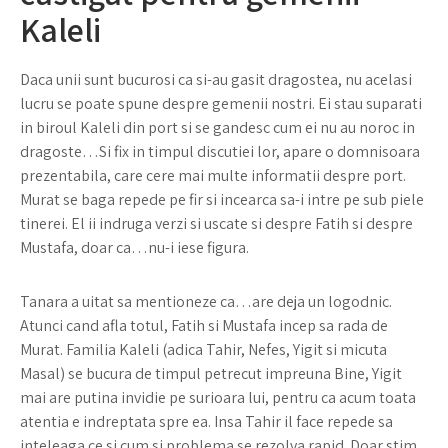
Kaleli
Daca unii sunt bucurosi ca si-au gasit dragostea, nu acelasi
lucru se poate spune despre gemenii nostri. Ei stau suparati
in biroul Kaleli din port si se gandesc cum ei nu au noroc in
dragoste…Si fix in timpul discutiei lor, apare o domnisoara
prezentabila, care cere mai multe informatii despre port.
Murat se baga repede pe fir si incearca sa-i intre pe sub piele
tinerei. El ii indruga verzi si uscate si despre Fatih si despre
Mustafa, doar ca…nu-i iese figura.
Tanara a uitat sa mentioneze ca…are deja un logodnic.
Atunci cand afla totul, Fatih si Mustafa incep sa rada de
Murat. Familia Kaleli (adica Tahir, Nefes, Yigit si micuta
Masal) se bucura de timpul petrecut impreuna Bine, Yigit
mai are putina invidie pe surioara lui, pentru ca acum toata
atentia e indreptata spre ea. Insa Tahir il face repede sa
inteleaga ce si cum si problema se rezolva rapid. Doar stim