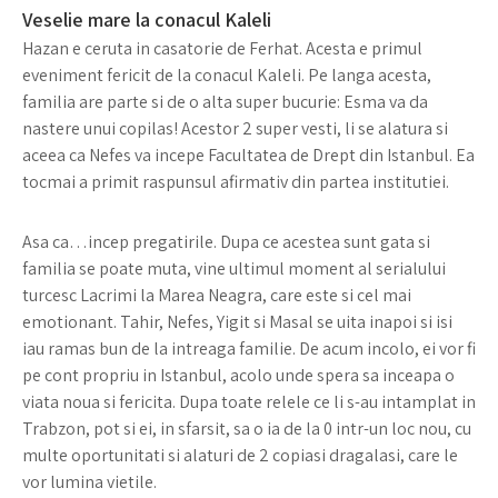
Veselie mare la conacul Kaleli
Hazan e ceruta in casatorie de Ferhat. Acesta e primul
eveniment fericit de la conacul Kaleli. Pe langa acesta,
familia are parte si de o alta super bucurie: Esma va da
nastere unui copilas! Acestor 2 super vesti, li se alatura si
aceea ca Nefes va incepe Facultatea de Drept din Istanbul. Ea
tocmai a primit raspunsul afirmativ din partea institutiei.
Asa ca…incep pregatirile. Dupa ce acestea sunt gata si
familia se poate muta, vine ultimul moment al serialului
turcesc Lacrimi la Marea Neagra, care este si cel mai
emotionant. Tahir, Nefes, Yigit si Masal se uita inapoi si isi
iau ramas bun de la intreaga familie. De acum incolo, ei vor fi
pe cont propriu in Istanbul, acolo unde spera sa inceapa o
viata noua si fericita. Dupa toate relele ce li s-au intamplat in
Trabzon, pot si ei, in sfarsit, sa o ia de la 0 intr-un loc nou, cu
multe oportunitati si alaturi de 2 copiasi dragalasi, care le
vor lumina vietile.