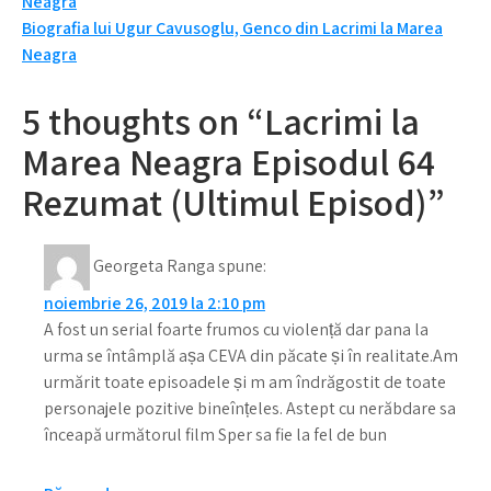
Neagra
în
Biografia lui Ugur Cavusoglu, Genco din Lacrimi la Marea
articole
Neagra
5 thoughts on “Lacrimi la
Marea Neagra Episodul 64
Rezumat (Ultimul Episod)”
Georgeta Ranga
spune:
noiembrie 26, 2019 la 2:10 pm
A fost un serial foarte frumos cu violență dar pana la
urma se întâmplă așa CEVA din păcate și în realitate.Am
urmărit toate episoadele și m am îndrăgostit de toate
personajele pozitive bineînțeles. Astept cu nerăbdare sa
înceapă următorul film Sper sa fie la fel de bun