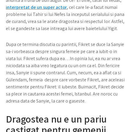
anunta a fi una de bun augur. De ce? Ei bine, tatal lui Vedat,
interpretat de un super actor
, cel care le-a facut numai
probleme lui Tahir si lui Nefes la inceputul serialului si pana
de curand, vrea sa le arate dragostea si respectul lor. Astfel,
el se gandeste sa lase intreaga lui avere baietelului Yigit.
Dupa ce termina discutia cu parintii, Fikret se duce la Sanyie
sa-i vorbeasca despre singura femeie pe care a iubit-o in
viata lui. Fikret sufera dupa ea…In opinia lui, ea nu ar vrea
niciodata sa aiba vreo legatura cu un om ca el. Din fericire
insa, Sanyie ii spune contrarul. Cum, necum, ea a aflat ca si
Gülendam, femeia despre care vorbeste Fikret, are aceleasi
sentimente pentru Fikret: il iubeste. Buimacit, Fikret decide
sa plece in cautarea acestei femei, Istanbul. Are noroc cu
adresa data de Sanyie, la care o gaseste.
Dragostea nu e un pariu
castigat pentru gemenii