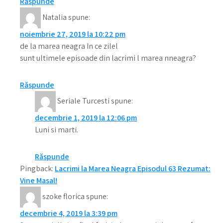
Răspunde
Natalia
spune:
noiembrie 27, 2019 la 10:22 pm
de la marea neagra In ce zilel
sunt ultimele episoade din lacrimi l marea nneagra?
Răspunde
Seriale Turcesti
spune:
decembrie 1, 2019 la 12:06 pm
Luni si marti.
Răspunde
Pingback:
Lacrimi la Marea Neagra Episodul 63 Rezumat:
Vine Masal!
szoke florica
spune:
decembrie 4, 2019 la 3:39 pm