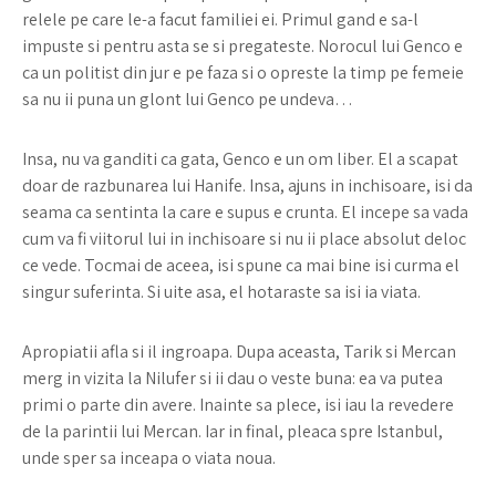
relele pe care le-a facut familiei ei. Primul gand e sa-l
impuste si pentru asta se si pregateste. Norocul lui Genco e
ca un politist din jur e pe faza si o opreste la timp pe femeie
sa nu ii puna un glont lui Genco pe undeva…
Insa, nu va ganditi ca gata, Genco e un om liber. El a scapat
doar de razbunarea lui Hanife. Insa, ajuns in inchisoare, isi da
seama ca sentinta la care e supus e crunta. El incepe sa vada
cum va fi viitorul lui in inchisoare si nu ii place absolut deloc
ce vede. Tocmai de aceea, isi spune ca mai bine isi curma el
singur suferinta. Si uite asa, el hotaraste sa isi ia viata.
Apropiatii afla si il ingroapa. Dupa aceasta, Tarik si Mercan
merg in vizita la Nilufer si ii dau o veste buna: ea va putea
primi o parte din avere. Inainte sa plece, isi iau la revedere
de la parintii lui Mercan. Iar in final, pleaca spre Istanbul,
unde sper sa inceapa o viata noua.