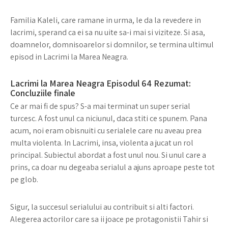
Familia Kaleli, care ramane in urma, le da la revedere in
lacrimi, sperand ca ei sa nu uite sa-i mai si viziteze. Si asa,
doamnelor, domnisoarelor si domnilor, se termina ultimul
episod in Lacrimi la Marea Neagra.
Lacrimi la Marea Neagra Episodul 64 Rezumat:
Concluziile finale
Ce ar mai fi de spus? S-a mai terminat un super serial
turcesc. A fost unul ca niciunul, daca stiti ce spunem. Pana
acum, noi eram obisnuiti cu serialele care nu aveau prea
multa violenta. In Lacrimi, insa, violenta a jucat un rol
principal. Subiectul abordat a fost unul nou. Si unul care a
prins, ca doar nu degeaba serialul a ajuns aproape peste tot
pe glob.
Sigur, la succesul serialului au contribuit si alti factori.
Alegerea actorilor care sa ii joace pe protagonistii Tahir si