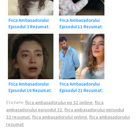
Fiica Ambasadorului
Fiica Ambasadorului
Episodul 3 Rezumat:
Episodul 11 Rezumat:
In cautarea lui Melek!
Intrebarea ironica!
Fiica Ambasadorului
Fiica Ambasadorului
Episodul 16 Rezumat:
Episodul 21 Rezumat:
A disparut Melek!
A pierdut sarcina!
Etichete:
fiica ambasadorului ep 32 online
,
fiica
ambasadorului episodul 32
,
fiica ambasadorului episodul
32 rezumat
,
fiica ambasadorului online
,
fiica ambasadorului
rezumat