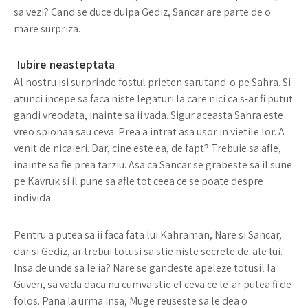
sa vezi? Cand se duce duipa Gediz, Sancar are parte de o
mare surpriza.
Iubire neasteptata
Al nostru isi surprinde fostul prieten sarutand-o pe Sahra. Si
atunci incepe sa faca niste legaturi la care nici ca s-ar fi putut
gandi vreodata, inainte sa ii vada. Sigur aceasta Sahra este
vreo spionaa sau ceva. Prea a intrat asa usor in vietile lor. A
venit de nicaieri. Dar, cine este ea, de fapt? Trebuie sa afle,
inainte sa fie prea tarziu. Asa ca Sancar se grabeste sa il sune
pe Kavruk si il pune sa afle tot ceea ce se poate despre
individa.
Pentru a putea sa ii faca fata lui Kahraman, Nare si Sancar,
dar si Gediz, ar trebui totusi sa stie niste secrete de-ale lui.
Insa de unde sa le ia? Nare se gandeste apeleze totusil la
Guven, sa vada daca nu cumva stie el ceva ce le-ar putea fi de
folos. Pana la urma insa, Muge reuseste sa le dea o