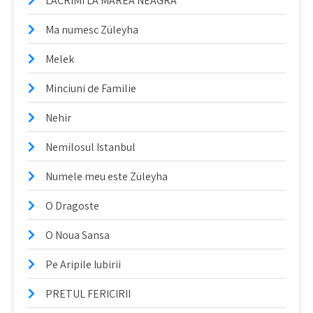
LACRIMI LA MAREA NEAGRA
Ma numesc Züleyha
Melek
Minciuni de Familie
Nehir
Nemilosul Istanbul
Numele meu este Züleyha
O Dragoste
O Noua Sansa
Pe Aripile Iubirii
PRETUL FERICIRII