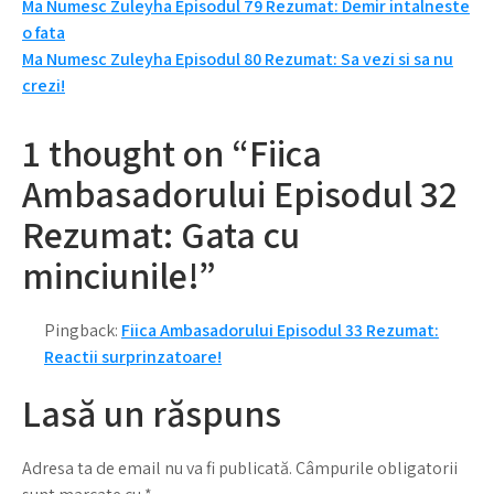
Navigare
Ma Numesc Zuleyha Episodul 79 Rezumat: Demir intalneste
o fata
în
Ma Numesc Zuleyha Episodul 80 Rezumat: Sa vezi si sa nu
articole
crezi!
1 thought on “Fiica
Ambasadorului Episodul 32
Rezumat: Gata cu
minciunile!”
Pingback:
Fiica Ambasadorului Episodul 33 Rezumat:
Reactii surprinzatoare!
Lasă un răspuns
Adresa ta de email nu va fi publicată.
Câmpurile obligatorii