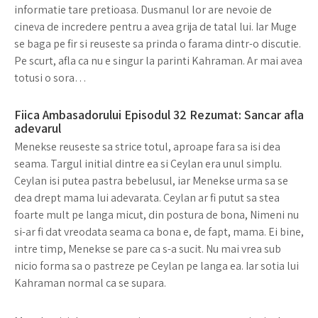
informatie tare pretioasa. Dusmanul lor are nevoie de
cineva de incredere pentru a avea grija de tatal lui. Iar Muge
se baga pe fir si reuseste sa prinda o farama dintr-o discutie.
Pe scurt, afla ca nu e singur la parinti Kahraman. Ar mai avea
totusi o sora…
Fiica Ambasadorului Episodul 32 Rezumat: Sancar afla
adevarul
Menekse reuseste sa strice totul, aproape fara sa isi dea
seama. Targul initial dintre ea si Ceylan era unul simplu.
Ceylan isi putea pastra bebelusul, iar Menekse urma sa se
dea drept mama lui adevarata. Ceylan ar fi putut sa stea
foarte mult pe langa micut, din postura de bona, Nimeni nu
si-ar fi dat vreodata seama ca bona e, de fapt, mama. Ei bine,
intre timp, Menekse se pare ca s-a sucit. Nu mai vrea sub
nicio forma sa o pastreze pe Ceylan pe langa ea. Iar sotia lui
Kahraman normal ca se supara.