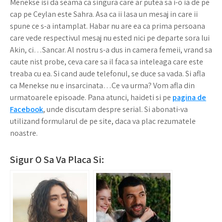
Menekse isi da seama ca singura care ar putea sa i-o ia de pe
cap pe Ceylan este Sahra. Asa ca ii lasa un mesaj in care ii
spune ce s-a intamplat. Habar nu are ea ca prima persoana
care vede respectivul mesaj nu ested nici pe departe sora lui
Akin, ci…Sancar. Al nostru s-a dus in camera femeii, vrand sa
caute nist probe, ceva care sa il faca sa inteleaga care este
treaba cu ea. Si cand aude telefonul, se duce sa vada. Si afla
ca Menekse nu e insarcinata…Ce va urma? Vom afla din
urmatoarele episoade. Pana atunci, haideti si pe
pagina de
Facebook
, unde discutam despre serial. Si abonati-va
utilizand formularul de pe site, daca va plac rezumatele
noastre.
Sigur O Sa Va Placa Si: