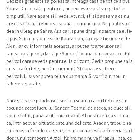
Gediz se grabeste sa goleasca intreaga casa de tot ce a pus
Sahra. Din pacate pentru el, nu reuseste sa stranga tot in
timp util. Nare apare si il vede. Atunci, el isi da seama ca nu
are ce sa faca. Trebuie sa spuna…o minciuna. Nu poate sa o
dea in vileag pe Sahra. Asa ca ii spune dragii noastre ca el le-
a pus. Si ii mai spune si de Kahraman, ca deja stie unde este
Akin. Iar cu informatia aceasta, ar putea foarte usor sa ii
raneasca si pe el, dar si pe Sancar. Tocmai din cauza acestui
pericol care se vede pentru ei la orizont, Gediz propune sa isi
uneasca fortele, pentru moment. Si dupa ce va trece
pericolul, isi vor putea relua dusmania. Si vor fi din nou in
tabere separate.
Nare sta sa se gandeasca si isi da seama ca nu trebuie sa ii
ascunda acest lucru lui Sancar. Tocmai de aceea, se duce si ii
spune totul, pana la ultimul cuvant. Al nostru isi da seama
ca, intr-adevar, situatia este una delicata. Asadar, trebuie sa
isi uneasca fortele cu Gediz, chiar daca acest parteneriat va fi
doar unul temporar. Altfel, Kahraman nu va fi rapus. Insa, ce