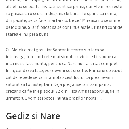
altfel nu se poate. Invitatii sunt surprinsi, dar Elvan reuseste
sa gaseasca o scuza indeajuns de buna. Le spune ca nunta,
din pacate, se va face mai tarziu. De ce? Mireasa nu se simte
deloc bine. Si ar fi pacat sa se continue astfel, tinand cont de
starea ei nu prea buna.
Cu Melek e mai greu, iar Sancar incearca s-o faca sa
inteleaga, folosind cele mai simple cuvinte. El ii spune ca
inca nu se face nunta, pentru ca Nare nu l-a iertat complet.
Insa, cand o va face, vor deveni sot si sotie. Ramane de vazut
cat de repede se va intampla acest lucru, ca prea ne-am
saturat sa tot asteptam. Deja pregatiseram sampania,
crezand ca fie in episodul 32 din Fiica Ambasadorului, fie in
urmatorul, vom sarbatori nunta dragilor nostri…
Gediz si Nare