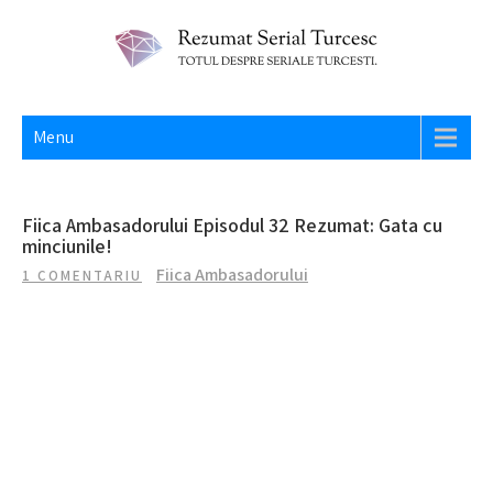
Skip
to
content
REZUMAT SERIAL TURCESC
Totul despre seriale turcesti si actori din Turcia.
Menu
Fiica Ambasadorului Episodul 32 Rezumat: Gata cu
minciunile!
Fiica Ambasadorului
1 COMENTARIU