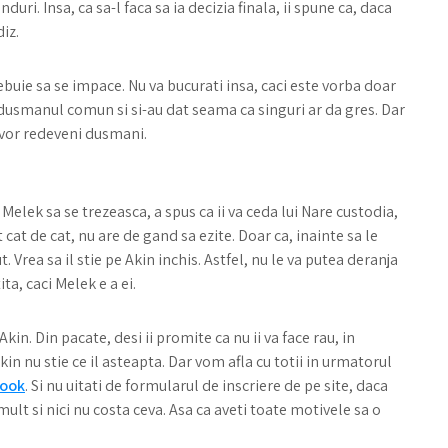
duri. Insa, ca sa-l faca sa ia decizia finala, ii spune ca, daca
iz.
rebuie sa se impace. Nu va bucurati insa, caci este vorba doar
dusmanul comun si si-au dat seama ca singuri ar da gres. Dar
 vor redeveni dusmani.
Melek sa se trezeasca, a spus ca ii va ceda lui Nare custodia,
t cat de cat, nu are de gand sa ezite. Doar ca, inainte sa le
. Vrea sa il stie pe Akin inchis. Astfel, nu le va putea deranja
ita, caci Melek e a ei.
Akin. Din pacate, desi ii promite ca nu ii va face rau, in
kin nu stie ce il asteapta. Dar vom afla cu totii in urmatorul
book
. Si nu uitati de formularul de inscriere de pe site, daca
ult si nici nu costa ceva. Asa ca aveti toate motivele sa o