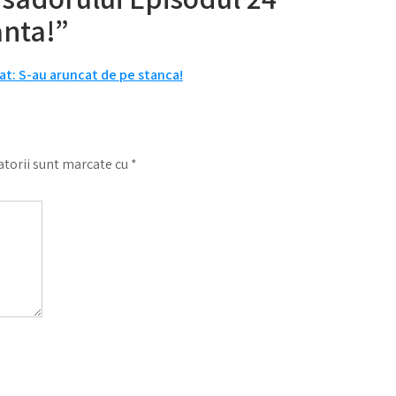
anta!”
at: S-au aruncat de pe stanca!
torii sunt marcate cu
*