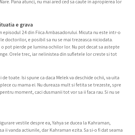
i Nare. Pana atunci, nu mai ared ced sa caute in apropierea lor
tuatia e grava
n episodul 24 din Fiica Ambasadorului. Micuta nu este intr-o
le doctorilor, e posibil sa nu se mai trezeasca niciodata.
 o pot pierde pe lumina ochilor lor. Nu pot decat sa astepte
ge. Orele trec, iar nelinistea din sufletele lor creste si tot
i de toate. Isi spune ca daca Melek va deschide ochii, va uita
 plece cu mama ei. Nu dureaza mult si fetita se trezeste, spre
 pentru moment, caci dusmanii tot vor sa ii faca rau. Si nu se
rigurare vestile despre ea, Yahya se ducea la Kahraman,
sa ii vanda actiunile, dar Kahraman ezita. Sa si-o fi dat seama