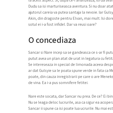
la acest aspect. Si, dupa ce-l analizeaza, isi da sea
Dudu sa isi marturiseasca aventura. Si nu doar atat,
ajutorul careia va putea santaja la nevoie. Iar Gulsy
Akin, din dragoste pentru Elvan, mai mult. Isi dor
sotul ei i-a fost infidel. Dar va reusi oare?
O concediaza
Sancar si Nare incep sa se gandeasca ce s-ar fi put
putut avea un plan atat de urat in legatura cu fetita
Se intereseaza in special de limonada aceea despred 
ar dat Gulsyie sa le poata spune verde in fata ca M
poate, din cauza inregistrarii pe care o are Meneks
de vina. Ea i-a pus somnifere fetitei.
Nare este socata, dar Sancar nu prea. De ce? Ei bi
Nu se leaga deloc lucrurile, asa ca sigur ea acopera
Sancar ii spune ca isi poate lua ucrurile. Nu mai es