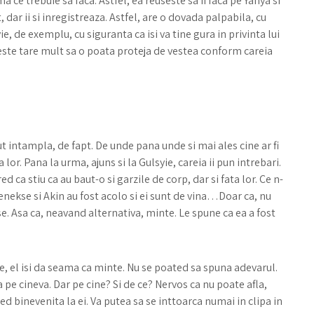
ma ce trebuie sa faca. Astfel, ea reuseste sa ii faca pe Yahya si
 dar ii si inregistreaza. Astfel, are o dovada palpabila, cu
ie, de exemplu, cu siguranta ca isi va tine gura in privinta lui
este tare mult sa o poata proteja de vestea conform careia
ut intampla, de fapt. De unde pana unde si mai ales cine ar fi
 lor. Pana la urma, ajuns si la Gulsyie, careia ii pun intrebari.
ca stiu ca au baut-o si garzile de corp, dar si fata lor. Ce n-
enekse si Akin au fost acolo si ei sunt de vina…Doar ca, nu
e. Asa ca, neavand alternativa, minte. Le spune ca ea a fost
ne, el isi da seama ca minte. Nu se poated sa spuna adevarul.
 pe cineva. Dar pe cine? Si de ce? Nervos ca nu poate afla,
ted binevenita la ei. Va putea sa se inttoarca numai in clipa in