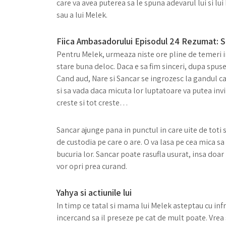
care va avea puterea sa le spuna adevarul lui si lu
sau a lui Melek.
Fiica Ambasadorului Episodul 24 Rezumat: Si
Pentru Melek, urmeaza niste ore pline de temeri i
stare buna deloc. Daca e sa fim sinceri, dupa spuse
Cand aud, Nare si Sancar se ingrozesc la gandul ca
si sa vada daca micuta lor luptatoare va putea invin
creste si tot creste…
Sancar ajunge pana in punctul in care uite de toti s
de custodia pe care o are. O va lasa pe cea mica sa
bucuria lor. Sancar poate rasufla usurat, insa doar
vor opri prea curand.
Yahya si actiunile lui
In timp ce tatal si mama lui Melek asteptau cu inf
incercand sa il preseze pe cat de mult poate. Vrea 