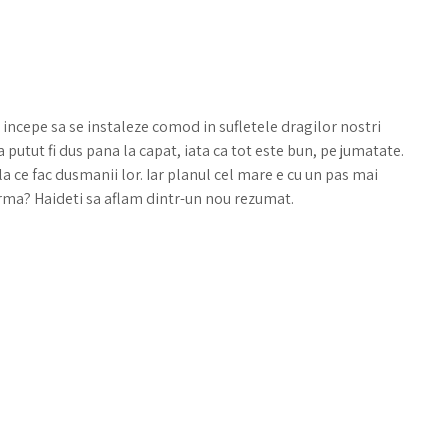
ncepe sa se instaleze comod in sufletele dragilor nostri
a putut fi dus pana la capat, iata ca tot este bun, pe jumatate.
 la ce fac dusmanii lor. Iar planul cel mare e cu un pas mai
urma? Haideti sa aflam dintr-un nou rezumat.