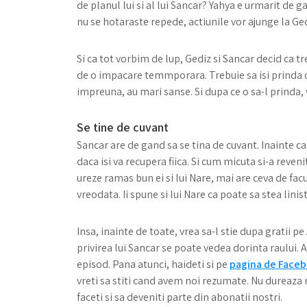
de planul lui si al lui Sancar? Yahya e urmarit de gan
nu se hotaraste repede, actiunile vor ajunge la Ged
Si ca tot vorbim de lup, Gediz si Sancar decid ca t
de o impacare temmporara. Trebuie sa isi prinda 
impreuna, au mari sanse. Si dupa ce o sa-l prinda,
Se tine de cuvant
Sancar are de gand sa se tina de cuvant. Inainte ca 
daca isi va recupera fiica. Si cum micuta si-a reveni
ureze ramas bun ei si lui Nare, mai are ceva de facut
vreodata. Ii spune si lui Nare ca poate sa stea linist
Insa, inainte de toate, vrea sa-l stie dupa gratii pe 
privirea lui Sancar se poate vedea dorinta raului. A
episod. Pana atunci, haideti si pe
pagina de Face
vreti sa stiti cand avem noi rezumate. Nu dureaza m
faceti si sa deveniti parte din abonatii nostri.