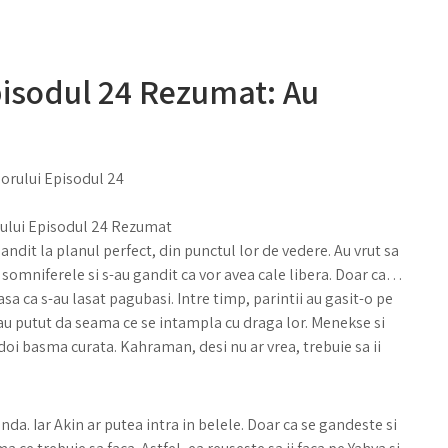
isodul 24 Rezumat: Au
ului Episodul 24 Rezumat
andit la planul perfect, din punctul lor de vedere. Au vrut sa
t somniferele si s-au gandit ca vor avea cale libera. Doar ca…
asa ca s-au lasat pagubasi. Intre timp, parintii au gasit-o pe
i-au putut da seama ce se intampla cu draga lor. Menekse si
doi basma curata. Kahraman, desi nu ar vrea, trebuie sa ii
nda. Iar Akin ar putea intra in belele. Doar ca se gandeste si