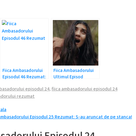
Fiica Ambasadorului
Fiica Ambasadorului
Episodul 46 Rezumat:
Ultimul Episod
Mavi a facut accident!
Rezumat: La revedere
mbasadorului episodul 24
,
fiica ambasadorului episodul 24
Mavi si Sancar!
adorului rezumat
ala
Ambasadorului Episodul 25 Rezumat: S-au aruncat de pe stanca!
sadorului Episodul 24