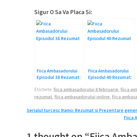
Sigur O Sa Va Placa Si:
Fiica Ambasadorului
Fiica Ambasadorului
Episodul 38 Rezumat:
Episodul 40 Rezumat:
Sancar iubeste din
Tradarea lui Sancar!
Etichete:
fiica ambasadorului 8 februarie
,
fiica a
nou!
rezumat
,
fiica ambasadorului online
,
fiica ambas
Navigare
Serialul turcesc Ramo: Rezumat si Prezentare gener
Fiica 
în
articole
1 thought on “Fiica Amba