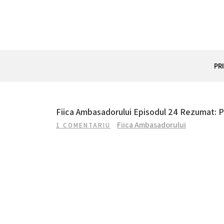
Skip
to
content
REZUMAT SERIAL
Totul despre seriale turcesti si actori din Turcia.
PR
Fiica Ambasadorului Episodul 24 Rezumat: P
Fiica Ambasadorului
1 COMENTARIU