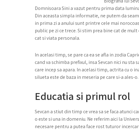
Biografia lui Sev
Domnisoara Sini a vazut pentru prima data lumina lu
Din aceasta simpla informatie, ne putem da seama 
in prima zi a anului sunt printre cele mai norocoa
public pe zi ce trece. Si stim prea bine cat de mult
cat si viata personala.
In acelasi timp, se pare ca ea se afla in zodia Cap
cand va schimba prefixul, insa Sevcan nici nu sta 
care incep sa apara. In acelasi timp, actrita cu o i
silueta este de baza in meseria pe care si-a ales-o
Educatia si primul rol
Sevcan a stiut din timp ce vrea sa se faca atunci c
o este si una in domeniu. Ne referim aici la Univers
necesare pentru a putea face rost tuturor incercaril