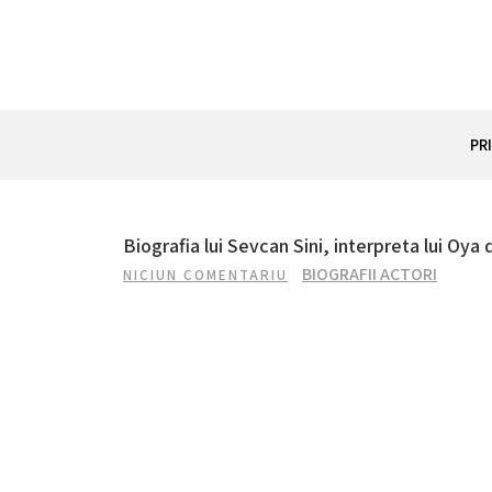
Skip
to
content
REZUMAT SERIAL
Totul despre seriale turcesti si actori din Turcia.
PR
Biografia lui Sevcan Sini, interpreta lui Oya 
BIOGRAFII ACTORI
NICIUN COMENTARIU