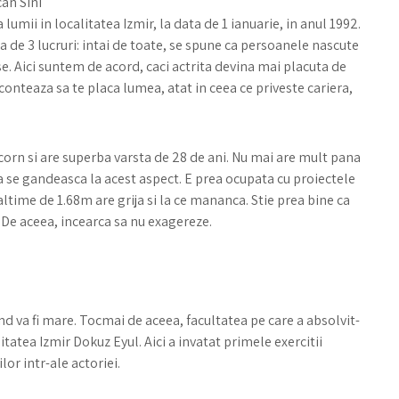
can Sini
mii in localitatea Izmir, la data de 1 ianuarie, in anul 1992.
de 3 lucruri: intai de toate, se spune ca persoanele nascute
se. Aici suntem de acord, caci actrita devina mai placuta de
 conteaza sa te placa lumea, atat in ceea ce priveste cariera,
ricorn si are superba varsta de 28 de ani. Nu mai are mult pana
sa se gandeasca la acest aspect. E prea ocupata cu proiectele
naltime de 1.68m are grija si la ce mananca. Stie prea bine ca
. De aceea, incearca sa nu exagereze.
and va fi mare. Tocmai de aceea, facultatea pe care a absolvit-
itatea Izmir Dokuz Eyul. Aici a invatat primele exercitii
or intr-ale actoriei.