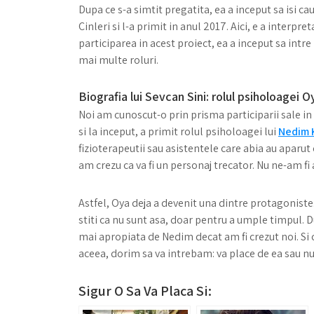
Dupa ce s-a simtit pregatita, ea a inceput sa isi cau
Cinleri si l-a primit in anul 2017. Aici, e a interpr
participarea in acest proiect, ea a inceput sa intre
mai multe roluri.
Biografia lui Sevcan Sini: rolul psiholoagei 
Noi am cunoscut-o prin prisma participarii sale in
si la inceput, a primit rolul psiholoagei lui
Nedim K
fizioterapeutii sau asistentele care abia au aparu
am crezu ca va fi un personaj trecator. Nu ne-am fi
Astfel, Oya deja a devenit una dintre protagoniste. 
stiti ca nu sunt asa, doar pentru a umple timpul.
mai apropiata de Nedim decat am fi crezut noi. Si 
aceea, dorim sa va intrebam: va place de ea sau nu
Sigur O Sa Va Placa Si: