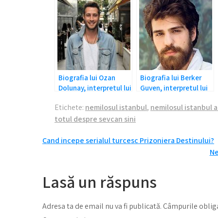
Biografia lui Ozan
Biografia lui Berker
Dolunay, interpretul lui
Guven, interpretul lui
Cenk din Nemilosul
Nedim din Nemilosul
Etichete:
nemilosul istanbul
,
nemilosul istanbul a
Istanbul
Istanbul
totul despre sevcan sini
Navigare
Cand incepe serialul turcesc Prizoniera Destinului?
Ne
în
articole
Lasă un răspuns
Adresa ta de email nu va fi publicată.
Câmpurile obliga