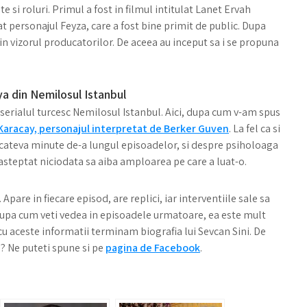
te si roluri. Primul a fost in filmul intitulat Lanet Ervah
etat personajul Feyza, care a fost bine primit de public. Dupa
 in vizorul producatorilor. De aceea au inceput sa i se propuna
Oya din Nemilosul Istanbul
 serialul turcesc Nemilosul Istanbul. Aici, dupa cum v-am spus
aracay, personajul interpretat de Berker Guven
. La fel ca si
t cateva minute de-a lungul episoadelor, si despre psiholoaga
 asteptat niciodata sa aiba amploarea pe care a luat-o.
Apare in fiecare episod, are replici, iar interventiile sale sa
 Dupa cum veti vedea in episoadele urmatoare, ea este mult
cu aceste informatii terminam biografia lui Sevcan Sini. De
? Ne puteti spune si pe
pagina de Facebook
.