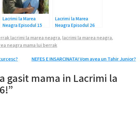
Lacrimi la Marea
Lacrimi la Marea
Neagra Episodul 15
Neagra Episodul 26
Rezumat
Rezumat: Nefes e
errak lacrimi la marea neagra
,
lacrimi la marea neagra
,
dusa la spital
area neagra mama lui berrak
 turcesc?
NEFES E INSARCINATA! Vom avea un Tahir Junior?
-a gasit mama in Lacrimi la
6!”