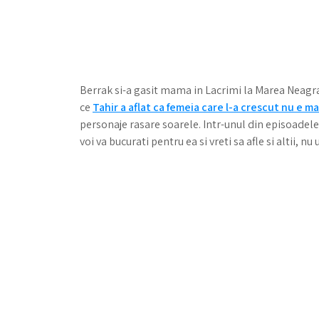
Berrak si-a gasit mama in Lacrimi la Marea Neagra 
ce
Tahir a aflat ca femeia care l-a crescut nu e m
personaje rasare soarele. Intr-unul din episoadele 
voi va bucurati pentru ea si vreti sa afle si altii, nu 