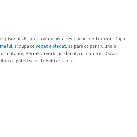
Episodul 46! Iata ca vin si niste vesti bune din Trabzon. Dupa
ama lui
, si dupa ce
Vedat a plecat
, se pare ca pentru unele
urmatoare, Berrak va vorbi, in sfarsit, cu mama ei. Daca si
uitati ca puteti sa distribuiti articolul.