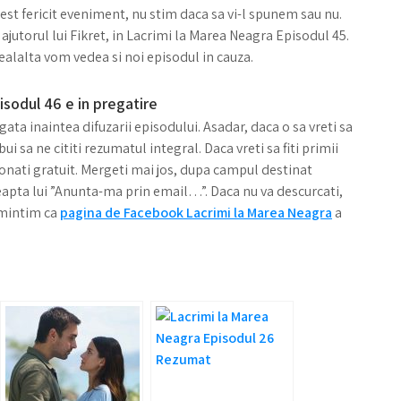
est fericit eveniment, nu stim daca sa vi-l spunem sau nu.
 ajutorul lui Fikret, in Lacrimi la Marea Neagra Episodul 45.
lalta vom vedea si noi episodul in cauza.
sodul 46 e in pregatire
a inaintea difuzarii episodului. Asadar, daca o sa vreti sa
ui sa ne cititi rezumatul integral. Daca vreti sa fiti primii
bonati gratuit. Mergeti mai jos, dupa campul destinat
dreapta lui ”Anunta-ma prin email…”. Daca nu va descurcati,
eamintim ca
pagina de Facebook Lacrimi la Marea Neagra
a