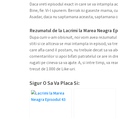
Daca vreti episodul exact in care se va intampla ac
Bine, fie. Vi-l spunem. Berrak isi gaseste mama, cu
Asadar, daca nu saptamana aceasta, saptamana cea
Rezumatul de la Lacrimi la Marea Neagra Epi
Dupa cum v-am obisnuit, noi vom avea rezumatul gat
stiti si ce altceva se mai intampla in episod, va treb
care afla cand il postam, nu trebuie decat sa va a
comentariilor si apoi bifati patratelul ce are in 
rugati pe cineva sa va ajute. A, si intre timp, va r
trecut de 1.000 de Like-uri.
Sigur O Sa Va Placa Si: