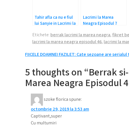
Tahir afla ca nu e fiul
Lacrimi la Marea
lui Sanyie in Lacrimi la
Neagra Episodul 7
Marea Neagra
Rezumat
Etichete:
berrak lacrimi la marea neagra
,
fikret b
Episodul 43
lacrimi la marea neagra episodul 46
,
lacrimi la m
Navigare
FIICELE DOAMNEI FAZILET: Cate sezoane are serialul
în
5 thoughts on “Berrak si
articole
Marea Neagra Episodul 4
szoke florica
spune:
octombrie 29, 2019 la 3:53 am
Captivant,super
Cu multumiri