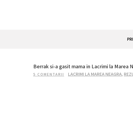
Skip
to
content
REZUMAT SERIAL
Totul despre seriale turcesti si actori din Turcia.
PR
Berrak si-a gasit mama in Lacrimi la Marea 
LACRIMI LA MAREA NEAGRA
,
REZ
5 COMENTARII