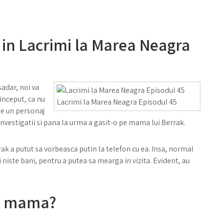
 in Lacrimi la Marea Neagra
sadar, noi va
inceput, ca nu
Lacrimi la Marea Neagra Episodul 45
de un personaj
 investigatii si pana la urma a gasit-o pe mama lui Berrak.
rrak a putut sa vorbeasca putin la telefon cu ea. Insa, normal
si niste bani, pentru a putea sa mearga in vizita. Evident, au
ak mama?