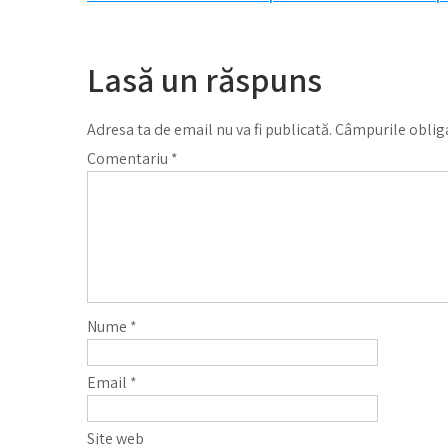
Navigare
în
articole
Lasă un răspuns
Adresa ta de email nu va fi publicată.
Câmpurile obliga
Comentariu
*
Nume
*
Email
*
Site web