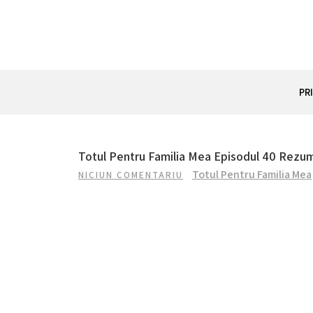
Skip
to
content
REZUMAT SERIAL
Totul despre seriale turcesti si actori din Turcia.
PR
Totul Pentru Familia Mea Episodul 40 Rezum
Totul Pentru Familia Mea
NICIUN COMENTARIU