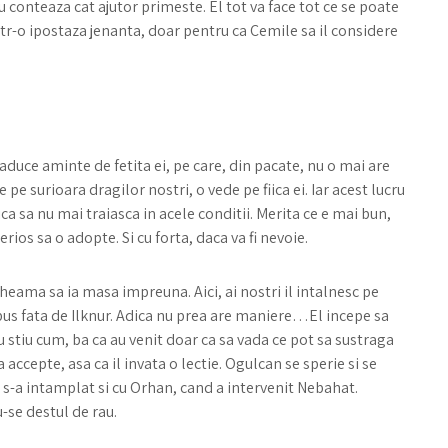
conteaza cat ajutor primeste. El tot va face tot ce se poate
intr-o ipostaza jenanta, doar pentru ca Cemile sa il considere
 aduce aminte de fetita ei, pe care, din pacate, nu o mai are
 pe surioara dragilor nostri, o vede pe fiica ei. Iar acest lucru
ca sa nu mai traiasca in acele conditii. Merita ce e mai bun,
rios sa o adopte. Si cu forta, daca va fi nevoie.
 cheama sa ia masa impreuna. Aici, ai nostri il intalnesc pe
 opus fata de Ilknur. Adica nu prea are maniere…El incepe sa
u stiu cum, ba ca au venit doar ca sa vada ce pot sa sustraga
accepte, asa ca il invata o lectie. Ogulcan se sperie si se
ce s-a intamplat si cu Orhan, cand a intervenit Nebahat.
-se destul de rau.