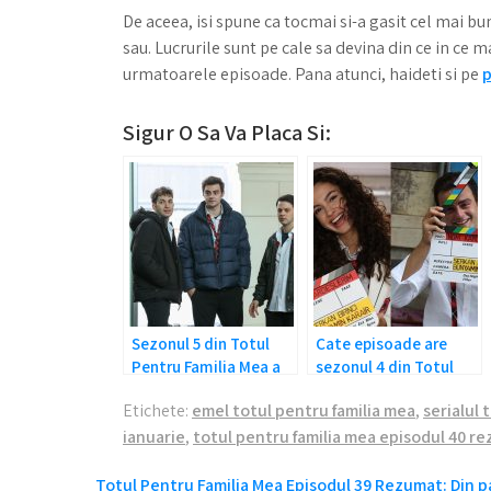
De aceea, isi spune ca tocmai si-a gasit cel mai bu
sau. Lucrurile sunt pe cale sa devina din ce in ce 
urmatoarele episoade. Pana atunci, haideti si pe
p
Sigur O Sa Va Placa Si:
Sezonul 5 din Totul
Cate episoade are
Pentru Familia Mea a
sezonul 4 din Totul
primit unda verde!
Pentru Familia Mea?
Etichete:
emel totul pentru familia mea
,
serialul 
ianuarie
,
totul pentru familia mea episodul 40 r
Totul Pentru Familia Mea Episodul 39 Rezumat: Din p