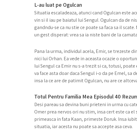
L-au luat pe Ogulcan
Situatia escaladeaza, atunci cand Ogulcan este acuzat
vin si il iau pe baiatul lui Sengul. Ogulcan da de 
gandndu-se ca nu stie ce poate sa faca sa il scate.
un gest disperat: vrea sa ia niste bani de la camata
Pana la urma, individul acela, Emir, se trezeste din
nici lui Orhan. Ea vede in aceasta ocazie o oportunit
lui Sengul ca Emir nu s-a trezit si ca, totusi, poate
va face asta doar daca Sengul i-o da pe Emel, sa de
insa la ce are de patimit Ogulcan, nu are ce altce
Totul Pentru Familia Mea Episodul 40 Rezum
Desi pareau sa devina buni prieteni in urma cu cat
Omer prea nervos ori nu stim, insa cert este ca el 
primeasca in fata Kaan, primeste Doruk. Insa iubitu
situatia, iar acesta nu poate sa accepte asa ceva.