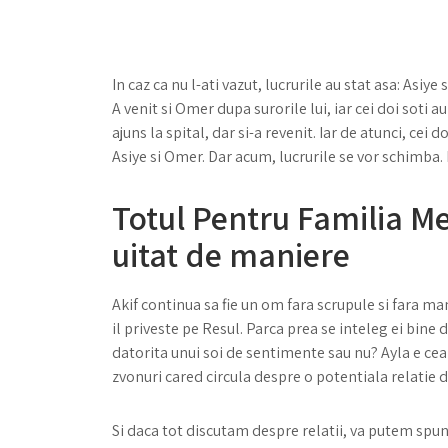
In caz ca nu l-ati vazut, lucrurile au stat asa: Asiye
A venit si Omer dupa surorile lui, iar cei doi soti 
ajuns la spital, dar si-a revenit. Iar de atunci, cei 
Asiye si Omer. Dar acum, lucrurile se vor schimba. 
Totul Pentru Familia M
uitat de maniere
Akif continua sa fie un om fara scrupule si fara ma
il priveste pe Resul. Parca prea se inteleg ei bine
datorita unui soi de sentimente sau nu? Ayla e cea 
zvonuri cared circula despre o potentiala relatie d
Si daca tot discutam despre relatii, va putem spun