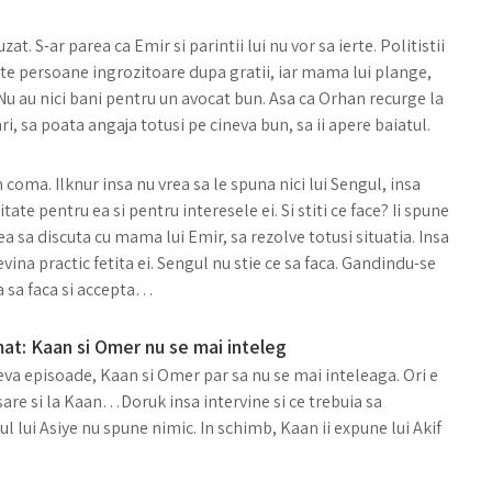
. S-ar parea ca Emir si parintii lui nu vor sa ierte. Politistii
niste persoane ingrozitoare dupa gratii, iar mama lui plange,
 Nu au nici bani pentru un avocat bun. Asa ca Orhan recurge la
ri, sa poata angaja totusi pe cineva bun, sa ii apere baiatul.
 coma. Ilknur insa nu vrea sa le spuna nici lui Sengul, insa
ate pentru ea si pentru interesele ei. Si stiti ce face? Ii spune
 ea sa discuta cu mama lui Emir, sa rezolve totusi situatia. Insa
vina practic fetita ei. Sengul nu stie ce sa faca. Gandindu-se
va sa faca si accepta…
at: Kaan si Omer nu se mai inteleg
eva episoade, Kaan si Omer par sa nu se mai inteleaga. Ori e
sare si la Kaan…Doruk insa intervine si ce trebuia sa
l lui Asiye nu spune nimic. In schimb, Kaan ii expune lui Akif