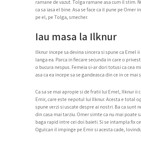
ramane de vazut. Tolga ramane asa cum il stim. Nu 
ca sa iasa el bine. Asa se face ca il pune pe Omer 
pe el, pe Tolga, smecher.
Iau masa la Ilknur
Ilknur incepe sa devina sincera si spune ca Emel ii
langa ea. Parca in fiecare secunda in care o priveste
o bucura nespus. Femeia si-ar dori totusi ca cea mi
asa ca ea incepe sa se gandeasca din ce in ce mai se
Ca sa se mai apropie si de fratii lui Emel, Ilknur ii
Emir, care este nepotul lui Ilknur. Acesta e total
spune verzi si uscate despre ai nostri. Ba ca sunt n
din casa mai tarziu. Omer simte ca nu mai poate sa 
baga rapid intre cei doi baieti. Si se intampla fix 
Ogulcan il impinge pe Emir si acesta cade, lovindu