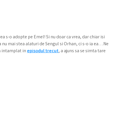
 s-o adopte pe Emel! Si nu doar ca vrea, dar chiar isi
a nu mai stea alaturi de Sengul si Orhan, ci s-o ia ea…Ne
-a intamplat in
episodul trecut
, a ajuns sa se simta tare