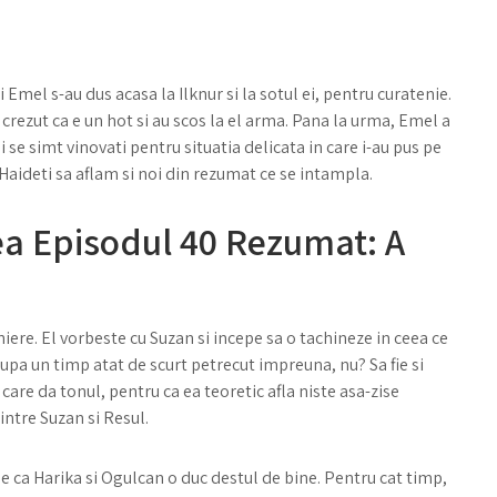
 si Emel s-au dus acasa la Ilknur si la sotul ei, pentru curatenie.
au crezut ca e un hot si au scos la el arma. Pana la urma, Emel a
doi se simt vinovati pentru situatia delicata in care i-au pus pe
Haideti sa aflam si noi din rezumat ce se intampla.
ea Episodul 40 Rezumat: A
niere. El vorbeste cu Suzan si incepe sa o tachineze in ceea ce
 dupa un timp atat de scurt petrecut impreuna, nu? Sa fie si
care da tonul, pentru ca ea teoretic afla niste asa-zise
intre Suzan si Resul.
e ca Harika si Ogulcan o duc destul de bine. Pentru cat timp,