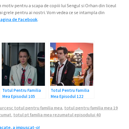
n motiv pentru a scapa de copiii lui Sengul si Orhan din liceul
mai grele pentru ai nostri. Vom vedea ce se intampla din
agina de Facebook
.
Totul Pentru Familia
Totul Pentru Familia
Mea Episodul 105
Mea Episodul 122
Rezumat: Asiye este
Rezumat: Vrea sa ii
turcesc totul pentru familia mea
,
totul pentru familia mea 19
in pericol!
desparta!
ezumat
,
totul pt familia mea rezumatul episodului 40
acate, a impuscat-o!