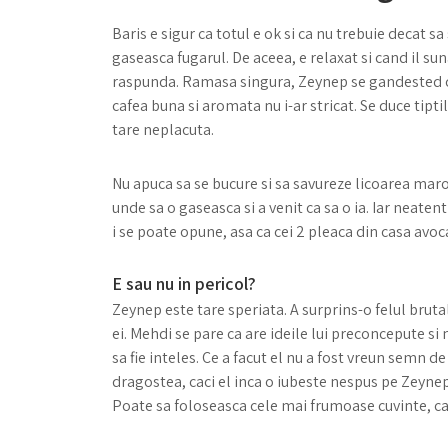
Baris e sigur ca totul e ok si ca nu trebuie decat sa 
gaseasca fugarul. De aceea, e relaxat si cand il suna
raspunda. Ramasa singura, Zeynep se gandested ca a
cafea buna si aromata nu i-ar stricat. Se duce tiptil
tare neplacuta.
Nu apuca sa se bucure si sa savureze licoarea maro,
unde sa o gaseasca si a venit ca sa o ia. Iar neaten
i se poate opune, asa ca cei 2 pleaca din casa avoc
E sau nu in pericol?
Zeynep este tare speriata. A surprins-o felul bruta
ei. Mehdi se pare ca are ideile lui preconcepute si 
sa fie inteles. Ce a facut el nu a fost vreun semn d
dragostea, caci el inca o iubeste nespus pe Zeynep.
Poate sa foloseasca cele mai frumoase cuvinte, ca