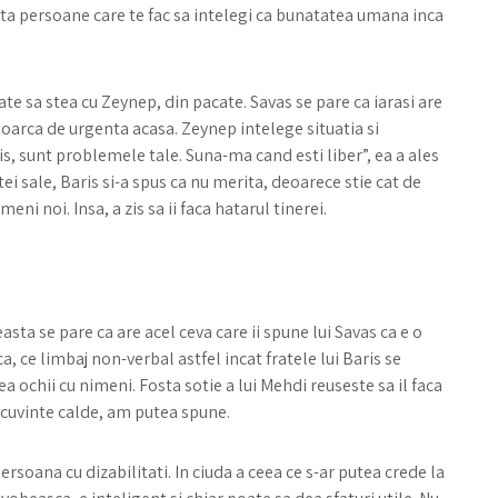
sta persoane care te fac sa intelegi ca bunatatea umana inca
oate sa stea cu Zeynep, din pacate. Savas se pare ca iarasi are
ntoarca de urgenta acasa. Zeynep intelege situatia si
is, sunt problemele tale. Suna-ma cand esti liber”, ea a ales
ei sale, Baris si-a spus ca nu merita, deoarece stie cat de
ni noi. Insa, a zis sa ii faca hatarul tinerei.
asta se pare ca are acel ceva care ii spune lui Savas ca e o
, ce limbaj non-verbal astfel incat fratele lui Baris se
a ochii cu nimeni. Fosta sotie a lui Mehdi reuseste sa il faca
a cuvinte calde, am putea spune.
ersoana cu dizabilitati. In ciuda a ceea ce s-ar putea crede la