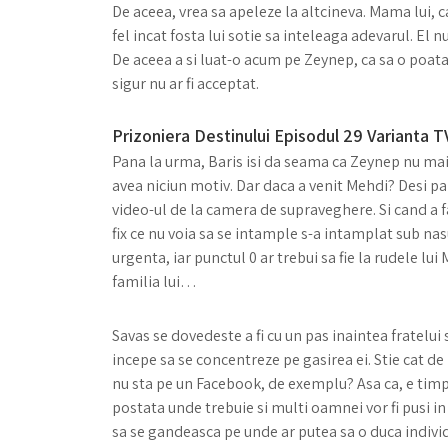
De aceea, vrea sa apeleze la altcineva. Mama lui, c
fel incat fosta lui sotie sa inteleaga adevarul. El n
De aceea a si luat-o acum pe Zeynep, ca sa o poata 
sigur nu ar fi acceptat.
Prizoniera Destinului Episodul 29 Varianta T
Pana la urma, Baris isi da seama ca Zeynep nu mai 
avea niciun motiv. Dar daca a venit Mehdi? Desi par
video-ul de la camera de supraveghere. Si cand a 
fix ce nu voia sa se intample s-a intamplat sub nasu
urgenta, iar punctul 0 ar trebui sa fie la rudele lu
familia lui…
Savas se dovedeste a fi cu un pas inaintea fratelui s
incepe sa se concentreze pe gasirea ei. Stie cat de p
nu sta pe un Facebook, de exemplu? Asa ca, e timpu
postata unde trebuie si multi oamnei vor fi pusi in
sa se gandeasca pe unde ar putea sa o duca individu