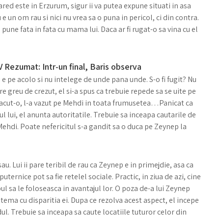
ared este in Erzurum, sigur ii va putea expune situati in asa
u e un om rau si nici nu vrea sa o puna in pericol, ci din contra.
pune fata in fata cu mama lui. Daca ar fi rugat-o sa vina cu el
V Rezumat: Intr-un final, Baris observa
e pe acolo si nu intelege de unde pana unde. S-o fi fugit? Nu
e greu de crezut, el si-a spus ca trebuie repede sa se uite pe
facut-o, l-a vazut pe Mehdi in toata frumusetea…Panicat ca
l lui, el anunta autoritatile. Trebuie sa inceapa cautarile de
i Mehdi. Poate nefericitul s-a gandit sa o duca pe Zeynep la
au. Lui ii pare teribil de rau ca Zeynep e in primejdie, asa ca
uternice pot sa fie retelel sociale. Practic, in ziua de azi, cine
l sa le foloseasca in avantajul lor. O poza de-a lui Zeynep
 tema cu disparitia ei. Dupa ce rezolva acest aspect, el incepe
l. Trebuie sa inceapa sa caute locatiile tuturor celor din