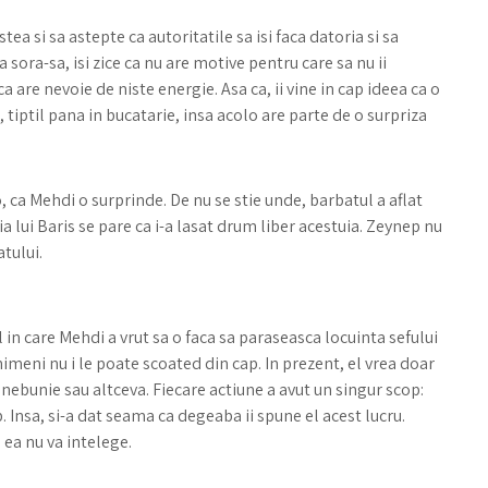
stea si sa astepte ca autoritatile sa isi faca datoria si sa
 sora-sa, isi zice ca nu are motive pentru care sa nu ii
re nevoie de niste energie. Asa ca, ii vine in cap ideea ca o
, tiptil pana in bucatarie, insa acolo are parte de o surpriza
 ca Mehdi o surprinde. De nu se stie unde, barbatul a aflat
tia lui Baris se pare ca i-a lasat drum liber acestuia. Zeynep nu
atului.
l in care Mehdi a vrut sa o faca sa paraseasca locuinta sefului
nimeni nu i le poate scoated din cap. In prezent, el vrea doar
e nebunie sau altceva. Fiecare actiune a avut un singur scop:
 Insa, si-a dat seama ca degeaba ii spune el acest lucru.
 ea nu va intelege.