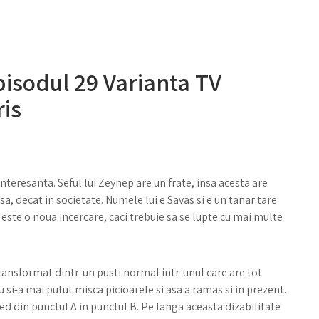
pisodul 29 Varianta TV
ris
interesanta. Seful lui Zeynep are un frate, insa acesta are
sa, decat in societate. Numele lui e Savas si e un tanar tare
el este o noua incercare, caci trebuie sa se lupte cu mai multe
 transformat dintr-un pusti normal intr-unul care are tot
nu si-a mai putut misca picioarele si asa a ramas si in prezent.
zed din punctul A in punctul B. Pe langa aceasta dizabilitate