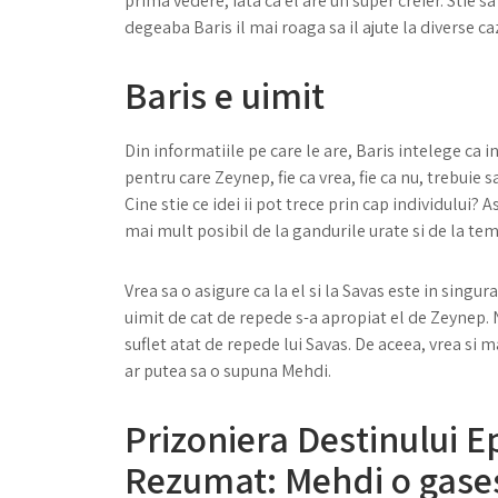
prima vedere, iata ca el are un super creier. Stie sa
degeaba Baris il mai roaga sa il ajute la diverse ca
Baris e uimit
Din informatiile pe care le are, Baris intelege ca 
pentru care Zeynep, fie ca vrea, fie ca nu, trebuie sa
Cine stie ce idei ii pot trece prin cap individului? 
mai mult posibil de la gandurile urate si de la tem
Vrea sa o asigure ca la el si la Savas este in singura
uimit de cat de repede s-a apropiat el de Zeynep. Nu
suflet atat de repede lui Savas. De aceea, vrea si 
ar putea sa o supuna Mehdi.
Prizoniera Destinului E
Rezumat: Mehdi o gase