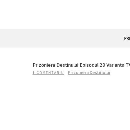
Skip
to
content
REZUMAT SERIAL
Totul despre seriale turcesti si actori din Turcia.
PR
Prizoniera Destinului Episodul 29 Varianta T
Prizoniera Destinului
1 COMENTARIU