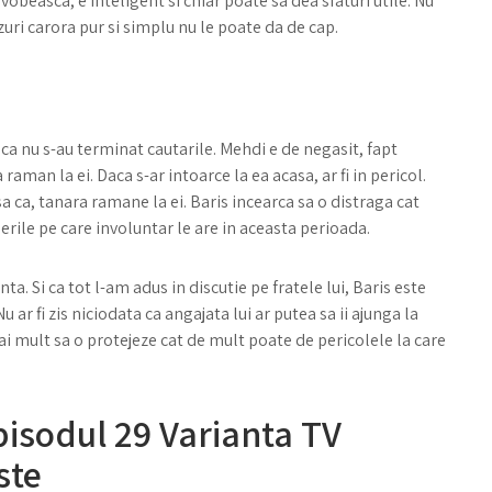
 vobeasca, e inteligent si chiar poate sa dea sfaturi utile. Nu
zuri carora pur si simplu nu le poate da de cap.
inca nu s-au terminat cautarile. Mehdi e de negasit, fapt
 raman la ei. Daca s-ar intoarce la ea acasa, ar fi in pericol.
Asa ca, tanara ramane la ei. Baris incearca sa o distraga cat
erile pe care involuntar le are in aceasta perioada.
nta. Si ca tot l-am adus in discutie pe fratele lui, Baris este
 ar fi zis niciodata ca angajata lui ar putea sa ii ajunga la
mai mult sa o protejeze cat de mult poate de pericolele la care
pisodul 29 Varianta TV
ste