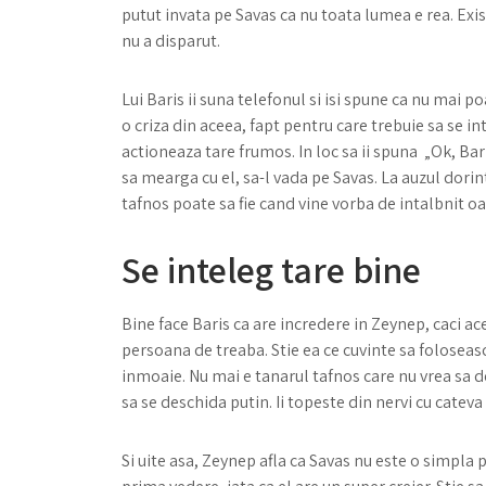
putut invata pe Savas ca nu toata lumea e rea. Exi
nu a disparut.
Lui Baris ii suna telefonul si isi spune ca nu mai p
o criza din aceea, fapt pentru care trebuie sa se i
actioneaza tare frumos. In loc sa ii spuna „Ok, Bar
sa mearga cu el, sa-l vada pe Savas. La auzul dorint
tafnos poate sa fie cand vine vorba de intalbnit oame
Se inteleg tare bine
Bine face Baris ca are incredere in Zeynep, caci ace
persoana de treaba. Stie ea ce cuvinte sa foloseasca
inmoaie. Nu mai e tanarul tafnos care nu vrea sa de
sa se deschida putin. Ii topeste din nervi cu catev
Si uite asa, Zeynep afla ca Savas nu este o simpla p