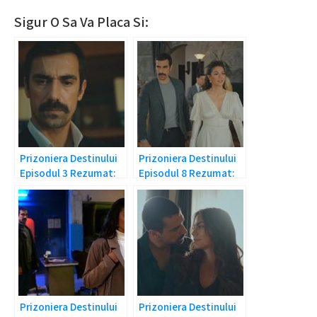
Sigur O Sa Va Placa Si:
Prizoniera Destinului
Prizoniera Destinului
Episodul 3 Rezumat:
Episodul 8 Rezumat:
Adevarul dureros!
Falsitate si frica!
Prizoniera Destinului
Prizoniera Destinului