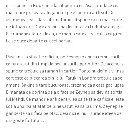
ei. Ii spune ca Faruk nu e facut pentru ea. Asa ca ar face cea
mai mare greseala alegandu-l pe el pentru a-i fi sot. De
asemenea, ea ii da si ultimatumul. Ii spune ca nu mai e cale
de intoarcere. Daca are putina decenta, va trebui sa aleaga.
Fie ramane alaturi de ea, de mama care a crescut-o cu greu,
fie se duce departe cu acel barbat.
Pusa intr-o situatie dificila, pe Zeynep o apuca remuscarile
ca nu a stiut din timp de neajunsurile parintilor. De aceea, isi
spune ca trebuie sa raman in cartier. Poate nu definitiv, insa
cert este ca plecarea ei si a lui Faruk in Londra trebuie sa se
amane. Sakine e tare bucuroasa, crezand ca a castigat lupta.
E manata de dorinta de a o face pe Zeynep sa devina sortia
lui Mehdi. Ce mandrie ar fi pentru ea sa se stie ca fiica ei este
sotia unui baiat atat de bine vazut. Pana la urma, Zeynep se
gandeste sa ii faca pe plac, desi nici ei nu ii surade ideea de
dragoste fortata…