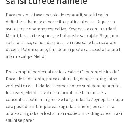
sa isi curete hainele
Daca masina ei avea nevoie de reparatii, sa stiti ca, in
definitiv, si hainele ei necesitau putina atentie. Dupa ce a
avutat-o pe doamna respectiva, Zeynep s-a cam murdarit.
Mehdi, fara sa i se spuna, se hotaraste sa o ajute. Sigur, n-o
sa le faca asa, ca noi, dar poate va reusi sa le faca sa arate
decent. Putem spune, fara doar si poate ca aceasta tanara l-
a fermecat pe Mehdi.
Era exemplul perfect al acelei zicale cu ”aparentele insala”.
Daca, de la distanta, parea o afurisita, duap ce ajungeai sa
vorbesti cu ea, iti dadeai seama usor ca sunt doar aparente.
In acea zi, Mehdi a avutn iste probleme la munca. S-a
concentrat putin mai greu. Se tot gandea la Zeynep. Iar dupa
ce a gasit din intamplarea o agrafa a tinerei, pe care si-a
uitat-o din graba, a fost si mai rau. Se simte dragostea in aer
sau ni se pare?