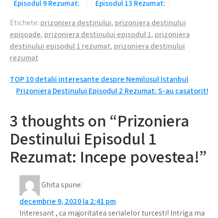
Episodul 9 Rezumat:
Episodul 13 Rezumat:
Zeynep a aflat!
Inceputuri noi!
Etichete:
prizoniera destinului
,
prizoniera destinului
episoade
,
prizoniera destinului episodul 1
,
prizoniera
destinului episodul 1 rezumat
,
prizoniera destinului
rezumat
Navigare
TOP 10 detalii interesante despre Nemilosul Istanbul
Prizoniera Destinului Episodul 2 Rezumat: S-au casatorit!
în
articole
3 thoughts on “Prizoniera
Destinului Episodul 1
Rezumat: Incepe povestea!”
Ghita
spune:
decembrie 9, 2020 la 2:41 pm
Interesant , ca majoritatea serialelor turcesti! Intriga ma