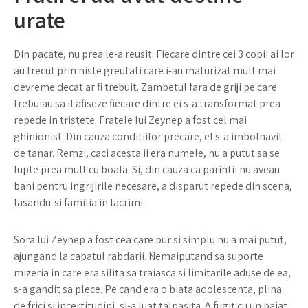
urate
Din pacate, nu prea le-a reusit. Fiecare dintre cei 3 copii ai lor
au trecut prin niste greutati care i-au maturizat mult mai
devreme decat ar fi trebuit. Zambetul fara de griji pe care
trebuiau sa il afiseze fiecare dintre ei s-a transformat prea
repede in tristete. Fratele lui Zeynep a fost cel mai
ghinionist. Din cauza conditiilor precare, el s-a imbolnavit
de tanar. Remzi, caci acesta ii era numele, nu a putut sa se
lupte prea mult cu boala. Si, din cauza ca parintii nu aveau
bani pentru ingrijirile necesare, a disparut repede din scena,
lasandu-si familia in lacrimi.
Sora lui Zeynep a fost cea care pur si simplu nu a mai putut,
ajungand la capatul rabdarii. Nemaiputand sa suporte
mizeria in care era silita sa traiasca si limitarile aduse de ea,
s-a gandit sa plece. Pe cand era o biata adolescenta, plina
de frici si incertitudini, si-a luat talpasita. A fugit cu un baiat,