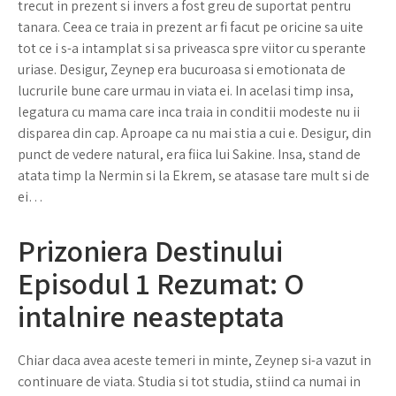
trecut in prezent si invers a fost greu de suportat pentru
tanara. Ceea ce traia in prezent ar fi facut pe oricine sa uite
tot ce i s-a intamplat si sa priveasca spre viitor cu sperante
uriase. Desigur, Zeynep era bucuroasa si emotionata de
lucrurile bune care urmau in viata ei. In acelasi timp insa,
legatura cu mama care inca traia in conditii modeste nu ii
disparea din cap. Aproape ca nu mai stia a cui e. Desigur, din
punct de vedere natural, era fiica lui Sakine. Insa, stand de
atata timp la Nermin si la Ekrem, se atasase tare mult si de
ei…
Prizoniera Destinului
Episodul 1 Rezumat: O
intalnire neasteptata
Chiar daca avea aceste temeri in minte, Zeynep si-a vazut in
continuare de viata. Studia si tot studia, stiind ca numai in