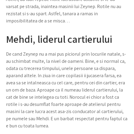
varsat pe strada, inaintea masinii lui Zeynep. Rotile nu au
rezistat si s-au spart. Astfel, tanara a ramas in
imposibilitatea de a se misca…
Mehdi, liderul cartierului
De cand Zeynep nu a mai pus piciorul prin locurile natale, s-
au schimbat multe, la nivel de oameni. Bine, e si normal ca,
odata cu trecerea timpului, unele persoane sa dispara,
aparand altele. In ziua in care copilasii ii jucasera farsa, ea
avea sa se intalneasca cu cel care, pentru cei din cartier, era
un om de baza. Aproape ca il numeau liderul cartierului, la
cat de bine se intelegea cu toti. Norocul ei chior a fost ca
rotile i s-au desumflat foarte aproape de atelierul pentru
masini la care lucra acest asa-zis conducator al cartierului,
pe numele sau Mehdi. E un barbat respectat pentru faptul ca
e bun cu toata lumea.