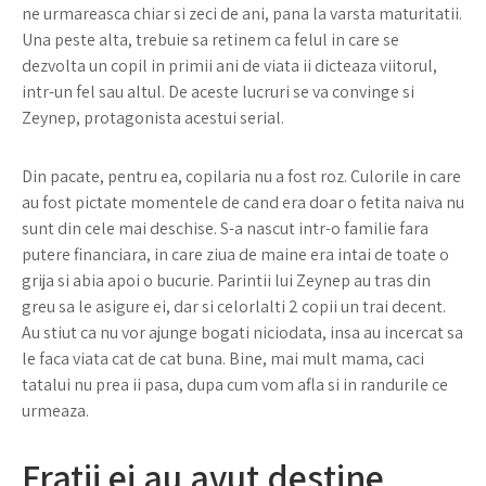
ne urmareasca chiar si zeci de ani, pana la varsta maturitatii.
Una peste alta, trebuie sa retinem ca felul in care se
dezvolta un copil in primii ani de viata ii dicteaza viitorul,
intr-un fel sau altul. De aceste lucruri se va convinge si
Zeynep, protagonista acestui serial.
Din pacate, pentru ea, copilaria nu a fost roz. Culorile in care
au fost pictate momentele de cand era doar o fetita naiva nu
sunt din cele mai deschise. S-a nascut intr-o familie fara
putere financiara, in care ziua de maine era intai de toate o
grija si abia apoi o bucurie. Parintii lui Zeynep au tras din
greu sa le asigure ei, dar si celorlalti 2 copii un trai decent.
Au stiut ca nu vor ajunge bogati niciodata, insa au incercat sa
le faca viata cat de cat buna. Bine, mai mult mama, caci
tatalui nu prea ii pasa, dupa cum vom afla si in randurile ce
urmeaza.
Fratii ei au avut destine