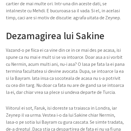
cartier de mai multe ori. Intr-una din aceste dati, se
intalneste cu Mehdi. E bucuroasa sa il vada. Si el, in acelasi
timp, caci are si motiv de discutie: agrafa uitata de Zeynep.
Dezamagirea lui Sakine
Vazand-o pe fiica ei ca vine din ce in ce mai des pe acasa, isi
spune ca nu mai e mult si se va intoarce. Doar asa a si vorbit
cu Nermin, acum multi ani, nu-i asa? O lasa pe fata la ei pana
termina facultatea si devine avocata. Dupa, se intoarce la ea
si la Bayram. Iata insa ca socoteala de acasa nu s-a potrivit
cu cea din targ. Nu doar ca fata nu are de gand sa se intoarca
la ei, dar chiar vrea sa plece si undeva departe de Turcia.
Viitorul ei sot, Faruk, isi doreste sa traiasca in Londra, iar
Zeynep il va urma. Vestea i-o da lui Sakine chiar Nermin,
lasa-o pe sotia lui Bayram cu gura cascata. Se simte tradata,
de-a dreptul .Daca stia ca despartirea de fata ei nu va fi una