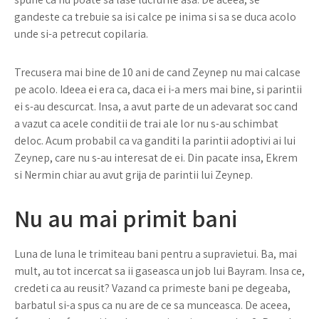
gandeste ca trebuie sa isi calce pe inima si sa se duca acolo
unde si-a petrecut copilaria.
Trecusera mai bine de 10 ani de cand Zeynep nu mai calcase
pe acolo. Ideea ei era ca, daca ei i-a mers mai bine, si parintii
ei s-au descurcat. Insa, a avut parte de un adevarat soc cand
a vazut ca acele conditii de trai ale lor nu s-au schimbat
deloc. Acum probabil ca va ganditi la parintii adoptivi ai lui
Zeynep, care nu s-au interesat de ei. Din pacate insa, Ekrem
si Nermin chiar au avut grija de parintii lui Zeynep.
Nu au mai primit bani
Luna de luna le trimiteau bani pentru a supravietui. Ba, mai
mult, au tot incercat sa ii gaseasca un job lui Bayram. Insa ce,
credeti ca au reusit? Vazand ca primeste bani pe degeaba,
barbatul si-a spus ca nu are de ce sa munceasca. De aceea,