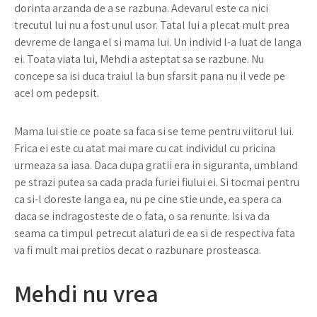
dorinta arzanda de a se razbuna. Adevarul este ca nici
trecutul lui nu a fost unul usor. Tatal lui a plecat mult prea
devreme de langa el si mama lui. Un individ l-a luat de langa
ei. Toata viata lui, Mehdi a asteptat sa se razbune. Nu
concepe sa isi duca traiul la bun sfarsit pana nu il vede pe
acel om pedepsit.
Mama lui stie ce poate sa faca si se teme pentru viitorul lui.
Frica ei este cu atat mai mare cu cat individul cu pricina
urmeaza sa iasa. Daca dupa gratii era in siguranta, umbland
pe strazi putea sa cada prada furiei fiului ei. Si tocmai pentru
ca si-l doreste langa ea, nu pe cine stie unde, ea spera ca
daca se indragosteste de o fata, o sa renunte. Isi va da
seama ca timpul petrecut alaturi de ea si de respectiva fata
va fi mult mai pretios decat o razbunare prosteasca.
Mehdi nu vrea