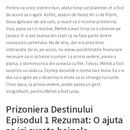
Pentru ca orice client e bun, atata timp cat plateste, el a fost
de acord sa o ajute. Astfel, alaturi de Yaldiz Ali si de Kibrit,
doua ajutoare de-ale sale, a reusit sa ii rezolve problema.
Insa, pana sa i-o rezolve, Mehdi a avut timp sa o observe pe
tanara. Si-a dat seama din start ca nu face parte dintre
cunoscutii cartierului. Nu de alta, dar era prea bine
imbracata. Iar ei, pe acolo, nu aveau posibilitatile financiare
necesare sa-si ia haine scumpe. La prima vedere, parea o
pipita, o domnisorica din aceasta cu fite. Totusi, Mehdi a fost
surprins sa vada ca Zeynep ascunde o inima tare buna. Ea s-a
dus sa o ajute pe o doamna in etate sa isi stranga lucrurile.
Chiar daca, la prima vedere, poate parea un gest
insignifiant, pentru Mehdi a fost urias.
Prizoniera Destinului
Episodul 1 Rezumat: O ajuta