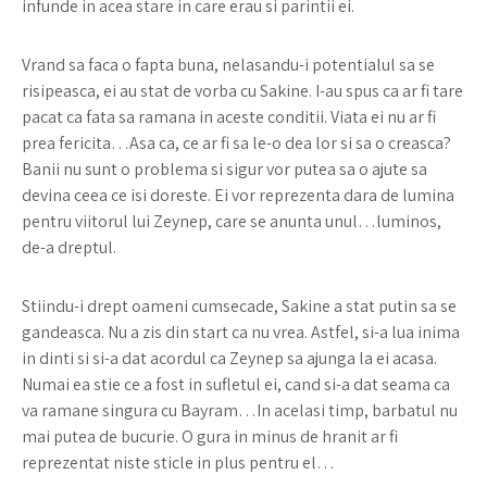
infunde in acea stare in care erau si parintii ei.
Vrand sa faca o fapta buna, nelasandu-i potentialul sa se
risipeasca, ei au stat de vorba cu Sakine. I-au spus ca ar fi tare
pacat ca fata sa ramana in aceste conditii. Viata ei nu ar fi
prea fericita…Asa ca, ce ar fi sa le-o dea lor si sa o creasca?
Banii nu sunt o problema si sigur vor putea sa o ajute sa
devina ceea ce isi doreste. Ei vor reprezenta dara de lumina
pentru viitorul lui Zeynep, care se anunta unul…luminos,
de-a dreptul.
Stiindu-i drept oameni cumsecade, Sakine a stat putin sa se
gandeasca. Nu a zis din start ca nu vrea. Astfel, si-a lua inima
in dinti si si-a dat acordul ca Zeynep sa ajunga la ei acasa.
Numai ea stie ce a fost in sufletul ei, cand si-a dat seama ca
va ramane singura cu Bayram…In acelasi timp, barbatul nu
mai putea de bucurie. O gura in minus de hranit ar fi
reprezentat niste sticle in plus pentru el…