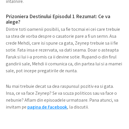
intalnire.
Prizoniera Destinului Episodul 1 Rezumat: Ce va
alege?
Dintre toti oamenii posibili, sa fie tocmai ei cei care trebuie
sa stea de vorba despre o casatorie pare a fi un semn. Asa
crede Mehdi, care isi spune ca gata, Zeynep trebuie sa ii fie
sotie. Fata insa e rezervata, va dati seama. Doar o asteapta
Faruk si lui i-a promis ca ii devine sotie. Rupand-o din firul
gandirii sale, Mehdi ii comunica ca, din partea lui si a mamei
sale, pot incepe pregatirile de nunta.
Nu mai trebuie decat sa dea raspunsul pozitiv ea si gata.
Insa, ce va face Zeynep? Se va scuza politicos sau va face o
nebunie? Aflam din episoadele urmatoare. Pana atunci, va
invitam pe
pagina de Facebook
, la discutii.