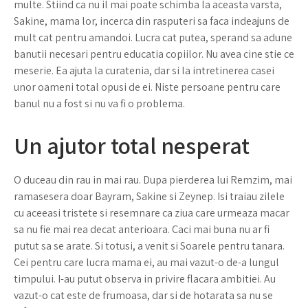
multe. Stiind ca nu il mai poate schimba la aceasta varsta,
Sakine, mama lor, incerca din rasputeri sa faca indeajuns de
mult cat pentru amandoi. Lucra cat putea, sperand sa adune
banutii necesari pentru educatia copiilor. Nu avea cine stie ce
meserie. Ea ajuta la curatenia, dar si la intretinerea casei
unor oameni total opusi de ei. Niste persoane pentru care
banul nu a fost si nu va fi o problema.
Un ajutor total nesperat
O duceau din rau in mai rau. Dupa pierderea lui Remzim, mai
ramasesera doar Bayram, Sakine si Zeynep. Isi traiau zilele
cu aceeasi tristete si resemnare ca ziua care urmeaza macar
sa nu fie mai rea decat anterioara. Caci mai buna nu ar fi
putut sa se arate. Si totusi, a venit si Soarele pentru tanara.
Cei pentru care lucra mama ei, au mai vazut-o de-a lungul
timpului. I-au putut observa in privire flacara ambitiei. Au
vazut-o cat este de frumoasa, dar si de hotarata sa nu se