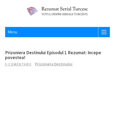
Skip
to
content
REZUMAT SERIAL TURCESC
Totul despre seriale turcesti si actori din Turcia.
Menu
Prizoniera Destinului Episodul 1 Rezumat: Incepe
povestea!
Prizoniera Destinului
3 COMENTARII