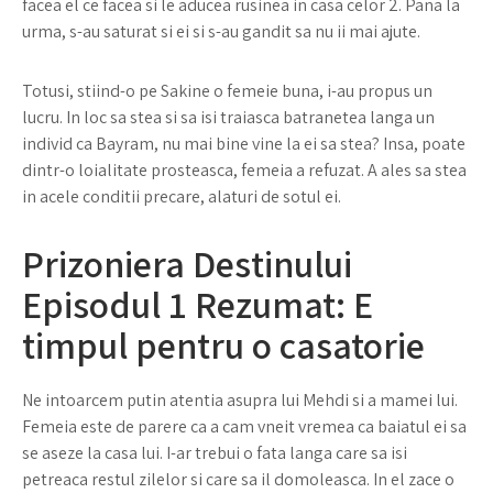
facea el ce facea si le aducea rusinea in casa celor 2. Pana la
urma, s-au saturat si ei si s-au gandit sa nu ii mai ajute.
Totusi, stiind-o pe Sakine o femeie buna, i-au propus un
lucru. In loc sa stea si sa isi traiasca batranetea langa un
individ ca Bayram, nu mai bine vine la ei sa stea? Insa, poate
dintr-o loialitate prosteasca, femeia a refuzat. A ales sa stea
in acele conditii precare, alaturi de sotul ei.
Prizoniera Destinului
Episodul 1 Rezumat: E
timpul pentru o casatorie
Ne intoarcem putin atentia asupra lui Mehdi si a mamei lui.
Femeia este de parere ca a cam vneit vremea ca baiatul ei sa
se aseze la casa lui. I-ar trebui o fata langa care sa isi
petreaca restul zilelor si care sa il domoleasca. In el zace o