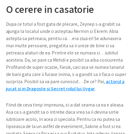
O cerere in casatorie
Dupa ce totul a fost gata de plecare, Zeynep s-a grabit sa
ajunga la localul unde o asteptau Nermin si Ekrem. Abia
astepta sa petreaca, pentru ca…era ziua ei! Se adunasera
mai multe persoane, pregatita sa ii ureze de bine si sa
petreaca alaturi de ea. Printre ele se numara si…iubitul
acesteia. Da, se pare ca Mehdi e posibil sa aiba concurenta.
Profitand de super ocazie, Faruk, caci asa se numea tanarul
de bani gata care ii furase inima, s-a gandit sa ii faca o super
surpriza. Posibil sa va pare cunoscut…De ce? Pai,
actorul a
jucat si in Dragoste si Secret rolul lui Uygar
.
Fiind de ceva timp impreuna, si-a dat seama ca ea e aleasa.
Asa ca s-a gandit sa o intrebe daca vrea sa ii devina sotie
iubitoare acolo, in acea zi speciala. Pentru ca nu putea sa
lipseasca de la un astfel de eveniment, Sakine a fost si ea
invitata. Spera ca fiica ei sa n-o fi uitat-o. Intr-adevar, tanara