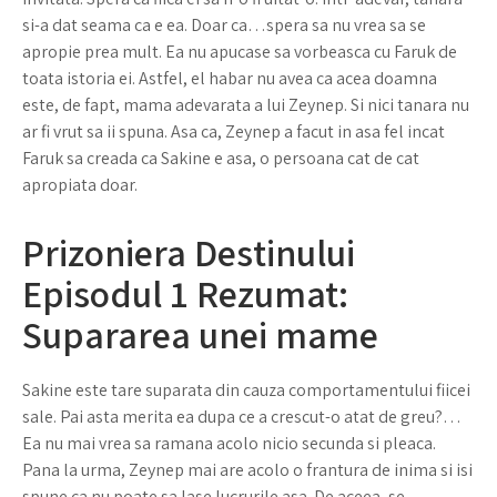
si-a dat seama ca e ea. Doar ca…spera sa nu vrea sa se
apropie prea mult. Ea nu apucase sa vorbeasca cu Faruk de
toata istoria ei. Astfel, el habar nu avea ca acea doamna
este, de fapt, mama adevarata a lui Zeynep. Si nici tanara nu
ar fi vrut sa ii spuna. Asa ca, Zeynep a facut in asa fel incat
Faruk sa creada ca Sakine e asa, o persoana cat de cat
apropiata doar.
Prizoniera Destinului
Episodul 1 Rezumat:
Supararea unei mame
Sakine este tare suparata din cauza comportamentului fiicei
sale. Pai asta merita ea dupa ce a crescut-o atat de greu?…
Ea nu mai vrea sa ramana acolo nicio secunda si pleaca.
Pana la urma, Zeynep mai are acolo o frantura de inima si isi
spune ca nu poate sa lase lucrurile asa. De aceea, se