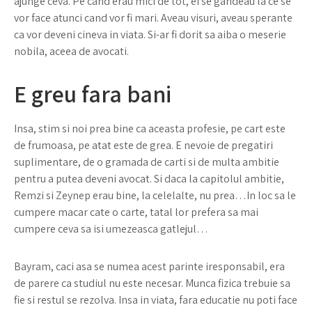
ajunge ceva. Pe cand erau mici de tot, ei se gandeau la ce se
vor face atunci cand vor fi mari. Aveau visuri, aveau sperante
ca vor deveni cineva in viata. Si-ar fi dorit sa aiba o meserie
nobila, aceea de avocati.
E greu fara bani
Insa, stim si noi prea bine ca aceasta profesie, pe cart este
de frumoasa, pe atat este de grea. E nevoie de pregatiri
suplimentare, de o gramada de carti si de multa ambitie
pentru a putea deveni avocat. Si daca la capitolul ambitie,
Remzi si Zeynep erau bine, la celelalte, nu prea…In loc sa le
cumpere macar cate o carte, tatal lor prefera sa mai
cumpere ceva sa isi umezeasca gatlejul…
Bayram, caci asa se numea acest parinte iresponsabil, era
de parere ca studiul nu este necesar. Munca fizica trebuie sa
fie si restul se rezolva. Insa in viata, fara educatie nu poti face