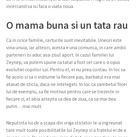
incercand sa isi faca o viata noua.
O mama buna si un tata rau
Ca in orice familie, certurile sunt inevitabile. Uneori este
vina unuia, iar alteori, acesta e una comunca, in care ambii
parteneri isi aduc asa-zisul aport. In cazul familiei lui
Zeynep, va putem spune ca tatal a fost cel care s-a opus
evolutiei copiilor sai. Pentru el, ei nu prea contau. In loc sa
fie acolo si sa ii indrume la fiecare pas, barbatul era mai
atasat de sticla, daca ne intelegeti. In loc ca zambetul fiicei
lui de exemplu, sa fie motivul pentru care se trezeste in
fiecare zi, el abia astepta sa dea de ziua, ca sa mai bea
putin…mai mult.
Neputinta lui de a scapa din vraja sticlelor le-a ingreunat
tare mult toate posibilitatile lui Zeynep si a fratelui ei de a