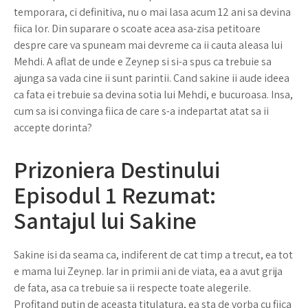
temporara, ci definitiva, nu o mai lasa acum 12 ani sa devina
fiica lor. Din suparare o scoate acea asa-zisa petitoare
despre care va spuneam mai devreme ca ii cauta aleasa lui
Mehdi. A aflat de unde e Zeynep si si-a spus ca trebuie sa
ajunga sa vada cine ii sunt parintii. Cand sakine ii aude ideea
ca fata ei trebuie sa devina sotia lui Mehdi, e bucuroasa. Insa,
cum sa isi convinga fiica de care s-a indepartat atat sa ii
accepte dorinta?
Prizoniera Destinului
Episodul 1 Rezumat:
Santajul lui Sakine
Sakine isi da seama ca, indiferent de cat timp a trecut, ea tot
e mama lui Zeynep. Iar in primii ani de viata, ea a avut grija
de fata, asa ca trebuie sa ii respecte toate alegerile.
Profitand putin de aceasta titulatura, ea sta de vorba cu fiica