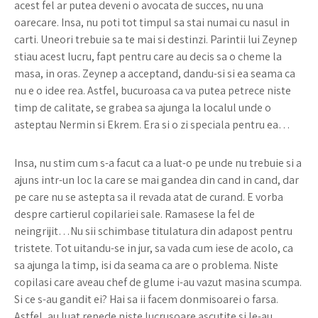
acest fel ar putea deveni o avocata de succes, nu una
oarecare. Insa, nu poti tot timpul sa stai numai cu nasul in
carti. Uneori trebuie sa te mai si destinzi. Parintii lui Zeynep
stiau acest lucru, fapt pentru care au decis sa o cheme la
masa, in oras. Zeynep a acceptand, dandu-si si ea seama ca
nu e o idee rea. Astfel, bucuroasa ca va putea petrece niste
timp de calitate, se grabea sa ajunga la localul unde o
asteptau Nermin si Ekrem. Era si o zi speciala pentru ea…
Insa, nu stim cum s-a facut ca a luat-o pe unde nu trebuie si a
ajuns intr-un loc la care se mai gandea din cand in cand, dar
pe care nu se astepta sa il revada atat de curand. E vorba
despre cartierul copilariei sale. Ramasese la fel de
neingrijit…Nu sii schimbase titulatura din adapost pentru
tristete. Tot uitandu-se in jur, sa vada cum iese de acolo, ca
sa ajunga la timp, isi da seama ca are o problema. Niste
copilasi care aveau chef de glume i-au vazut masina scumpa.
Si ce s-au gandit ei? Hai sa ii facem donmisoarei o farsa.
Astfel, au luat repede niste lucrusoare ascutite si le-au