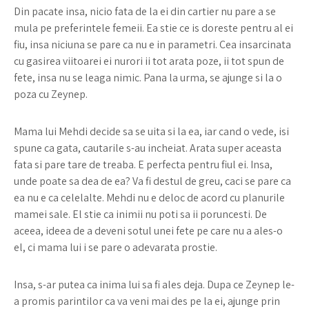
Din pacate insa, nicio fata de la ei din cartier nu pare a se
mula pe preferintele femeii. Ea stie ce is doreste pentru al ei
fiu, insa niciuna se pare ca nu e in parametri. Cea insarcinata
cu gasirea viitoarei ei nurori ii tot arata poze, ii tot spun de
fete, insa nu se leaga nimic. Pana la urma, se ajunge si la o
poza cu Zeynep.
Mama lui Mehdi decide sa se uita si la ea, iar cand o vede, isi
spune ca gata, cautarile s-au incheiat. Arata super aceasta
fata si pare tare de treaba. E perfecta pentru fiul ei. Insa,
unde poate sa dea de ea? Va fi destul de greu, caci se pare ca
ea nu e ca celelalte. Mehdi nu e deloc de acord cu planurile
mamei sale. El stie ca inimii nu poti sa ii poruncesti. De
aceea, ideea de a deveni sotul unei fete pe care nu a ales-o
el, ci mama lui i se pare o adevarata prostie.
Insa, s-ar putea ca inima lui sa fi ales deja. Dupa ce Zeynep le-
a promis parintilor ca va veni mai des pe la ei, ajunge prin