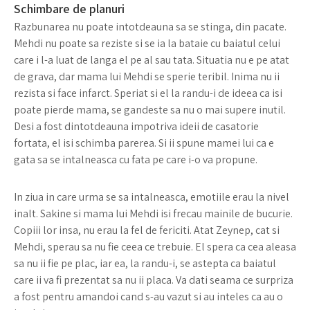
Schimbare de planuri
Razbunarea nu poate intotdeauna sa se stinga, din pacate.
Mehdi nu poate sa reziste si se ia la bataie cu baiatul celui
care i l-a luat de langa el pe al sau tata. Situatia nu e pe atat
de grava, dar mama lui Mehdi se sperie teribil. Inima nu ii
rezista si face infarct. Speriat si el la randu-i de ideea ca isi
poate pierde mama, se gandeste sa nu o mai supere inutil.
Desi a fost dintotdeauna impotriva ideii de casatorie
fortata, el isi schimba parerea. Si ii spune mamei lui ca e
gata sa se intalneasca cu fata pe care i-o va propune.
In ziua in care urma se sa intalneasca, emotiile erau la nivel
inalt. Sakine si mama lui Mehdi isi frecau mainile de bucurie.
Copiii lor insa, nu erau la fel de fericiti. Atat Zeynep, cat si
Mehdi, sperau sa nu fie ceea ce trebuie. El spera ca cea aleasa
sa nu ii fie pe plac, iar ea, la randu-i, se astepta ca baiatul
care ii va fi prezentat sa nu ii placa. Va dati seama ce surpriza
a fost pentru amandoi cand s-au vazut si au inteles ca au o