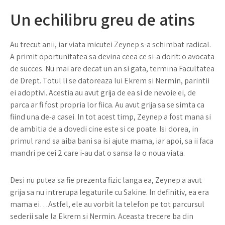
Un echilibru greu de atins
Au trecut anii, iar viata micutei Zeynep s-a schimbat radical.
A primit oportunitatea sa devina ceea ce si-a dorit: o avocata
de succes. Nu mai are decat un an si gata, termina Facultatea
de Drept. Totul li se datoreaza lui Ekrem si Nermin, parintii
ei adoptivi. Acestia au avut grija de ea si de nevoie ei, de
parca ar fi fost propria lor fiica. Au avut grija sa se simta ca
fiind una de-a casei. In tot acest timp, Zeynep a fost mana si
de ambitia de a dovedi cine este si ce poate. Isi dorea, in
primul rand sa aiba bani sa isi ajute mama, iar apoi, sa ii faca
mandri pe cei 2 care i-au dat o sansa la o noua viata.
Desi nu putea sa fie prezenta fizic langa ea, Zeynep a avut
grija sa nu intrerupa legaturile cu Sakine. In definitiv, ea era
mama ei…Astfel, ele au vorbit la telefon pe tot parcursul
sederii sale la Ekrem si Nermin. Aceasta trecere ba din