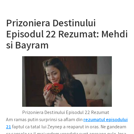
Prizoniera Destinului
Episodul 22 Rezumat: Mehdi
si Bayram
Prizoniera Destinului Episodul 22 Rezumat
Am ramas putin surprinsi sa aflam din
rezumatul episodului
21
faptul ca tatal lui Zeynep a reaparut in oras. Ne gandeam
ca sansele sa il mai vedem vreodata sunt aproape nule. Insa,