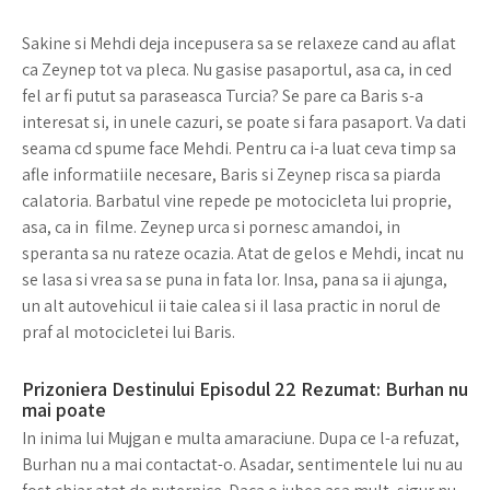
Sakine si Mehdi deja incepusera sa se relaxeze cand au aflat
ca Zeynep tot va pleca. Nu gasise pasaportul, asa ca, in ced
fel ar fi putut sa paraseasca Turcia? Se pare ca Baris s-a
interesat si, in unele cazuri, se poate si fara pasaport. Va dati
seama cd spume face Mehdi. Pentru ca i-a luat ceva timp sa
afle informatiile necesare, Baris si Zeynep risca sa piarda
calatoria. Barbatul vine repede pe motocicleta lui proprie,
asa, ca in filme. Zeynep urca si pornesc amandoi, in
speranta sa nu rateze ocazia. Atat de gelos e Mehdi, incat nu
se lasa si vrea sa se puna in fata lor. Insa, pana sa ii ajunga,
un alt autovehicul ii taie calea si il lasa practic in norul de
praf al motocicletei lui Baris.
Prizoniera Destinului Episodul 22 Rezumat: Burhan nu
mai poate
In inima lui Mujgan e multa amaraciune. Dupa ce l-a refuzat,
Burhan nu a mai contactat-o. Asadar, sentimentele lui nu au