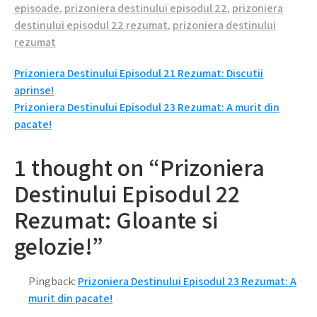
episoade
,
prizoniera destinului episodul 22
,
prizoniera
destinului episodul 22 rezumat
,
prizoniera destinului
rezumat
Navigare
Prizoniera Destinului Episodul 21 Rezumat: Discutii
aprinse!
în
Prizoniera Destinului Episodul 23 Rezumat: A murit din
articole
pacate!
1 thought on “Prizoniera
Destinului Episodul 22
Rezumat: Gloante si
gelozie!”
Pingback:
Prizoniera Destinului Episodul 23 Rezumat: A
murit din pacate!