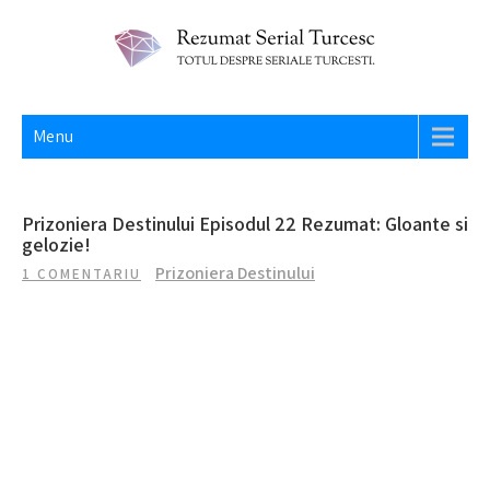
Skip
to
content
REZUMAT SERIAL TURCESC
Totul despre seriale turcesti si actori din Turcia.
Menu
Prizoniera Destinului Episodul 22 Rezumat: Gloante si
gelozie!
Prizoniera Destinului
1 COMENTARIU