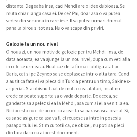
distanta. Degeaba insa, caci Mehdi are o idee dubioasa. Se
muta chiar langa casa ei. De ce? Pai, doar asa o va putea
vedea din secunda in care iese. II va putea urmari drumul
pana la birou si tot asa. Nu o va scapa din priviri.
Gelozie la un nou nivel
O noua zi, un nou motiv de gelozie pentru Mehdi. Insa, de
data aceasta, ea va ajunge la un nou nivel, dupa cum veti afla
in cele ce urmeaza. Noul caz de la firma ii obliga atat pe
Baris, cat si pe Zeynep sa se deplaseze intr-o alta tara. Cand
a auzit ca fata ei va pleca din Turcia pentru un timp, Sakine s-
a speriat. S-a obisnuit aat de mult cu ea alaturi, incat nu
crede ca poate suporta sa o vada departe. De aceea, se
gandeste sa apelez si ea la Mehdi, asa cum si el a venit la ea.
Nici acesta nu e de acord ca aceasta sa paraseasca orasul. Si,
ca sa se asigure ca asa va fi, ei reusesc sa intre in posesia
pasaportului ei. Stim cu totii ca, de obicei, nu poti sa pleci
din tara daca nu ai acest document.