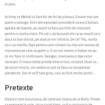
in plus.
In timp ce Mehdi isi face fel de fel de planuri, Emine mai are
putin si plange. Stim din episodul precedent ca ea si Sultan,
ajutate de Sakine, au reusit sa faca portiile de mancare
pentru o nunta mare. Pe cat s-au bucurat ele ca au reusit sa o
duca la bun sfarsit, pe atat se vor intrista. De ce? Pai, nunta
nu o sa mai fie, fapt pentru care nimeni nu mai are nevoie de
mancarea pe care au gatit-o. E un soc imens si habar nu au
ce vor face in continuare. Desigur, mancarea o dau celor
nevoiasi. O masa calda prinde bine oricui, oricand. Doar ca…
de acum incolo, vor vedea ce pot sa faca sa recupereze
pierderile. Dar le va fi tare greu, caci au fost multe portii…
Pretexte
Dilara e tare bucuroasa, de cand are vioara de la Baris. Poate
sa exerseze in voie, iar in scurt timp, va fi o violonista de