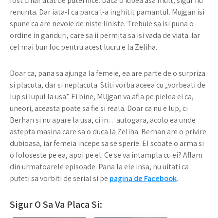
fost chiar atat de puternice. Daca o iubea asa mult, sigur nu
renunta. Dar iata-l ca parca l-a inghitit pamantul. Mujgan isi
spune ca are nevoie de niste liniste. Trebuie sa isi puna o
ordine in ganduri, care sa ii permita sa isi vada de viata. Iar
cel mai bun loc pentru acest lucru e la Zeliha.
Doar ca, pana sa ajunga la femeie, ea are parte de o surpriza
si placuta, dar si neplacuta. Stiti vorba aceea cu „vorbeati de
lup si lupul la usa”. Ei bine, MUjgan va afla pe pielea ei ca,
uneori, aceasta poate sa fie si reala. Doar ca nu e lup, ci
Berhan si nu apare la usa, ci in…autogara, acolo ea unde
astepta masina care sa o duca la Zeliha. Berhan are o privire
dubioasa, iar femeia incepe sa se sperie. El scoate o arma si
o foloseste pe ea, apoi pe el. Ce se va intampla cu ei? Aflam
din urmatoarele episoade. Pana la ele insa, nu uitati ca
puteti sa vorbiti de serial si pe
pagina de Facebook
.
Sigur O Sa Va Placa Si: