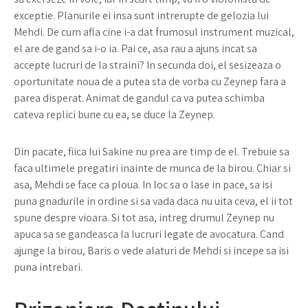
exceptie. Planurile ei insa sunt intrerupte de gelozia lui
Mehdi. De cum afla cine i-a dat frumosul instrument muzical,
el are de gand sa i-o ia. Pai ce, asa rau a ajuns incat sa
accepte lucruri de la straini? In secunda doi, el sesizeaza o
oportunitate noua de a putea sta de vorba cu Zeynep fara a
parea disperat. Animat de gandul ca va putea schimba
cateva replici bune cu ea, se duce la Zeynep.
Din pacate, fiica lui Sakine nu prea are timp de el. Trebuie sa
faca ultimele pregatiri inainte de munca de la birou. Chiar si
asa, Mehdi se face ca ploua. In loc sa o lase in pace, sa isi
puna gnadurile in ordine si sa vada daca nu uita ceva, el ii tot
spune despre vioara. Si tot asa, intreg drumul Zeynep nu
apuca sa se gandeasca la lucruri legate de avocatura. Cand
ajunge la birou, Baris o vede alaturi de Mehdi si incepe sa isi
puna intrebari.