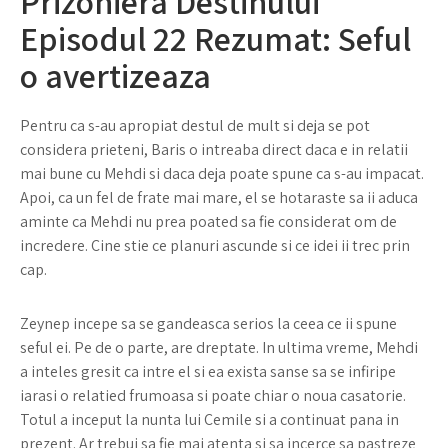
Prizoniera Destinului
Episodul 22 Rezumat: Seful
o avertizeaza
Pentru ca s-au apropiat destul de mult si deja se pot
considera prieteni, Baris o intreaba direct daca e in relatii
mai bune cu Mehdi si daca deja poate spune ca s-au impacat.
Apoi, ca un fel de frate mai mare, el se hotaraste sa ii aduca
aminte ca Mehdi nu prea poated sa fie considerat om de
incredere. Cine stie ce planuri ascunde si ce idei ii trec prin
cap.
Zeynep incepe sa se gandeasca serios la ceea ce ii spune
seful ei. Pe de o parte, are dreptate. In ultima vreme, Mehdi
a inteles gresit ca intre el si ea exista sanse sa se infiripe
iarasi o relatied frumoasa si poate chiar o noua casatorie.
Totul a inceput la nunta lui Cemile si a continuat pana in
prezent. Ar trebui sa fie mai atenta si sa incerce sa pastreze