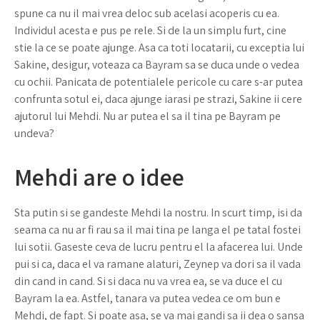
spune ca nu il mai vrea deloc sub acelasi acoperis cu ea.
Individul acesta e pus pe rele. Si de la un simplu furt, cine
stie la ce se poate ajunge. Asa ca toti locatarii, cu exceptia lui
Sakine, desigur, voteaza ca Bayram sa se duca unde o vedea
cu ochii. Panicata de potentialele pericole cu care s-ar putea
confrunta sotul ei, daca ajunge iarasi pe strazi, Sakine ii cere
ajutorul lui Mehdi. Nu ar putea el sa il tina pe Bayram pe
undeva?
Mehdi are o idee
Sta putin si se gandeste Mehdi la nostru. In scurt timp, isi da
seama ca nu ar fi rau sa il mai tina pe langa el pe tatal fostei
lui sotii. Gaseste ceva de lucru pentru el la afacerea lui. Unde
pui si ca, daca el va ramane alaturi, Zeynep va dori sa il vada
din cand in cand. Si si daca nu va vrea ea, se va duce el cu
Bayram la ea. Astfel, tanara va putea vedea ce om bun e
Mehdi, de fapt. Si poate asa, se va mai gandi sa ii dea o sansa