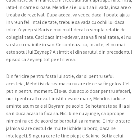
iata-l in carne si oase. Mehdi e si el uluit sa il vada, insa are o
treaba de rezolvat. Dupa aceea, va vedea daca il poate ajuta
in vreun fel. Intai de tate, trebuie sa vada cu ochii lui daca
intre Zeynep si Baris e mai mult decat o simpla relatie de
colegialitate. Caci daca intr-adevar, asa va fi realitatea, el nu
va sta cu mainile in san. Ce conteaza ca, in acte, el nu mai
este sotul lui Zeynep? A simtit el din sarutul din precedentul
episod ca Zeynep tot pe el il vrea.
Din fericire pentru fosta lui sotie, dar si pentru seful
acesteia, Mehdi isi da seama ca nu are de ce sa fie gelos. Cel
putin pentru moment. Ei s-au dus acolo doar pentru afaceri,
nu si pentru altceva. Linistit nevoie mare, Mehdi isi aduce
aminte acum ca e si Bayram pe acolo. Se hotaraste sa il ia si
sa il duca acasa la fiica sa. Nici bine nu ajunge, ca aproape
nimeni nu ed de acord ca barbatul sa ramana. E intr-o stare
jalnica si are destul de multe lichide la bord, daca ne
intelegeti. Singura care le tine piept e Sakine. Sotia celui