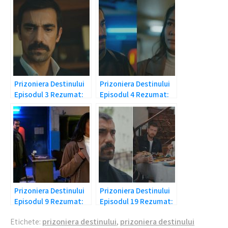
Prizoniera Destinului
Prizoniera Destinului
Episodul 3 Rezumat:
Episodul 4 Rezumat:
Adevarul dureros!
L-au arestat pe Mehdi!
Prizoniera Destinului
Prizoniera Destinului
Episodul 9 Rezumat:
Episodul 19 Rezumat:
Zeynep a aflat!
Mehdi e gelos!
Etichete:
prizoniera destinului
,
prizoniera destinului