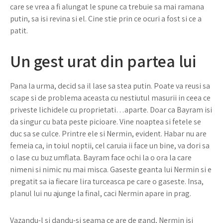
care se vrea a fi alungat le spune ca trebuie sa mai ramana
putin, sa isi revina si el. Cine stie prin ce ocuri a fost si ce a
patit.
Un gest urat din partea lui
Pana la urma, decid sa il lase sa stea putin. Poate va reusi sa
scape si de problema aceasta cu nestiutul masurii in ceea ce
priveste lichidele cu proprietati…aparte. Doar ca Bayram isi
da singur cu bata peste picioare. Vine noaptea si fetele se
duc sa se culce. Printre ele si Nermin, evident. Habar nu are
femeia ca, in toiul noptii, cel caruia ii face un bine, va dori sa
o lase cu buz umflata. Bayram face ochi la o ora la care
nimeni si nimic nu mai misca. Gaseste geanta lui Nermin si e
pregatit sa ia fiecare lira turceasca pe care o gaseste. Insa,
planul lui nu ajunge la final, caci Nermin apare in prag.
Vazandu-l si dandu-si seama ce are de gand, Nermin isi