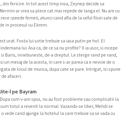
, din fericire. In tot acest timp insa, Zeynep decide sa
Nermin ar vrea sa plece cat mai repede de langa el. Nu are cu
trece rpeede femeii, atunci cand afla de la seful fiicei sale de
ede in procesul cu Ekrem.
st urat. Fosta lui sotie trebuie sa iasa putin pe hol. El
ndemana lui. Asa ca, de ce sa nu profite? Il ia usor, si incepe
 si Baris, innebuneste, de-a dreptul. Le sterge rand pe rand,
i un mesaj de la acesta, in care s-ar parea ca e nevoie de o
legata de locul de munca, dupa cate se pare. Intrigat, isi spune
 de afaceri.
Uite-l pe Bayram
zi. Dupa cum v-am spus, nu au fost probleme sau complicatii la
 acum totul a revenit la normal. Vazandu-se liber, Mehdi se
 o vede cand ajunge la hotelul la care trebuie sa se vada cu