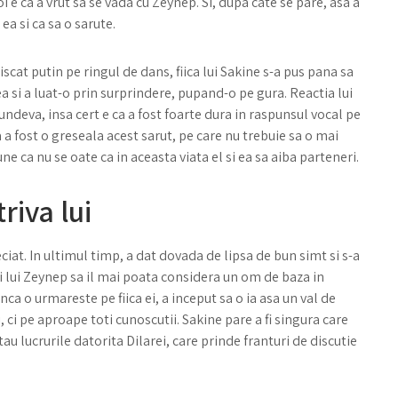
 e ca a vrut sa se vada cu Zeynep. Si, dupa cate se pare, asa a
ea si ca sa o sarute.
cat putin pe ringul de dans, fiica lui Sakine s-a pus pana sa
 ea si a luat-o prin surprindere, pupand-o pe gura. Reactia lui
e undeva, insa cert e ca a fost foarte dura in raspunsul vocal pe
 ca a fost o greseala acest sarut, pe care nu trebuie sa o mai
une ca nu se oate ca in aceasta viata el si ea sa aiba parteneri.
riva lui
eciat. In ultimul timp, a dat dovada de lipsa de bun simt si s-a
i lui Zeynep sa il mai poata considera un om de baza in
nca o urmareste pe fiica ei, a inceput sa o ia asa un val de
, ci pe aproape toti cunoscutii. Sakine pare a fi singura care
au lucrurile datorita Dilarei, care prinde franturi de discutie