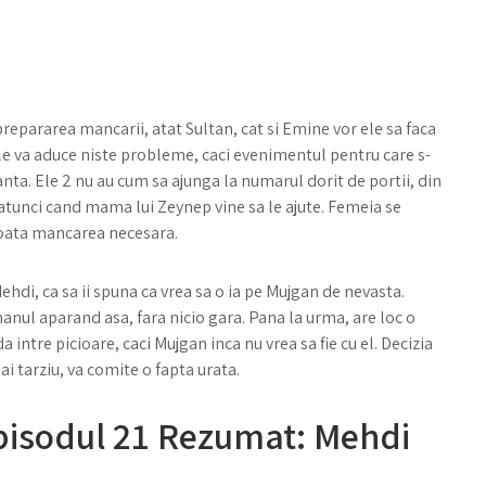
prepararea mancarii, atat Sultan, cat si Emine vor ele sa faca
 le va aduce niste probleme, caci evenimentul pentru care s-
anta. Ele 2 nu au cum sa ajunga la numarul dorit de portii, din
, atunci cand mama lui Zeynep vine sa le ajute. Femeia se
 toata mancarea necesara.
Mehdi, ca sa ii spuna ca vrea sa o ia pe Mujgan de nevasta.
manul aparand asa, fara nicio gara. Pana la urma, are loc o
 intre picioare, caci Mujgan inca nu vrea sa fie cu el. Decizia
ai tarziu, va comite o fapta urata.
Episodul 21 Rezumat: Mehdi