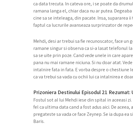
ca data trecuta. In cateva ore, i se poate da drumul
ramana langa el, chiar daca nu ar putea. Degeaba 
cine sa se inteleaga, din pacate. Insa, supararea ii 
faptul ca lucrurile avanseaza surprinzator de rep
Mehdi, desi ar trebui sa fie recunoscator, face un ge
ramane singur si observa ca si-a lasat telefonul la i
sa se uite prin poze. Cand vede unele in care apare
pana nu mai ramane niciuna. Si nu doar atat. Vede s
intalnire fata in fata. E vorba despre o chestiune 
ca va trebui sa vada cu ochii lui ca intalnirea e doar
Prizoniera Destinului Episodul 21 Rezumat: 
Fostul sot al lui Mehdi iese din spital in aceeasi 
fel ca ultima data cand a fost adus aici. De aceea,
pregateste sa vada ce face Zeynep. Se ia dupa ea si
Baris.