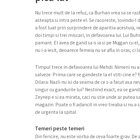
Nu trece mult de la refuz, ca Burhan vrea sa se r
asteapta si intra peste el. Se racoreste, lovindu-l
a fost luat prin surprindere de aparitia acestuia, n
doi timpi si trei miscari, in defavoarea lui. Lui Bu
pamant. El avea de gand sa o ia si pe Mujgan cu el, 
nu i-a iesit, deoarece femeia nu se afla in oras, ci l
Timpul trece in defavoarea lui Mehdi. Nimeni nu are
salveze. Prima care se gandeste la el stiti cine e? 
Dilara. Nazli nu isi da seama de ce s-a facut asa n
singur cu gandurile lui? Nestiind exact, ea se gande
Zeynep e si ea mirata, caci nu stie unde ar putea sa 
magazin. Poate o fi adancit in vreo treaba si nu a s
de urgenta la spital.
Temeri peste temeri
Din fericire, nu este vorba de ceva foarte grav. De 