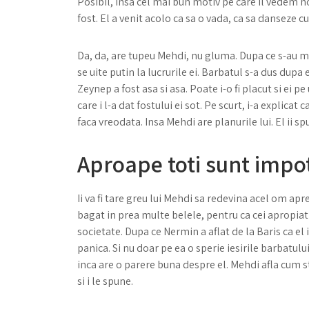
Posibil, insa cel mai bun motiv pe care il vedem noi
fost. El a venit acolo ca sa o vada, ca sa danseze cu 
Da, da, are tupeu Mehdi, nu gluma. Dupa ce s-au mis
se uite putin la lucrurile ei. Barbatul s-a dus dupa
Zeynep a fost asa si asa. Poate i-o fi placut si ei p
care i l-a dat fostului ei sot. Pe scurt, i-a explicat
faca vreodata. Insa Mehdi are planurile lui. El ii sp
Aproape toti sunt impot
Ii va fi tare greu lui Mehdi sa redevina acel om apr
bagat in prea multe belele, pentru ca cei apropiat
societate. Dupa ce Nermin a aflat de la Baris ca el i
panica. Si nu doar pe ea o sperie iesirile barbatului
inca are o parere buna despre el. Mehdi afla cum st
si i le spune.