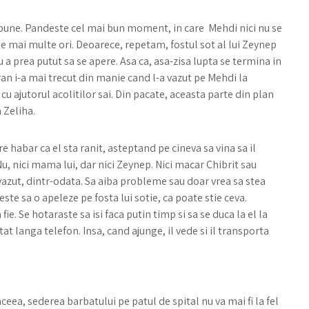
azbune. Pandeste cel mai bun moment, in care Mehdi nici nu se
 de mai multe ori. Deoarece, repetam, fostul sot al lui Zeynep
u a prea putut sa se apere. Asa ca, asa-zisa lupta se termina in
hran i-a mai trecut din manie cand l-a vazut pe Mehdi la
cu ajutorul acolitilor sai. Din pacate, aceasta parte din plan
a Zeliha.
 habar ca el sta ranit, asteptand pe cineva sa vina sa il
Nu, nici mama lui, dar nici Zeynep. Nici macar Chibrit sau
evazut, dintr-odata. Sa aiba probleme sau doar vrea sa stea
ste sa o apeleze pe fosta lui sotie, ca poate stie ceva.
fie. Se hotaraste sa isi faca putin timp si sa se duca la el la
tat langa telefon. Insa, cand ajunge, il vede si il transporta
aceea, sederea barbatului pe patul de spital nu va mai fi la fel