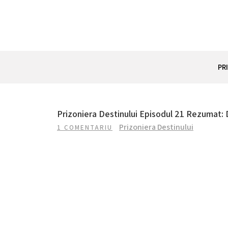
Skip
to
content
REZUMAT SERIAL
Totul despre seriale turcesti si actori din Turcia.
PR
Prizoniera Destinului Episodul 21 Rezumat: D
Prizoniera Destinului
1 COMENTARIU