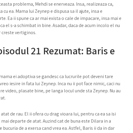
easta problema, Mehdi se enerveaza. Insa, realizeaza ca,
a cu ea. Mama lui Zeynep e dispusa sa il ajute, insa e
te. Ea ii spune ca ar mai exista o cale de impacare, insa mai e
a ca el s-a schimbat in bine. Asadar, daca de acum incolo el nu
 creste vertiginos.
pisodul 21 Rezumat: Baris e
 mama ei adoptiva se gandesc ca lucrurile pot deveni tare
reo iesire in fata lui Zeynep. Inca nu ii pot face nimic, caci nu
ere video, plasate bine, pe langa locul unde sta Zeynep. Nu au
at.
tat de rau. El ii ofera cu drag vioara lui, pentru ca ea sa isi
 mai departe de atat. Auzind cat de buna este Dilara in a
e bucuria de a exersa cand vrea ea. Astfel, Baris ii da in dar