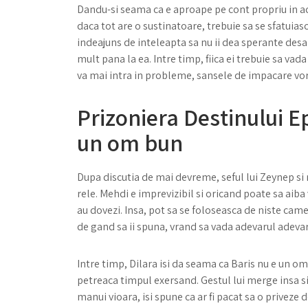
Dandu-si seama ca e aproape pe cont propriu in ac
daca tot are o sustinatoare, trebuie sa se sfatuiasc
indeajuns de inteleapta sa nu ii dea sperante desar
mult pana la ea. Intre timp, fiica ei trebuie sa vad
va mai intra in probleme, sansele de impacare vor
Prizoniera Destinului E
un om bun
Dupa discutia de mai devreme, seful lui Zeynep si
rele. Mehdi e imprevizibil si oricand poate sa aiba v
au dovezi. Insa, pot sa se foloseasca de niste cam
de gand sa ii spuna, vrand sa vada adevarul adevar
Intre timp, Dilara isi da seama ca Baris nu e un om a
petreaca timpul exersand. Gestul lui merge insa si
manui vioara, isi spune ca ar fi pacat sa o priveze d