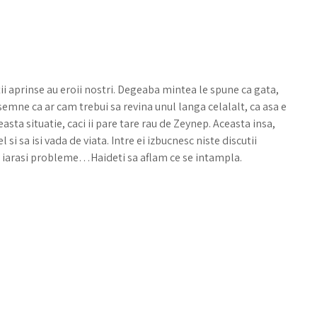
i aprinse au eroii nostri. Degeaba mintea le spune ca gata,
 semne ca ar cam trebui sa revina unul langa celalalt, ca asa e
asta situatie, caci ii pare tare rau de Zeynep. Aceasta insa,
si sa isi vada de viata. Intre ei izbucnesc niste discutii
are iarasi probleme…Haideti sa aflam ce se intampla.