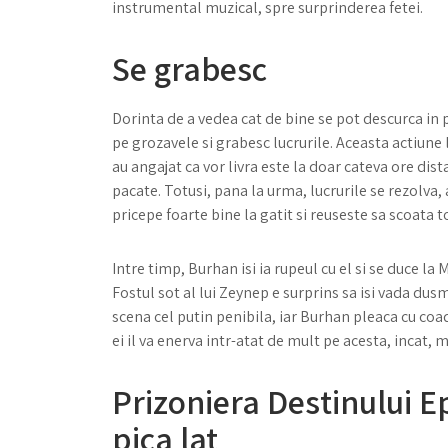
instrumental muzical, spre surprinderea fetei.
Se grabesc
Dorinta de a vedea cat de bine se pot descurca in 
pe grozavele si grabesc lucrurile. Aceasta actiune
au angajat ca vor livra este la doar cateva ore dist
pacate. Totusi, pana la urma, lucrurile se rezolva
pricepe foarte bine la gatit si reuseste sa scoata
Intre timp, Burhan isi ia rupeul cu el si se duce la 
Fostul sot al lui Zeynep e surprins sa isi vada dus
scena cel putin penibila, iar Burhan pleaca cu coada
ei il va enerva intr-atat de mult pe acesta, incat, m
Prizoniera Destinului 
pica lat