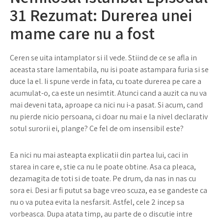
31 Rezumat: Durerea unei
mame care nu a fost
Ceren se uita intamplator si il vede. Stiind de ce se afla in
aceasta stare lamentabila, nu isi poate astampara furia si se
duce la el. Ii spune verde in fata, cu toate durerea pe care a
acumulat-o, ca este un nesimtit. Atunci cand a auzit ca nu va
mai deveni tata, aproape ca nici nu i-a pasat. Si acum, cand
nu pierde nicio persoana, ci doar nu mai e la nivel declarativ
sotul surorii ei, plange? Ce fel de om insensibil este?
Ea nici nu mai asteapta explicatii din partea lui, caci in
starea in care e, stie ca nu le poate obtine. Asa ca pleaca,
dezamagita de toti si de toate. Pe drum, da nas in nas cu
sora ei. Desi ar fi putut sa bage vreo scuza, ea se gandeste ca
nu o va putea evita la nesfarsit. Astfel, cele 2 incep sa
vorbeasca. Dupa atata timp, au parte de o discutie intre