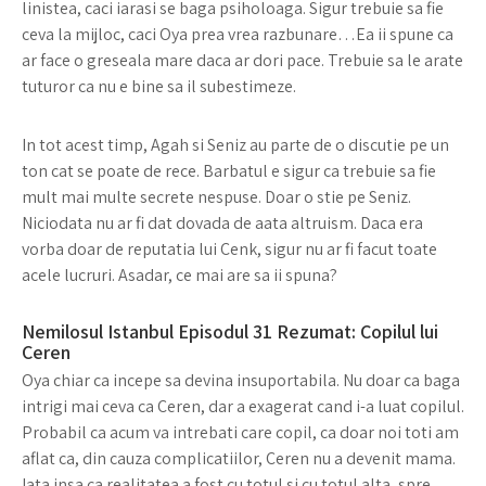
linistea, caci iarasi se baga psiholoaga. Sigur trebuie sa fie
ceva la mijloc, caci Oya prea vrea razbunare…Ea ii spune ca
ar face o greseala mare daca ar dori pace. Trebuie sa le arate
tuturor ca nu e bine sa il subestimeze.
In tot acest timp, Agah si Seniz au parte de o discutie pe un
ton cat se poate de rece. Barbatul e sigur ca trebuie sa fie
mult mai multe secrete nespuse. Doar o stie pe Seniz.
Niciodata nu ar fi dat dovada de aata altruism. Daca era
vorba doar de reputatia lui Cenk, sigur nu ar fi facut toate
acele lucruri. Asadar, ce mai are sa ii spuna?
Nemilosul Istanbul Episodul 31 Rezumat: Copilul lui
Ceren
Oya chiar ca incepe sa devina insuportabila. Nu doar ca baga
intrigi mai ceva ca Ceren, dar a exagerat cand i-a luat copilul.
Probabil ca acum va intrebati care copil, ca doar noi toti am
aflat ca, din cauza complicatiilor, Ceren nu a devenit mama.
Iata insa ca realitatea a fost cu totul si cu totul alta, spre