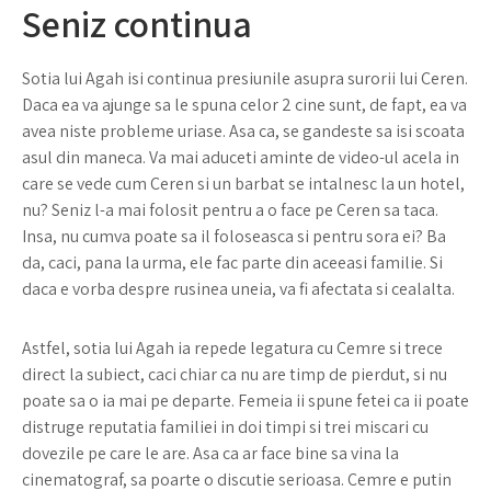
Seniz continua
Sotia lui Agah isi continua presiunile asupra surorii lui Ceren.
Daca ea va ajunge sa le spuna celor 2 cine sunt, de fapt, ea va
avea niste probleme uriase. Asa ca, se gandeste sa isi scoata
asul din maneca. Va mai aduceti aminte de video-ul acela in
care se vede cum Ceren si un barbat se intalnesc la un hotel,
nu? Seniz l-a mai folosit pentru a o face pe Ceren sa taca.
Insa, nu cumva poate sa il foloseasca si pentru sora ei? Ba
da, caci, pana la urma, ele fac parte din aceeasi familie. Si
daca e vorba despre rusinea uneia, va fi afectata si cealalta.
Astfel, sotia lui Agah ia repede legatura cu Cemre si trece
direct la subiect, caci chiar ca nu are timp de pierdut, si nu
poate sa o ia mai pe departe. Femeia ii spune fetei ca ii poate
distruge reputatia familiei in doi timpi si trei miscari cu
dovezile pe care le are. Asa ca ar face bine sa vina la
cinematograf, sa poarte o discutie serioasa. Cemre e putin