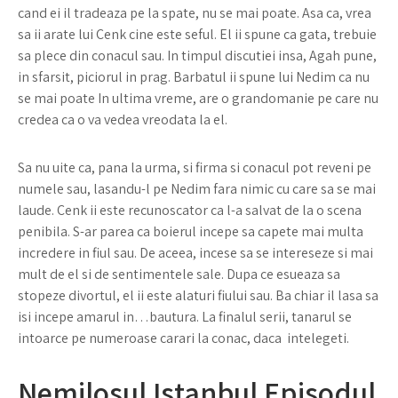
cand ei il tradeaza pe la spate, nu se mai poate. Asa ca, vrea
sa ii arate lui Cenk cine este seful. El ii spune ca gata, trebuie
sa plece din conacul sau. In timpul discutiei insa, Agah pune,
in sfarsit, piciorul in prag. Barbatul ii spune lui Nedim ca nu
se mai poate In ultima vreme, are o grandomanie pe care nu
credea ca o va vedea vreodata la el.
Sa nu uite ca, pana la urma, si firma si conacul pot reveni pe
numele sau, lasandu-l pe Nedim fara nimic cu care sa se mai
laude. Cenk ii este recunoscator ca l-a salvat de la o scena
penibila. S-ar parea ca boierul incepe sa capete mai multa
incredere in fiul sau. De aceea, incese sa se intereseze si mai
mult de el si de sentimentele sale. Dupa ce esueaza sa
stopeze divortul, el ii este alaturi fiului sau. Ba chiar il lasa sa
isi incepe amarul in…bautura. La finalul serii, tanarul se
intoarce pe numeroase carari la conac, daca intelegeti.
Nemilosul Istanbul Episodul