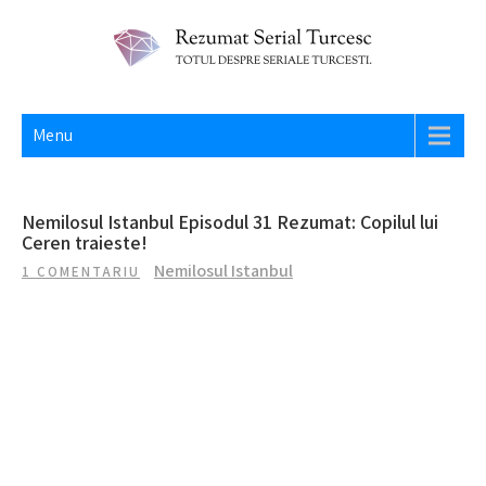
Skip
to
content
REZUMAT SERIAL TURCESC
Totul despre seriale turcesti si actori din Turcia.
Menu
Nemilosul Istanbul Episodul 31 Rezumat: Copilul lui
Ceren traieste!
Nemilosul Istanbul
1 COMENTARIU