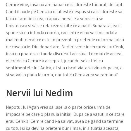
Cemre vine, insa nu are habar ce isi doreste tanarul, de fapt.
Cand il aude pe Cenk ca o iubeste nespus si ca isi doreste sa
faca o familie cu ea, o apuca nervii. Ea venise sa se
linisteasca si sa se relaxeze si uite ce a patit. Suparata, ea ii
spune sa nu intinda coarda, caci intre ei nu va fi niciodata
mai mult decat ce este in prezent: o prietenie cu forma falsa
de casatorie. Din departare, Nedim vede incercarea lui Cenk,
insa nu poate sa si auda discursul acesuia. Tocmai de aceea,
el crede ca Cemre a acceptat, jucandu-se astfel cu
sentimentele lui. Adica, el si-a riscat viata sa vina dupa ea, a
si salvat-o pana la urma, dar tot cu Cenk vrea sa ramana?
Nervii lui Nedim
Nepotul lui Agah vrea sa lase la o parte orice urma de
impacare pe care o planuia initial. Dupa ce a vazut in ce stare
erau Cenk si Cemre cand i-a salvat, avea de gand sa termine
cu totul si sa devina prieteni buni. Insa, in situatia aceasta,