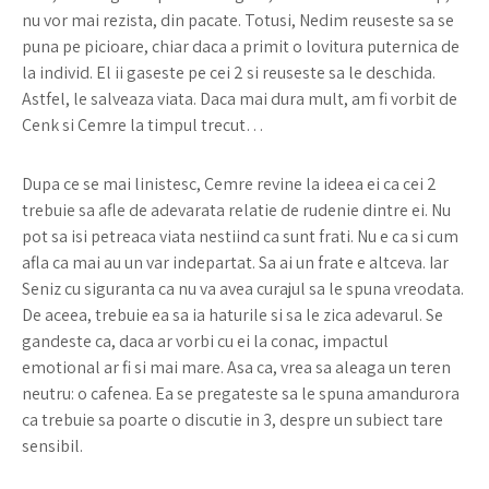
nu vor mai rezista, din pacate. Totusi, Nedim reuseste sa se
puna pe picioare, chiar daca a primit o lovitura puternica de
la individ. El ii gaseste pe cei 2 si reuseste sa le deschida.
Astfel, le salveaza viata. Daca mai dura mult, am fi vorbit de
Cenk si Cemre la timpul trecut…
Dupa ce se mai linistesc, Cemre revine la ideea ei ca cei 2
trebuie sa afle de adevarata relatie de rudenie dintre ei. Nu
pot sa isi petreaca viata nestiind ca sunt frati. Nu e ca si cum
afla ca mai au un var indepartat. Sa ai un frate e altceva. Iar
Seniz cu siguranta ca nu va avea curajul sa le spuna vreodata.
De aceea, trebuie ea sa ia haturile si sa le zica adevarul. Se
gandeste ca, daca ar vorbi cu ei la conac, impactul
emotional ar fi si mai mare. Asa ca, vrea sa aleaga un teren
neutru: o cafenea. Ea se pregateste sa le spuna amandurora
ca trebuie sa poarte o discutie in 3, despre un subiect tare
sensibil.