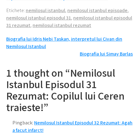
Se schimba tot!
Incep problemele!
Etichete:
nemilosul istanbul
,
nemilosul istanbul episoade
,
nemilosul istanbul episodul 31
,
nemilosul istanbul episodul
31 rezumat
,
nemilosul istanbul rezumat
Navigare
Biografia lui Idris Nebi Taskan, interpretul lui Civan din
Nemilosul Istanbul
în
Biografia lui Simay Barlas
articole
1 thought on “Nemilosul
Istanbul Episodul 31
Rezumat: Copilul lui Ceren
traieste!”
Pingback:
Nemilosul Istanbul Episodul 32 Rezumat: Agah
a facut infarct!