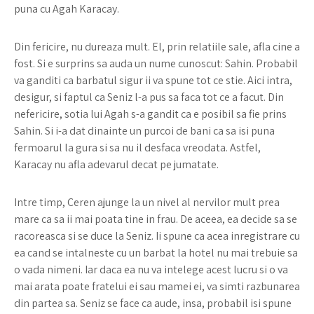
puna cu Agah Karacay.
Din fericire, nu dureaza mult. El, prin relatiile sale, afla cine a
fost. Si e surprins sa auda un nume cunoscut: Sahin. Probabil
va ganditi ca barbatul sigur ii va spune tot ce stie. Aici intra,
desigur, si faptul ca Seniz l-a pus sa faca tot ce a facut. Din
nefericire, sotia lui Agah s-a gandit ca e posibil sa fie prins
Sahin. Si i-a dat dinainte un purcoi de bani ca sa isi puna
fermoarul la gura si sa nu il desfaca vreodata. Astfel,
Karacay nu afla adevarul decat pe jumatate.
Intre timp, Ceren ajunge la un nivel al nervilor mult prea
mare ca sa ii mai poata tine in frau. De aceea, ea decide sa se
racoreasca si se duce la Seniz. Ii spune ca acea inregistrare cu
ea cand se intalneste cu un barbat la hotel nu mai trebuie sa
o vada nimeni. Iar daca ea nu va intelege acest lucru si o va
mai arata poate fratelui ei sau mamei ei, va simti razbunarea
din partea sa. Seniz se face ca aude, insa, probabil isi spune