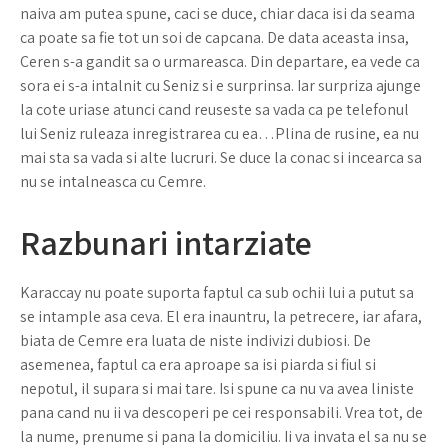
naiva am putea spune, caci se duce, chiar daca isi da seama
ca poate sa fie tot un soi de capcana. De data aceasta insa,
Ceren s-a gandit sa o urmareasca. Din departare, ea vede ca
sora ei s-a intalnit cu Seniz si e surprinsa. Iar surpriza ajunge
la cote uriase atunci cand reuseste sa vada ca pe telefonul
lui Seniz ruleaza inregistrarea cu ea…Plina de rusine, ea nu
mai sta sa vada si alte lucruri. Se duce la conac si incearca sa
nu se intalneasca cu Cemre.
Razbunari intarziate
Karaccay nu poate suporta faptul ca sub ochii lui a putut sa
se intample asa ceva. El era inauntru, la petrecere, iar afara,
biata de Cemre era luata de niste indivizi dubiosi. De
asemenea, faptul ca era aproape sa isi piarda si fiul si
nepotul, il supara si mai tare. Isi spune ca nu va avea liniste
pana cand nu ii va descoperi pe cei responsabili. Vrea tot, de
la nume, prenume si pana la domiciliu. Ii va invata el sa nu se