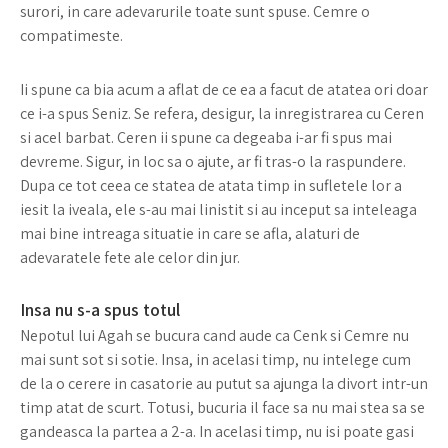
surori, in care adevarurile toate sunt spuse. Cemre o
compatimeste.
Ii spune ca bia acum a aflat de ce ea a facut de atatea ori doar
ce i-a spus Seniz. Se refera, desigur, la inregistrarea cu Ceren
si acel barbat. Ceren ii spune ca degeaba i-ar fi spus mai
devreme. Sigur, in loc sa o ajute, ar fi tras-o la raspundere.
Dupa ce tot ceea ce statea de atata timp in sufletele lor a
iesit la iveala, ele s-au mai linistit si au inceput sa inteleaga
mai bine intreaga situatie in care se afla, alaturi de
adevaratele fete ale celor din jur.
Insa nu s-a spus totul
Nepotul lui Agah se bucura cand aude ca Cenk si Cemre nu
mai sunt sot si sotie. Insa, in acelasi timp, nu intelege cum
de la o cerere in casatorie au putut sa ajunga la divort intr-un
timp atat de scurt. Totusi, bucuria il face sa nu mai stea sa se
gandeasca la partea a 2-a. In acelasi timp, nu isi poate gasi