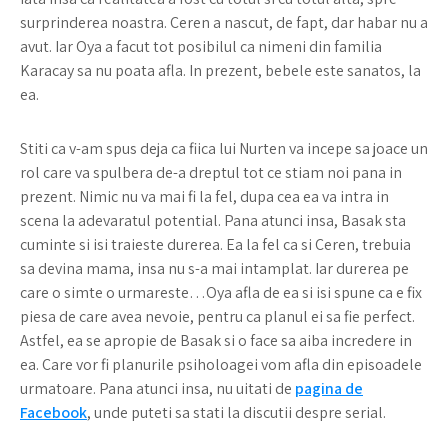
surprinderea noastra. Ceren a nascut, de fapt, dar habar nu a
avut. Iar Oya a facut tot posibilul ca nimeni din familia
Karacay sa nu poata afla. In prezent, bebele este sanatos, la
ea.
Stiti ca v-am spus deja ca fiica lui Nurten va incepe sa joace un
rol care va spulbera de-a dreptul tot ce stiam noi pana in
prezent. Nimic nu va mai fi la fel, dupa cea ea va intra in
scena la adevaratul potential. Pana atunci insa, Basak sta
cuminte si isi traieste durerea. Ea la fel ca si Ceren, trebuia
sa devina mama, insa nu s-a mai intamplat. Iar durerea pe
care o simte o urmareste…Oya afla de ea si isi spune ca e fix
piesa de care avea nevoie, pentru ca planul ei sa fie perfect.
Astfel, ea se apropie de Basak si o face sa aiba incredere in
ea. Care vor fi planurile psiholoagei vom afla din episoadele
urmatoare. Pana atunci insa, nu uitati de
pagina de
Facebook
, unde puteti sa stati la discutii despre serial.