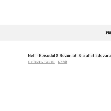
Skip
to
content
REZUMAT SERIAL
Totul despre seriale turcesti si actori din Turcia.
PR
Nehir Episodul 8 Rezumat: S-a aflat adevaru
Nehir
1 COMENTARIU