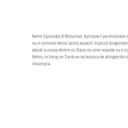
Nehir Episodul 8 Rezumat: Apropieri periculoase apa
nu ii convine deloc acest aspect. In jocul dragostei
decat a unuia dintre ei. Daca nu vine repede cu o 
Nehir, in timp ce Tarik se va bucura de atingerile s
intampla.