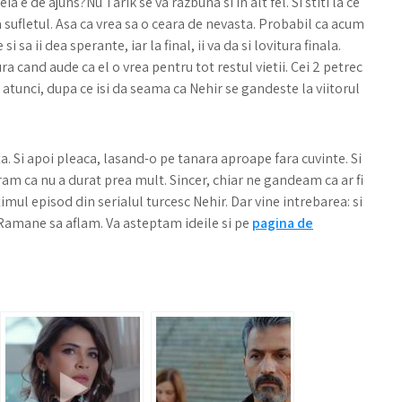
ia e de ajuns?Nu Tarik se va razbuna si in alt fel. Si stiti la ce
 sufletul. Asa ca vrea sa o ceara de nevasta. Probabil ca acum
i sa ii dea sperante, iar la final, ii va da si lovitura finala.
a cand aude ca el o vrea pentru tot restul vietii. Cei 2 petrec
r atunci, dupa ce isi da seama ca Nehir se gandeste la viitorul
ta. Si apoi pleaca, lasand-o pe tanara aproape fara cuvinte. Si
uram ca nu a durat prea mult. Sincer, chiar ne gandeam ca ar fi
imul episod din serialul turcesc Nehir. Dar vine intrebarea: si
 Ramane sa aflam. Va asteptam ideile si pe
pagina de