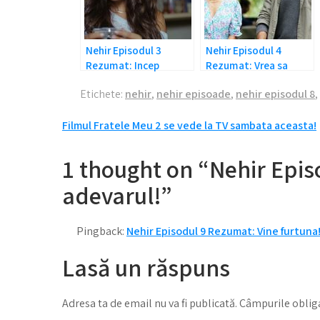
Nehir Episodul 3
Nehir Episodul 4
Rezumat: Incep
Rezumat: Vrea sa
banuielile!
plece!
Etichete:
nehir
,
nehir episoade
,
nehir episodul 8
,
Navigare
Filmul Fratele Meu 2 se vede la TV sambata aceasta!
în
1 thought on “Nehir Epis
articole
adevarul!”
Pingback:
Nehir Episodul 9 Rezumat: Vine furtuna
Lasă un răspuns
Adresa ta de email nu va fi publicată.
Câmpurile obliga