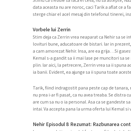
Stiind ca trebuie sa faca el ceva, nu sa astepte, Na
data aceasta nu are noroc, caci Tarik a aflat ce a fa
sterge chiar el acel mesaj din telefonul tinerei, in
Vorbele lui Zerrin
Stim deja ca Zerrin vrea neaparat ca Nehir sa se in
lovituri bune, aducatoare de bistari. Iar in prezent
a cam amorezat Nehir. Insa, are ea grija…Si gases
Kemal s-a gandit sa ii mai lase pe muncitori sa se
plin. Iar aici, la petrecere, Zerrin vrea sa ii spuna
ia banii. Evident, ea ajunge sa ii spuna toate acest
Tarik, fiind indragostit pana peste cap de tanara, 
nu prea i-ar fi pasat, ca nu avea treaba. Se distra
are cum sa nu o ia personal. Asa ca se gandeste sa i-
intai. Va accepta pana la urma oferta lui Kemal si va
Nehir Episodul 8 Rezumat: Razbunarea cont