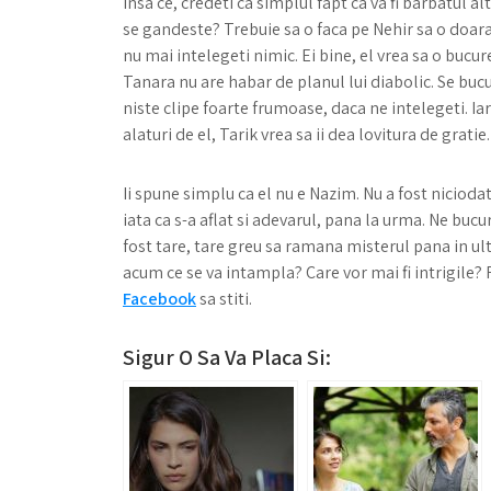
Insa ce, credeti ca simplul fapt ca va fi barbatul alte
se gandeste? Trebuie sa o faca pe Nehir sa o doara
nu mai intelegeti nimic. Ei bine, el vrea sa o bucure s
Tanara nu are habar de planul lui diabolic. Se bucur
niste clipe foarte frumoase, daca ne intelegeti. Ia
alaturi de el, Tarik vrea sa ii dea lovitura de gratie.
Ii spune simplu ca el nu e Nazim. Nu a fost nicioda
iata ca s-a aflat si adevarul, pana la urma. Ne buc
fost tare, tare greu sa ramana misterul pana in ult
acum ce se va intampla? Care vor mai fi intrigile?
Facebook
sa stiti.
Sigur O Sa Va Placa Si: