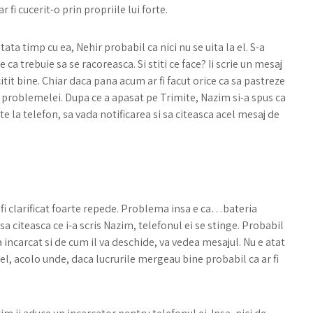
r fi cucerit-o prin propriile lui forte.
ata timp cu ea, Nehir probabil ca nici nu se uita la el. S-a
 ca trebuie sa se racoreasca. Si stiti ce face? Ii scrie un mesaj
 citit bine. Chiar daca pana acum ar fi facut orice ca sa pastreze
le problemelei. Dupa ce a apasat pe Trimite, Nazim si-a spus ca
ite la telefon, sa vada notificarea si sa citeasca acel mesaj de
-ar fi clarificat foarte repede. Problema insa e ca…bateria
sa citeasca ce i-a scris Nazim, telefonul ei se stinge. Probabil
a incarcat si de cum il va deschide, va vedea mesajul. Nu e atat
otel, acolo unde, daca lucrurile mergeau bine probabil ca ar fi