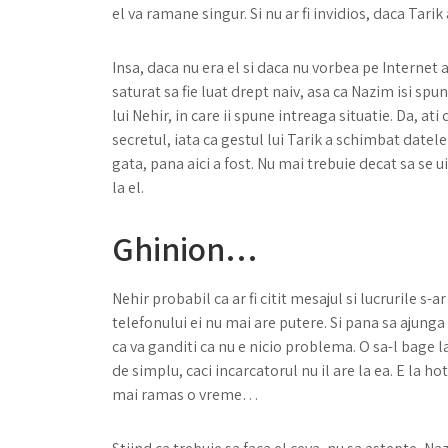
el va ramane singur. Si nu ar fi invidios, daca Tarik a
Insa, daca nu era el si daca nu vorbea pe Internet at
saturat sa fie luat drept naiv, asa ca Nazim isi spune
lui Nehir, in care ii spune intreaga situatie. Da, ati
secretul, iata ca gestul lui Tarik a schimbat date
gata, pana aici a fost. Nu mai trebuie decat sa se u
la el.
Ghinion…
Nehir probabil ca ar fi citit mesajul si lucrurile s
telefonului ei nu mai are putere. Si pana sa ajunga 
ca va ganditi ca nu e nicio problema. O sa-l bage l
de simplu, caci incarcatorul nu il are la ea. E la h
mai ramas o vreme…