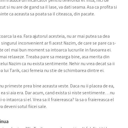
zim ii aduce un incarcator pentru telefonul ei. Insa, nici de
cut si nu are de gand sa il lase, va dati seama. Asa ca profita si
ainte ca aceasta sa poata sa il citeasca, din pacate.
toarca la ea. Fara ajutorul acesteia, nu ar mai putea sa dea
, singurul inconvenient ar fi acest Nazim, de care se pare ca s-
te cel mai bun moment sa intoarca lucrurile in favoarea ei.
 mai relaxeze. Treaba pare sa mearga bine, asa merita din
 acelui Nazim ca nu exista sentimente. Nehir nu vrea decat sa ii
ea lui Tarik, caci femeia nu stie de schimbarea dintre ei.
nu primeste prea bine aceasta veste. Daca nu ii placea de ea,
 cu ea si aia era. Dar acum, cand exista si niste sentimente…nu
o intaorca si el. Vrea sa il fraiereasca? Ia sa o fraiereasca el
 deveni sotul fiicei sale.
inua