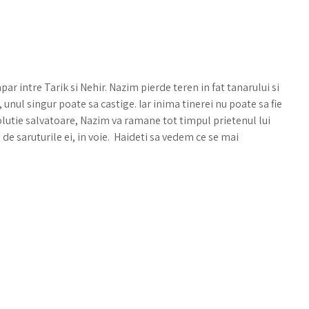
r intre Tarik si Nehir. Nazim pierde teren in fat tanarului si
, unul singur poate sa castige. Iar inima tinerei nu poate sa fie
solutie salvatoare, Nazim va ramane tot timpul prietenul lui
i de saruturile ei, in voie. Haideti sa vedem ce se mai