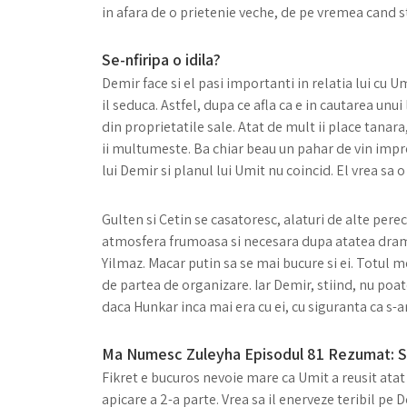
in afara de o prietenie veche, de pe vremea cand 
Se-nfiripa o idila?
Demir face si el pasi importanti in relatia lui cu 
il seduca. Astfel, dupa ce afla ca e in cautarea unui
din proprietatile sale. Atat de mult ii place tanara,
ii multumeste. Ba chiar beau un pahar de vin imp
lui Demir si planul lui Umit nu coincid. El vrea sa 
Gulten si Cetin se casatoresc, alaturi de alte perech
atmosfera frumoasa si necesara dupa atatea drame
Yilmaz. Macar putin sa se mai bucure si ei. Totul 
de partea de organizare. Iar Demir, stiind, nu poat
daca Hunkar inca mai era cu ei, cu siguranta ca s-ar 
Ma Numesc Zuleyha Episodul 81 Rezumat: Scr
Fikret e bucuros nevoie mare ca Umit a reusit atat d
apicare a 2-a parte. Vrea sa il enerveze teribil pe 