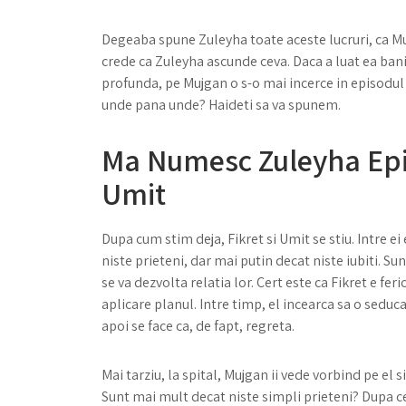
Degeaba spune Zuleyha toate aceste lucruri, ca Mujg
crede ca Zuleyha ascunde ceva. Daca a luat ea bani
profunda, pe Mujgan o s-o mai incerce in episodul
unde pana unde? Haideti sa va spunem.
Ma Numesc Zuleyha Epis
Umit
Dupa cum stim deja, Fikret si Umit se stiu. Intre e
niste prieteni, dar mai putin decat niste iubiti. 
se va dezvolta relatia lor. Cert este ca Fikret e fer
aplicare planul. Intre timp, el incearca sa o seduca
apoi se face ca, de fapt, regreta.
Mai tarziu, la spital, Mujgan ii vede vorbind pe el s
Sunt mai mult decat niste simpli prieteni? Dupa ce i