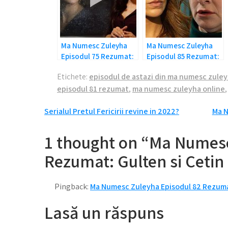
Ma Numesc Zuleyha
Ma Numesc Zuleyha
Episodul 75 Rezumat:
Episodul 85 Rezumat:
Ghinionul
A murit Behice!
Etichete:
episodul de astazi din ma numesc zule
episodul 81 rezumat
,
ma numesc zuleyha online
Navigare
Serialul Pretul Fericirii revine in 2022?
Ma N
în
1 thought on “Ma Numesc
articole
Rezumat: Gulten si Cetin 
Pingback:
Ma Numesc Zuleyha Episodul 82 Rezumat
Lasă un răspuns