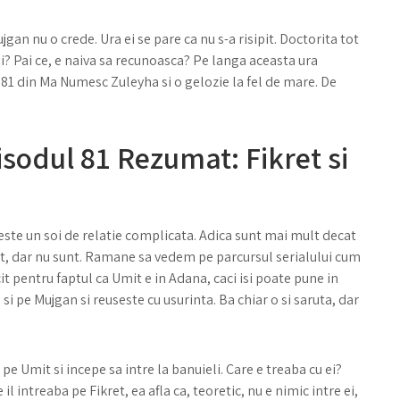
an nu o crede. Ura ei se pare ca nu s-a risipit. Doctorita tot
i? Pai ce, e naiva sa recunoasca? Pe langa aceasta ura
 81 din Ma Numesc Zuleyha si o gelozie la fel de mare. De
odul 81 Rezumat: Fikret si
i este un soi de relatie complicata. Adica sunt mai mult decat
Sunt, dar nu sunt. Ramane sa vedem pe parcursul serialului cum
icit pentru faptul ca Umit e in Adana, caci isi poate pune in
 si pe Mujgan si reuseste cu usurinta. Ba chiar o si saruta, dar
i pe Umit si incepe sa intre la banuieli. Care e treaba cu ei?
l intreaba pe Fikret, ea afla ca, teoretic, nu e nimic intre ei,