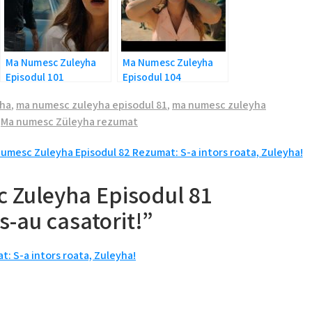
Ma Numesc Zuleyha
Ma Numesc Zuleyha
Episodul 101
Episodul 104
Rezumat: A murit!
Rezumat: A disparut
yha
,
ma numesc zuleyha episodul 81
,
ma numesc zuleyha
Demir!
,
Ma numesc Züleyha rezumat
umesc Zuleyha Episodul 82 Rezumat: S-a intors roata, Zuleyha!
 Zuleyha Episodul 81
s-au casatorit!”
: S-a intors roata, Zuleyha!