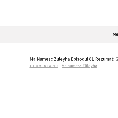
Skip
to
content
REZUMAT SERIAL
Totul despre seriale turcesti si actori din Turcia.
PR
Ma Numesc Zuleyha Episodul 81 Rezumat: Gul
Ma numesc Züleyha
1 COMENTARIU