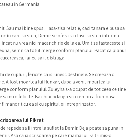
stateau in Germania.
Umit. Sau mai bine spus…asa-zisa relatie, caci tanara e pusa sa
 loc in care sa stea, Demir se ofera s-o lase sa stea intr-una
 incat nu vrea nici macar chirie de la ea. Umit se fastaceste si
reuna, semn ca totul merge conform planului. Pacat ca planul
o cucereasca, iar ea sa il distruga….
i de cupluri, fericite ca isi unesc destinele. Se creeaza o
. A fost moartea lui Hunkar, dupa a venit moartea lui
merge conform planului. Zuleyha s-a ocupat de tot ceea ce tine
e sa nu o felicite. Ba chiar adauga si o remarca frumoasa:
fi mandrit cu ea si cu spiritul ei intreprinzator.
isoarea lui Fikret
e repede sa ii intre la suflet la Demir. Deja poate sa puna in
Demir. Asa ca ia scrisoarea pe care mama lui i-a trimis-o