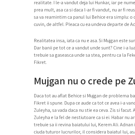
realitate. I le-a vandut deja lui Hunkar, iar pe nu
prea mult, asa ca si daca l-ar fi vandut, nu ar fi re
sa va reamintim ca panul lui Behice era simplu: o c
cuvin, de altfel. Pleaca cu ea undeva departe de Ad
Realitatea insa, iata ca nu e asa. Si Mujgan este s
Dar banii pe tot ce a vandut unde sunt? Cine i-a lu
trebuie sa gaseasca unde sa stea, pentru ca la Fek
Fikret.
Mujgan nu o crede pe Z
Daca tot au aflat Behice si Mujgan de problema banil
Fikret ii spune. Dupa ce aude ca tot ce avea i-a van
Zuleyha, sa vada daca nu stie ea ceva. Zis si facut. A
Zuleyha e la fel de nestiutoare ca si ei. Habar nu are 
trebuie sa ii revina baiatului lui, Kerem Ali. Adnan
ciuda tuturor lucrurilor, il considera baiatul lui, asa 