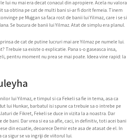
mele lui nu mai era decat conacul din apropiere. Acela nu valora
usit sa obtina pe cat de multi bani si-ar fi dorit femeia. Tinem
onvinge pe Mujgan sa faca rost de banii lui Yilmaz, care i se si
ana. Se bucura de banii lui Yilmaz. Atat de simplu era planul.
urprinsa de cat de putine lucruri mai are Yilmaz pe numele lui.
at? Trebuie sa existe o explicatie. Pana s-o gaseasca insa,
eli, pentru moment nu prea se mai poate. Ideea vine rapid: la
uleyha
or lui Yilmaz, e timpul si ca Fekeli sa fie in tema, asa ca
dut lui Hunkar, barbatul isi spune ca trebuie sa o intrebe pe
laturi de Fikret, Fekeli se duce in vizita la a noastra. Dar
de bani. Dar vrea si ea sa afle, caci, in definitiv, toti acei bani
 iese din ecuatie, deoarece Demir este asa de atasat de el. In
ca sigur se va ingriji de viitorul lui.