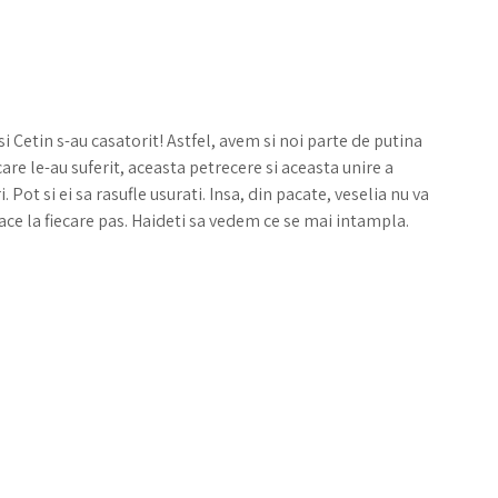
Cetin s-au casatorit! Astfel, avem si noi parte de putina
care le-au suferit, aceasta petrecere si aceasta unire a
. Pot si ei sa rasufle usurati. Insa, din pacate, veselia nu va
tace la fiecare pas. Haideti sa vedem ce se mai intampla.