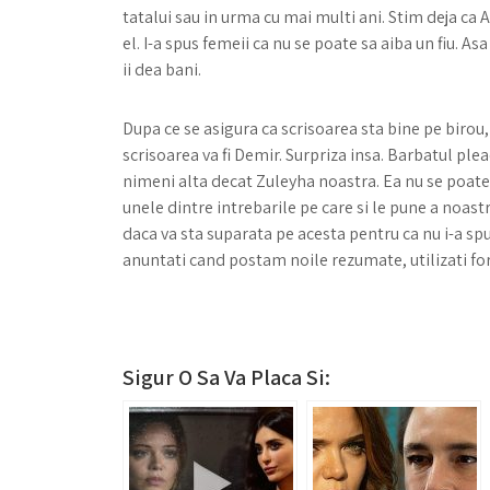
tatalui sau in urma cu mai multi ani. Stim deja ca
el. I-a spus femeii ca nu se poate sa aiba un fiu. As
ii dea bani.
Dupa ce se asigura ca scrisoarea sta bine pe birou, F
scrisoarea va fi Demir. Surpriza insa. Barbatul ple
nimeni alta decat Zuleyha noastra. Ea nu se poate 
unele dintre intrebarile pe care si le pune a noas
daca va sta suparata pe acesta pentru ca nu i-a spu
anuntati cand postam noile rezumate, utilizati for
Sigur O Sa Va Placa Si: