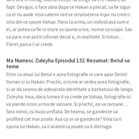
fapt. Desigur, o face abia dupa ce Hakan a plecat, sa fie sigur
ca el nu aude. Insa satenii ced se stransesera in jur nu cred o
iota din ce spune Vahap. Pana la urma, un individ asa cum e
el, ar putea sa fie in stare sa spuna orice, numai sa scape. Sau
sa para mai putin sifonat decat e, in realitate. Si totusi…
Fikret parca l-ar crede.
Ma Numesc Zuleyha Episodul 132 Rezumat: Betul se
teme
Stim ca atuul lui Betul e acea fotografie in care apar Demir
Yaman si cu Hakan. Practic, oricine ar vedea acea fotografie,
si-ar da seama de adevarata identitate a barbatului de langa
Zuleyha. Insa, daca lumea il va crede pe Vahap, fotografia isi
va pierde orice urma de valoare. Si practic, ea va ramane…
fara nimic, cu buza umflata. De teama, se gandeste sa
profited cat mai poate. Asa ca ce se gandeste? Vrea sa ii
spuna lui Hakan, sa ii arated ca poate sa il distruga.