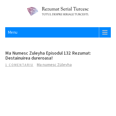
Skip
to
content
REZUMAT SERIAL TURCESC
Totul despre seriale turcesti si actori din Turcia.
Menu
Ma Numesc Zuleyha Episodul 132 Rezumat:
Destainuirea dureroasa!
Ma numesc Züleyha
1 COMENTARIU