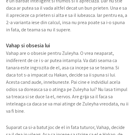
e un barbat inteligent si frumos si il apreciaza. Dar nu stie
daca ar putea sa il vada altfel decat un bun prieten. Una e sa
il aprecieze ca prieten si alta e sa il iubeasca. Iar pentru ea, a
2-a varianta iese din calcul, insa nu prea poate sa i-o spuna
in fata, de teama sa nu il supere.
Vahap si obsesia lui
Vahap are o obsesie pentru Zuleyha. O vrea neaparat,
indiferent de ce i s-ar putea intampla. Va dati seama ca
tanara este ingrozita de el, asa ca incepe sa se teama. Si
daca tot s-a impacat cu Hakan, decide sa ii spuna si lui.
Acesta cand aude, innebuneste. Pai cine e indvidiul acela
odios sa doreasca sa o atinga pe Zuleyha lui? Nu lasa timpul
sa treaca si se duce la el, nervos. Are grija sa il faca sa
inteleaga ca daca se va mai atinge de Zuleyha vreodata, nu ii
va fi bine.
Suparat ca si-a batut joc de el in fata tuturor, Vahap, decide
sa il dea in vileag. Asa ca incepe sa strige ca el e Hakan, de