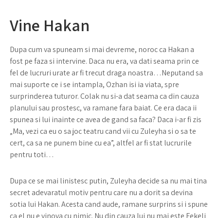
Vine Hakan
Dupa cum va spuneam si mai devreme, noroc ca Hakan a
fost pe faza si intervine. Daca nu era, va dati seama prin ce
fel de lucruri urate ar fi trecut draga noastra…Neputand sa
mai suporte ce i se intampla, Ozhan isi ia viata, spre
surprinderea tuturor. Colak nu si-a dat seama ca din cauza
planului sau prostesc, va ramane fara baiat. Ce era daca ii
spunea si lui inainte ce avea de gand sa faca? Daca i-ar fi zis
„Ma, vezi ca eu o sa joc teatru cand vii cu Zuleyha si o sa te
cert, ca sa ne punem bine cu ea”, altfel ar fi stat lucrurile
pentru toti…
Dupa ce se mai linistesc putin, Zuleyha decide sa nu mai tina
secret adevaratul motiv pentru care nu a dorit sa devina
sotia lui Hakan. Acesta cand aude, ramane surprins si i spune
ca el nu e vinova cu nimic. Nu din cauza lui nu mai este Fekeli