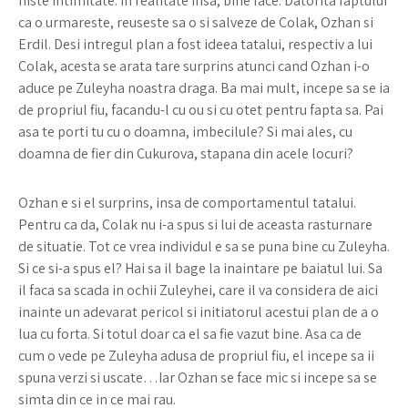
niste intimitate. In realitate insa, bine face. Datorita faptului
ca o urmareste, reuseste sa o si salveze de Colak, Ozhan si
Erdil. Desi intregul plan a fost ideea tatalui, respectiv a lui
Colak, acesta se arata tare surprins atunci cand Ozhan i-o
aduce pe Zuleyha noastra draga. Ba mai mult, incepe sa se ia
de propriul fiu, facandu-l cu ou si cu otet pentru fapta sa. Pai
asa te porti tu cu o doamna, imbecilule? Si mai ales, cu
doamna de fier din Cukurova, stapana din acele locuri?
Ozhan e si el surprins, insa de comportamentul tatalui.
Pentru ca da, Colak nu i-a spus si lui de aceasta rasturnare
de situatie. Tot ce vrea individul e sa se puna bine cu Zuleyha.
Si ce si-a spus el? Hai sa il bage la inaintare pe baiatul lui. Sa
il faca sa scada in ochii Zuleyhei, care il va considera de aici
inainte un adevarat pericol si initiatorul acestui plan de a o
lua cu forta. Si totul doar ca el sa fie vazut bine. Asa ca de
cum o vede pe Zuleyha adusa de propriul fiu, el incepe sa ii
spuna verzi si uscate…Iar Ozhan se face mic si incepe sa se
simta din ce in ce mai rau.