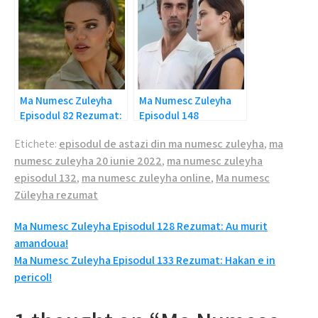
Ma Numesc Zuleyha
Ma Numesc Zuleyha
Episodul 82 Rezumat:
Episodul 148
S-a intors roata,
Rezumat: I-a prins!
Etichete:
episodul de astazi din ma numesc zuleyha
,
ma
Zuleyha!
numesc zuleyha 20 iunie 2022
,
ma numesc zuleyha
episodul 132
,
ma numesc zuleyha online
,
Ma numesc
Züleyha rezumat
Navigare
Ma Numesc Zuleyha Episodul 128 Rezumat: Au murit
amandoua!
în
Ma Numesc Zuleyha Episodul 133 Rezumat: Hakan e in
articole
pericol!