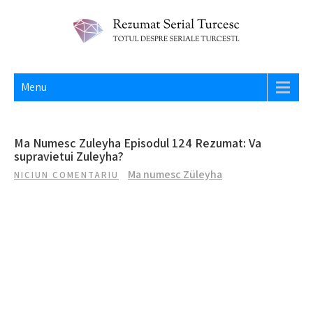
Skip
to
content
REZUMAT SERIAL TURCESC
Totul despre seriale turcesti si actori din Turcia.
Menu
Ma Numesc Zuleyha Episodul 124 Rezumat: Va
supravietui Zuleyha?
Ma numesc Züleyha
NICIUN COMENTARIU