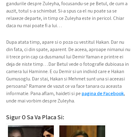
gandurile despre Zuleyha, focusandu-se pe Betul, de cum a
auzit, totul s-a schimbat. Si-a spus ca el nu poate sa se
relaxeze departe, in timp ce Zuleyha este in pericol. Chiar
daca nu mai poate fi a lui…
Dupa atata timp, apare si o poza cu vestitul Hakan. Dar nu
din fata, ci din spate, aparent. De aceea, aproape nimanui nu
ii trece prin cap ca dusmanul lui Demir Yaman e printre ei
deja de niste timp…Dar Betul vede o fotografie dubioasa in
camera lui Haminne. E cu Demir si un individ care e Hakan
Gumusoglu. Dar stai, Hakan si Mehmet sunt una si aceeasi
persoana? Ramane de vazut ce va face tanara cu aceasta
informatie. Pana aflam, haideti si pe
pagina de Facebook
,
unde mai vorbim despre Zuleyha.
Sigur O Sa Va Placa Si: