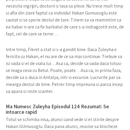
necesita ingrijiri, doctorii o lasa sa plece. Nu trece mult timp
si afla din ziare faptul ca individul Hakan Gumusoglu este
cautat si se sperie destul de tare. Tinem sa va reamintim ca
ea habar n-are ca fix barbatul de care s-a indragostit este, de
fapt, cel de care se teme…
Intre timp, Fikret a stat si s-a gandit bine. Daca Zuleyha e
fericita cu Hakan, el nu are de ce sa mai continue. Trebuie sa
isi vada si el de viata lui…Asa ca, decide sa vada daca totusi
se leaga ceva cu Betul. Poate, poate…Asa ca, in prima faza,
decide sa o duca in Antalya, intr-o excursie. Lucrurile par sa
mearga destul de bine. Petrec timp impreuna si parca incep
sa apara si niste scantei.
Ma Numesc Zuleyha Episodul 124 Rezumat: Se
intoarce rapid
Totul se schimba insa, atunci cand vede si el stirile despre
Hakan GUmusoglu. Daca pana atunci, reusise sa blocheze