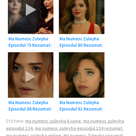
Ma Numesc Zuleyha
Ma Numesc Zuleyha
Episodul 75 Rezumat:
Episodul 80 Rezumat:
Ghinionul
Sa vezi si sa nu crezi!
Ma Numesc Zuleyha
Ma Numesc Zuleyha
Episodul 88 Rezumat:
Episodul 91 Rezumat:
Trebuie sa minta!
Umit spune adevarul
Etichete:
ma numesc zuleyha 6 iunie
,
ma numesc zuleyha
trist!
episodul 124
,
ma numesc zuleyha episodul 124 rezumat
,
ma numesc zuleyha online
,
Ma numesc Züleyha rezumat