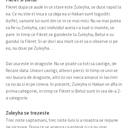
Fikret dupa ce aude in ce stare este Zuleyha, se duce rapid la
ea. Ce nu stie el insa e ca deja ea si Hakan sunt logoditi.
Astfel, sansele lui sunt din ce in ce mai mici. Nu va mai putea
sa fie cu Zuleyha, caci individul acela i-a luat-o inainte, se
pare. In timp ce Fikret se gandeste la Zuleyha, Betul e cu
gandul la Fikret. Si-ar dori asa mult ca el sa o observe si pe
ea, nu doar pe Zuleyha…
Dar asa este in dragoste. Nu se poate ca toti sa castige, de
fiecare data. Uneori castigi, alteori pierzi. In timp ce unii se
vor bucura de dragoste, altii isi vor ineca amarul in lacrimi
ca nu au si ei pe cineva. In prezent, Zuleyha si Hakan se afla in
prima categorie, in timp ce Fikret si Betul sunt in cea de-a 2-
a categorie.
Zuleyha se trezeste
Trec niste saptamani, trec niste luni si a noastra se repune
pe picioare. Dupa ce se asigura ca esteok si ca nu mai