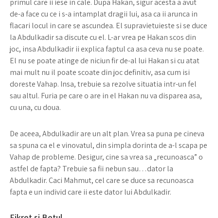
primul care ii iese in cale. Dupa Hakan, sigur acesta a avut
de-a face cu ce i s-a intamplat dragii lui, asa ca ii arunca in
flacari locul in care se ascundea. El supravietuieste si se duce
la Abdulkadir sa discute cu el. L-ar vrea pe Hakan scos din
joc, insa Abdulkadir ii explica faptul ca asa ceva nu se poate.
El nu se poate atinge de niciun fir de-al lui Hakan si cu atat
mai mult nu il poate scoate din joc definitiv, asa cum isi
doreste Vahap. Insa, trebuie sa rezolve situatia intr-un fel
sau altul. Furia pe care o are in el Hakan nu va disparea asa,
cu una, cu doua.
De aceea, Abdulkadir are un alt plan. Vrea sa puna pe cineva
sa spuna ca el e vinovatul, din simpla dorinta de a-l scapa pe
Vahap de probleme. Desigur, cine sa vrea sa „recunoasca” o
astfel de fapta? Trebuie sa fii nebun sau…dator la
Abdulkadir. Caci Mahmut, cel care se duce sa recunoasca
fapta e un individ care ii este dator lui Abdulkadir.
Fikret si Betul