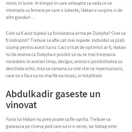
nimic in lume. In timpul in care asteapta sa vada ce se
intampla cu femeia pe care o iubeste, Hakan e curpins si de
alte ganduri…
Cine sa fi avut tupeul sa foloseasca arma pe Zuleyha? Cine sa
fi indraznit? Trebuie sa afle cat mai repede. Individul va plati
scump pentru acest lucru. Caci oricat de optimist ar fi, Hakan
isi da seama ca Zuleyha e posibil sa nu se mai trezeasca
niciodata. In acelasi timp, desigur, exista si posibilitatea sa
deschida ochii, insa sa ramana cu cine stie ce repercursiuni,
care sa o faca sa nu mai fie ea insasi, in totalitate.
Abdulkadir gaseste un
vinovat
Furia lui Hakan nu prea poate sa fie oprita. Trebuie sa
gaseasca pe cineva ped care sa si-o verse, iar Vahap este