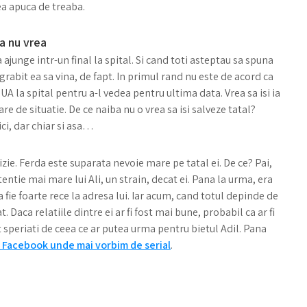
ea apuca de treaba.
a nu vrea
ajunge intr-un final la spital. Si cand toti asteptau sa spuna
 grabit ea sa vina, de fapt. In primul rand nu este de acord ca
SUA la spital pentru a-l vedea pentru ultima data. Vrea sa isi ia
e de situatie. De ce naiba nu o vrea sa isi salveze tatal?
ci, dar chiar si asa…
izie. Ferda este suparata nevoie mare pe tatal ei. De ce? Pai,
entie mai mare lui Ali, un strain, decat ei. Pana la urma, era
 sa fie foarte rece la adresa lui. Iar acum, cand totul depinde de
t. Daca relatiile dintre ei ar fi fost mai bune, probabil ca ar fi
unt speriati de ceea ce ar putea urma pentru bietul Adil. Pana
 Facebook unde mai vorbim de serial
.