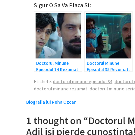
Sigur O Sa Va Placa Si:
Doctorul Minune
Doctorul Minune
Episodul 14 Rezumat:
Episodul 35 Rezumat:
L-a parasit!
Adil a paralizat!
Etichete:
doctorul minune episodul 34
,
doctorul 
doctorul minune rezumat
,
doctorul minune seria
Navigare
Biografia lui Reha Ozcan
în
1 thought on “Doctorul 
articole
Adil isi pierde cunostinta