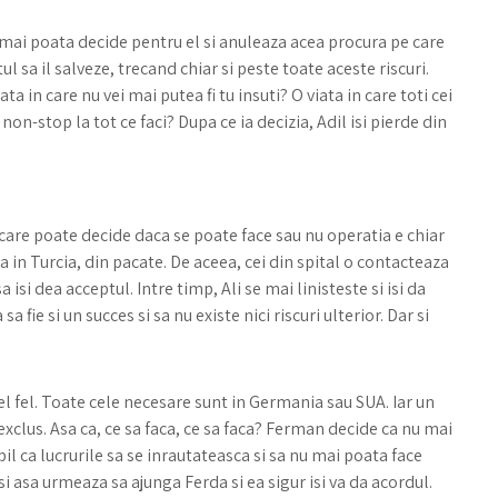
 mai poata decide pentru el si anuleaza acea procura pe care
tul sa il salveze, trecand chiar si peste toate aceste riscuri.
ata in care nu vei mai putea fi tu insuti? O viata in care toti cei
ti non-stop la tot ce faci? Dupa ce ia decizia, Adil isi pierde din
 care poate decide daca se poate face sau nu operatia e chiar
la in Turcia, din pacate. De aceea, cei din spital o contacteaza
 isi dea acceptul. Intre timp, Ali se mai linisteste si isi da
 fie si un succes si sa nu existe nici riscuri ulterior. Dar si
el fel. Toate cele necesare sunt in Germania sau SUA. Iar un
xclus. Asa ca, ce sa faca, ce sa faca? Ferman decide ca nu mai
il ca lucrurile sa se inrautateasca si sa nu mai poata face
si asa urmeaza sa ajunga Ferda si ea sigur isi va da acordul.