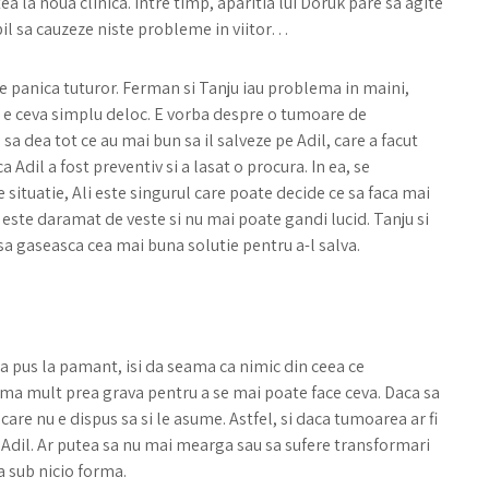
ea la noua clinica. Intre timp, aparitia lui Doruk pare sa agite
il sa cauzeze niste probleme in viitor…
re panica tuturor. Ferman si Tanju iau problema in maini,
u e ceva simplu deloc. E vorba despre o tumoare de
 sa dea tot ce au mai bun sa il salveze pe Adil, care a facut
a Adil a fost preventiv si a lasat o procura. In ea, se
e situatie, Ali este singurul care poate decide ce sa faca mai
 este daramat de veste si nu mai poate gandi lucid. Tanju si
sa gaseasca cea mai buna solutie pentru a-l salva.
l-a pus la pamant, isi da seama ca nimic din ceea ce
ma mult prea grava pentru a se mai poate face ceva. Daca sa
 care nu e dispus sa si le asume. Astfel, si daca tumoarea ar fi
si Adil. Ar putea sa nu mai mearga sau sa sufere transformari
a sub nicio forma.