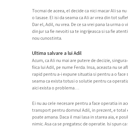
Tocmai de aceea, el decide ca nici macar Ali sa nu
o lasase. El isi da seama ca Ali ar vrea din tot sufle
Dar el, Adil, nu vrea. De ce sa vrei pana la urma o vi
din jur sa fie nevoiti sa te ingrijeasca si sa fie aten
nou cunostinta.
Ultima salvare a lui Adil
Acum, ca Ali nu mai are putere de decizie, singura
fiica lui Adil, pe nume Ferda. Insa, aceasta nu se af
rapid pentru a-i expune situatia si pentru a o face sa
seama ca exista totusi o solutie pentru ca operatia sa
aici exista o problema…
Ei nu au cele necesare pentru a face operatia in ac
transport pentru domnul Adil, in prezent, e total e
poate amana. Daca il mai lasa in starea aia, e posib
nimic. Asa ca se pregatesc de operatie. Isi spun ca 