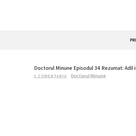
Skip
to
content
REZUMAT SERIAL
Totul despre seriale turcesti si actori din Turcia.
PR
Doctorul Minune Episodul 34 Rezumat: Adil i
Doctorul Minune
1 COMENTARIU