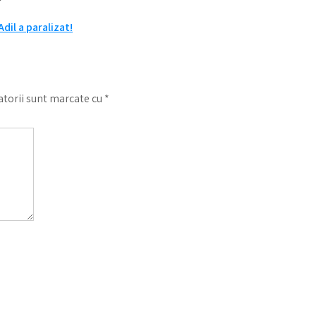
il a paralizat!
torii sunt marcate cu
*