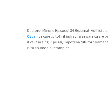
Doctorul Minune Episodul 34 Rezumat: Adil isi pie
Ozcan
pe care cu totii il indragim se pare ca are 
il va lasa singur pe Ali, impotriva tuturor? Ramane
cum anume s-a intamplat.