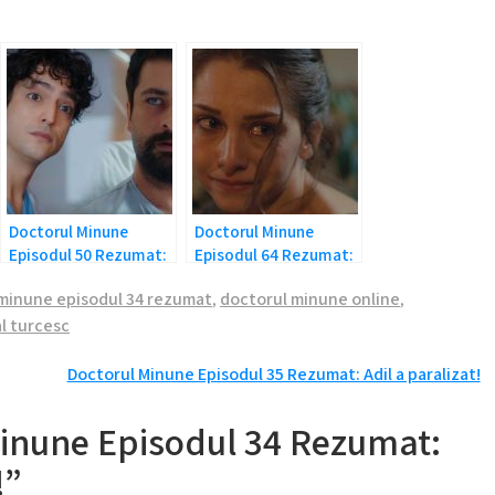
Doctorul Minune
Doctorul Minune
Episodul 50 Rezumat:
Episodul 64 Rezumat:
Frati sau dusmani?
Adevarul despre Ezo!
minune episodul 34 rezumat
,
doctorul minune online
,
l turcesc
Doctorul Minune Episodul 35 Rezumat: Adil a paralizat!
Minune Episodul 34 Rezumat:
!”