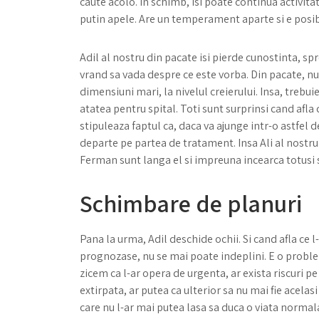
caute acolo. In schimb, isi poate continua activitat
putin apele. Are un temperament aparte si e posib
Adil al nostru din pacate isi pierde cunostinta, sp
vrand sa vada despre ce este vorba. Din pacate, n
dimensiuni mari, la nivelul creierului. Insa, trebuie
atatea pentru spital. Toti sunt surprinsi cand afla c
stipuleaza faptul ca, daca va ajunge intr-o astfel d
departe pe partea de tratament. Insa Ali al nostru
Ferman sunt langa el si impreuna incearca totusi 
Schimbare de planuri
Pana la urma, Adil deschide ochii. Si cand afla ce 
prognozase, nu se mai poate indeplini. E o proble
zicem ca l-ar opera de urgenta, ar exista riscuri pe
extirpata, ar putea ca ulterior sa nu mai fie acela
care nu l-ar mai putea lasa sa duca o viata normal