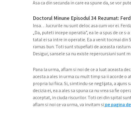
Asa ca din secunda in care ea spune da, se vor put
Doctorul Minune Episodul 34 Rezumat: Ferd
Insa…lucrurile nu sunt deloc asa cum vor ei. Ferda 
„Da, puteti incepe operatia”, ea le-a spus de ce s-a
tatal ei sa intre in operatie. Ea a venit tocmai din 
ramas bun. Toti sunt stupefiati de aceasta rasturnar
Desigur, sansele sa nu existe repercursiuni sunt mi
Pana la urma, aflam si noi de ce a luat aceasta dec
acesta a ales in urma cu mult timp sa ii acorde o at
propria lui fiica. Si, simtindu-se neglijata, a ajuns
decizia ei, ea a ales sa spuna ca nu vrea sa fie opera
acceptat, in ciuda riscurilor. Toti cei din spital s
aflam si noi ce va urma, va invitam si
pe pagina de