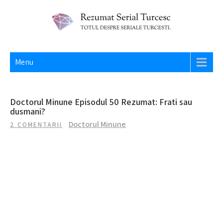
Skip
to
content
REZUMAT SERIAL TURCESC
Totul despre seriale turcesti si actori din Turcia.
Menu
Doctorul Minune Episodul 50 Rezumat: Frati sau
dusmani?
Doctorul Minune
2 COMENTARII