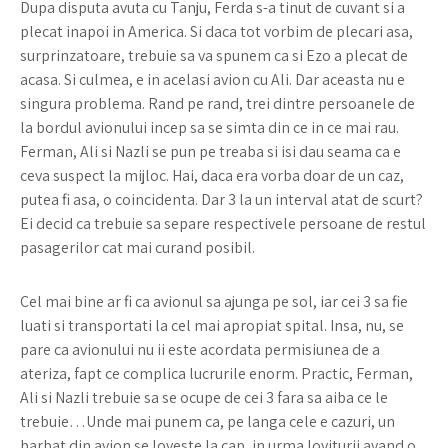
Dupa disputa avuta cu Tanju, Ferda s-a tinut de cuvant si a
plecat inapoi in America. Si daca tot vorbim de plecari asa,
surprinzatoare, trebuie sa va spunem ca si Ezo a plecat de
acasa. Si culmea, e in acelasi avion cu Ali. Dar aceasta nu e
singura problema. Rand pe rand, trei dintre persoanele de
la bordul avionului incep sa se simta din ce in ce mai rau.
Ferman, Ali si Nazli se pun pe treaba si isi dau seama ca e
ceva suspect la mijloc. Hai, daca era vorba doar de un caz,
putea fi asa, o coincidenta. Dar 3 la un interval atat de scurt?
Ei decid ca trebuie sa separe respectivele persoane de restul
pasagerilor cat mai curand posibil.
Cel mai bine ar fi ca avionul sa ajunga pe sol, iar cei 3 sa fie
luati si transportati la cel mai apropiat spital. Insa, nu, se
pare ca avionului nu ii este acordata permisiunea de a
ateriza, fapt ce complica lucrurile enorm. Practic, Ferman,
Ali si Nazli trebuie sa se ocupe de cei 3 fara sa aiba ce le
trebuie…Unde mai punem ca, pe langa cele e cazuri, un
barbat din avion se loveste la cap, in urma loviturii avand o