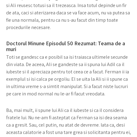
si Ali reusesc totusi sa il trezeasca. Insa totul depinde un fir
de ata, caci si aterizarea daca se va face acum, nu va putea sa
fie una normala, pentru ca nu s-au facut din timp toate
procedurile necesare.
Doctorul Minune Episodul 50 Rezumat: Teama de a
muri
Toti se gandesc ca e posibil sa isi traiasca ultimele secunde
din viata. De aceea, Ali se gandeste sa ii spuna lui Adil ca il
iubeste si il apreciaza pentru tot ceea ce a facut. Ferman ii ia
exemplul si isi calca pe orgoliu. El se uita la Ali si ii spune ca
in ultima vreme s-a simtit manipulat. Si a facut niste lucruri
pe care in mod normal nu le-ar fi facut vreodata.
Ba, mai mult, ii spune lui Ali ca il iubeste si ca il considera
fratele lui. Nu ne-am fi asteptat ca Ferman sa isi dea seama
ca a gresit. Sau, cel putin, nu atat de devreme. Iata ca, desi
aceasta calatorie a fost una tare grea si solicitanta pentru ei,