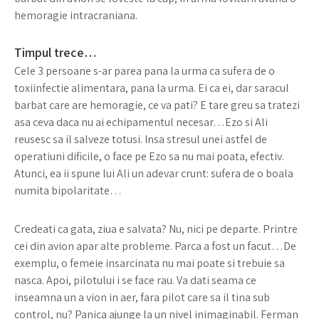
hemoragie intracraniana.
Timpul trece…
Cele 3 persoane s-ar parea pana la urma ca sufera de o
toxiinfectie alimentara, pana la urma. Ei ca ei, dar saracul
barbat care are hemoragie, ce va pati? E tare greu sa tratezi
asa ceva daca nu ai echipamentul necesar…Ezo si Ali
reusesc sa il salveze totusi. Insa stresul unei astfel de
operatiuni dificile, o face pe Ezo sa nu mai poata, efectiv.
Atunci, ea ii spune lui Ali un adevar crunt: sufera de o boala
numita bipolaritate…
Credeati ca gata, ziua e salvata? Nu, nici pe departe. Printre
cei din avion apar alte probleme. Parca a fost un facut…De
exemplu, o femeie insarcinata nu mai poate si trebuie sa
nasca. Apoi, pilotului i se face rau. Va dati seama ce
inseamna un a vion in aer, fara pilot care sa il tina sub
control, nu? Panica ajunge la un nivel inimaginabil. Ferman