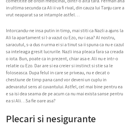
cometitite de ordin medicinal, dintr-o alta tara. Ferman afla
in ultima secunda ca Ali ii va fi rival, din cauza lui Tanju care a
vrut neaparat sa se intample astfel…
Intorcandu-ne insa putin in timp, mai stiti ca Nazli a ajuns la
Ali la apartament si l-a vazut cu Ezo, nu-i asa? Al nostru,
saracutul, s-a dus n urma ei si a tinut sa ii spuna ca nu e cazul
sa inteleaga gresit lucrurile. Nazli insa pleaca fara sa creada
o iota. Bun, poate ca in prezent, chiar asa e. Ali nu e intr-o
relatie cu Ezo. Dar are si ea creier si instinct si stie sa le
foloseasca. Dupa felul in care se priveau, nu e decat o
chestiune de timp pana cand vor deveni un cuplu in
adevaratul sens al cuvantului. Astfel, cel mai bine pentru ea
e sa isi dea seama de pe acum ca nu mai exista sanse pentru
ea si Ali…Sa fie oare asa?
Plecari si nesigurante