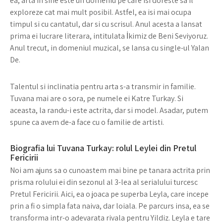
ea, arta in sine este un domeniu pe care isi doreste sa il
exploreze cat mai mult posibil. Astfel, ea isi mai ocupa
timpul si cu cantatul, dar si cu scrisul. Anul acesta a lansat
prima ei lucrare literara, intitulata İkimiz de Beni Seviyoruz.
Anul trecut, in domeniul muzical, se lansa cu single-ul Yalan
De.
Talentul si inclinatia pentru arta s-a transmir in familie.
Tuvana mai are o sora, pe numele ei Katre Turkay. Si
aceasta, la randu-i este actrita, dar si model. Asadar, putem
spune ca avem de-a face cu o familie de artisti.
Biografia lui Tuvana Turkay: rolul Leylei din Pretul
Fericirii
Noi am ajuns sa o cunoastem mai bine pe tanara actrita prin
prisma rolului ei din sezonul al 3-lea al serialului turcesc
Pretul Fericirii. Aici, ea o joaca pe superba Leyla, care incepe
prin a fi o simpla fata naiva, dar loiala. Pe parcurs insa, ea se
transforma intr-o adevarata rivala pentru Yildiz. Leyla e tare