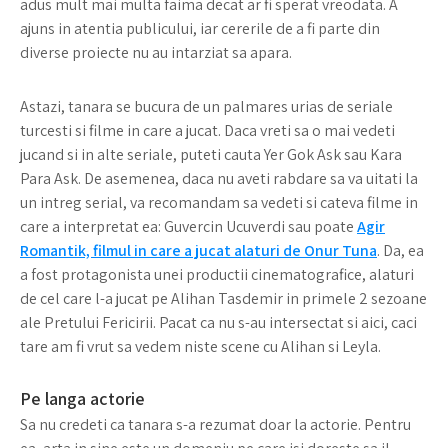
adus mult mai multa faima decat ar fi sperat vreodata. A
ajuns in atentia publicului, iar cererile de a fi parte din
diverse proiecte nu au intarziat sa apara.
Astazi, tanara se bucura de un palmares urias de seriale
turcesti si filme in care a jucat. Daca vreti sa o mai vedeti
jucand si in alte seriale, puteti cauta Yer Gok Ask sau Kara
Para Ask. De asemenea, daca nu aveti rabdare sa va uitati la
un intreg serial, va recomandam sa vedeti si cateva filme in
care a interpretat ea: Guvercin Ucuverdi sau poate
Agir
Romantik, filmul in care a jucat alaturi de Onur Tuna
. Da, ea
a fost protagonista unei productii cinematografice, alaturi
de cel care l-a jucat pe Alihan Tasdemir in primele 2 sezoane
ale Pretului Fericirii. Pacat ca nu s-au intersectat si aici, caci
tare am fi vrut sa vedem niste scene cu Alihan si Leyla.
Pe langa actorie
Sa nu credeti ca tanara s-a rezumat doar la actorie. Pentru