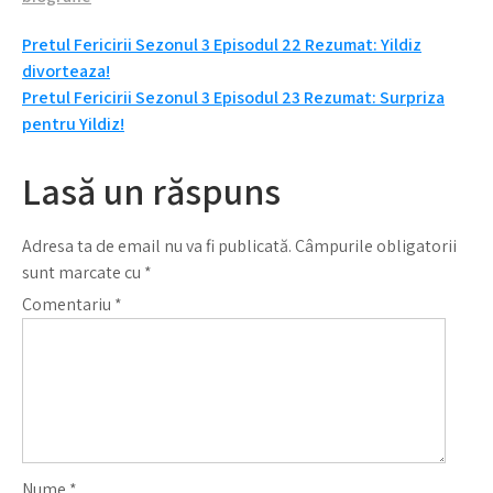
Navigare
Pretul Fericirii Sezonul 3 Episodul 22 Rezumat: Yildiz
divorteaza!
în
Pretul Fericirii Sezonul 3 Episodul 23 Rezumat: Surpriza
articole
pentru Yildiz!
Lasă un răspuns
Adresa ta de email nu va fi publicată.
Câmpurile obligatorii
sunt marcate cu
*
Comentariu
*
Nume
*