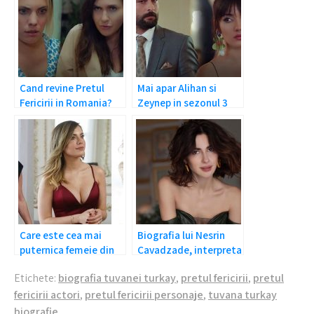
Cand revine Pretul
Mai apar Alihan si
Fericirii in Romania?
Zeynep in sezonul 3
din Pretul Fericirii?
Care este cea mai
Biografia lui Nesrin
puternica femeie din
Cavadzade, interpreta
Pretul Fericirii?
Sahikai din Pretul
Etichete:
biografia tuvanei turkay
,
pretul fericirii
,
pretul
Fericirii
fericirii actori
,
pretul fericirii personaje
,
tuvana turkay
biografie