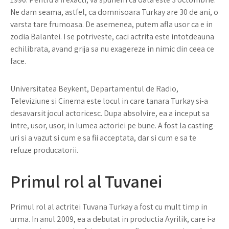
Ne dam seama, astfel, ca domnisoara Turkay are 30 de ani, o
varsta tare frumoasa. De asemenea, putem afla usor ca e in
zodia Balantei. I se potriveste, caci actrita este intotdeauna
echilibrata, avand grija sa nu exagereze in nimic din ceea ce
face.
Universitatea Beykent, Departamentul de Radio,
Televiziune si Cinema este locul in care tanara Turkay si-a
desavarsit jocul actoricesc. Dupa absolvire, ea a inceput sa
intre, usor, usor, in lumea actoriei pe bune. A fost la casting-
uri si a vazut si cum e sa fii acceptata, dar si cum e sa te
refuze producatorii.
Primul rol al Tuvanei
Primul rol al actritei Tuvana Turkay a fost cu mult timp in
urma. In anul 2009, ea a debutat in productia Ayrilik, care i-a