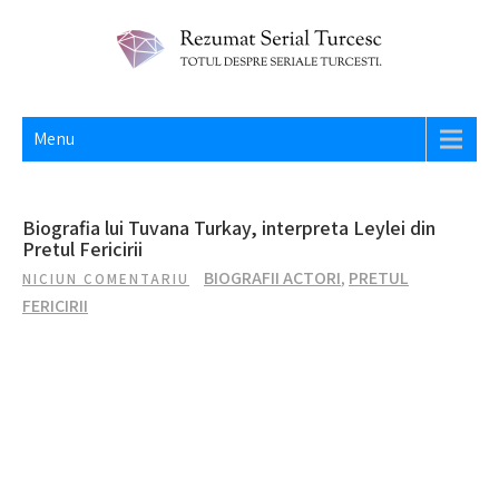
Skip
to
content
REZUMAT SERIAL TURCESC
Totul despre seriale turcesti si actori din Turcia.
Menu
Biografia lui Tuvana Turkay, interpreta Leylei din
Pretul Fericirii
BIOGRAFII ACTORI
,
PRETUL
NICIUN COMENTARIU
FERICIRII