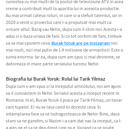
cunostea cu mai multi de la postul de televiziune ATV in acea
vreme a contribuit mult la aparitia lui in aceasta productie.
Au mai urmat cateva roluri, in care si-a slefuit talentul, iar in
2020 a venit si proiectul care l-a propulsat mai mult ca
oricare altul: Baraj sau Nehir, dupa cum il stim noi. Acesta i-a
adus si o baza uriasa de fani. Si ca tot vorbim de fani, trebuie
sa va mai spunem ceva.
Burak Yoruk are pe Instagram
nici
mai mult, nici mai putin de 1.4 milioane de urmaritori. Este o
suma enorma. Iar ea, dupa cum am spus si mai devreme, se
datoreaza in mare parte serialului turcesc Nehir.
Biografia lui Burak Yoruk: Rolul lui Tarik Yilmaz
Dupa cum v-am spus si la inceputul articolului, noi am ajuns
sa il cunoastem in Nehir. Serialul acesta a inceput recent in
Romania. In el, Burak Yoruk il joaca pe Tarik Yilmaz, un tanar
cam tupeist. El nu se lasa cand isi doreste ceva. Si
intamplarea face sa se indragosteasca de Nehir. Bine, daca
stam sa ne gandim, si Nazim i-a cam dat nas la inceput, ca l-
a ales pe el sa se dea drept cine nu e. Vazand ca se poate,