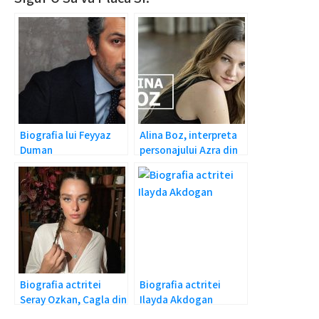
Biografia lui Feyyaz
Alina Boz, interpreta
Duman
personajului Azra din
”Tine-ma de mana”
Biografia actritei
Biografia actritei
Seray Ozkan, Cagla din
Ilayda Akdogan
Inima Rebela