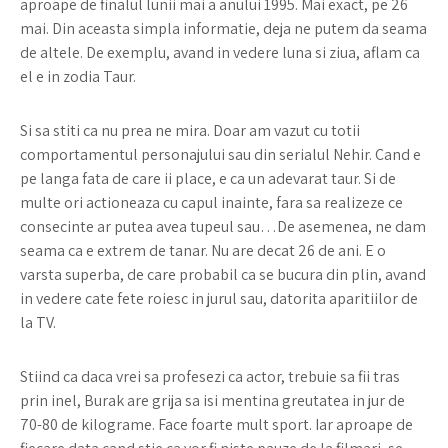
aproape de finalul lunii mai a anului 1995. Mai exact, pe 26
mai. Din aceasta simpla informatie, deja ne putem da seama
de altele. De exemplu, avand in vedere luna si ziua, aflam ca
el e in zodia Taur.
Si sa stiti ca nu prea ne mira. Doar am vazut cu totii
comportamentul personajului sau din serialul Nehir. Cand e
pe langa fata de care ii place, e ca un adevarat taur. Si de
multe ori actioneaza cu capul inainte, fara sa realizeze ce
consecinte ar putea avea tupeul sau…De asemenea, ne dam
seama ca e extrem de tanar. Nu are decat 26 de ani. E o
varsta superba, de care probabil ca se bucura din plin, avand
in vedere cate fete roiesc in jurul sau, datorita aparitiilor de
la TV.
Stiind ca daca vrei sa profesezi ca actor, trebuie sa fii tras
prin inel, Burak are grija sa isi mentina greutatea in jur de
70-80 de kilograme. Face foarte mult sport. Iar aproape de