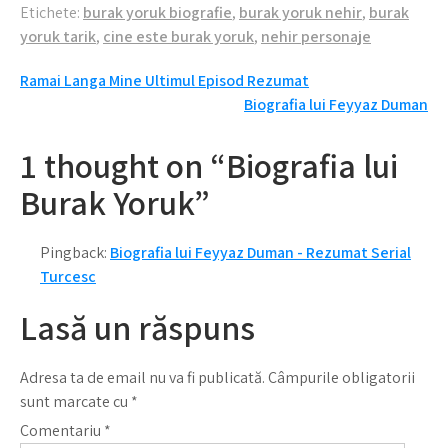
Etichete:
burak yoruk biografie
,
burak yoruk nehir
,
burak
yoruk tarik
,
cine este burak yoruk
,
nehir personaje
Navigare
Ramai Langa Mine Ultimul Episod Rezumat
Biografia lui Feyyaz Duman
în
articole
1 thought on “Biografia lui
Burak Yoruk”
Pingback:
Biografia lui Feyyaz Duman - Rezumat Serial
Turcesc
Lasă un răspuns
Adresa ta de email nu va fi publicată.
Câmpurile obligatorii
sunt marcate cu
*
Comentariu
*