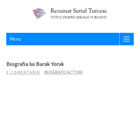
Skip
to
content
REZUMAT SERIAL TURCESC
Totul despre seriale turcesti si actori din Turcia.
Menu
Biografia lui Burak Yoruk
BIOGRAFII ACTORI
1 COMENTARIU