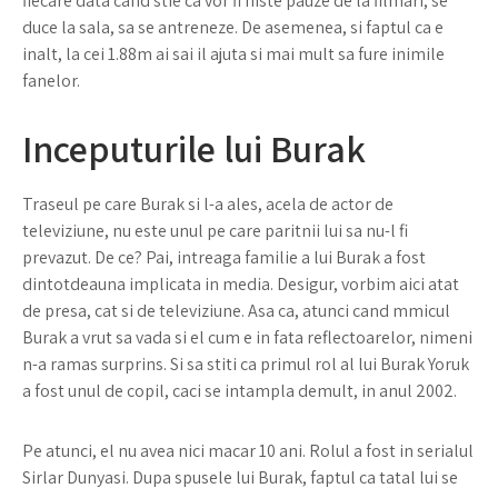
fiecare data cand stie ca vor fi niste pauze de la filmari, se
duce la sala, sa se antreneze. De asemenea, si faptul ca e
inalt, la cei 1.88m ai sai il ajuta si mai mult sa fure inimile
fanelor.
Inceputurile lui Burak
Traseul pe care Burak si l-a ales, acela de actor de
televiziune, nu este unul pe care paritnii lui sa nu-l fi
prevazut. De ce? Pai, intreaga familie a lui Burak a fost
dintotdeauna implicata in media. Desigur, vorbim aici atat
de presa, cat si de televiziune. Asa ca, atunci cand mmicul
Burak a vrut sa vada si el cum e in fata reflectoarelor, nimeni
n-a ramas surprins. Si sa stiti ca primul rol al lui Burak Yoruk
a fost unul de copil, caci se intampla demult, in anul 2002.
Pe atunci, el nu avea nici macar 10 ani. Rolul a fost in serialul
Sirlar Dunyasi. Dupa spusele lui Burak, faptul ca tatal lui se