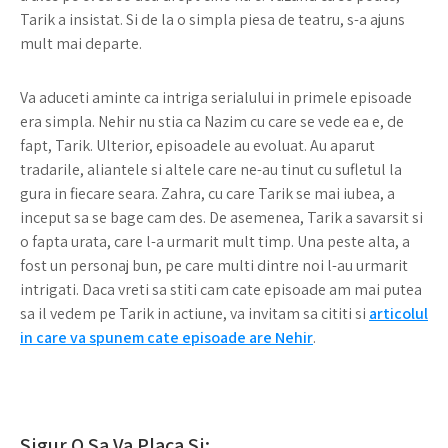
Tarik a insistat. Si de la o simpla piesa de teatru, s-a ajuns
mult mai departe.
Va aduceti aminte ca intriga serialului in primele episoade
era simpla. Nehir nu stia ca Nazim cu care se vede ea e, de
fapt, Tarik. Ulterior, episoadele au evoluat. Au aparut
tradarile, aliantele si altele care ne-au tinut cu sufletul la
gura in fiecare seara. Zahra, cu care Tarik se mai iubea, a
inceput sa se bage cam des. De asemenea, Tarik a savarsit si
o fapta urata, care l-a urmarit mult timp. Una peste alta, a
fost un personaj bun, pe care multi dintre noi l-au urmarit
intrigati. Daca vreti sa stiti cam cate episoade am mai putea
sa il vedem pe Tarik in actiune, va invitam sa cititi si
articolul
in care va spunem cate episoade are Nehir
.
Sigur O Sa Va Placa Si: