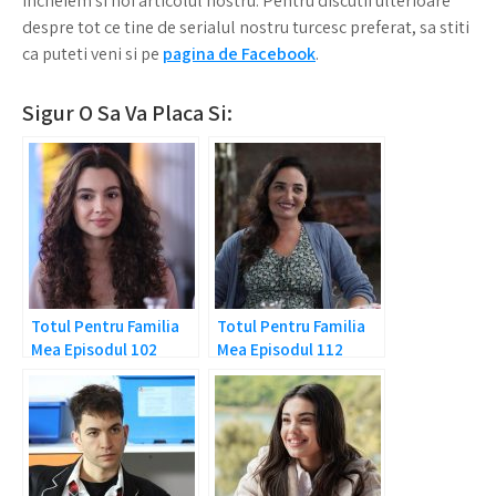
incheiem si noi articolul nostru. Pentru discutii ulterioare
despre tot ce tine de serialul nostru turcesc preferat, sa stiti
ca puteti veni si pe
pagina de Facebook
.
Sigur O Sa Va Placa Si:
Totul Pentru Familia
Totul Pentru Familia
Mea Episodul 102
Mea Episodul 112
Rezumat: Gata cu
Rezumat: A murit
minciunile!
Sengul!