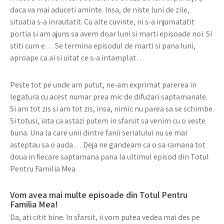
daca va mai aduceti aminte. Insa, de niste luni de zile,
situatia s-a inrautatit. Cu alte cuvinte, ni s-a injumatatit
portia si am ajuns sa avem doar luni si marti episoade noi. Si
stiti cum e… Se termina episodul de marti si pana luni,
aproape ca ai si uitat ce s-a intamplat…
Peste tot pe unde am putut, ne-am exprimat parerea in
legatura cu acest numar prea mic de difuzari saptamanale.
Si am tot zis si am tot zis, insa, nimic nu parea sa se schimbe.
Si totusi, iata ca astazi putem in sfarsit sa venim cu o veste
buna. Una la care unii dintre fanii serialului nu se mai
asteptau sa o auda… Deja ne gandeam ca o sa ramana tot
doua in fiecare saptamana pana la ultimul episod din Totul
Pentru Familia Mea.
Vom avea mai multe episoade din Totul Pentru
Familia Mea!
Da, ati citit bine. In sfarsit, ii vom putea vedea mai des pe