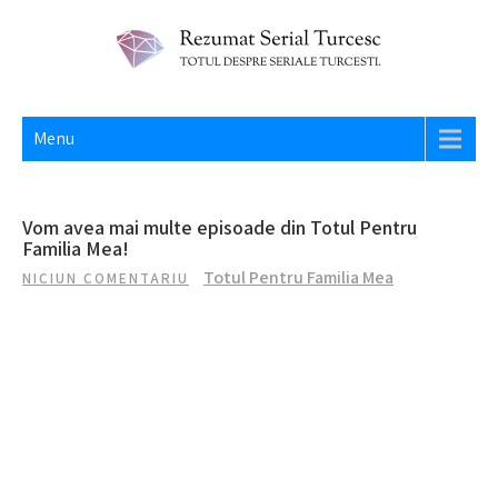
Skip
to
content
REZUMAT SERIAL TURCESC
Totul despre seriale turcesti si actori din Turcia.
Menu
Vom avea mai multe episoade din Totul Pentru
Familia Mea!
Totul Pentru Familia Mea
NICIUN COMENTARIU