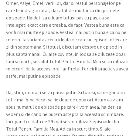
Omer, Asiye, Emel, verii lor, dar si restul personajelor pe
care le indragim atat, dar atat de mult inca din primele
episoade. Haideti sa o luam totusi pas cu pas, ca sa
intelegeti exact care e treaba, de fapt. Vestea buna este ca
vor fi mai multe episoade. Vestea mai putin buna e ca nu ne
referim la varianta aceea ideala de cate un episod in fiecare
zi din saptamana. Si totusi, discutam despre un episod in
plus saptamanal. Cu alte cuvinte, in loc sa se difuzeze doar
luni si marti, serialul Totul Pentru Familia Mea se va difuza si
miercuri, de la aceeasi ora. Iar Pretul Fericirii practic va avea
astfel mai putine episoade.
Da, stim, unora li se va parea putin. Si totusi, sa ne gandim
tot e mai bine decat sa fie doar de doua ori. Acum ca v-am
spus numarul de episoade pe care-l vom avea, haideti sa
vedem si de cand ne putem astepta la aceasta schimbare.
Incepand cu data de 29 mai se vor difuza 3 episoade din
Totul Pentru Familia Mea. Adica in scurt timp. Si aici