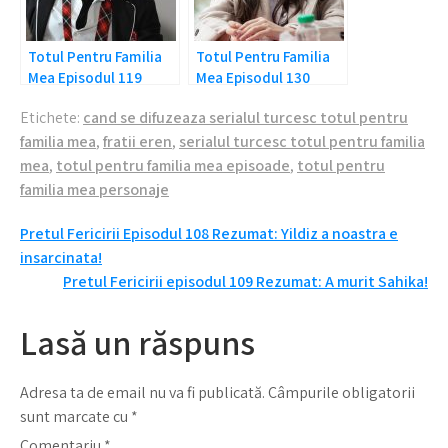
Totul Pentru Familia
Totul Pentru Familia
Mea Episodul 119
Mea Episodul 130
Rezumat: S-au certat
Rezumat: A murit!
Etichete:
cand se difuzeaza serialul turcesc totul pentru
rau!
familia mea
,
fratii eren
,
serialul turcesc totul pentru familia
mea
,
totul pentru familia mea episoade
,
totul pentru
familia mea personaje
Navigare
Pretul Fericirii Episodul 108 Rezumat: Yildiz a noastra e
insarcinata!
în
Pretul Fericirii episodul 109 Rezumat: A murit Sahika!
articole
Lasă un răspuns
Adresa ta de email nu va fi publicată.
Câmpurile obligatorii
sunt marcate cu
*
Comentariu
*