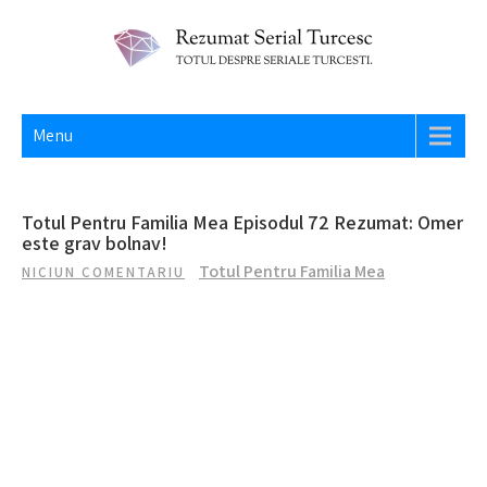
Skip
to
content
REZUMAT SERIAL TURCESC
Totul despre seriale turcesti si actori din Turcia.
Menu
Totul Pentru Familia Mea Episodul 72 Rezumat: Omer
este grav bolnav!
Totul Pentru Familia Mea
NICIUN COMENTARIU