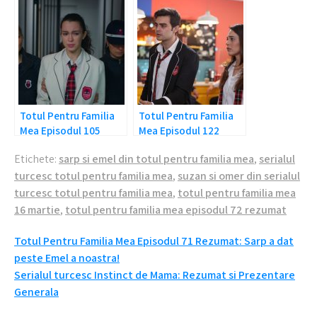
Totul Pentru Familia
Totul Pentru Familia
Mea Episodul 105
Mea Episodul 122
Rezumat: Asiye este
Rezumat: Vrea sa ii
Etichete:
sarp si emel din totul pentru familia mea
,
serialul
in pericol!
desparta!
turcesc totul pentru familia mea
,
suzan si omer din serialul
turcesc totul pentru familia mea
,
totul pentru familia mea
16 martie
,
totul pentru familia mea episodul 72 rezumat
Navigare
Totul Pentru Familia Mea Episodul 71 Rezumat: Sarp a dat
peste Emel a noastra!
în
Serialul turcesc Instinct de Mama: Rezumat si Prezentare
articole
Generala