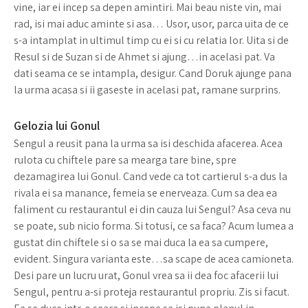
vine, iar ei incep sa depen amintiri. Mai beau niste vin, mai
rad, isi mai aduc aminte si asa… Usor, usor, parca uita de ce
s-a intamplat in ultimul timp cu ei si cu relatia lor. Uita si de
Resul si de Suzan si de Ahmet si ajung…in acelasi pat. Va
dati seama ce se intampla, desigur. Cand Doruk ajunge pana
la urma acasa si ii gaseste in acelasi pat, ramane surprins.
Gelozia lui Gonul
Sengul a reusit pana la urma sa isi deschida afacerea. Acea
rulota cu chiftele pare sa mearga tare bine, spre
dezamagirea lui Gonul. Cand vede ca tot cartierul s-a dus la
rivala ei sa manance, femeia se enerveaza. Cum sa dea ea
faliment cu restaurantul ei din cauza lui Sengul? Asa ceva nu
se poate, sub nicio forma. Si totusi, ce sa faca? Acum lumea a
gustat din chiftele si o sa se mai duca la ea sa cumpere,
evident. Singura varianta este…sa scape de acea camioneta.
Desi pare un lucru urat, Gonul vrea sa ii dea foc afacerii lui
Sengul, pentru a-si proteja restaurantul propriu. Zis si facut.