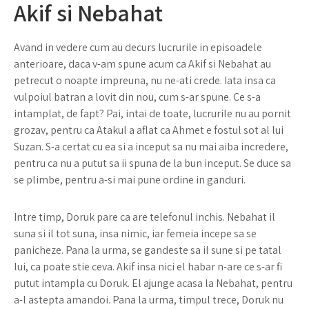
Akif si Nebahat
Avand in vedere cum au decurs lucrurile in episoadele
anterioare, daca v-am spune acum ca Akif si Nebahat au
petrecut o noapte impreuna, nu ne-ati crede. Iata insa ca
vulpoiul batran a lovit din nou, cum s-ar spune. Ce s-a
intamplat, de fapt? Pai, intai de toate, lucrurile nu au pornit
grozav, pentru ca Atakul a aflat ca Ahmet e fostul sot al lui
Suzan. S-a certat cu ea si a inceput sa nu mai aiba incredere,
pentru ca nu a putut sa ii spuna de la bun inceput. Se duce sa
se plimbe, pentru a-si mai pune ordine in ganduri.
Intre timp, Doruk pare ca are telefonul inchis. Nebahat il
suna si il tot suna, insa nimic, iar femeia incepe sa se
panicheze. Pana la urma, se gandeste sa il sune si pe tatal
lui, ca poate stie ceva. Akif insa nici el habar n-are ce s-ar fi
putut intampla cu Doruk. El ajunge acasa la Nebahat, pentru
a-l astepta amandoi. Pana la urma, timpul trece, Doruk nu