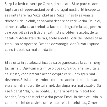
Sarp l-a lovit cu sete pe Omer, din pacate. Si se pare ca acea
lupta are si repercursiuni pentru dragul nostru. El incepe sa
se simta tare rau. Vazandu-l asa, Suzan insista sa vina la
doctorul de la club, ca sa vada despre ce este vorba. De la el,
al nostru afla ca ar trebui sa faca o radiografie la cap, pentru
ca e posibil sa i se fi declansat niste probleme acolo, de la
cazaturi. Acele stari de rau, acele ameteli dau de inteles ca ar
trebui sa se opereze. Omer e dezamagit, dar Suzan ii spune
ca nu trebuie sa mai piarda timpul.
El se urca in autobuz si incepe sa se gandeasca la cum merg
lucrurile…Ogulcan ii trimite o poza cu Sarp, iar el se uita la
ea. Brusc, vede bratara aceea despre care v-am spus mai
devreme. Si isi aduce aminte ca parca acelasi tip de bratara
era si printre lucrurile lui Emel, dar dupa n-a mai vazut-o. Sa
i se fi parut? Nu, nu se poate. Sigur era bratara in acel loc.
Asadar, Sarp a fost cel ce a dat peste Emel. In timp ce ii vin in
cap fel de fel de cuvinte urate la adresa fratelui sau, Omer