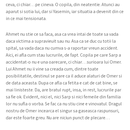
ceva, ci chiar…pe cineva. O copila, din neatentie. Atunci au
aparut si sotia lui, dar si Yasemin, iar situatia a devenit din ce
in ce mai tensionata.
Ahmet nu stie ce sa faca, asa ca vrea intai de toate sa vada
daca victima a supravieuit sau nu. Asa ca se duc cu totii la
spital, sa vada daca nu cumva s-a raportar vreun accident.
Aici, ei afla cum stau lucrurile, de fapt. Copila pe care Sarp a
accidentat-o nu e una oarecare, ci chiar…surioara lui Omer.
Lui Ahmet nu ii vine sa creada cum, dintre toate
posibilitatile, destinul se pare ca il aduce alaturi de Omer si
de data aceasta. Dupa ce afla ca fetita e cat de cat bine, se
mai linisteste. Da, are bratul rupt, insa, in rest, lucrurile par
sa fie ok. Evident, nici el, nici Sarp si nici femeile din familia
lor nu sufla o vorba. Se fac ca nu stiu cine e vinovatul. Dragul
nostru de Omer incearca el singur sa gaseasca raspunsuri,
dar este foarte greu. Nu are niciun punct de plecare…