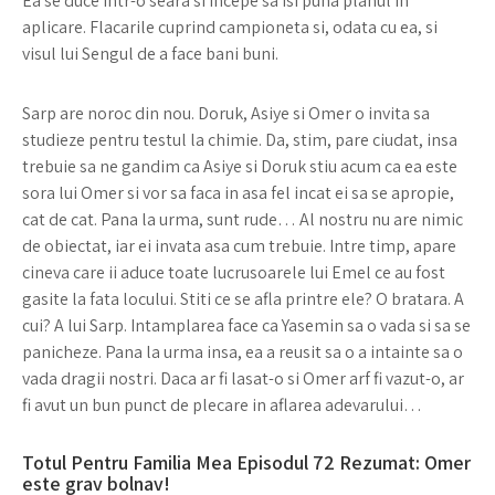
Ea se duce intr-o seara si incepe sa isi puna planul in
aplicare. Flacarile cuprind campioneta si, odata cu ea, si
visul lui Sengul de a face bani buni.
Sarp are noroc din nou. Doruk, Asiye si Omer o invita sa
studieze pentru testul la chimie. Da, stim, pare ciudat, insa
trebuie sa ne gandim ca Asiye si Doruk stiu acum ca ea este
sora lui Omer si vor sa faca in asa fel incat ei sa se apropie,
cat de cat. Pana la urma, sunt rude… Al nostru nu are nimic
de obiectat, iar ei invata asa cum trebuie. Intre timp, apare
cineva care ii aduce toate lucrusoarele lui Emel ce au fost
gasite la fata locului. Stiti ce se afla printre ele? O bratara. A
cui? A lui Sarp. Intamplarea face ca Yasemin sa o vada si sa se
panicheze. Pana la urma insa, ea a reusit sa o a intainte sa o
vada dragii nostri. Daca ar fi lasat-o si Omer arf fi vazut-o, ar
fi avut un bun punct de plecare in aflarea adevarului…
Totul Pentru Familia Mea Episodul 72 Rezumat: Omer
este grav bolnav!