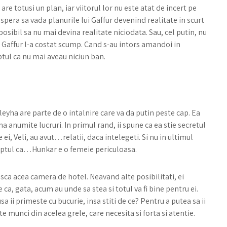
are totusi un plan, iar viitorul lor nu este atat de incert pe
i spera sa vada planurile lui Gaffur devenind realitate in scurt
posibil sa nu mai devina realitate niciodata. Sau, cel putin, nu
ui Gaffur l-a costat scump. Cand s-au intors amandoi in
tul ca nu mai aveau niciun ban.
eyha are parte de o intalnire care va da putin peste cap. Ea
a anumite lucruri. In primul rand, ii spune ca ea stie secretul
le ei, Veli, au avut…relatii, daca intelegeti. Si nu in ultimul
faptul ca…Hunkar e o femeie periculoasa.
asca acea camera de hotel. Neavand alte posibilitati, ei
 ca, gata, acum au unde sa stea si totul va fi bine pentru ei.
sa ii primeste cu bucurie, insa stiti de ce? Pentru a putea sa ii
ste munci din acelea grele, care necesita si forta si atentie.