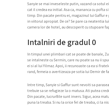
Sanyie se mai inveseleste putin, vazand ca sotul ei 
cat il credea ea initial. Asa ca, mananca cu pofta s
timp. Din pacate pentru ei, magazinul lui Gaffur e 
in viitorul apropiat. De ce? Se pare ca neatentia l
camera lor de hotel, au descoperit cu stupoare fap
Intalniri de gradul 0
In timpul unei plimbari cat se poate de banale, Zul
se intalneste cu Sermin, care nu poate sa nu ii spun
ei si al lui Yilmaz. Apoi, ii recunoaste ca ea si frate
rand, femeia o avertizeaza pe sotia lui Demir de 
Intre timp, Sanyie si Gaffur sunt nevoiti sa parase
trebuie sa se refugieze la o matusa. Ati putea crede
Din pacate, lucrur8ile sunt invers. Sigur, acea matu
puna la treaba. Si nu la orice fel de treaba, ci la ni