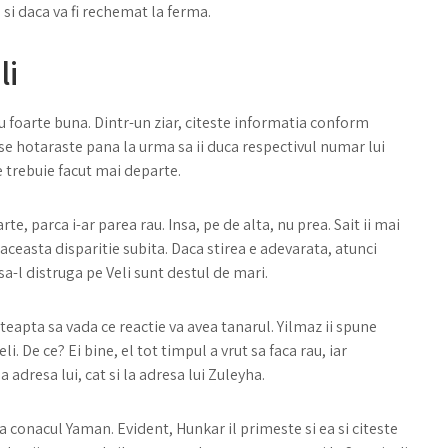
si daca va fi rechemat la ferma.
li
 nu foarte buna. Dintr-un ziar, citeste informatia conform
el se hotaraste pana la urma sa ii duca respectivul numar lui
e trebuie facut mai departe.
rte, parca i-ar parea rau. Insa, pe de alta, nu prea. Sait ii mai
 aceasta disparitie subita. Daca stirea e adevarata, atunci
a-l distruga pe Veli sunt destul de mari.
asteapta sa vada ce reactie va avea tanarul. Yilmaz ii spune
i. De ce? Ei bine, el tot timpul a vrut sa faca rau, iar
a adresa lui, cat si la adresa lui Zuleyha.
la conacul Yaman. Evident, Hunkar il primeste si ea si citeste