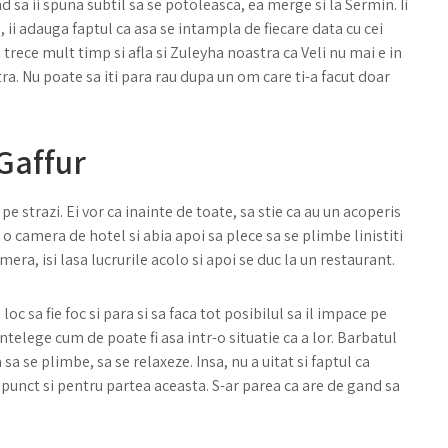
d sa ii spuna subtil sa se potoleasca, ea merge si la Sermin. Ii
a, ii adauga faptul ca asa se intampla de fiecare data cu cei
 trece mult timp si afla si Zuleyha noastra ca Veli nu mai e in
eutra. Nu poate sa iti para rau dupa un om care ti-a facut doar
 Gaffur
pe strazi. Ei vor ca inainte de toate, sa stie ca au un acoperis
o camera de hotel si abia apoi sa plece sa se plimbe linistiti
amera, isi lasa lucrurile acolo si apoi se duc la un restaurant.
loc sa fie foc si para si sa faca tot posibilul sa il impace pe
intelege cum de poate fi asa intr-o situatie ca a lor. Barbatul
a sa se plimbe, sa se relaxeze. Insa, nu a uitat si faptul ca
 punct si pentru partea aceasta. S-ar parea ca are de gand sa