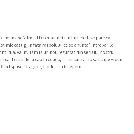
invins pe Yilmaz! Dusmanul fiului lui Fekeli se pare ca a
cest mic castig, in fata razboiului ce se anunta? Intrebarile
ontinua. Va invitam la un nou rezumat din serialul nostru
 sa il cititi de la cap la coada, ca nu cumva sa va scape vreun
a fiind spuse, dragilor, haideti sa incepem.