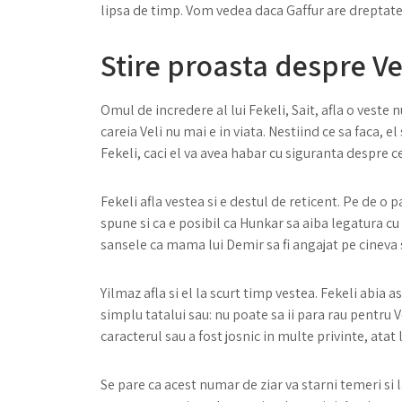
lipsa de timp. Vom vedea daca Gaffur are dreptate 
Stire proasta despre Ve
Omul de incredere al lui Fekeli, Sait, afla o veste
careia Veli nu mai e in viata. Nestiind ce sa faca, 
Fekeli, caci el va avea habar cu siguranta despre c
Fekeli afla vestea si e destul de reticent. Pe de o pa
spune si ca e posibil ca Hunkar sa aiba legatura cu
sansele ca mama lui Demir sa fi angajat pe cineva s
Yilmaz afla si el la scurt timp vestea. Fekeli abia 
simplu tatalui sau: nu poate sa ii para rau pentru Vel
caracterul sau a fost josnic in multe privinte, atat l
Se pare ca acest numar de ziar va starni temeri si 