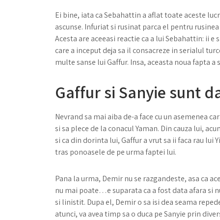
Ei bine, iata ca Sebahattin a aflat toate aceste lucr
ascunse. Infuriat si rusinat parca el pentru rusinea
Acesta are aceeasi reactie ca a lui Sebahattin: ii e s
care a inceput deja sa il consacreze in serialul tu
multe sanse lui Gaffur. Insa, aceasta noua fapta a 
Gaffur si Sanyie sunt da
Nevrand sa mai aiba de-a face cu un asemenea carac
si sa plece de la conacul Yaman. Din cauza lui, acu
si ca din dorinta lui, Gaffur a vrut sa ii faca rau lu
tras ponoasele de pe urma faptei lui.
Pana la urma, Demir nu se razgandeste, asa ca ace
nu mai poate…e suparata ca a fost data afara si nu
si linistit. Dupa el, Demir o sa isi dea seama repede
atunci, va avea timp sa o duca pe Sanyie prin divers