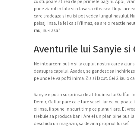
cu stupoare stirea de pe primele pagini. Apoi, vran
pune ziarul in fata si o lasa sa citeasca. Dupa acee
care tradeaza si nu isi pot vedea lungul nasului. Nu
peisaj. Insa, la fel ca si Yilmaz, ea are o reactie n
rau, nu-i asa?
Aventurile lui Sanyie si
Ne intoarcem putin si la cuplul nostru care a ajuns 
deasupra capului. Asadar, se gandesc sa inchirieze 
pe unde le va pofti inima. Zis si facut. Cei 2 iau o c
Sanyie e putin surprinsa de atitudinea lui Gaffur. In 
Demir, Gaffur pare ca e tare vesel. Iar ea nu poate 
ei insa, ii spune in scurt timp ce planuri are. El vre
trebuie sa produca bani. Are el un plan bine pus la
deschida un magazin, sa devina propriul lui sef.