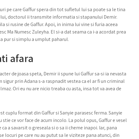
uri pe care Gaffur spera din tot sufletul lui sa poate sa le tina
 lui, doctorul ii transmite informatia si stapanului Demir.
ila si rusine de Gaffur. Apoi, in inima lui vine si furia aceea
rcesc Ma Numesc Zuleyha. El si-a dat seama ca i-a acordat prea
sa pur si simplu a umplut paharul.
ti afara
ter de joasa speta, Demir ii spune lui Gaffur sa-si ia nevasta
m sigur prin Adana s-a raspnadit vestea ca el ar fi un criminal
i Yilmaz. Ori eu nu are nicio treaba cu asta, insa tot va avea de
st cuplu format din Gaffur si Sanyie parasesc ferma. Sanyie
 stie ce vor face de acum incolo. La polul opus, Gaffur e vesel
 ca a savarsit o greseala si o sa ii cheme inapoi. Iar, pana
e locuri pe care nu au putut sa le viziteze pana atunci, din