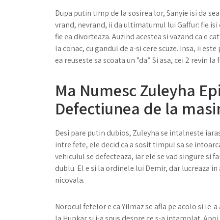
Dupa putin timp de la sosirea lor, Sanyie isi da se
vrand, nevrand, ii da ultimatumul lui Gaffur: fie isi
fie ea divorteaza. Auzind acestea si vazand ca e ca
la conac, cu gandul de a-si cere scuze. Insa, ii est
ea reuseste sa scoata un ”da”. Si asa, cei 2 revin la
Ma Numesc Zuleyha Epi
Defectiunea de la masi
Desi pare putin dubios, Zuleyha se intalneste iaras
intre fete, ele decid ca a sosit timpul sa se intoar
vehiculul se defecteaza, iar ele se vad singure si f
dublu. El e si la ordinele lui Demir, dar lucreaza in
nicovala.
Norocul fetelor e ca Yilmaz se afla pe acolo si le-a
la Hunkar si i-a spus despre ce s-a intamplat. Apoi, a