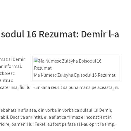
sodul 16 Rezumat: Demir l-a
lmaz si Demir
ar informal.
azboiesc
Ma Numesc Zuleyha Episodul 16 Rezumat
entru o
acate insa, fiul lui Hunkar a reusit sa puna mana pe aceasta, nu
ebahattin afla asa, din vorba in vorba ca dulaul lui Demir,
il. Daca va amintiti, el a aflat ca Yilmaz e inconstient in
ricire, oamenii lui Fekeli au fost pe faza si l-au oprit la timp.