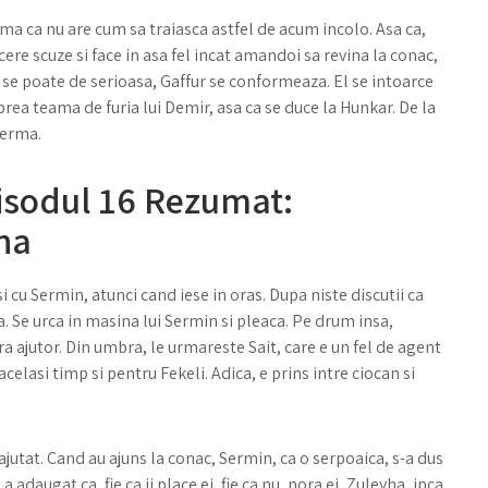
ama ca nu are cum sa traiasca astfel de acum incolo. Asa ca,
 cere scuze si face in asa fel incat amandoi sa revina la conac,
t se poate de serioasa, Gaffur se conformeaza. El se intoarce
e prea teama de furia lui Demir, asa ca se duce la Hunkar. De la
 ferma.
sodul 16 Rezumat:
na
i cu Sermin, atunci cand iese in oras. Dupa niste discutii ca
ca. Se urca in masina lui Sermin si pleaca. Pe drum insa,
ara ajutor. Din umbra, le urmareste Sait, care e un fel de agent
 acelasi timp si pentru Fekeli. Adica, e prins intre ciocan si
 ajutat. Cand au ajuns la conac, Sermin, ca o serpoaica, s-a dus
 adaugat ca ,fie ca ii place ei, fie ca nu, nora ei, Zuleyha, inca