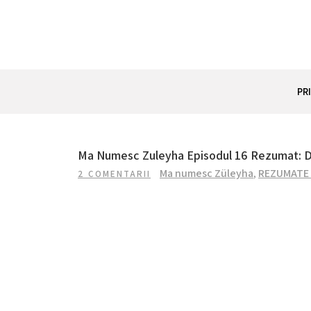
Skip
to
content
REZUMAT SERIAL
Totul despre seriale turcesti si actori din Turcia.
PR
Ma Numesc Zuleyha Episodul 16 Rezumat: Dem
Ma numesc Züleyha
,
REZUMATE 
2 COMENTARII