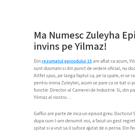
Ma Numesc Zuleyha Epi
invins pe Yilmaz!
Din
rezumatul epiosdului 15
am aflat ca acum, Yi
sunt dusmani si din punct de vedere oficial, nu do
Altfel spus, pe langa faptul ca, pe la spate, ei se r
pentru inima Zuleyhei, acum se pare ca se bat si p
functie: Director al Camerei de Industrie. Si, din p
Yilmaz al nostru…
Gaffur are parte de inca un episod greu. Doctorul S
dupa cum l-am denumit noi, a facut un gest regretab
spital si a vrut sa il sufoce ajutat de o perna. Din fe