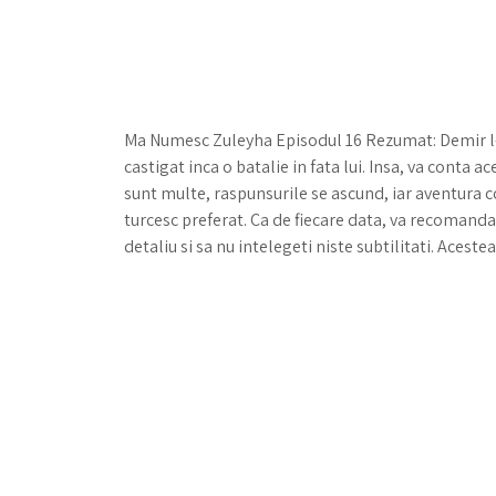
Ma Numesc Zuleyha Episodul 16 Rezumat: Demir l-a 
castigat inca o batalie in fata lui. Insa, va conta a
sunt multe, raspunsurile se ascund, iar aventura c
turcesc preferat. Ca de fiecare data, va recomandam
detaliu si sa nu intelegeti niste subtilitati. Aceste