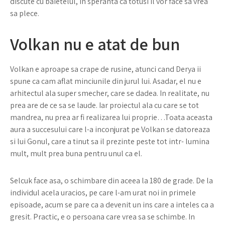
discute cu baietelul, in speranta ca totusi il vor face sa vrea
sa plece.
Volkan nu e atat de bun
Volkan e aproape sa crape de rusine, atunci cand Derya ii
spune ca cam aflat minciunile din jurul lui. Asadar, el nu e
arhitectul ala super smecher, care se dadea. In realitate, nu
prea are de ce sa se laude. Iar proiectul ala cu care se tot
mandrea, nu prea ar fi realizarea lui proprie…Toata aceasta
aura a succesului care l-a inconjurat pe Volkan se datoreaza
si lui Gonul, care a tinut sa il prezinte peste tot intr- lumina
mult, mult prea buna pentru unul ca el.
Selcuk face asa, o schimbare din aceea la 180 de grade. De la
individul acela uracios, pe care l-am urat noi in primele
episoade, acum se pare ca a devenit un ins care a inteles ca a
gresit. Practic, e o persoana care vrea sa se schimbe. In