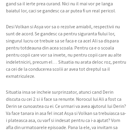
gand sa il ierte prea curand. Nici nu il mai vor pe langa
baiatul lor, caci se gandesc ca ar putea fi un real pericol.
Desi Volkan si Asya vor sa o rezolve amiabil, respectivii nu
sunt de acord. Se gandesc ca pentru siguranta fiului lor,
singurul lucru ce trebuie sa se faca e ca acel Ali sa dispara
pentru totdeauna din acea scoala. Pentru ca e o scoala
pentru copii care vor sa invete, nu pentru copii care au alte
indeletniciri, precum el… Situatia nu arata deloc roz, pentru
ca cei de la conducerea scolii ar avea tot dreptul sa il
exmatriculeze.
Situatia insa se incheie surprinzator, atunci cand Derin
discuta cu cei 2 si ii face sa renunte. Norocul lui Ali a fost ca
Derin se cunoastea cu ei. Ce urmari va avea ajutorul lui Derin?
Va face tanara in asa fel incat Asya si Volkan sa trebuiasca sa-
i plateasca asa, cu varf si indesat pentru ca i-a ajutat? Vom
afla din urmatoarele episoade. Pana la ele, va invitam sa