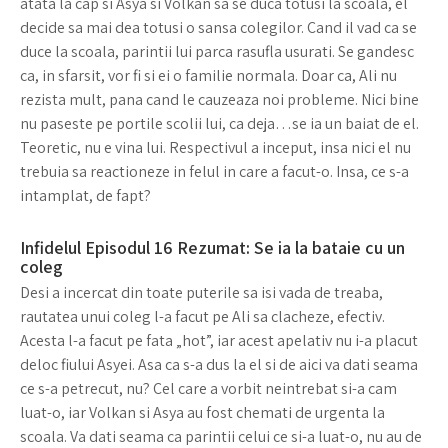
atata la cap si Asya si Volkan sa se duca totusi la scoala, el
decide sa mai dea totusi o sansa colegilor. Cand il vad ca se
duce la scoala, parintii lui parca rasufla usurati. Se gandesc
ca, in sfarsit, vor fi si ei o familie normala. Doar ca, Ali nu
rezista mult, pana cand le cauzeaza noi probleme. Nici bine
nu paseste pe portile scolii lui, ca deja…se ia un baiat de el.
Teoretic, nu e vina lui. Respectivul a inceput, insa nici el nu
trebuia sa reactioneze in felul in care a facut-o. Insa, ce s-a
intamplat, de fapt?
Infidelul Episodul 16 Rezumat: Se ia la bataie cu un
coleg
Desi a incercat din toate puterile sa isi vada de treaba,
rautatea unui coleg l-a facut pe Ali sa clacheze, efectiv.
Acesta l-a facut pe fata „hot”, iar acest apelativ nu i-a placut
deloc fiului Asyei. Asa ca s-a dus la el si de aici va dati seama
ce s-a petrecut, nu? Cel care a vorbit neintrebat si-a cam
luat-o, iar Volkan si Asya au fost chemati de urgenta la
scoala. Va dati seama ca parintii celui ce si-a luat-o, nu au de