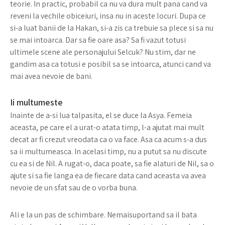
teorie. In practic, probabil ca nu va dura mult pana cand va
reveni la vechile obiceiuri, insa nu in aceste locuri. Dupa ce
si-a luat banii de la Hakan, si-a zis ca trebuie sa plece si sa nu
se mai intoarca. Dar sa fie oare asa? Sa fi vazut totusi
ultimele scene ale personajului Selcuk? Nu stim, dar ne
gandim asa ca totusi e posibil sa se intoarca, atunci cand va
mai avea nevoie de bani.
Ii multumeste
Inainte de a-si lua talpasita, el se duce la Asya. Femeia
aceasta, pe care el a urat-o atata timp, l-a ajutat mai mult
decat ar fi crezut vreodata ca o va face. Asa ca acum s-a dus
sa ii multumeasca. In acelasi timp, nu a putut sa nu discute
cu ea si de Nil. A rugat-o, daca poate, sa fie alaturi de Nil, sa o
ajute si sa fie langa ea de fiecare data cand aceasta va avea
nevoie de un sfat sau de o vorba buna.
Ali e la un pas de schimbare. Nemaisuportand sa il bata