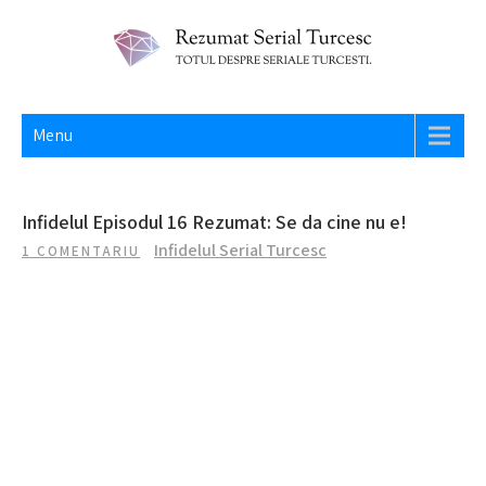
Skip
to
content
REZUMAT SERIAL TURCESC
Totul despre seriale turcesti si actori din Turcia.
Menu
Infidelul Episodul 16 Rezumat: Se da cine nu e!
Infidelul Serial Turcesc
1 COMENTARIU