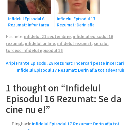
Infidelul Episodul 6
Infidelul Episodul 17
Rezumat: Infruntarea
Rezumat: Derin afla
rivalelor!
tot adevarul!
Etichete:
infidelul 21 septembrie
,
infidelul episodul 16
rezumat
,
infidelul online
,
infidelul rezumat
,
serialul
turcesc infidelul episodul 16
Navigare
Aripi Frante Episodul 28 Rezumat: Incercari peste incercari
Infidelul Episodul 17 Rezumat: Derin afla tot adevarul!
în
articole
1 thought on “Infidelul
Episodul 16 Rezumat: Se da
cine nu e!”
Pingback:
Infidelul Episodul 17 Rezumat: Derin afla tot