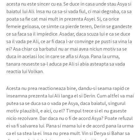
acesta nu este sincer cu ea. Se duce in casa unde stau Asya si
baiatul lui Ali. Insa nu ca sa-si vada fiul, ci mai degraba, ca sa
poata sa fie cat mai mult in prezenta Asyei. Si, ca orice
femeie geloasa, ce simte ca pierde teren, Derin se gandeste
ce sa faca sa il impiedice. Asadar, daca scuza lui e ca se duce
sa il vada pe Ali, ce ar fi daca l-ar convinge pe pusti sa vina la
ei? Asa chiar ca barbatul nu ar mai avea niciun motiv sa se
duca in acelasi loc in care se afla si Asya. Pana la urma,
tanara reuseste sa-l aduca pe Ali si abia asteapta sa vada
reactia lui Volkan.
Acesta nu prea reactioneaza bine, dandu-si seama rapid ce
inseamna prezenta lui Ali langa el si Derin. Cum altfel va mai
putea sa se duca sa o vada pe Asya, daca baiatul, singurul
motiv plauzibil, e aici, cu el? Timpul trece si el nu gaseste
nicio rezolvare. Dar daca nu o fi de acord Asya? Poate refuzul
ei va fi salvarea lui. Pana si mama lui e de acord pana la urma
ca el sa stea la ei. Insa nu prea mult. Vin si Derya si Bahar sa