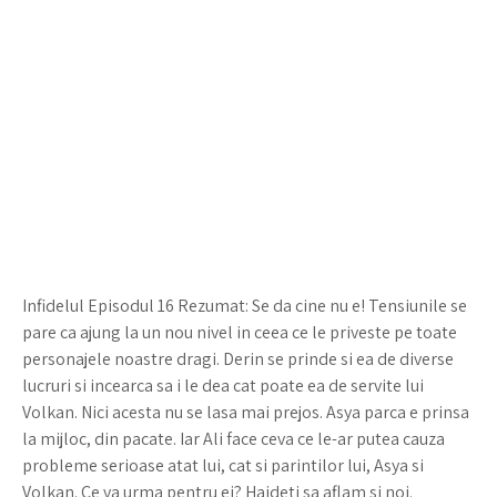
Infidelul Episodul 16 Rezumat: Se da cine nu e! Tensiunile se
pare ca ajung la un nou nivel in ceea ce le priveste pe toate
personajele noastre dragi. Derin se prinde si ea de diverse
lucruri si incearca sa i le dea cat poate ea de servite lui
Volkan. Nici acesta nu se lasa mai prejos. Asya parca e prinsa
la mijloc, din pacate. Iar Ali face ceva ce le-ar putea cauza
probleme serioase atat lui, cat si parintilor lui, Asya si
Volkan. Ce va urma pentru ei? Haideti sa aflam si noi.