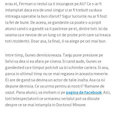
erau el, Ferman si restul sa il incurajeze pe Ali? Ce s-ar fi
intamplat daca era de unul singur si ar fi trebuit sa duca
intreaga operatie la bun sfarsit? Sigur lucrurile nu ar fi fost
la fel de bune. De aceea, se gandeste ca poate s-a pripit
atunci cand s-a gandit sa il pastreze pe el, dintre toti. Isi da
seama ca e nevoie de un lung sir de probe prin care sa treaca
toti rezidentii. Doar asa, la final, il va alege pe cel mai bun.
Intre timp, Gunes demisioneaza. Tanju pune presiune pe
Selvi sa dea si ea afara pe cineva. Si cand aude, Gunes se
gandested ca e timpul potrivit sa isi schimbe cariera. Si asa,
parca in ultimul timp nu se mai regasea in aceasta meserie.
El are de gand sa devina un actor de talie inalta. Asa ca isi
depune demisia. Ce va urma pentru ai nostri? Ramane de
vazut. Pana atunci, va invitam si pe
pagina de Facebook
. Aici,
toti telespectatorii ce urmaresc serialul pot sa discute
despre ce se mai intampla in Doctorul Minune.