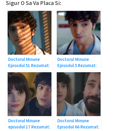
Sigur O Sa Va Placa Si:
Doctorul Minune
Doctorul Minune
Episodul 51 Rezumat:
Episodul 5 Rezumat:
Probleme
Ali e dezamagit!
neasteptate
Doctorul Minune
Doctorul Minune
episodul 17 Rezumat:
Episodul 66 Rezumat: