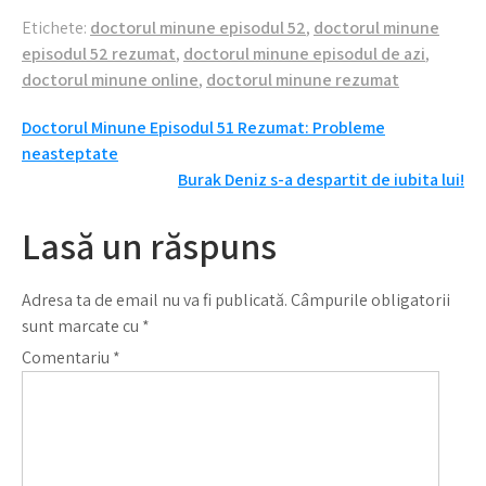
Ah, dragostea…
Un nou inceput pentru
Etichete:
doctorul minune episodul 52
,
doctorul minune
Ferman!
episodul 52 rezumat
,
doctorul minune episodul de azi
,
doctorul minune online
,
doctorul minune rezumat
Navigare
Doctorul Minune Episodul 51 Rezumat: Probleme
neasteptate
în
Burak Deniz s-a despartit de iubita lui!
articole
Lasă un răspuns
Adresa ta de email nu va fi publicată.
Câmpurile obligatorii
sunt marcate cu
*
Comentariu
*