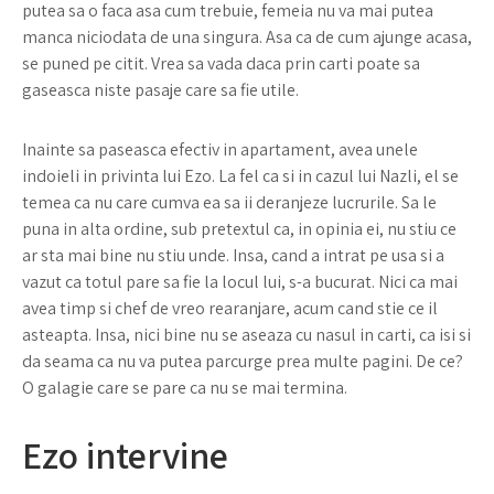
putea sa o faca asa cum trebuie, femeia nu va mai putea
manca niciodata de una singura. Asa ca de cum ajunge acasa,
se puned pe citit. Vrea sa vada daca prin carti poate sa
gaseasca niste pasaje care sa fie utile.
Inainte sa paseasca efectiv in apartament, avea unele
indoieli in privinta lui Ezo. La fel ca si in cazul lui Nazli, el se
temea ca nu care cumva ea sa ii deranjeze lucrurile. Sa le
puna in alta ordine, sub pretextul ca, in opinia ei, nu stiu ce
ar sta mai bine nu stiu unde. Insa, cand a intrat pe usa si a
vazut ca totul pare sa fie la locul lui, s-a bucurat. Nici ca mai
avea timp si chef de vreo rearanjare, acum cand stie ce il
asteapta. Insa, nici bine nu se aseaza cu nasul in carti, ca isi si
da seama ca nu va putea parcurge prea multe pagini. De ce?
O galagie care se pare ca nu se mai termina.
Ezo intervine