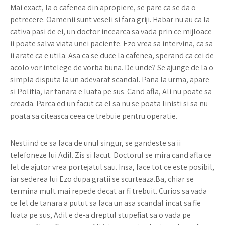
Mai exact, la o cafenea din apropiere, se pare ca se da o
petrecere. Oamenii sunt veseli si fara griji. Habar nu au ca la
cativa pasi de ei, un doctor incearca sa vada prin ce mijloace
ii poate salva viata unei paciente. Ezo vrea sa intervina, ca sa
ii arate ca e utila. Asa ca se duce la cafenea, sperand ca cei de
acolo vor intelege de vorba buna. De unde? Se ajunge de la o
simpla disputa la un adevarat scandal. Pana la urma, apare
si Politia, iar tanara e luata pe sus. Cand afla, Ali nu poate sa
creada. Parca ed un facut ca el sa nu se poata linisti si sa nu
poata sa citeasca ceea ce trebuie pentru operatie.
Nestiind ce sa faca de unul singur, se gandeste sa ii
telefoneze lui Adil. Zis si facut. Doctorul se mira cand afla ce
fel de ajutor vrea portejatul sau. Insa, face tot ce este posibil,
iar sederea lui Ezo dupa gratii se scurteaza.Ba, chiar se
termina mult mai repede decat ar fi trebuit. Curios sa vada
ce fel de tanara a putut sa faca un asa scandal incat sa fie
luata pe sus, Adil e de-a dreptul stupefiat sa o vada pe