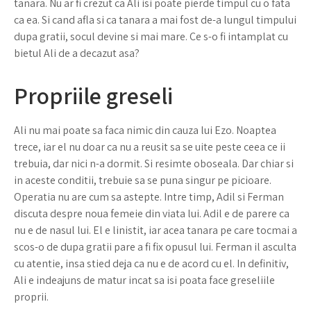
tanara. Nu ar fi crezut ca Ali isi poate pierde timpul cu o fata
ca ea. Si cand afla si ca tanara a mai fost de-a lungul timpului
dupa gratii, socul devine si mai mare. Ce s-o fi intamplat cu
bietul Ali de a decazut asa?
Propriile greseli
Ali nu mai poate sa faca nimic din cauza lui Ezo. Noaptea
trece, iar el nu doar ca nu a reusit sa se uite peste ceea ce ii
trebuia, dar nici n-a dormit. Si resimte oboseala. Dar chiar si
in aceste conditii, trebuie sa se puna singur pe picioare.
Operatia nu are cum sa astepte. Intre timp, Adil si Ferman
discuta despre noua femeie din viata lui. Adil e de parere ca
nu e de nasul lui. El e linistit, iar acea tanara pe care tocmai a
scos-o de dupa gratii pare a fi fix opusul lui. Ferman il asculta
cu atentie, insa stied deja ca nu e de acord cu el. In definitiv,
Ali e indeajuns de matur incat sa isi poata face greseliile
proprii.