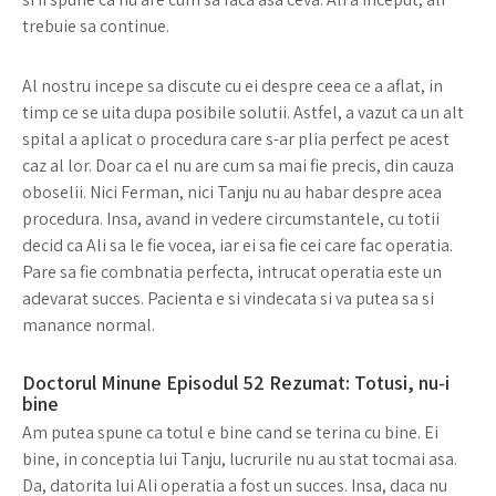
trebuie sa continue.
Al nostru incepe sa discute cu ei despre ceea ce a aflat, in
timp ce se uita dupa posibile solutii. Astfel, a vazut ca un alt
spital a aplicat o procedura care s-ar plia perfect pe acest
caz al lor. Doar ca el nu are cum sa mai fie precis, din cauza
oboselii. Nici Ferman, nici Tanju nu au habar despre acea
procedura. Insa, avand in vedere circumstantele, cu totii
decid ca Ali sa le fie vocea, iar ei sa fie cei care fac operatia.
Pare sa fie combnatia perfecta, intrucat operatia este un
adevarat succes. Pacienta e si vindecata si va putea sa si
manance normal.
Doctorul Minune Episodul 52 Rezumat: Totusi, nu-i
bine
Am putea spune ca totul e bine cand se terina cu bine. Ei
bine, in conceptia lui Tanju, lucrurile nu au stat tocmai asa.
Da, datorita lui Ali operatia a fost un succes. Insa, daca nu