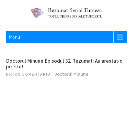
Skip
to
content
REZUMAT SERIAL TURCESC
Totul despre seriale turcesti si actori din Turcia.
Menu
Doctorul Minune Episodul 52 Rezumat: Au arestat-o
pe Ezo!
Doctorul Minune
NICIUN COMENTARIU