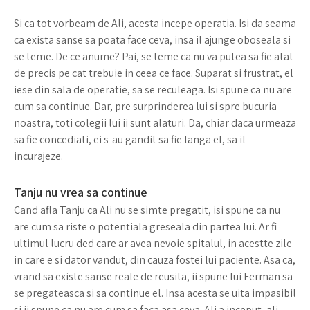
Si ca tot vorbeam de Ali, acesta incepe operatia. Isi da seama
ca exista sanse sa poata face ceva, insa il ajunge oboseala si
se teme. De ce anume? Pai, se teme ca nu va putea sa fie atat
de precis pe cat trebuie in ceea ce face. Suparat si frustrat, el
iese din sala de operatie, sa se reculeaga. Isi spune ca nu are
cum sa continue. Dar, pre surprinderea lui si spre bucuria
noastra, toti colegii lui ii sunt alaturi. Da, chiar daca urmeaza
sa fie concediati, ei s-au gandit sa fie langa el, sa il
incurajeze.
Tanju nu vrea sa continue
Cand afla Tanju ca Ali nu se simte pregatit, isi spune ca nu
are cum sa riste o potentiala greseala din partea lui. Ar fi
ultimul lucru ded care ar avea nevoie spitalul, in acestte zile
in care e si dator vandut, din cauza fostei lui paciente. Asa ca,
vrand sa existe sanse reale de reusita, ii spune lui Ferman sa
se pregateasca si sa continue el. Insa acesta se uita impasibil
si ii spune ca nu are cum sa faca asa ceva. Ali a inceput, ali