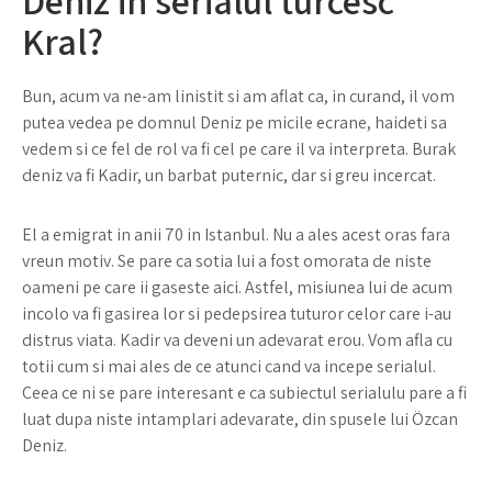
Deniz in serialul turcesc
Kral?
Bun, acum va ne-am linistit si am aflat ca, in curand, il vom
putea vedea pe domnul Deniz pe micile ecrane, haideti sa
vedem si ce fel de rol va fi cel pe care il va interpreta. Burak
deniz va fi Kadir, un barbat puternic, dar si greu incercat.
El a emigrat in anii 70 in Istanbul. Nu a ales acest oras fara
vreun motiv. Se pare ca sotia lui a fost omorata de niste
oameni pe care ii gaseste aici. Astfel, misiunea lui de acum
incolo va fi gasirea lor si pedepsirea tuturor celor care i-au
distrus viata. Kadir va deveni un adevarat erou. Vom afla cu
totii cum si mai ales de ce atunci cand va incepe serialul.
Ceea ce ni se pare interesant e ca subiectul serialulu pare a fi
luat dupa niste intamplari adevarate, din spusele lui Özcan
Deniz.