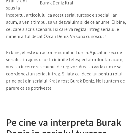
Kral. V-am
Burak Deniz Kral
spus la
inceputul articolului ca acest serial turcesc e special. Iar
acum, a venit timpul sa va dezvaluim si de ce anume. Ei bine,
cel care a scris scenariul si care va regiza intreg serialul e
nimeni altul decat Özcan Deniz. Va suna cunoscut?
Ei bine, el este un actor renumit in Turcia. A jucat in zeci de
seriale si a ajuns usor la inimile telespectatorilor. Iar acum,
vrea sa incerce si scaunul de regizor. Vrea sa vada cum e sa
coordonezi un serial intreg. Si iata ca ideea lui pentru rolul
principal din serialul Kral a fost Burak Deniz. Noi suntem de
parere ca se potriveste.
Pe cine va interpreta Burak