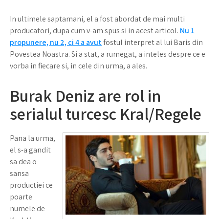
In ultimele saptamani, el a fost abordat de mai multi
producatori, dupa cum v-am spus si in acest articol.
Nu 1
propunere, nu 2, ci 4 a avut
fostul interpret al lui Baris din
Povestea Noastra. Si a stat, a rumegat, a inteles despre ce e
vorba in fiecare si, in cele din urma, a ales.
Burak Deniz are rol in
serialul turcesc Kral/Regele
Pana la urma,
el s-a gandit
sa dea o
sansa
productiei ce
poarte
numele de