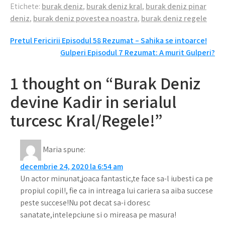
Etichete:
burak deniz
,
burak deniz kral
,
burak deniz pinar
deniz
,
burak deniz povestea noastra
,
burak deniz regele
Navigare
Pretul Fericirii Episodul 58 Rezumat – Sahika se intoarce!
Gulperi Episodul 7 Rezumat: A murit Gulperi?
în
articole
1 thought on “Burak Deniz
devine Kadir in serialul
turcesc Kral/Regele!”
Maria
spune:
decembrie 24, 2020 la 6:54 am
Un actor minunat,joaca fantastic,te face sa-l iubesti ca pe
propiul copil!, fie ca in intreaga lui cariera sa aiba succese
peste succese!Nu pot decat sa-i doresc
sanatate,intelepciune si o mireasa pe masura!