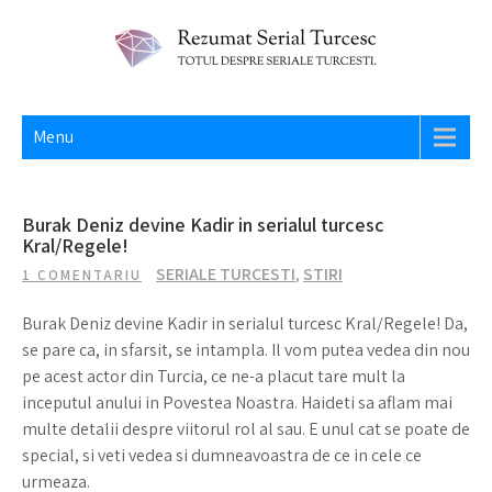
Skip
to
content
REZUMAT SERIAL TURCESC
Totul despre seriale turcesti si actori din Turcia.
Menu
Burak Deniz devine Kadir in serialul turcesc
Kral/Regele!
SERIALE TURCESTI
,
STIRI
1 COMENTARIU
Burak Deniz devine Kadir in serialul turcesc Kral/Regele! Da,
se pare ca, in sfarsit, se intampla. Il vom putea vedea din nou
pe acest actor din Turcia, ce ne-a placut tare mult la
inceputul anului in Povestea Noastra. Haideti sa aflam mai
multe detalii despre viitorul rol al sau. E unul cat se poate de
special, si veti vedea si dumneavoastra de ce in cele ce
urmeaza.