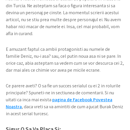
din Turcia. Ne asteptam sa faca o figura interesanta si sa
devina un personaj pe cinste. La momentul scrierii acestui
articol, nu se stiu prea multe despre personajul ei. Nu avem
habar nici macar de numele ei. Insa, cel mai probabil, vom
afla in curand.
E amuzant faptul ca ambii protagonisti au numele de
familie Deniz, nu-i asa? sau, cel putin noua asa ni se pare. In
orice caz, abia asteptam sa vedem cum se vor descurca cei 2,
dar mai ales ce chimie vor avea pe micile ecrane.
Ce parere aveti? O sa fie un succes serialul cu ei 2 in rolurile
principale? Spuneti-ne in sectiunea de comentarii. Si nu
uitati ca inca mai exista
pagina de Facebook Povestea
Noastra
, daca vreti sa va amintiti de cum a jucat Burak Deniz
in acest serial turcesc.
Sigur O Sa Va Placa Si: