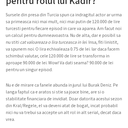
pentru rolul lui Kadir?
Sursele din presa din Turcia spun ca indragitul actor ar urma
sa primeasca nici mai mult, nici mai putin de 120.000 de lire
turcesti pentru fiecare episod in care va aparea. Am facut noi
un calcul pentru dumneavoastra. Nu de alta, dar e posibil sa
nu stiti
cat valoareaza o lira turceasca in lei
. Insa, fiti linistit,
va spunem noi. O lira echivaleaza 0.75 de lei. Iar daca facem
schimbul valutar, cele 120.000 de lire se transforma in
aproape 90.000 de lei. Wow! Va dati seama? 90.000 de lei
pentru un singur episod.
Nu e de mirare ca fanele abunda in jurul lui Burak Deniz. Pe
langa faptul ca e aratos si stie sa joace bine, are si o
stabilitate financiara de invidiat. Doar datorita acestui sezon
din Kral/Regele, el va deveni atat de bogat, incat probabil
nici nu va trebui sa accepte un alt rol in alt serial, decat daca
vrea.