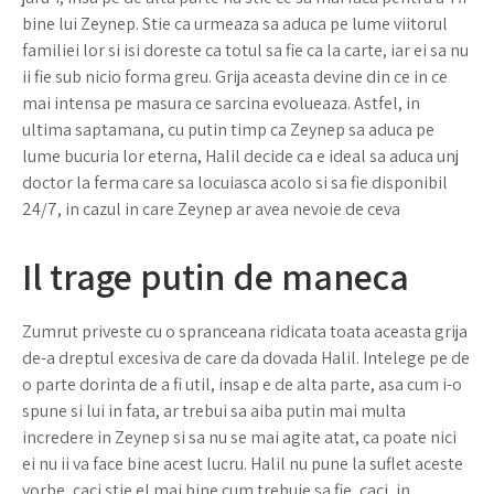
bine lui Zeynep. Stie ca urmeaza sa aduca pe lume viitorul
familiei lor si isi doreste ca totul sa fie ca la carte, iar ei sa nu
ii fie sub nicio forma greu. Grija aceasta devine din ce in ce
mai intensa pe masura ce sarcina evolueaza. Astfel, in
ultima saptamana, cu putin timp ca Zeynep sa aduca pe
lume bucuria lor eterna, Halil decide ca e ideal sa aduca unj
doctor la ferma care sa locuiasca acolo si sa fie disponibil
24/7, in cazul in care Zeynep ar avea nevoie de ceva
Il trage putin de maneca
Zumrut priveste cu o spranceana ridicata toata aceasta grija
de-a dreptul excesiva de care da dovada Halil. Intelege pe de
o parte dorinta de a fi util, insap e de alta parte, asa cum i-o
spune si lui in fata, ar trebui sa aiba putin mai multa
incredere in Zeynep si sa nu se mai agite atat, ca poate nici
ei nu ii va face bine acest lucru. Halil nu pune la suflet aceste
vorbe, caci stie el mai bine cum trebuie sa fie, caci, in