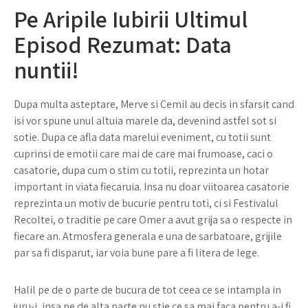
Pe Aripile Iubirii Ultimul
Episod Rezumat: Data
nuntii!
Dupa multa asteptare, Merve si Cemil au decis in sfarsit cand
isi vor spune unul altuia marele da, devenind astfel sot si
sotie. Dupa ce afla data marelui eveniment, cu totii sunt
cuprinsi de emotii care mai de care mai frumoase, caci o
casatorie, dupa cum o stim cu totii, reprezinta un hotar
important in viata fiecaruia. Insa nu doar viitoarea casatorie
reprezinta un motiv de bucurie pentru toti, ci si Festivalul
Recoltei, o traditie pe care Omer a avut grija sa o respecte in
fiecare an. Atmosfera generala e una de sarbatoare, grijile
par sa fi disparut, iar voia bune pare a fi litera de lege.
Halil pe de o parte de bucura de tot ceea ce se intampla in
juru-i, insa pe de alta parte nu stie ce sa mai faca pentru a-i fi