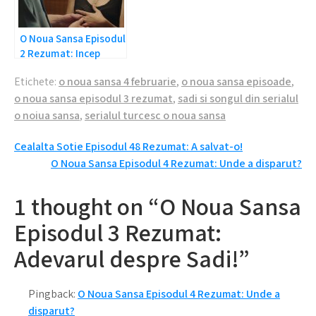
O Noua Sansa Episodul
2 Rezumat: Incep
Problemele!
Etichete:
o noua sansa 4 februarie
,
o noua sansa episoade
,
o noua sansa episodul 3 rezumat
,
sadi si songul din serialul
o noiua sansa
,
serialul turcesc o noua sansa
Navigare
Cealalta Sotie Episodul 48 Rezumat: A salvat-o!
O Noua Sansa Episodul 4 Rezumat: Unde a disparut?
în
articole
1 thought on “O Noua Sansa
Episodul 3 Rezumat:
Adevarul despre Sadi!”
Pingback:
O Noua Sansa Episodul 4 Rezumat: Unde a
disparut?