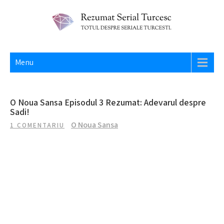
Skip
to
content
REZUMAT SERIAL TURCESC
Totul despre seriale turcesti si actori din Turcia.
Menu
O Noua Sansa Episodul 3 Rezumat: Adevarul despre
Sadi!
O Noua Sansa
1 COMENTARIU