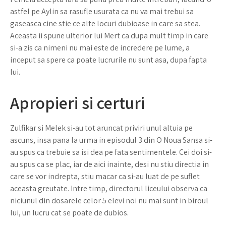
astfel pe Aylin sa rasufle usurata ca nu va mai trebui sa
gaseasca cine stie ce alte locuri dubioase in care sa stea.
Aceasta ii spune ulterior lui Mert ca dupa mult timp in care
si-a zis ca nimeni nu mai este de incredere pe lume, a
inceput sa spere ca poate lucrurile nu sunt asa, dupa fapta
lui.
Apropieri si certuri
Zulfikar si Melek si-au tot aruncat priviri unul altuia pe
ascuns, insa pana la urma in episodul 3 din O Noua Sansa si-
au spus ca trebuie sa isi dea pe fata sentimentele. Cei doi si-
au spus ca se plac, iar de aici inainte, desi nu stiu directia in
care se vor indrepta, stiu macar ca si-au luat de pe suflet
aceasta greutate. Intre timp, directorul liceului observa ca
niciunul din dosarele celor 5 elevi noi nu mai sunt in biroul
lui, un lucru cat se poate de dubios.