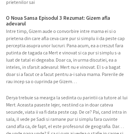
prietenilor sai
O Noua Sansa Episodul 3 Rezumat: Gizem afla
adevarul
Intre timp, Gizem aude o convorbire intre mama ei si o
prietena din care afla ceva care pur si simplu ii da peste cap
perceptia asupra unor lucruri. Pana acum, ea a creszut fara
putinta de tagada ca Mert e vinovat si ca pur si simplu s-a
luat de tatal ei degeaba. Doar ca, in urma discutiei, ea a
inteles, in sfarsit adevarul: Mert nu e vinovat. El s-a bagat
doar si a facut ce a facut pentru a-i salva mama. Parerile de
rau incep sa o cuprinda pe Gizem…
Derya trebuie sa mearga la sedinta cu parintii ca tutore al lui
Mert. Aceasta paseste lejer, nestiind ca in doar cateva
secunde, viata ii va fi data peste cap. De ce? Pai, cand intra in
sala, il vede pe Sadi si ramane pur si simplu fara cuvinte
cand afla ca, de fapt, el este profesorul de geografia. Dar…
de unde pana unde? E ca si cum ai vedea o stafie in carne si