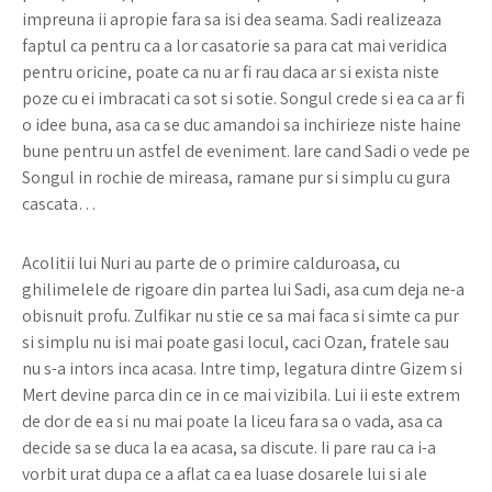
impreuna ii apropie fara sa isi dea seama. Sadi realizeaza
faptul ca pentru ca a lor casatorie sa para cat mai veridica
pentru oricine, poate ca nu ar fi rau daca ar si exista niste
poze cu ei imbracati ca sot si sotie. Songul crede si ea ca ar fi
o idee buna, asa ca se duc amandoi sa inchirieze niste haine
bune pentru un astfel de eveniment. Iare cand Sadi o vede pe
Songul in rochie de mireasa, ramane pur si simplu cu gura
cascata…
Acolitii lui Nuri au parte de o primire calduroasa, cu
ghilimelele de rigoare din partea lui Sadi, asa cum deja ne-a
obisnuit profu. Zulfikar nu stie ce sa mai faca si simte ca pur
si simplu nu isi mai poate gasi locul, caci Ozan, fratele sau
nu s-a intors inca acasa. Intre timp, legatura dintre Gizem si
Mert devine parca din ce in ce mai vizibila. Lui ii este extrem
de dor de ea si nu mai poate la liceu fara sa o vada, asa ca
decide sa se duca la ea acasa, sa discute. Ii pare rau ca i-a
vorbit urat dupa ce a aflat ca ea luase dosarele lui si ale