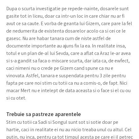
Dupa o scurta investigatie pe repede-nainte, dosarele sunt
gasite tot in liceu, doar ca intr-un loc in care chiar nu ar fi
avut ce sa caute. E vorba de geanta lui Gizem, care pare la fel
de nedumerita de existenta dosarelor acolo ca si cei ce le
gasesc. Nu are habar tanara cum de niste astfel de
documente importante au ajuns fix la ea. In realitate insa,
totul e un plan de-al lui Sevda, care a aflat ca Araz le-ar avea
si s-a gandit sa faca o miscare scurta, dar iata ca, de ewfect,
caci nimeni nu o crede pe Gizem cand spune ca nu e
vinovata. Astfel, tanara e suspendata pentru 3 zile pentru
fapta pe care noi stim cu totii ca nu a comis-o, de fapt. Nici
macar Mert nu e intelept de data aceasta si o face si el cu ou
si cu otet.
Trebuie sa pastreze aparentele
Stim cu totii ca Sadi si Songul sunt sot si sotie doar pe
hartie, caci in realitate ei nu au nicio treaba unul cu altul. Cel
putin, nu inca, pentru ca tot timpul acesta pe care ei il petrec