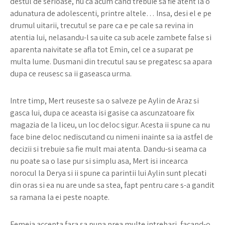
destul de serioase, nu ca acum cand trebuie sa fie atent la o
adunatura de adolescenti, printre altele… Insa, desi el e pe
drumul uitarii, trecutul se pare ca e pe cale sa revina in
atentia lui, nelasandu-l sa uite ca sub acele zambete false si
aparenta naivitate se afla tot Emin, cel ce a suparat pe
multa lume. Dusmani din trecutul sau se pregatesc sa apara
dupa ce reusesc sa ii gaseasca urma.
Intre timp, Mert reuseste sa o salveze pe Aylin de Araz si
gasca lui, dupa ce aceasta isi gasise ca ascunzatoare fix
magazia de la liceu, un loc deloc sigur. Acesta ii spune ca nu
face bine deloc nediscutand cu nimeni inainte sa ia astfel de
decizii si trebuie sa fie mult mai atenta. Dandu-si seama ca
nu poate sa o lase pur si simplu asa, Mert isi incearca
norocul la Derya si ii spune ca parintii lui Aylin sunt plecati
din oras si ea nu are unde sa stea, fapt pentru care s-a gandit
sa ramana la ei peste noapte.
Femeia accepta fara sa puna prea multe intrebari, facand-o