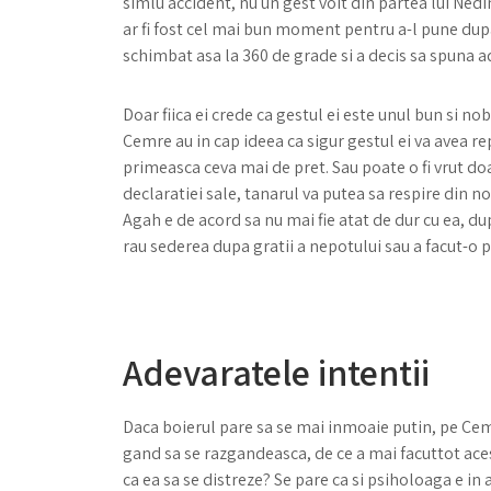
simlu accident, nu un gest voit din partea lui Nedi
ar fi fost cel mai bun moment pentru a-l pune dupa
schimbat asa la 360 de grade si a decis sa spuna a
Doar fiica ei crede ca gestul ei este unul bun si nobil
Cemre au in cap ideea ca sigur gestul ei va avea rep
primeasca ceva mai de pret. Sau poate o fi vrut doa
declaratiei sale, tanarul va putea sa respire din nou
Agah e de acord sa nu mai fie atat de dur cu ea, dup
rau sederea dupa gratii a nepotului sau a facut-o 
Adevaratele intentii
Daca boierul pare sa se mai inmoaie putin, pe Cemr
gand sa se razgandeasca, de ce a mai facuttot acest
ca ea sa se distreze? Se pare ca si psiholoaga e in 