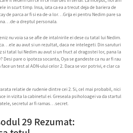
are il vedem din ce in ce mai des in serial. La inceput, noi am
le in scurt timp. Insa, iata ca ea a trecut deja de bariera de
ay de parca ar fi si ea de-a lor…Grija ei pentru Nedim pare sa
n una…de-a dreptul personala.
niz nu voia sa se afle de intalnirile ei dese cu tatal lui Nedim.
aca…ele au avut si un rezultat, daca ne intelegeti. Din saruturi
z si tatal lui Nedim au avut si un fruct al dragostei lor, pana la
Desi pare o ipoteza socanta, Oya se gandeste ca nu ar fi rau
ace un test al ADN-ului celor 2. Daca se vor potrivi, e clar ca
arata relatie de rudenie dintre cei 2. Si, cel mai probabil, nici
uce in vizita la cabinetul ei. Greseala psiholoagei va da startul
ltatele, secretul ar fi ramas…secret.
sodul 29 Rezumat:
ca totul