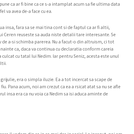
une ca ar fi bine ca ce s-a intamplat acum sa fie ultima data
fel va avea de-a face cu ea.
insa, fara sa se mai tina cont si de faptul ca ar fi altii,
ui Ceren reuseste sa auda niste detalii tare interesante. Se
iv de a-si schimba parerea. Nu a facut-o din altruism, ci tot
 inainte ca, daca va continua cu declaratia conform careia
a culcat cu tatal lui Nedim. Iar pentru Seniz, acesta este unul
tii.
ijulie, era o simpla iluzie. Ea a tot incercat sa scape de
fiu. Pana acum, noi am crezut ca ea a rsicat atat sa nu se afle
rul insa era ca nu voia ca Nedim sa isi aduca aminte de