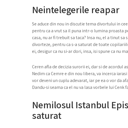
Neintelegerile reapar
Se aduce din nou in discutie tema divortului in cee
pentru ca a vrut sa il puna intr-o lumina proasta p
casa, nu ar fi trebuit sa taca? Insa nu, el a tinut 
divorteze, pentru ca s-a saturat de toate copilariile
ei, desigur ca nu si-ar dori, insa, isi spune ca nu
Ceren afla de decizia surorii ei, dar si de acordul 
Nedim ca Cemre e din nou libera, va incerca iarasi 
vor deveni un cuplu adevarat, iar pe ea o vor da a
Dandu-si seama ca el nu va lasa vorbele lui Cenk f
Nemilosul Istanbul Epi
saturat