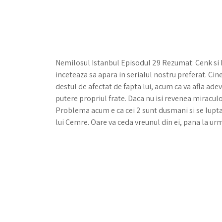
Nemilosul Istanbul Episodul 29 Rezumat: Cenk si N
inceteaza sa apara in serialul nostru preferat. Cine
destul de afectat de fapta lui, acum ca va afla ade
putere propriul frate. Daca nu isi revenea miraculos
Problema acum e ca cei 2 sunt dusmani si se lupta
lui Cemre. Oare va ceda vreunul din ei, pana la ur