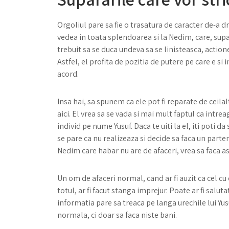
Orgoliul pare sa fie o trasatura de caracter de-a dr
vedea in toata splendoarea si la Nedim, care, supara
trebuit sa se duca undeva sa se linisteasca, actione
Astfel, el profita de pozitia de putere pe care e si 
acord.
Insa hai, sa spunem ca ele pot fi reparate de ceilal
aici. El vrea sa se vada si mai mult faptul ca intre
individ pe nume Yusuf. Daca te uiti la el, iti poti
se pare ca nu realizeaza si decide sa faca un parten
Nedim care habar nu are de afaceri, vrea sa faca as
Un om de afaceri normal, cand ar fi auzit ca cel c
totul, ar fi facut stanga imprejur. Poate ar fi saluta
informatia pare sa treaca pe langa urechile lui Yusu
normala, ci doar sa faca niste bani.