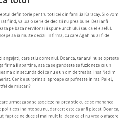
eptul definitorie pentru toti cei din familia Karacay. Si o vom
t fiind, va lua o serie de decizii nu prea bune. Desi ar fi
aza pe baza nervilor si ii spune unchiului sau ca el e seful.
incepe sa ia multe decizii in firma, cu care Agah nu ar fi de
ti angajati, care stiu domeniul. Doar ca, tanarul nu se opreste
aga firma ii apartine, asa ca se gandeste sa fuzioneze cu un
 da seama din secunda doi ca nu e un om de treaba. Insa Nedim
eriat. Cenk e surprins si aproape ca pufneste in ras. Pai el,
tfel de miscari?
u care urmeaza sa se asocieze nu prea stie cu ce se mananca
t politicos inainte sau nu, dar cert este ca ar fi plecat. Doar ca,
f, fapt ce ne duce si mai mult la ideea ca el nu vrea o afacere