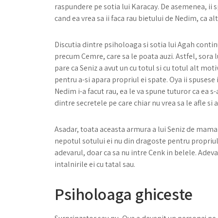
raspundere pe sotia lui Karacay. De asemenea, ii sp
cand ea vrea sa ii faca rau bietului de Nedim, ca alt
Discutia dintre psiholoaga si sotia lui Agah continua 
precum Cemre, care sa le poata auzi. Astfel, sora l
pare ca Seniz a avut un cu totul si cu totul alt mot
pentru a-si apara propriul ei spate. Oya ii spusese
Nedim i-a facut rau, ea le va spune tuturor ca ea s-
dintre secretele pe care chiar nu vrea sa le afle si al
Asadar, toata aceasta armura a lui Seniz de mama gr
nepotul sotului ei nu din dragoste pentru propriul 
adevarul, doar ca sa nu intre Cenk in belele. Adeva
intalnirile ei cu tatal sau.
Psiholoaga ghiceste