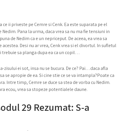
a ce ii priveste pe Cemre si Cenk. Ea este suparata pe el
e Nedim. Pana la urma, daca vrea sa nu ma fie tensiuni in
sa spuna de Nedim ca e un nepriceput. De aceea, ea vrea sa
 acestea. Desi nu ar vrea, Cenk vrea si el divortul. In sufletul
 mai trebuie sa planga dupa ea ca un copil…
asa-zisului ei sot, insa nu se bucura. De ce? Pai…daca afla
sa se apropie de ea. Si cine stie ce se va intampla?Poate ca
fara. Intre timp, Cemre se duce sa stea de vorba cu Nedim.
ara ecou, vrea sa stopeze potentialele daune.
sodul 29 Rezumat: S-a