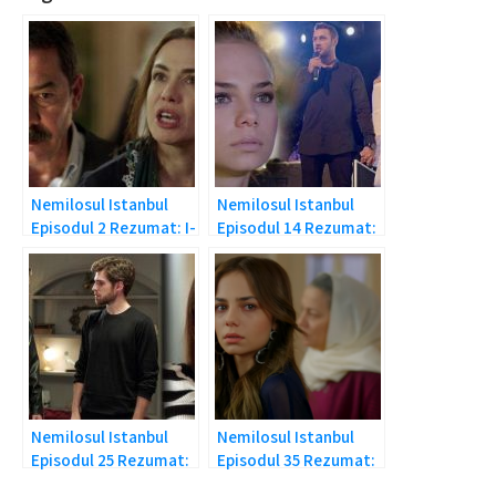
Nemilosul Istanbul
Nemilosul Istanbul
Episodul 2 Rezumat: I-
Episodul 14 Rezumat:
a dat afara!
Cenk si Cemre se
casatoresc!
Nemilosul Istanbul
Nemilosul Istanbul
Episodul 25 Rezumat:
Episodul 35 Rezumat:
S-a aflat adevarul
Au aflat intregul