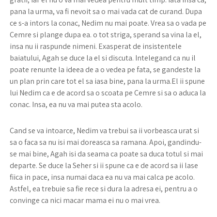
pana la urma, va fi nevoit sa o mai vada cat de curand. Dupa
ce s-a intors la conac, Nedim nu mai poate. Vrea sa o vada pe
Cemre si plange dupa ea. o tot striga, sperand sa vina la el,
insa nu ii raspunde nimeni. Exasperat de insistentele
baiatului, Agah se duce la el si discuta. Intelegand ca nu il
poate renunte la ideea de a o vedea pe fata, se gandeste la
un plan prin care tot el sa iasa bine, pana la urma.El ii spune
lui Nedim ca e de acord sa o scoata pe Cemre si sa o aduca la
conac. Insa, ea nu va mai putea sta acolo.
Cand se va intoarce, Nedim va trebui sa ii vorbeasca urat si
sa o faca sa nu isi mai doreasca sa ramana. Apoi, gandindu-
se mai bine, Agah isi da seama ca poate sa duca totul si mai
departe. Se duce la Seher si ii spune ca e de acord sa ii lase
fiica in pace, insa numai daca ea nu va mai calca pe acolo.
Astfel, ea trebuie sa fie rece si dura la adresa ei, pentru a o
convinge ca nici macar mama ei nu o mai vrea.