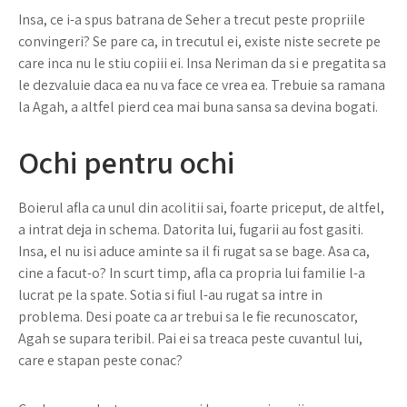
Insa, ce i-a spus batrana de Seher a trecut peste propriile
convingeri? Se pare ca, in trecutul ei, existe niste secrete pe
care inca nu le stiu copiii ei. Insa Neriman da si e pregatita sa
le dezvaluie daca ea nu va face ce vrea ea. Trebuie sa ramana
la Agah, a altfel pierd cea mai buna sansa sa devina bogati.
Ochi pentru ochi
Boierul afla ca unul din acolitii sai, foarte priceput, de altfel,
a intrat deja in schema. Datorita lui, fugarii au fost gasiti.
Insa, el nu isi aduce aminte sa il fi rugat sa se bage. Asa ca,
cine a facut-o? In scurt timp, afla ca propria lui familie l-a
lucrat pe la spate. Sotia si fiul l-au rugat sa intre in
problema. Desi poate ca ar trebui sa le fie recunoscator,
Agah se supara teribil. Pai ei sa treaca peste cuvantul lui,
care e stapan peste conac?