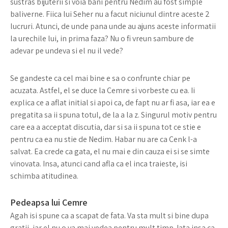
sustras bijuterii si voia bani pentru Nedim au fost simple
baliverne. Fiica lui Seher nu a facut niciunul dintre aceste 2
lucruri. Atunci, de unde pana unde au ajuns aceste informatii
la urechile lui, in prima faza? Nu o fi vreun sambure de
adevar pe undeva si el nu il vede?
Se gandeste ca cel mai bine e sa o confrunte chiar pe
acuzata. Astfel, el se duce la Cemre si vorbeste cu ea. Ii
explica ce a aflat initial si apoi ca, de fapt nu ar fi asa, iar ea e
pregatita sa ii spuna totul, de la a la z. Singurul motiv pentru
care ea a acceptat discutia, dar si sa ii spuna tot ce stie e
pentru ca ea nu stie de Nedim. Habar nu are ca Cenk l-a
salvat. Ea crede ca gata, el nu mai e din cauza ei si se simte
vinovata. Insa, atunci cand afla ca el inca traieste, isi
schimba atitudinea.
Pedeapsa lui Cemre
Agah isi spune ca a scapat de fata. Va sta mult si bine dupa
gratii, iar el nu o va mai vedea pentru mult timp. Iata insa ca,