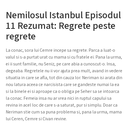
Nemilosul Istanbul Episodul
11 Rezumat: Regrete peste
regrete
La conac, sora lui Cemre incepe sa regrete. Parca a luat-o
valul si s-a purtat urat cu mama si cu fratele ei. Pana la urma,
ei ii sunt familie, nu Seniz, pe care abia a cunoscut-o. Insa,
degeaba. Regretele nu ii vor ajuta prea mult, avand in vedere
situatia in care se afla, tot din cauza lor. Neriman isi arata din
nou latura aceea ce narcisista care se gandeste numai la ea
si la binele ei si aproape ca o obliga pe Seher sa se intoarca
la conac. Femeia insa nu ar vrea nici in ruptul capului sa
revina in acel loc de care s-a saturat, pur si simplu. Doar ca
Neriman stie cum sa puna problema si, pana la urma, mama
lui Ceren, Cemre si Civan revine.