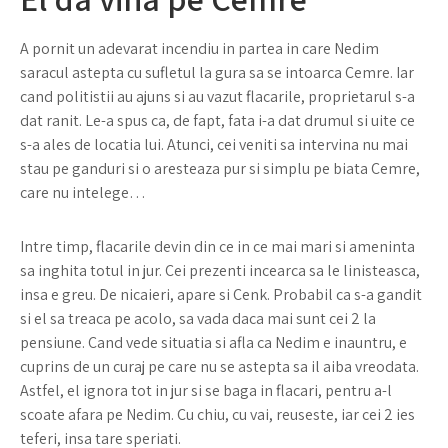
A pornit un adevarat incendiu in partea in care Nedim
saracul astepta cu sufletul la gura sa se intoarca Cemre. Iar
cand politistii au ajuns si au vazut flacarile, proprietarul s-a
dat ranit. Le-a spus ca, de fapt, fata i-a dat drumul si uite ce
s-a ales de locatia lui. Atunci, cei veniti sa intervina nu mai
stau pe ganduri si o aresteaza pur si simplu pe biata Cemre,
care nu intelege…
Intre timp, flacarile devin din ce in ce mai mari si ameninta
sa inghita totul in jur. Cei prezenti incearca sa le linisteasca,
insa e greu. De nicaieri, apare si Cenk. Probabil ca s-a gandit
si el sa treaca pe acolo, sa vada daca mai sunt cei 2 la
pensiune. Cand vede situatia si afla ca Nedim e inauntru, e
cuprins de un curaj pe care nu se astepta sa il aiba vreodata.
Astfel, el ignora tot in jur si se baga in flacari, pentru a-l
scoate afara pe Nedim. Cu chiu, cu vai, reuseste, iar cei 2 ies
teferi, insa tare speriati.