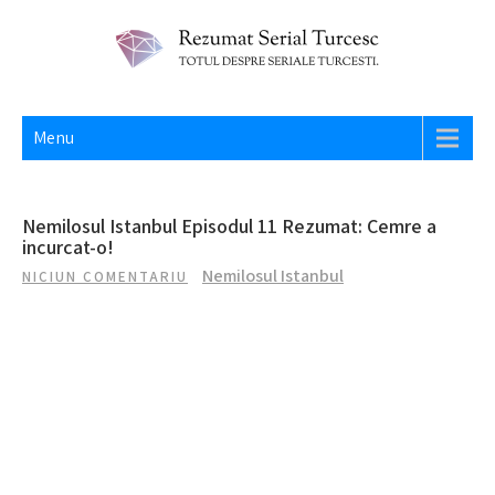
Skip
to
content
REZUMAT SERIAL TURCESC
Totul despre seriale turcesti si actori din Turcia.
Menu
Nemilosul Istanbul Episodul 11 Rezumat: Cemre a
incurcat-o!
Nemilosul Istanbul
NICIUN COMENTARIU