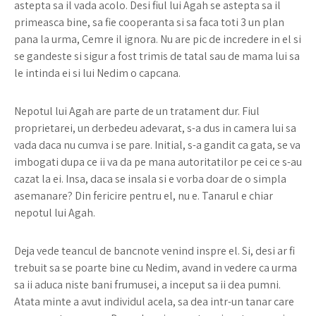
astepta sa il vada acolo. Desi fiul lui Agah se astepta sa il
primeasca bine, sa fie cooperanta si sa faca toti 3 un plan
pana la urma, Cemre il ignora. Nu are pic de incredere in el si
se gandeste si sigur a fost trimis de tatal sau de mama lui sa
le intinda ei si lui Nedim o capcana.
Nepotul lui Agah are parte de un tratament dur. Fiul
proprietarei, un derbedeu adevarat, s-a dus in camera lui sa
vada daca nu cumva i se pare. Initial, s-a gandit ca gata, se va
imbogati dupa ce ii va da pe mana autoritatilor pe cei ce s-au
cazat la ei. Insa, daca se insala si e vorba doar de o simpla
asemanare? Din fericire pentru el, nu e. Tanarul e chiar
nepotul lui Agah.
Deja vede teancul de bancnote venind inspre el. Si, desi ar fi
trebuit sa se poarte bine cu Nedim, avand in vedere ca urma
sa ii aduca niste bani frumusei, a inceput sa ii dea pumni.
Atata minte a avut individul acela, sa dea intr-un tanar care