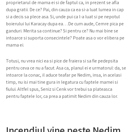
proprietarul de mama ei si de faptul ca, in prezent se afla
dupa gratii. De ce? Pai, din cauza ca ea si-a luat lumea in cap
si a decis sa plece asa. Si, unde pui ca l-a luat si pe nepotul
boierului lui Karacay dupa ea…De cum aude, Cemre pica pe
ganduri. Merita sa continue? Si pentru ce? Nu mai bine se
intoarce si suporta consecintele? Poate asa o vor elibera pe
mama ei.
Totusi, nu vrea nici ea si pice de fraiera si sa fie pedepsita
pentru ceva ce nu a facut. Asa ca, planul ei e urmatorul: da, se
intoarce la conac, il aduce teafar pe Nedim, insa, in acelasi
timp, nu isi mai tine gura in legatura cu faptele mamei si
fiului. Altfel spus, Seniz si Cenk vor trebui sa plateasca
pentru faptele lor, ca prea a patimit Nedim din cauza lor.
Incendiul vine peste Nedim