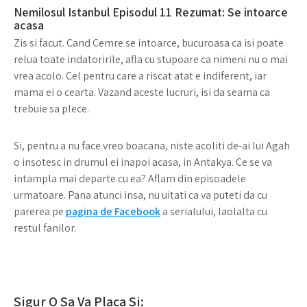
Nemilosul Istanbul Episodul 11 Rezumat: Se intoarce
acasa
Zis si facut. Cand Cemre se intoarce, bucuroasa ca isi poate
relua toate indatoririle, afla cu stupoare ca nimeni nu o mai
vrea acolo. Cel pentru care a riscat atat e indiferent, iar
mama ei o cearta. Vazand aceste lucruri, isi da seama ca
trebuie sa plece.
Si, pentru a nu face vreo boacana, niste acoliti de-ai lui Agah
o insotesc in drumul ei inapoi acasa, in Antakya. Ce se va
intampla mai departe cu ea? Aflam din episoadele
urmatoare. Pana atunci insa, nu uitati ca va puteti da cu
parerea pe
pagina de Facebook
a serialului, laolalta cu
restul fanilor.
Sigur O Sa Va Placa Si: