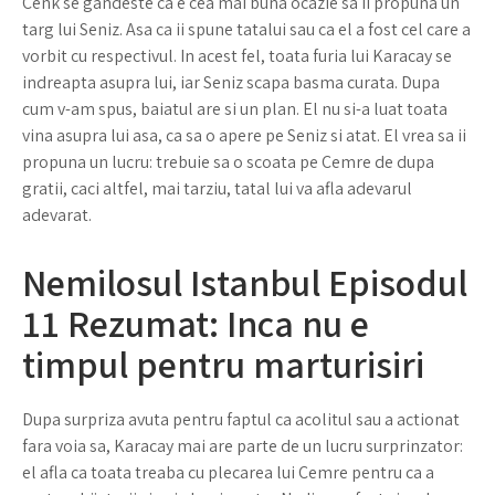
Cenk se gandeste ca e cea mai buna ocazie sa ii propuna un
targ lui Seniz. Asa ca ii spune tatalui sau ca el a fost cel care a
vorbit cu respectivul. In acest fel, toata furia lui Karacay se
indreapta asupra lui, iar Seniz scapa basma curata. Dupa
cum v-am spus, baiatul are si un plan. El nu si-a luat toata
vina asupra lui asa, ca sa o apere pe Seniz si atat. El vrea sa ii
propuna un lucru: trebuie sa o scoata pe Cemre de dupa
gratii, caci altfel, mai tarziu, tatal lui va afla adevarul
adevarat.
Nemilosul Istanbul Episodul
11 Rezumat: Inca nu e
timpul pentru marturisiri
Dupa surpriza avuta pentru faptul ca acolitul sau a actionat
fara voia sa, Karacay mai are parte de un lucru surprinzator:
el afla ca toata treaba cu plecarea lui Cemre pentru ca a