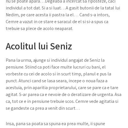
nu se poate apara…Degeaba a incercat sa riposteze, caci
individul a tot dat. Si a si luat…A gasit butonii de la tatal lui
Nedim, pe care acesta ii pastra la el… Cand s-a intors,
Cemre a vazut in ce stare e saracul de el si si-a spus ca
trebuie sa plece de acolo neaparat.
Acolitul lui Seniz
Pana la urma, ajunge si individul angajat de Seniz la
pensiune. Stiind ca poti face multe lucruri cu bani, el
vorbeste cu cei de acolo si in scurt timp, planul e pus la
punct. Atunci cand se lasa seara, incepe o noua faza a
acestuia, prin aparitia proprietarului, care se pare ca e tare
agitat. S-ar parea ca e nevoie de o deratizare de urgenta. Asa
ca, tot ce e in pensiune trebuie scos. Cemre vede agitatia si
se gandeste ca prea a venit din scurt…
Insa, pana sa poata sa spuna ea prea multe, ii spune