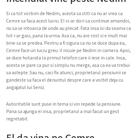
Si ca tot vorbim de Nedim, acesta sa stiti ca nu ar vrea ca
Cemre sa faca acest lucru. El si-ar dori sa continue amandoi,
nu sa se intoarca de unde au plecat. Fata insa isi da seama ca
tot i-ar gasi, pana la urma. Asa ca, nu are rost si e mult mai
bine sa se predea. Pentru a fi sigura ca nu se duce dupa ea,
Cemre face un lucru greu: il incuie pe Nedim in camera. Apoi,
se duce hotarata la primul telefon care ii iese in cale. Insa,
acesta se pare ca pur si simplu nu merge, asa ca ea va trebui
sa astepte. Sau nu, caci fix atunci, proprietarul pensiunii se
gandeste sa faca el denuntul despre care a vorbit deja cu
angajatul lui Seniz.
Autoritatile sunt puse in tema si vin repede la pensiune.
Pana sa ajunga ei insa, proprietarul a mai facut un gest
regretabil.
El da vina pe Cemre