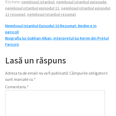
Etichete:
nemilosul istanbul
,
nemilosul istanbul episoade
,
despre Nedim!
adevar!
nemilosul istanbul episodul 11
,
nemilosul istanbul episodul
11 rezumat
,
nemilosul istanbul rezumat
Navigare
Nemilosul Istanbul Episodul 10 Rezumat: Nedim e in
pericol!
în
Biografia lui Gokhan Alkan, interpretul lui Kerim din Pretul
articole
Fericirii
Lasă un răspuns
Adresa ta de email nu va fi publicată.
Câmpurile obligatorii
sunt marcate cu
*
Comentariu
*