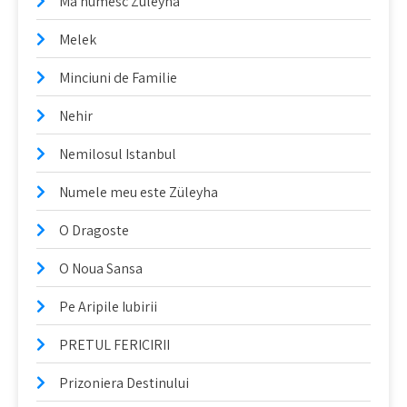
Ma numesc Züleyha
Melek
Minciuni de Familie
Nehir
Nemilosul Istanbul
Numele meu este Züleyha
O Dragoste
O Noua Sansa
Pe Aripile Iubirii
PRETUL FERICIRII
Prizoniera Destinului