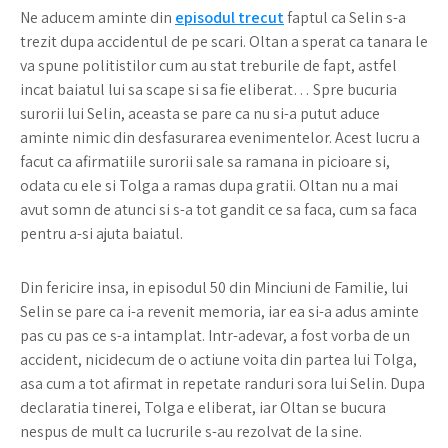
Ne aducem aminte din
episodul trecut
faptul ca Selin s-a
trezit dupa accidentul de pe scari. Oltan a sperat ca tanara le
va spune politistilor cum au stat treburile de fapt, astfel
incat baiatul lui sa scape si sa fie eliberat… Spre bucuria
surorii lui Selin, aceasta se pare ca nu si-a putut aduce
aminte nimic din desfasurarea evenimentelor. Acest lucru a
facut ca afirmatiile surorii sale sa ramana in picioare si,
odata cu ele si Tolga a ramas dupa gratii. Oltan nu a mai
avut somn de atunci si s-a tot gandit ce sa faca, cum sa faca
pentru a-si ajuta baiatul.
Din fericire insa, in episodul 50 din Minciuni de Familie, lui
Selin se pare ca i-a revenit memoria, iar ea si-a adus aminte
pas cu pas ce s-a intamplat. Intr-adevar, a fost vorba de un
accident, nicidecum de o actiune voita din partea lui Tolga,
asa cum a tot afirmat in repetate randuri sora lui Selin. Dupa
declaratia tinerei, Tolga e eliberat, iar Oltan se bucura
nespus de mult ca lucrurile s-au rezolvat de la sine.