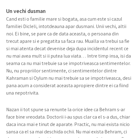
Un vechi dusman
Cand esti o familie mare si bogata, asa cum este si cazul
familiei Dicleli, intotdeauna apar dusmani. Unii vechi, altii
noi. Ei bine, se pare ca de data aceasta, o persoana din
trecut apare si e pregatita sa faca rau. Mualla va trebui sa fie
si mai atenta decat devenise deja dupa incidentul recent ce
nu mai avea mult si ii putea lua viata… Intre timp insa, isi da
seama ca nu mai trebuie sa se impotriveasca sentimentelor.
Nu, nu propriilor sentimente, ci sentimentelor dintre
Kahraman si Oylum nu mai trebuie sa se impotriveasca, desi
pana acum a considerat aceasta apropiere dintre ei ca fiind
una nepotrivita.
Nazan ii tot spune sa renunte la orice idee ca Behram s-ar
face bine vreodata. Doctorii i-au spus clar ca el s-a dus, chiar
daca inca mai e tinut de aparate. Practic, nu mai exista nicio
sansa ca el sa mai deschida ochii. Nu mai exista Behram, ci