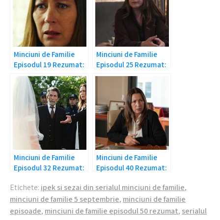
Minciuni de Familie
Minciuni de Familie
Episodul 19 Rezumat:
Episodul 25 Rezumat:
A lasat-o pe drumuri!
Este insarcinata!
Minciuni de Familie
Minciuni de Familie
Episodul 32 Rezumat:
Episodul 40 Rezumat:
A spus da!
Este insarcinata!
Etichete:
ipek si sezai din serialul minciuni de familie
,
minciuni de familie 5 septembrie
,
minciuni de familie
episoade
,
minciuni de familie episodul 50 rezumat
,
serialul