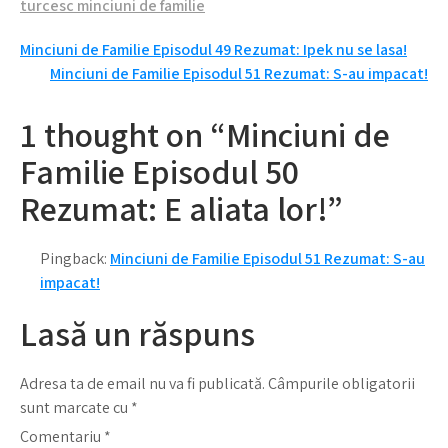
turcesc minciuni de familie
Navigare
Minciuni de Familie Episodul 49 Rezumat: Ipek nu se lasa!
Minciuni de Familie Episodul 51 Rezumat: S-au impacat!
în
articole
1 thought on “Minciuni de
Familie Episodul 50
Rezumat: E aliata lor!”
Pingback:
Minciuni de Familie Episodul 51 Rezumat: S-au
impacat!
Lasă un răspuns
Adresa ta de email nu va fi publicată.
Câmpurile obligatorii
sunt marcate cu
*
Comentariu
*