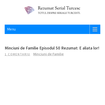
Skip
to
content
REZUMAT SERIAL TURCESC
Totul despre seriale turcesti si actori din Turcia.
Menu
Minciuni de Familie Episodul 50 Rezumat: E aliata lor!
Minciuni de Familie
1 COMENTARIU