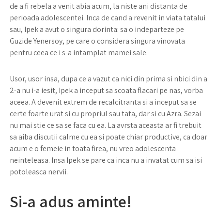
de a fi rebela a venit abia acum, la niste ani distanta de
perioada adolescentei. Inca de cand a revenit in viata tatalui
sau, Ipek a avut o singura dorinta: sa o indeparteze pe
Guzide Yenersoy, pe care o considera singura vinovata
pentru ceea ce i s-a intamplat mamei sale.
Usor, usor insa, dupa ce a vazut ca nici din prima si nbici din a
2-a nu i-a iesit, Ipek a inceput sa scoata flacari pe nas, vorba
aceea. A devenit extrem de recalcitranta si a inceput sa se
certe foarte urat si cu propriul sau tata, dar si cu Azra. Sezai
nu mai stie ce sa se faca cu ea. La avrsta aceasta ar fi trebuit
sa aiba discutii calme cu ea si poate chiar productive, ca doar
acum e o femeie in toata firea, nu vreo adolescenta
neinteleasa. Insa Ipek se pare ca inca nu a invatat cum sa isi
potoleasca nervii.
Si-a adus aminte!