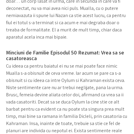
doar… un corp lasat in urma, care in secunda in care va fi
deconectat, nu va mai avea nici puls. Mualla, cu o putere
nemiavazuta ii spune lui Nazan ca stie acest lucru, ca pentru
fiul ei totul s-a terminat si ca acum e mai degraba doar o
treaba de formalitate. El a murit de mult timp, chiar daca
aparatul acela inca mai bipaie.
Minciuni de Familie Episodul 50 Rezumat: Vrea sa se
casatoreasca
Cu ideea ca pentru baiatul ei nu se mai poate face nimic
Mualla s-a obisnuit de ceva vreme. Iar acum se pare ca s-a
obisnuit si cu ideea ca intre Oylum si Kahraman exista ceva.
Niste sentimente care nu ar trebui neglijate, pana la urma.
Brusc, femeia devine aliata celor doi, afirmand ca vrea sa ii
vada casatoriti. Decat sa se duca Oylum la cine stie ce alt
barbat pentru ca evident ca nu poate sta singura prea mult
timp, mai bine sa ramana in familia Dicleli, prin casatoria cu
Kahraman. Insa, inainte de toate, trebuie sa stie ce fel de
planuri are individa cu nepotul ei. Exista sentimente reale