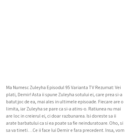
Ma Numesc Zuleyha Episodul 95 Varianta TV Rezumat: Vei
plati, Demir! Asta ii spune Zuleyha sotului ei, care prea si-a
batut joc de ea, mai ales in ultimele episoade. Fiecare are o
limita, iar Zuleyha se pare ca si-a atins-o. Ratiunea nu mai
are loc in creierul ei, ci doar razbunarea. Isi doreste sa ii
arate barbatului ca si ea poate sa fie neinduratoare. Oho, si
sa va tineti…Ce ii face lui Demir e fara precedent. Insa, vom