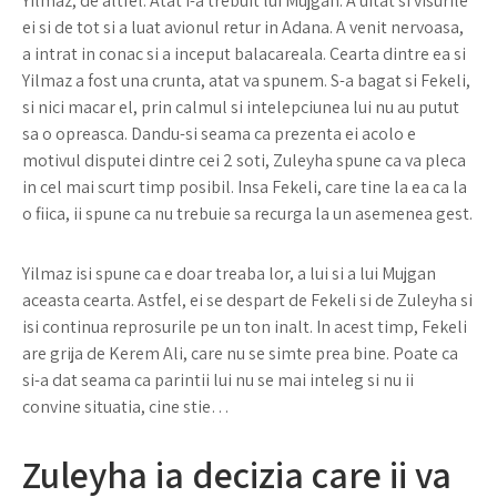
Yilmaz, de altfel. Atat i-a trebuit lui Mujgan. A uitat si visurile
ei si de tot si a luat avionul retur in Adana. A venit nervoasa,
a intrat in conac si a inceput balacareala. Cearta dintre ea si
Yilmaz a fost una crunta, atat va spunem. S-a bagat si Fekeli,
si nici macar el, prin calmul si intelepciunea lui nu au putut
sa o opreasca. Dandu-si seama ca prezenta ei acolo e
motivul disputei dintre cei 2 soti, Zuleyha spune ca va pleca
in cel mai scurt timp posibil. Insa Fekeli, care tine la ea ca la
o fiica, ii spune ca nu trebuie sa recurga la un asemenea gest.
Yilmaz isi spune ca e doar treaba lor, a lui si a lui Mujgan
aceasta cearta. Astfel, ei se despart de Fekeli si de Zuleyha si
isi continua reprosurile pe un ton inalt. In acest timp, Fekeli
are grija de Kerem Ali, care nu se simte prea bine. Poate ca
si-a dat seama ca parintii lui nu se mai inteleg si nu ii
convine situatia, cine stie…
Zuleyha ia decizia care ii va