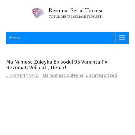
Skip
to
content
REZUMAT SERIAL TURCESC
Totul despre seriale turcesti si actori din Turcia.
Menu
Ma Numesc Zuleyha Episodul 95 Varianta TV
Rezumat: Vei plati, Demir!
Ma numesc Züleyha
,
Uncategorized
1 COMENTARIU