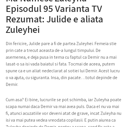
Episodul 95 Varianta TV
Rezumat: Julide e aliata
Zuleyhei
Din fericire, Julide pare a fi de partea Zuleyhei. Femeia stie
prin cate a trecut aceasta de-a lungul timpului. De
asemenea, e deja pusa in tema cu faptul ca Demir nu a mai
lasat-o sa isi vada baiatul si fata. Tocmai de aceea, putem
spune ca e un aliat nedeclarat al sotiei lui Demir. Acest lucru
o va ajuta, cu siguranta. Insa, din pacate…totul depinde de
Demir.
Cum asa? Ei bine, lucrurile se pot schimba, iar Zuleyha poate
scapa numai daca Demir va mai avea puls. Daca el nu va mai
fi, atunci acuzatiile vor deveni atat de grave, incat Zuleyha nu
isi va mai putea vedea vreodata copilasii. E putin aiurea ca
Zuleyha depinde de Demir, pentru a scapa, cand fix asta a