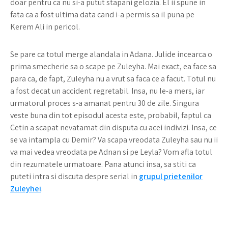
doar pentru ca nu si-a putut stapani gelozia. El ii spune in
fata ca a fost ultima data cand i-a permis sa il puna pe
Kerem Ali in pericol.
Se pare ca totul merge alandala in Adana. Julide incearca o
prima smecherie sa o scape pe Zuleyha. Mai exact, ea face sa
para ca, de fapt, Zuleyha nu a vrut sa faca ce a facut. Totul nu
a fost decat un accident regretabil. Insa, nu le-a mers, iar
urmatorul proces s-a amanat pentru 30 de zile. Singura
veste buna din tot episodul acesta este, probabil, faptul ca
Cetin a scapat nevatamat din disputa cu acei indivizi. Insa, ce
se va intampla cu Demir? Va scapa vreodata Zuleyha sau nu ii
va mai vedea vreodata pe Adnan si pe Leyla? Vom afla totul
din rezumatele urmatoare. Pana atunci insa, sa stiti ca
puteti intra si discuta despre serial in
grupul prietenilor
Zuleyhei
.