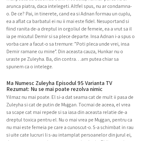
arunca piatra, daca intelegeti. Altfel spus, nu ar condamna-
o. De ce? Pai, in tinerete, cand ea si Adnan formau un cuplu,
ea a aflat ca barbatul ei nu ii mai este fidel. Nesuportand si
fiind ranita de-a dreptul in orgoliul de femeie, ea a vrut sa il
ia pe micutul Demir si sa plece departe. Insa Adnan i-a spus o
vorba care a facut-o sa tremure: ”Poti pleca unde vrei, insa
Demir ramane cu mine”. Din aceasta cauza, Hunkar nu o
uraste pe Zuleyha. Ba, din contra…am putea chiar sa
spunem ca o intelege.
Ma Numesc Zuleyha Episodul 95 Varianta TV
Rezumat: Nu se mai poate rezolva nimic
Yilmaz nu mai poate. El si-a dat seama cat de mult ii pasa de
Zuleyha si cat de putin de Mujgan. Tocmai de aceea, el vrea
sa scape cat mai repede si sa iasa din aceasta relatie de-a
dreptul toxica pentru el. Nu o mai vrea pe Mujgan, pentru ca
nu mai este femeia pe care a cunoscut-o. S-a schimbat in rau
si uite cate lucruri li s-au intamplat persoanelor din jurul ei,