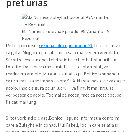
pret urias
Ma Numesc Zuleyha Episodul 95 Varianta TV
Rezumat
Pe tot parcursul
rezumatului episodului 94
, toti am crezut
ca gata, Mujgan a plecat si nu o sa o mai vedem vreodata.
Surpriza insa: un apel telefonic i-a schimbat planurile in
totalite. Daca nu va mai amintit ce s-a intamplat, va
readucem aminte. Mujgan a sunat-o pe Behice, spunandu-i
ca urmeaza sa se imbarce spre SUA. Nu stie peste ce va da pe
acolo, insa e sigura de un lucru: ii va fi mult mai greu sa
vorbeasca de acolo. Tocmai de aceea, face ca acest apel sa
fie cat mai lung.
Si tot vorbind ele asa,Behice ii spune informatia conform
careia Zuleyha e in conacul lui Fekeli, loc in care se afla si