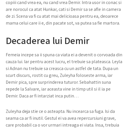
copiii cand vrea ea, nu cand vrea Demir. Intra usor in conac si
are norocul ca atat Hunkar, cati si Demir sa se afle in camera
de zi. Scena va fi cu atat mai delicioasa pentru ea, deoarece
mama celui care ii e, din pacate sot, va putea sa fie martora.
Decaderea lui Demir
Femeia incepe sa ii spuna ca viata ei a devenit o corvoada din
cauza lui. Iar pentru acest lucru, el trebuie sa plateasca. Leyla
si Adnan nu trebuie sa creasca cu un astfel de tata. Dupa un
scurt discurs, rostit cu greu, Zuleyha foloseste arma, iar
Demir pica, spre surprinderea tuturor. Sebahattin suna
repede la Salvare, iar aceasta vine in timp util si il ia pe
Demir. Daca ar fi intarziat inca putin…
Zuleyha deja stie ce o asteapta. Nu incearca sa fuga. Isi da
seama ca ar fi inutil. Gestul ei va avea repercursiuni grave,
care probabil ca o vor urmari intreaga ei viata. Insa, trebuia