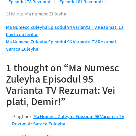
Episodul 78 Rezumat
Episodul 81 Rezumat:
Integral: Gelozia lui
Va supravietui?
Etichete:
Ma numesc Züleyha
Mujgan
Navigare
Ma Numesc Zuleyha Episodul 94 Varianta TV Rezumat: La
limita puterilor
în
Ma Numesc Zuleyha Episodul 96 Varianta TV Rezumat:
articole
Saraca Zuleyha
1 thought on “Ma Numesc
Zuleyha Episodul 95
Varianta TV Rezumat: Vei
plati, Demir!”
Pingback:
Ma Numesc Zuleyha Episodul 96 Varianta TV
Rezumat: Saraca Zuleyha