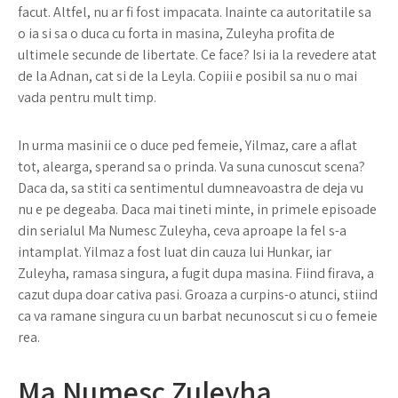
facut. Altfel, nu ar fi fost impacata. Inainte ca autoritatile sa
o ia si sa o duca cu forta in masina, Zuleyha profita de
ultimele secunde de libertate. Ce face? Isi ia la revedere atat
de la Adnan, cat si de la Leyla. Copiii e posibil sa nu o mai
vada pentru mult timp.
In urma masinii ce o duce ped femeie, Yilmaz, care a aflat
tot, alearga, sperand sa o prinda. Va suna cunoscut scena?
Daca da, sa stiti ca sentimentul dumneavoastra de deja vu
nu e pe degeaba. Daca mai tineti minte, in primele episoade
din serialul Ma Numesc Zuleyha, ceva aproape la fel s-a
intamplat. Yilmaz a fost luat din cauza lui Hunkar, iar
Zuleyha, ramasa singura, a fugit dupa masina. Fiind firava, a
cazut dupa doar cativa pasi. Groaza a curpins-o atunci, stiind
ca va ramane singura cu un barbat necunoscut si cu o femeie
rea.
Ma Numesc Zuleyha