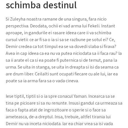
schimba destinul
Si Zuleyha noastra ramane de una singura, fara nicio
perspectiva. Deodata, ochii ei vad arma lui Fekeli. Instant
aproape, in gandurile ei rasare ideea care ii va schimba
cursul vietii: ce ar fi sa o ia si sa se razbune pe sotul ei? Ce,
Demir credea ca tot timpul ea se va dovedi slaba si firava?
Avea in cap ideea ca ea nu va putea niciodata sa ii faca rau? Ia
sa ii arate el ca si ea poate fi puternica si de temut, pana la
urma. Se uita in stanga, se uita in dreapta si isi da seama ca
are drum liber. Ceilalti sunt ocupati fiecare cu ale lui, iar ea
poate sa ia arma fara sa o vada cineva.
Iese tiptil, tiptil si o ia spre conacul Yaman. Incearca sa se
tina pe picioare si sa nu renunte. Insusi gandul ca urmeaza sa
faca o fapta atat de ingrozitoare o sperie si o face sa
ameteasca, de-a dreptul. Insa, trebuie, altfel tirania lui
Demir nu va inceta niciodata. Iar ea chiar vrea sa isi vada