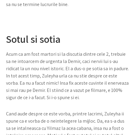
sa nu se termine lucrurile bine.
Sotul si sotia
Acum ca am fost martori si la discutia dintre cele 2, trebuie
sa ne intoarcem de urgenta la Demir, caci nervii lui s-au
ridicat la un nou nivel istoric. El a dus-o pe sotia sa in padure.
In tot acest timp, Zuleyha urla ca nu stie despre ce este
vorba. Ea nu a facut nimic! Insa fix aceste cuvinte il enerveaza
si mai rau pe Demir. El stiind ce a vazut pe filmare, e 100%
sigur de ce i-a facut. Si i-o spune si ei.
Cand aude despre ce este vorba, printre lacrimi, Zuleyha ii
spune ca e vorba de o neintelegere la mijloc. Da, ea s-a dus
sa se intalneasca cu Yilmaz la acea cabana, insa nu a fost o