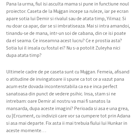
Pana la urma, fiul isi asculta mama si pune in functiune noul
proiector. Caseta de la Mujgan incepe sa ruleze, iar pe ecran
apare sotia lui Demir si rivalul sau de atata timp, Yilmaz. Si
nu doar ca apar, dar se si imbratiseaza. Mai si intra amandoi,
tinandu-se de mana, intr-un soi de cabana, din ce isi poate
da el seama. Ce inseamna acest lucru? Ce e prostia asta?
Sotia lui il insala cu fostul ei? Nu s-a potolit Zuleyha nici
dupa atata timp?
Ultimele cadre de pe caseta sunt cu Mujgan. Femeia, afisand
o atitudine de invingatoare ii spune ca tot ce a vazut pana
acum este dovada incontenstabila ca ea e inca perfect
sanatoasa din punct de vedere psihic. Insa, stam si ne
intrebam: oare Demir al nostru va mai fi sanatos la
mansarda, dupa aceste imagini? Perioada si asa e una grea,
cu |Ercument, cu indivizii care vor sa cumpere tot prin Adana
si asa mai departe. Fix asta ii mai trebuia fiului lui Hunkar in
aceste momente…