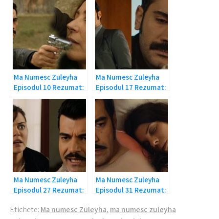
Ma Numesc Zuleyha
Ma Numesc Zuleyha
Episodul 10 Rezumat:
Episodul 17 Rezumat:
Yilmaz o raneste pe
Demir il ruineaza pe
Hunkar!
Yilmaz!
Ma Numesc Zuleyha
Ma Numesc Zuleyha
Episodul 27 Rezumat:
Episodul 31 Rezumat:
Demir distruge tot!
Demir si Seher in pat!
Etichete:
Ma numesc Züleyha
,
ma numesc zuleyha