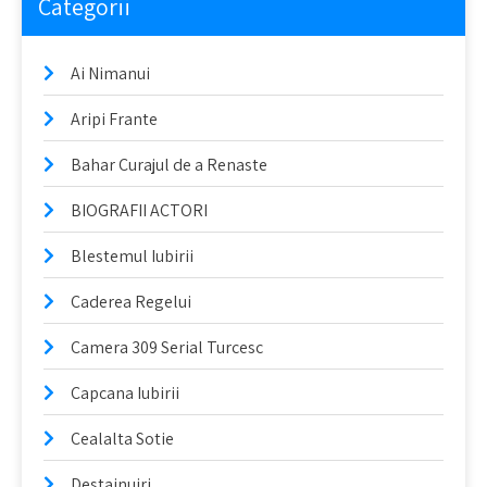
Categorii
Ai Nimanui
Aripi Frante
Bahar Curajul de a Renaste
BIOGRAFII ACTORI
Blestemul Iubirii
Caderea Regelui
Camera 309 Serial Turcesc
Capcana Iubirii
Cealalta Sotie
Destainuiri