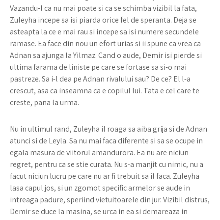
Vazandu-l ca nu mai poate si ca se schimba vizibil la fata,
Zuleyha incepe sa isi piarda orice fel de speranta. Deja se
asteapta la ce e mai rau si incepe sa isi numere secundele
ramase. Ea face din nou un efort urias si ii spune ca vrea ca
Adnan sa ajunga la Yilmaz. Cand o aude, Demir isi pierde si
ultima farama de liniste pe care se fortase sa si-o mai
pastreze. Sa i-l dea pe Adnan rivalului sau? De ce? El l-a
crescut, asa ca inseamna ca e copilul lui. Tata e cel care te
creste, pana la urma.
Nu in ultimul rand, Zuleyha il roaga sa aiba grija si de Adnan
atunci si de Leyla. Sa nu mai faca diferente si sa se ocupe in
egala masura de viitorul amandurora. Ea nu are niciun
regret, pentru ca se stie curata. Nu s-a manjit cu nimic, nu a
facut niciun lucru pe care nu ar fi trebuit sa il faca. Zuleyha
lasa capul jos, si un zgomot specific armelor se aude in
intreaga padure, speriind vietuitoarele din jur. Vizibil distrus,
Demir se duce la masina, se urca in ea si demareaza in