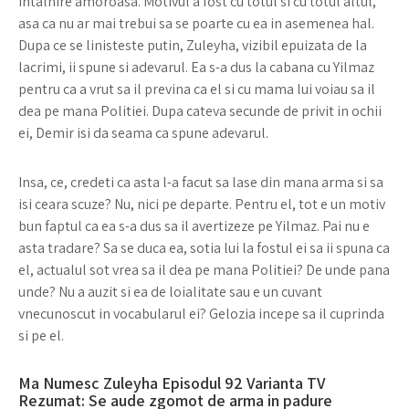
intalnire amoroasa. Motivul a fost cu totul si cu totul altul,
asa ca nu ar mai trebui sa se poarte cu ea in asemenea hal.
Dupa ce se linisteste putin, Zuleyha, vizibil epuizata de la
lacrimi, ii spune si adevarul. Ea s-a dus la cabana cu Yilmaz
pentru ca a vrut sa il previna ca el si cu mama lui voiau sa il
dea pe mana Politiei. Dupa cateva secunde de privit in ochii
ei, Demir isi da seama ca spune adevarul.
Insa, ce, credeti ca asta l-a facut sa lase din mana arma si sa
isi ceara scuze? Nu, nici pe departe. Pentru el, tot e un motiv
bun faptul ca ea s-a dus sa il avertizeze pe Yilmaz. Pai nu e
asta tradare? Sa se duca ea, sotia lui la fostul ei sa ii spuna ca
el, actualul sot vrea sa il dea pe mana Politiei? De unde pana
unde? Nu a auzit si ea de loialitate sau e un cuvant
vnecunoscut in vocabularul ei? Gelozia incepe sa il cuprinda
si pe el.
Ma Numesc Zuleyha Episodul 92 Varianta TV
Rezumat: Se aude zgomot de arma in padure