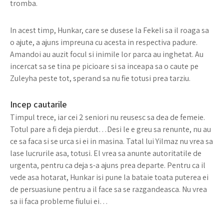
tromba.
In acest timp, Hunkar, care se dusese la Fekeli sa il roaga sa
o ajute, a ajuns impreuna cu acesta in respectiva padure.
Amandoi au auzit focul si inimile lor parca au inghetat. Au
incercat sa se tina pe picioare si sa inceapa sa o caute pe
Zuleyha peste tot, sperand sa nu fie totusi prea tarziu.
Incep cautarile
Timpul trece, iar cei 2 seniori nu reusesc sa dea de femeie.
Totul pare a fi deja pierdut…Desi le e greu sa renunte, nu au
ce sa faca si se urca si ei in masina. Tatal lui Yilmaz nu vrea sa
lase lucrurile asa, totusi. El vrea sa anunte autoritatile de
urgenta, pentru ca deja s-a ajuns prea departe. Pentru ca il
vede asa hotarat, Hunkar isi pune la bataie toata puterea ei
de persuasiune pentru a il face sa se razgandeasca. Nu vrea
sa ii faca probleme fiului ei…