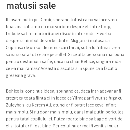
matusii sale
Il lasam putin pe Demir, sperand totusi ca nu va face vreo
boacana cat timp nu mai vorbim despre el. Intre timp,
trebuie sa fim martorii unei discutii intre rude. E vorba
despre schimbul de vorbe dintre Mujgan si matusa sa.
Cuprinsa de un soi de remuscari tarzii, sotia lui Yilmaz vrea
sa isi scoata tot ce are pe suflet. Si ce alta persoana mai buna
pentru destainuiri sa fie, daca nu chiar Behice, singura ruda
ce i-a mai ramas? Aceasta o asculta si ii spune ca a facut o
greseala grava.
Behice isi continua ideea, spunand ca, daca intr-adevar ar fi
crezut cu toata fiinta ei in ideea ca Yilmaz ar fi vrut sa fuga cu
Zuleyha si cu Kerem Ali, atunci ar fi putut face ceva infinit
mai simplu. Si nu doar mai simplu, dar si mai putin periculos
pentru tatal copilului ei. Putea foarte bine sa bage divort de
el si totul ar fi fost bine. Pericolul nu ar mai fi venit si nu ar