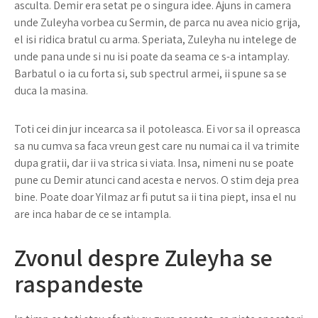
asculta. Demir era setat pe o singura idee. Ajuns in camera
unde Zuleyha vorbea cu Sermin, de parca nu avea nicio grija,
el isi ridica bratul cu arma. Speriata, Zuleyha nu intelege de
unde pana unde si nu isi poate da seama ce s-a intamplay.
Barbatul o ia cu forta si, sub spectrul armei, ii spune sa se
duca la masina.
Toti cei din jur incearca sa il potoleasca. Ei vor sa il opreasca
sa nu cumva sa faca vreun gest care nu numai ca il va trimite
dupa gratii, dar ii va strica si viata. Insa, nimeni nu se poate
pune cu Demir atunci cand acesta e nervos. O stim deja prea
bine. Poate doar Yilmaz ar fi putut sa ii tina piept, insa el nu
are inca habar de ce se intampla.
Zvonul despre Zuleyha se
raspandeste