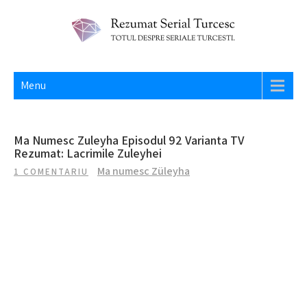
Skip
to
content
REZUMAT SERIAL TURCESC
Totul despre seriale turcesti si actori din Turcia.
Menu
Ma Numesc Zuleyha Episodul 92 Varianta TV
Rezumat: Lacrimile Zuleyhei
Ma numesc Züleyha
1 COMENTARIU