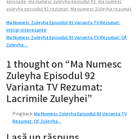
episoade
,
ma numesc zuleyha episodul 92
,
ma numesc
zuleyha episodul 92 rezumat
,
Ma numesc Züleyha rezumat
Navigare
Ma Numesc Zuleyha Episodul 91 Varianta TV Rezumat:
Intrigi interesante
în
Ma Numesc Zuleyha Episodul 93 Varianta TV Rezumat: Of,
articole
Zuleyha…
1 thought on “Ma Numesc
Zuleyha Episodul 92
Varianta TV Rezumat:
Lacrimile Zuleyhei”
Pingback:
Ma Numesc Zuleyha Episodul 93 Varianta TV
Rezumat: Of, Zuleyha...
Lasă un răspuns