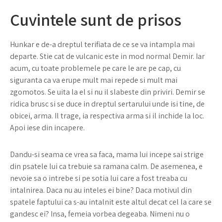
Cuvintele sunt de prisos
Hunkar e de-a dreptul terifiata de ce se va intampla mai
departe. Stie cat de vulcanic este in mod normal Demir. Iar
acum, cu toate problemele pe care le are pe cap, cu
siguranta ca va erupe mult mai repede si mult mai
zgomotos. Se uita la el si nu il slabeste din priviri. Demir se
ridica brusc si se duce in dreptul sertarului unde isi tine, de
obicei, arma. Il trage, ia respectiva arma si il inchide la loc.
Apoi iese din incapere.
Dandu-si seama ce vrea sa faca, mama lui incepe sai strige
din psatele lui ca trebuie sa ramana calm. De asemenea, e
nevoie sa o intrebe si pe sotia lui care a fost treaba cu
intalnirea. Daca nu au inteles ei bine? Daca motivul din
spatele faptului ca s-au intalnit este altul decat cel la care se
gandesc ei? Insa, femeia vorbea degeaba. Nimeni nu o