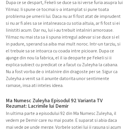
Dupa ce se despart, Fekeli se duce sa isi verse furia asupra lui
Yilmaz. Ii spune ce tocmai s-a intamplat si pune toata
problema pe umerii lui. Daca nu ar fi fost atat de imprudent
si nu ar fi ales sa se intalneasca cu sotia altuia, ar fi fost si ei
linistiti acum. Dar nu, lui i-au trebuit intalniri amoroase.
Yilmaz nu mai sta sa ii spuna intregul adevar si se duce si el
in padure, sperand sa aiba mai mult noroc. Intr-un tarziu, si
el trebuie sa se intoarca cu coada intre picioare. Dupa ce
ajunge din nou la fabrica, el il ia deoparte pe Fekeli si ii
explica subiect cu predicat ce a facut cu Zuleyha la cabana.
Nu a fost vorba de o intalnire din dragoste per se. Sigur ca
Zuleyha a venit sa il anunte datorita unor sentimente
ramase, insa ati inteles ideea.
Ma Numesc Zuleyha Episodul 92 Varianta TV
Rezumat: Lacrimile lui Demir
In ultima parte a episodului 92 din Ma Numesc Zuleyha, il
vedem pe Demir care nu mai poate. E suparat si abia daca
mai vede pe unde merge. Vorbele sotiei lui ii rasuna si acum