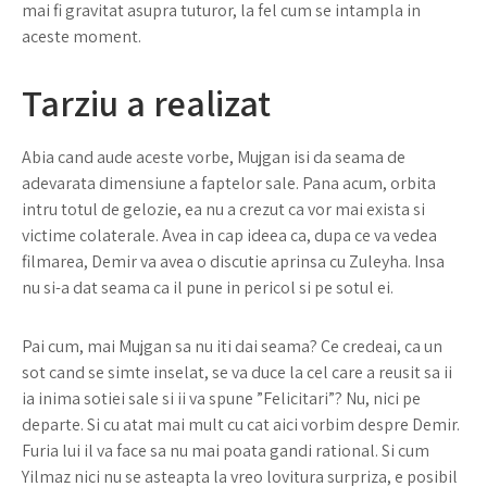
mai fi gravitat asupra tuturor, la fel cum se intampla in
aceste moment.
Tarziu a realizat
Abia cand aude aceste vorbe, Mujgan isi da seama de
adevarata dimensiune a faptelor sale. Pana acum, orbita
intru totul de gelozie, ea nu a crezut ca vor mai exista si
victime colaterale. Avea in cap ideea ca, dupa ce va vedea
filmarea, Demir va avea o discutie aprinsa cu Zuleyha. Insa
nu si-a dat seama ca il pune in pericol si pe sotul ei.
Pai cum, mai Mujgan sa nu iti dai seama? Ce credeai, ca un
sot cand se simte inselat, se va duce la cel care a reusit sa ii
ia inima sotiei sale si ii va spune ”Felicitari”? Nu, nici pe
departe. Si cu atat mai mult cu cat aici vorbim despre Demir.
Furia lui il va face sa nu mai poata gandi rational. Si cum
Yilmaz nici nu se asteapta la vreo lovitura surpriza, e posibil