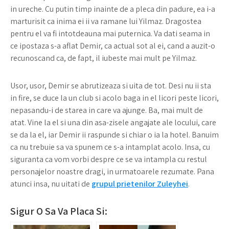
in ureche. Cu putin timp inainte de a pleca din padure, ea i-a
marturisit ca inima ei ii va ramane lui Yilmaz. Dragostea
pentru el va fi intotdeauna mai puternica. Va dati seama in
ce ipostaza s-a aflat Demir, ca actual sot al ei, cand a auzit-o
recunoscand ca, de fapt, il iubeste mai mult pe Yilmaz.
Usor, usor, Demir se abrutizeaza si uita de tot. Desi nu ii sta
in fire, se duce la un club si acolo baga in el licori peste licori,
nepasandu-i de starea in care va ajunge. Ba, mai mult de
atat. Vine la el si una din asa-zisele angajate ale locului, care
se da la el, iar Demir ii raspunde si chiar o ia la hotel. Banuim
ca nu trebuie sa va spunem ce s-a intamplat acolo. Insa, cu
siguranta ca vom vorbi despre ce se va intampla cu restul
personajelor noastre dragi, in urmatoarele rezumate. Pana
atunci insa, nu uitati de
grupul prietenilor Zuleyhei
.
Sigur O Sa Va Placa Si: