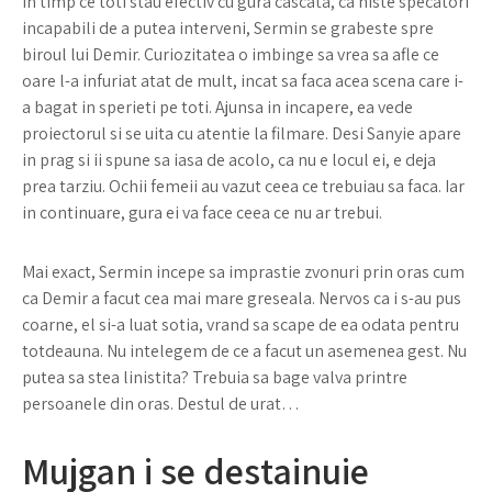
In timp ce toti stau efectiv cu gura cascata, ca niste specatori
incapabili de a putea interveni, Sermin se grabeste spre
biroul lui Demir. Curiozitatea o imbinge sa vrea sa afle ce
oare l-a infuriat atat de mult, incat sa faca acea scena care i-
a bagat in sperieti pe toti. Ajunsa in incapere, ea vede
proiectorul si se uita cu atentie la filmare. Desi Sanyie apare
in prag si ii spune sa iasa de acolo, ca nu e locul ei, e deja
prea tarziu. Ochii femeii au vazut ceea ce trebuiau sa faca. Iar
in continuare, gura ei va face ceea ce nu ar trebui.
Mai exact, Sermin incepe sa imprastie zvonuri prin oras cum
ca Demir a facut cea mai mare greseala. Nervos ca i s-au pus
coarne, el si-a luat sotia, vrand sa scape de ea odata pentru
totdeauna. Nu intelegem de ce a facut un asemenea gest. Nu
putea sa stea linistita? Trebuia sa bage valva printre
persoanele din oras. Destul de urat…
Mujgan i se destainuie