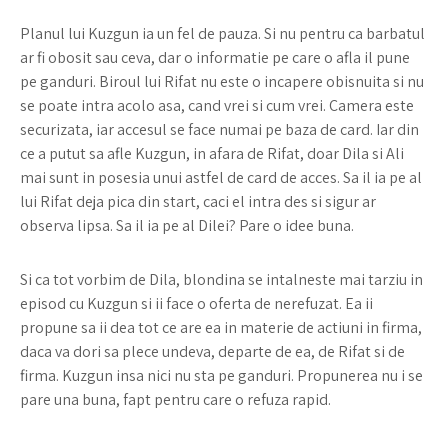
Planul lui Kuzgun ia un fel de pauza. Si nu pentru ca barbatul
ar fi obosit sau ceva, dar o informatie pe care o afla il pune
pe ganduri. Biroul lui Rifat nu este o incapere obisnuita si nu
se poate intra acolo asa, cand vrei si cum vrei. Camera este
securizata, iar accesul se face numai pe baza de card. Iar din
ce a putut sa afle Kuzgun, in afara de Rifat, doar Dila si Ali
mai sunt in posesia unui astfel de card de acces. Sa il ia pe al
lui Rifat deja pica din start, caci el intra des si sigur ar
observa lipsa. Sa il ia pe al Dilei? Pare o idee buna.
Si ca tot vorbim de Dila, blondina se intalneste mai tarziu in
episod cu Kuzgun si ii face o oferta de nerefuzat. Ea ii
propune sa ii dea tot ce are ea in materie de actiuni in firma,
daca va dori sa plece undeva, departe de ea, de Rifat si de
firma. Kuzgun insa nici nu sta pe ganduri. Propunerea nu i se
pare una buna, fapt pentru care o refuza rapid.