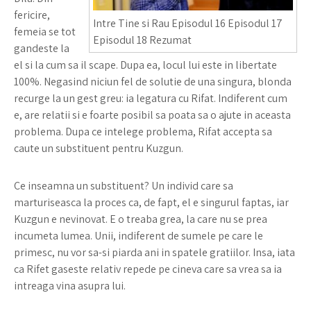
fericire,
Intre Tine si Rau Episodul 16 Episodul 17
femeia se tot
Episodul 18 Rezumat
gandeste la
el si la cum sa il scape. Dupa ea, locul lui este in libertate
100%. Negasind niciun fel de solutie de una singura, blonda
recurge la un gest greu: ia legatura cu Rifat. Indiferent cum
e, are relatii si e foarte posibil sa poata sa o ajute in aceasta
problema. Dupa ce intelege problema, Rifat accepta sa
caute un substituent pentru Kuzgun.
Ce inseamna un substituent? Un individ care sa
marturiseasca la proces ca, de fapt, el e singurul faptas, iar
Kuzgun e nevinovat. E o treaba grea, la care nu se prea
incumeta lumea. Unii, indiferent de sumele pe care le
primesc, nu vor sa-si piarda ani in spatele gratiilor. Insa, iata
ca Rifet gaseste relativ repede pe cineva care sa vrea sa ia
intreaga vina asupra lui.