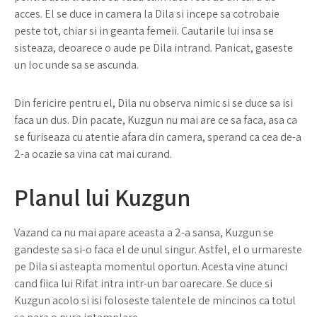
acces. El se duce in camera la Dila si incepe sa cotrobaie
peste tot, chiar si in geanta femeii. Cautarile lui insa se
sisteaza, deoarece o aude pe Dila intrand. Panicat, gaseste
un loc unde sa se ascunda.
Din fericire pentru el, Dila nu observa nimic si se duce sa isi
faca un dus. Din pacate, Kuzgun nu mai are ce sa faca, asa ca
se furiseaza cu atentie afara din camera, sperand ca cea de-a
2-a ocazie sa vina cat mai curand.
Planul lui Kuzgun
Vazand ca nu mai apare aceasta a 2-a sansa, Kuzgun se
gandeste sa si-o faca el de unul singur. Astfel, el o urmareste
pe Dila si asteapta momentul oportun. Acesta vine atunci
cand fiica lui Rifat intra intr-un bar oarecare. Se duce si
Kuzgun acolo si isi foloseste talentele de mincinos ca totul