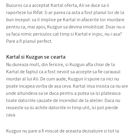
Bucuros ca a acceptat Kartal oferta, Ali se duce sa ii
raporteze lui Rifat. S-ar parea ca asta a fost planul lor de la
bun inceput: sa il implice pe Kartal in afacerile lor murdare
pentru ca, mai apoi, Kuzgun sa devina imobilizat. Doar nu o
sa faca nimic periculos cat timp si Kartal e in joc, nu-i asa?
Pare a fi planul perfect.
Kartal si Kuzgun se cearta
Nu dureaza mult, din fericire, si Kuzgun afla chiar de la
Kartal de faptul ca a fost nevoit sa accepte sa fie carausul
murdar al lui Ali. De cum aude, Kuzgun ii spune ca nici nu
poate incapea vorba de asa ceva. Kartal insa insista ca nu are
unde altundeva sa se duca pentru a putea sa isi plateasca
toate datoriile cauzate de incendiul de la atelier. Daca nu
reuseste sa isi achite datoriile in timp util, isi pot pierde
casa.
Kuzgun nu pare a fi miscat de aceasta dezvaluire si tot la