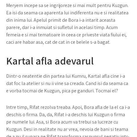
Meryem incepe sa se ingrijoreze si mai mult pentru Kuzgun.
Ea isi da seama ca aparenta lui indiferenta nu e si realitatea
din inima lui. Apelul primit de Bora i-a intarit aceasta
parere, dar i-a inmuiat si sufletul in acelasi timp. Acum
femeia e si mai tematoare in ceea ce priveste viata fiului ei,
caci are habar asa, cat de cat in ce belele s-a bagat.
Kartal afla adevarul
Dintr-o neatentie din partea lui Kumru, Kartal afla cine i-a
dat foc la atelier si nu ii vine sa creada. Cand isi da seama ca
e vorba tocmai de Kuzgun, pica pe ganduri. Tocmai el?
Intre timp, Rifat rezolva treaba. Apoi, Bora afla de la el ca i-a
deschis o firma. Da, da, Rifat i-a deschis lui Kuzgun o firma
pe numele lui. Asa, si Bora acum va trebui sa lucreze cu
Kuzgun. Desi in realitate nu ar vrea, nevoia de bani si teama
de a nu il supara pe Rifat transforma raspunsul negativ intr-