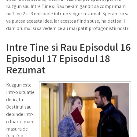
Kuzgun sau Intre Tine si Rau ne-am gandit sa comprimam
nu 1, nu 2 ci 3 episoade intr-un singur rezumat. Speram ca va
va placea aceasta idee. Iar acestea fiind spuse, haideti sa ii
dam drumul si sa vedem ce au mai patit protagonistii nostri.
Intre Tine si Rau Episodul 16
Episodul 17 Episodul 18
Rezumat
Kuzgun este
intr-o situatie
delicata.
Destinul sau
depinde intr-
o foarte mare
masura de
Dila. Din