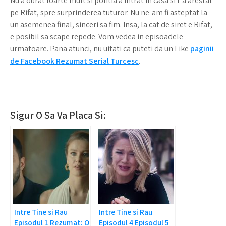
Nu a durat foarte mult si politia a intrat in casa si l-a arestat
pe Rifat, spre surprinderea tuturor. Nu ne-am fi asteptat la
un asemenea final, sinceri sa fim. Insa, la cat de siret e Rifat,
e posibil sa scape repede. Vom vedea in episoadele
urmatoare. Pana atunci, nu uitati ca puteti da un Like
paginii
de Facebook Rezumat Serial Turcesc
.
Sigur O Sa Va Placa Si:
Intre Tine si Rau
Intre Tine si Rau
Episodul 1 Rezumat: O
Episodul 4 Episodul 5