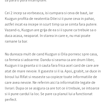
sa para o pura intamplare.
Cei 2 incep sa vorbeasca, isi cumpara si ceva de baut, iar
Kuzgun profita de neatentia Dilei si ii pune ceva in pahar,
astfel incat ea incepe in scurt timp sa se simta fara putere.
Vazand-o, Kuzgun are grija de ea si ii spune ca trebuie sa o
duca acasa, neaparat. In starea in care e, nu mai poate
ramane la bar.
Nu dureaza mult de cand Kuzgun si Dila pornesc spre casa,
ca femeia si adoarme. Dandu-si seama ca are drum liber,
Kuzgun ii ia geanta si ii cauta fara frica acel card de care are
atat de mare nevoie. Il gaseste si il ia. Apoi, grabit, se duce in
biroul lui Rifat si reuseste sa copieze toate informatiile de
care avea nevoie. Ne referim aici la informatiile legate de
livrari. Dupa ce se asigura ca are tot ce ii trebuie, se intoarce
si ii pune cardul la loc. Se pare ca planul lui a functionat
perfect.