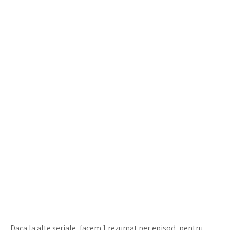
Daca la alte seriale, facem 1 rezumat per episod, pentru