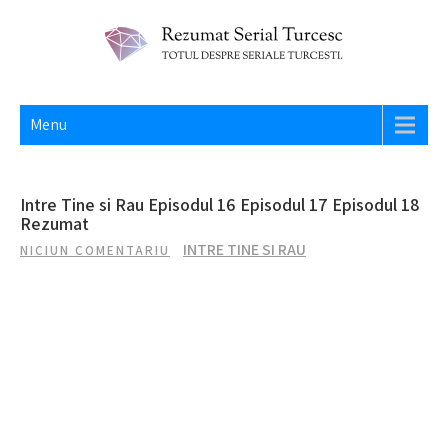
Skip
to
content
REZUMAT SERIAL TURCESC
Totul despre seriale turcesti si actori din Turcia.
Menu
Intre Tine si Rau Episodul 16 Episodul 17 Episodul 18
Rezumat
INTRE TINE SI RAU
NICIUN COMENTARIU