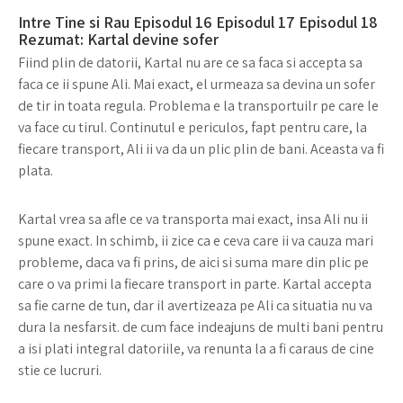
Intre Tine si Rau Episodul 16 Episodul 17 Episodul 18
Rezumat: Kartal devine sofer
Fiind plin de datorii, Kartal nu are ce sa faca si accepta sa
faca ce ii spune Ali. Mai exact, el urmeaza sa devina un sofer
de tir in toata regula. Problema e la transportuilr pe care le
va face cu tirul. Continutul e periculos, fapt pentru care, la
fiecare transport, Ali ii va da un plic plin de bani. Aceasta va fi
plata.
Kartal vrea sa afle ce va transporta mai exact, insa Ali nu ii
spune exact. In schimb, ii zice ca e ceva care ii va cauza mari
probleme, daca va fi prins, de aici si suma mare din plic pe
care o va primi la fiecare transport in parte. Kartal accepta
sa fie carne de tun, dar il avertizeaza pe Ali ca situatia nu va
dura la nesfarsit. de cum face indeajuns de multi bani pentru
a isi plati integral datoriile, va renunta la a fi caraus de cine
stie ce lucruri.