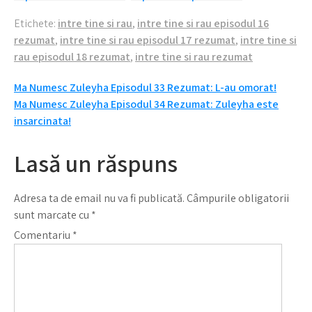
noua si frumoasa
Episodul 6 Rezumat
Etichete:
intre tine si rau
,
intre tine si rau episodul 16
poveste
rezumat
,
intre tine si rau episodul 17 rezumat
,
intre tine si
rau episodul 18 rezumat
,
intre tine si rau rezumat
Navigare
Ma Numesc Zuleyha Episodul 33 Rezumat: L-au omorat!
Ma Numesc Zuleyha Episodul 34 Rezumat: Zuleyha este
în
insarcinata!
articole
Lasă un răspuns
Adresa ta de email nu va fi publicată.
Câmpurile obligatorii
sunt marcate cu
*
Comentariu
*