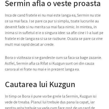
Sermin afla o veste proasta
Inca de cand fratele ei nu mai este langa ea, Sermin nu stie
ce sa mai faca. I se pare ca pur si simplu, toate lucrurile au
devenit fade si nu merita sa mai faca nimic. In mintea, in
inima si in sufletul ei e o singura idee: sa afle cine i l-a luat pe
fratele ei de langa ea si sa se razbune. Ocazia se pare ca vine
mult mai rapid decat ar crede.
Bora o viziteaza si se gandeste cum sa faca sa bage zazanie.
Astfel, Sermin afla ca Rifat si Kuzgun sunt cei din cauza
carora al ei frate nu mai e in prezent langa ea.
Cautarea lui Kuzgun
In timp ce Bora ii pune vorbe grele la Sermin, Kuzgun isi
vede de treaba. Planul lui trebuie dus pana la capat, iar
pentru asta trebuie sa vada cum face rost de un card de