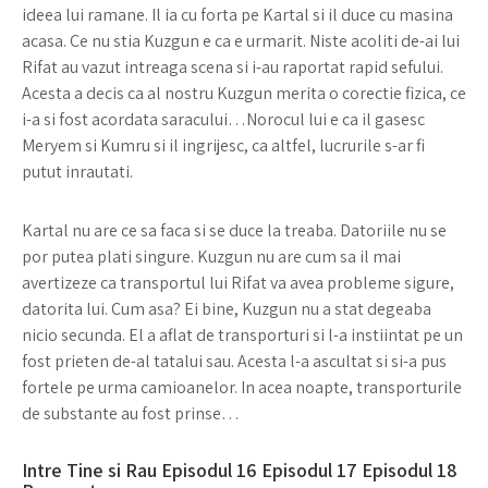
ideea lui ramane. Il ia cu forta pe Kartal si il duce cu masina
acasa. Ce nu stia Kuzgun e ca e urmarit. Niste acoliti de-ai lui
Rifat au vazut intreaga scena si i-au raportat rapid sefului.
Acesta a decis ca al nostru Kuzgun merita o corectie fizica, ce
i-a si fost acordata saracului…Norocul lui e ca il gasesc
Meryem si Kumru si il ingrijesc, ca altfel, lucrurile s-ar fi
putut inrautati.
Kartal nu are ce sa faca si se duce la treaba. Datoriile nu se
por putea plati singure. Kuzgun nu are cum sa il mai
avertizeze ca transportul lui Rifat va avea probleme sigure,
datorita lui. Cum asa? Ei bine, Kuzgun nu a stat degeaba
nicio secunda. El a aflat de transporturi si l-a instiintat pe un
fost prieten de-al tatalui sau. Acesta l-a ascultat si si-a pus
fortele pe urma camioanelor. In acea noapte, transporturile
de substante au fost prinse…
Intre Tine si Rau Episodul 16 Episodul 17 Episodul 18