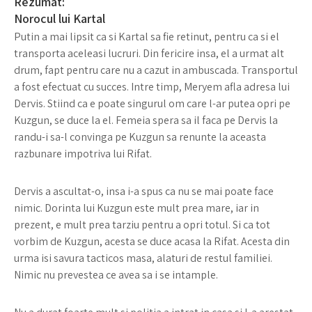
Rezumat:
Norocul lui Kartal
Putin a mai lipsit ca si Kartal sa fie retinut, pentru ca si el
transporta aceleasi lucruri. Din fericire insa, el a urmat alt
drum, fapt pentru care nu a cazut in ambuscada. Transportul
a fost efectuat cu succes. Intre timp, Meryem afla adresa lui
Dervis. Stiind ca e poate singurul om care l-ar putea opri pe
Kuzgun, se duce la el. Femeia spera sa il faca pe Dervis la
randu-i sa-l convinga pe Kuzgun sa renunte la aceasta
razbunare impotriva lui Rifat.
Dervis a ascultat-o, insa i-a spus ca nu se mai poate face
nimic. Dorinta lui Kuzgun este mult prea mare, iar in
prezent, e mult prea tarziu pentru a opri totul. Si ca tot
vorbim de Kuzgun, acesta se duce acasa la Rifat. Acesta din
urma isi savura tacticos masa, alaturi de restul familiei.
Nimic nu prevestea ce avea sa i se intample.