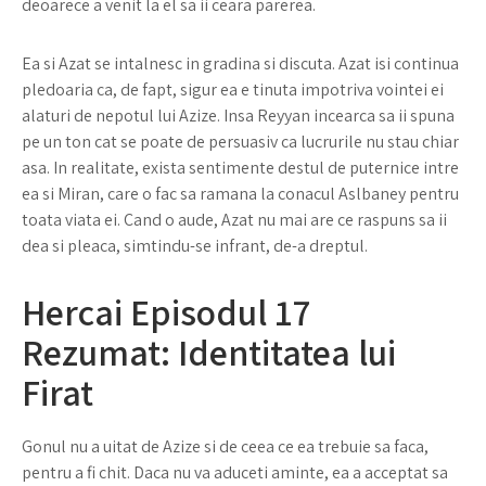
deoarece a venit la el sa ii ceara parerea.
Ea si Azat se intalnesc in gradina si discuta. Azat isi continua
pledoaria ca, de fapt, sigur ea e tinuta impotriva vointei ei
alaturi de nepotul lui Azize. Insa Reyyan incearca sa ii spuna
pe un ton cat se poate de persuasiv ca lucrurile nu stau chiar
asa. In realitate, exista sentimente destul de puternice intre
ea si Miran, care o fac sa ramana la conacul Aslbaney pentru
toata viata ei. Cand o aude, Azat nu mai are ce raspuns sa ii
dea si pleaca, simtindu-se infrant, de-a dreptul.
Hercai Episodul 17
Rezumat: Identitatea lui
Firat
Gonul nu a uitat de Azize si de ceea ce ea trebuie sa faca,
pentru a fi chit. Daca nu va aduceti aminte, ea a acceptat sa