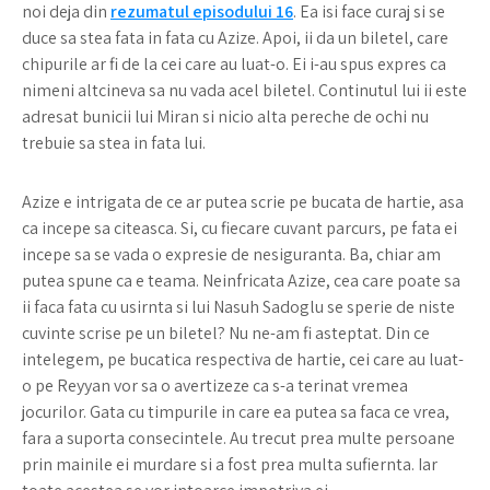
noi deja din
rezumatul episodului 16
. Ea isi face curaj si se
duce sa stea fata in fata cu Azize. Apoi, ii da un biletel, care
chipurile ar fi de la cei care au luat-o. Ei i-au spus expres ca
nimeni altcineva sa nu vada acel biletel. Continutul lui ii este
adresat bunicii lui Miran si nicio alta pereche de ochi nu
trebuie sa stea in fata lui.
Azize e intrigata de ce ar putea scrie pe bucata de hartie, asa
ca incepe sa citeasca. Si, cu fiecare cuvant parcurs, pe fata ei
incepe sa se vada o expresie de nesiguranta. Ba, chiar am
putea spune ca e teama. Neinfricata Azize, cea care poate sa
ii faca fata cu usirnta si lui Nasuh Sadoglu se sperie de niste
cuvinte scrise pe un biletel? Nu ne-am fi asteptat. Din ce
intelegem, pe bucatica respectiva de hartie, cei care au luat-
o pe Reyyan vor sa o avertizeze ca s-a terinat vremea
jocurilor. Gata cu timpurile in care ea putea sa faca ce vrea,
fara a suporta consecintele. Au trecut prea multe persoane
prin mainile ei murdare si a fost prea multa sufiernta. Iar