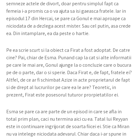
semneze actele de divort, doar pentru simplul fapt ca
femeia i-a promis ca o va ajuta sa isi gaeasca fratele. Iar in
episodul 17 din Hercai, se pare ca Gonul e mai aproape ca
niciodata de a dezlega acest mister. Sau cel putin, asa crede
ea. Din intamplare, ea da peste o hartie.
Pe ea scrie scurt si la obiect ca Firat a fost adoptat. De catre
cine? Pai, chiar de Esma. Punand cap la cat si alte informatii
pe care le mai are, Gonul ajunge la o concluzie care o bucura
pe de o parte, dar o si sperie. Daca Firat e, de fapt, fratele ei?
Altfel, de ce ar fi schimbat Azize in acte proprietarul de fapt
si de drept al lucrurilor pe care ea le are? Teoretic, in
prezent, Firat este posesorul tuturor prorpietatilor ei.
Esma se pare ca are parte de un episod in care se afla in
total prim plan, caci nu termina aici cu ea. Tatal lui Reyyan
este in continuare ingrijorat de soarta fiicei ei. Stie ca Miran
nu va intelege niciodata adevarul. Chiar daca i-ar spune in