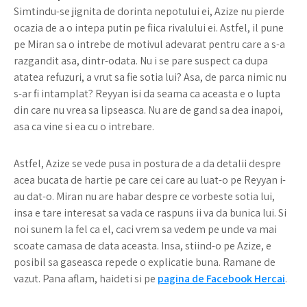
Simtindu-se jignita de dorinta nepotului ei, Azize nu pierde
ocazia de a o intepa putin pe fiica rivalului ei. Astfel, il pune
pe Miran sa o intrebe de motivul adevarat pentru care a s-a
razgandit asa, dintr-odata. Nu i se pare suspect ca dupa
atatea refuzuri, a vrut sa fie sotia lui? Asa, de parca nimic nu
s-ar fi intamplat? Reyyan isi da seama ca aceasta e o lupta
din care nu vrea sa lipseasca. Nu are de gand sa dea inapoi,
asa ca vine si ea cu o intrebare.
Astfel, Azize se vede pusa in postura de a da detalii despre
acea bucata de hartie pe care cei care au luat-o pe Reyyan i-
au dat-o. Miran nu are habar despre ce vorbeste sotia lui,
insa e tare interesat sa vada ce raspuns ii va da bunica lui. Si
noi sunem la fel ca el, caci vrem sa vedem pe unde va mai
scoate camasa de data aceasta. Insa, stiind-o pe Azize, e
posibil sa gaseasca repede o explicatie buna. Ramane de
vazut. Pana aflam, haideti si pe
pagina de Facebook Hercai
.