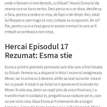
unde o faceam si mai demult, cu Dilsah.” Atunci Esma isi da
seama ca e un lucru serios. Desi parca nu s-ar duce, decide sa
o faca, pentru a vedea ce vrea, de fapt si de drept. Aici, tatal
lui Reyyan o cam trage la rost, trebuie sa va spunem. De ce?
Pai, pentru ca si-a tinut gura in aceste vremuri in care ar fi
trebuit sa vorbeasca non-stop.
Hercai Episodul 17
Rezumat: Esma stie
Esma e printre putinele persoane care stie care a fost treaba
cu Dilsah. Femeia nu a disparut in felul i ncare isi imagineaza
Miran, Iar in urma cu 3 decenii, altfel au stat lucrurile. Insa ei
nu i-a pasat. A lasat-o pe Azize sa ii spuna verzi si uscate lui
Miran. Si uite asa, dintr-un copil plin de ura si frustrari, l-a
transformat in soldatul ei, pregatit sa se razbune pe el, care
nu are nicio vina. Daca Esma ar fi intervenit de-a lungul