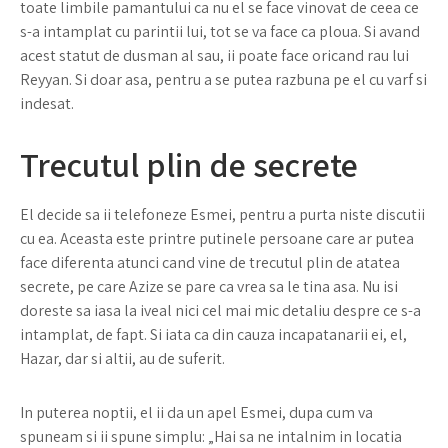
toate limbile pamantului ca nu el se face vinovat de ceea ce
s-a intamplat cu parintii lui, tot se va face ca ploua. Si avand
acest statut de dusman al sau, ii poate face oricand rau lui
Reyyan. Si doar asa, pentru a se putea razbuna pe el cu varf si
indesat.
Trecutul plin de secrete
El decide sa ii telefoneze Esmei, pentru a purta niste discutii
cu ea. Aceasta este printre putinele persoane care ar putea
face diferenta atunci cand vine de trecutul plin de atatea
secrete, pe care Azize se pare ca vrea sa le tina asa. Nu isi
doreste sa iasa la iveal nici cel mai mic detaliu despre ce s-a
intamplat, de fapt. Si iata ca din cauza incapatanarii ei, el,
Hazar, dar si altii, au de suferit.
In puterea noptii, el ii da un apel Esmei, dupa cum va
spuneam si ii spune simplu: „Hai sa ne intalnim in locatia