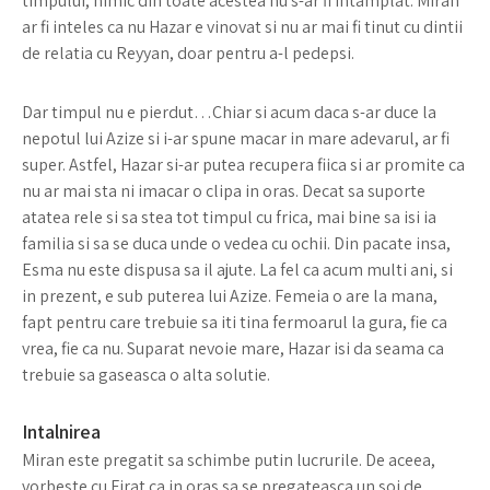
timpului, nimic din toate acestea nu s-ar fi intamplat. Miran
ar fi inteles ca nu Hazar e vinovat si nu ar mai fi tinut cu dintii
de relatia cu Reyyan, doar pentru a-l pedepsi.
Dar timpul nu e pierdut…Chiar si acum daca s-ar duce la
nepotul lui Azize si i-ar spune macar in mare adevarul, ar fi
super. Astfel, Hazar si-ar putea recupera fiica si ar promite ca
nu ar mai sta ni imacar o clipa in oras. Decat sa suporte
atatea rele si sa stea tot timpul cu frica, mai bine sa isi ia
familia si sa se duca unde o vedea cu ochii. Din pacate insa,
Esma nu este dispusa sa il ajute. La fel ca acum multi ani, si
in prezent, e sub puterea lui Azize. Femeia o are la mana,
fapt pentru care trebuie sa iti tina fermoarul la gura, fie ca
vrea, fie ca nu. Suparat nevoie mare, Hazar isi da seama ca
trebuie sa gaseasca o alta solutie.
Intalnirea
Miran este pregatit sa schimbe putin lucrurile. De aceea,
vorbeste cu Firat ca in oras sa se pregateasca un soi de