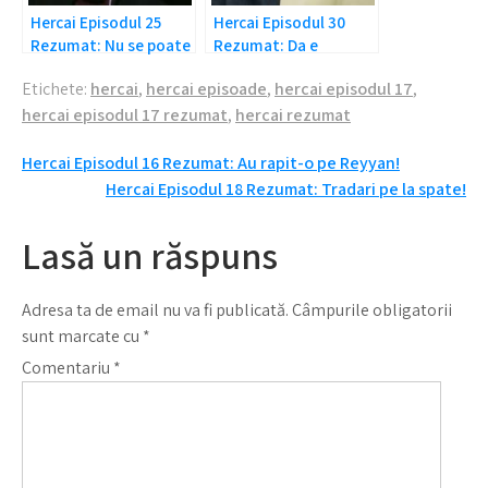
Hercai Episodul 25
Hercai Episodul 30
Rezumat: Nu se poate
Rezumat: Da e
asa ceva!
adevarat!
Etichete:
hercai
,
hercai episoade
,
hercai episodul 17
,
hercai episodul 17 rezumat
,
hercai rezumat
Navigare
Hercai Episodul 16 Rezumat: Au rapit-o pe Reyyan!
Hercai Episodul 18 Rezumat: Tradari pe la spate!
în
articole
Lasă un răspuns
Adresa ta de email nu va fi publicată.
Câmpurile obligatorii
sunt marcate cu
*
Comentariu
*