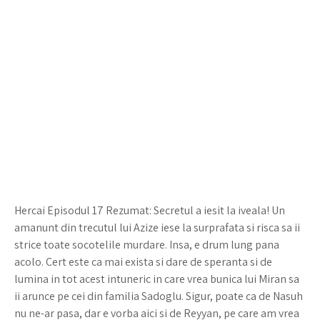
Hercai Episodul 17 Rezumat: Secretul a iesit la iveala! Un
amanunt din trecutul lui Azize iese la surprafata si risca sa ii
strice toate socotelile murdare. Insa, e drum lung pana
acolo. Cert este ca mai exista si dare de speranta si de
lumina in tot acest intuneric in care vrea bunica lui Miran sa
ii arunce pe cei din familia Sadoglu. Sigur, poate ca de Nasuh
nu ne-ar pasa, dar e vorba aici si de Reyyan, pe care am vrea