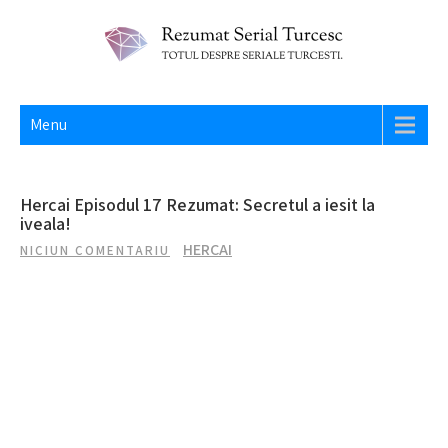
Skip
to
content
REZUMAT SERIAL TURCESC
Totul despre seriale turcesti si actori din Turcia.
Menu
Hercai Episodul 17 Rezumat: Secretul a iesit la
iveala!
HERCAI
NICIUN COMENTARIU