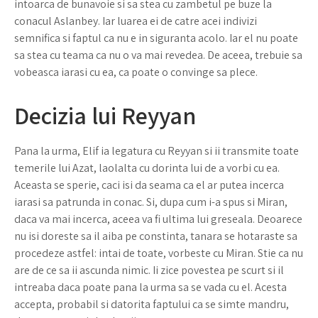
intoarca de bunavoie si sa stea cu zambetul pe buze la
conacul Aslanbey. Iar luarea ei de catre acei indivizi
semnifica si faptul ca nu e in siguranta acolo. Iar el nu poate
sa stea cu teama ca nu o va mai revedea. De aceea, trebuie sa
vobeasca iarasi cu ea, ca poate o convinge sa plece.
Decizia lui Reyyan
Pana la urma, Elif ia legatura cu Reyyan si ii transmite toate
temerile lui Azat, laolalta cu dorinta lui de a vorbi cu ea.
Aceasta se sperie, caci isi da seama ca el ar putea incerca
iarasi sa patrunda in conac. Si, dupa cum i-a spus si Miran,
daca va mai incerca, aceea va fi ultima lui greseala. Deoarece
nu isi doreste sa il aiba pe constinta, tanara se hotaraste sa
procedeze astfel: intai de toate, vorbeste cu Miran. Stie ca nu
are de ce sa ii ascunda nimic. Ii zice povestea pe scurt si il
intreaba daca poate pana la urma sa se vada cu el. Acesta
accepta, probabil si datorita faptului ca se simte mandru,