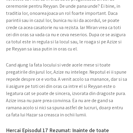
ceremonie pentru Reyyan. De unde pana unde? Ei bine, in
traditia lor, onoarea joaca un rol foarte important. Daca
parintii sau in cazul lor, bunica nu isi da acordul, se poate
crede ca acea casatorie nu va rezista. Iar Miran vrea ca toti
cei din oras sa vada ca nu e ceva neserios. Dupa ce se asigura
ca totul este in regula si la locul sau, le roaga si pe Azize si
pe Reyyan sa iasa putin in oras cu el.
Cand ajung la fata locului si vede acele mese si toate
pregatirile din jurul lor, Azize nu intelege. Nepotul ei ii spune
repede despre ce e vorba. A venit acolo sa manance, dar si sa
ii asigure pe toti cei din oras ca intre el si Reyyan este o
legatura cat se poate de sincera, izvorata din dragoste pura.
Azize insa nu pare prea convinsa. Ea nu are de gand sa
ramana acolo si nici sa spuna astfel de lucruri, doarp entru
ca fata lui Hazar sa creasca in ochii lumii.
Hercai Episodul 17 Rezumat: Inainte de toate