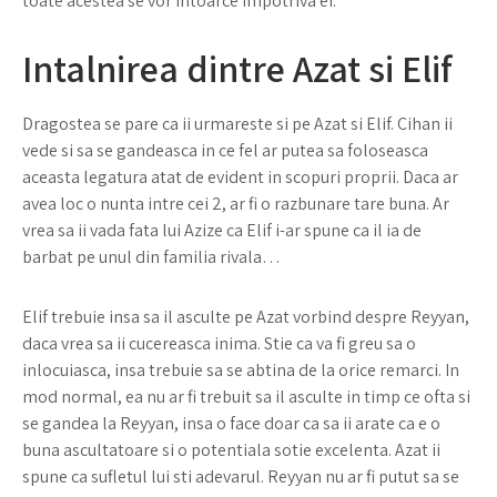
toate acestea se vor intoarce impotriva ei.
Intalnirea dintre Azat si Elif
Dragostea se pare ca ii urmareste si pe Azat si Elif. Cihan ii
vede si sa se gandeasca in ce fel ar putea sa foloseasca
aceasta legatura atat de evident in scopuri proprii. Daca ar
avea loc o nunta intre cei 2, ar fi o razbunare tare buna. Ar
vrea sa ii vada fata lui Azize ca Elif i-ar spune ca il ia de
barbat pe unul din familia rivala…
Elif trebuie insa sa il asculte pe Azat vorbind despre Reyyan,
daca vrea sa ii cucereasca inima. Stie ca va fi greu sa o
inlocuiasca, insa trebuie sa se abtina de la orice remarci. In
mod normal, ea nu ar fi trebuit sa il asculte in timp ce ofta si
se gandea la Reyyan, insa o face doar ca sa ii arate ca e o
buna ascultatoare si o potentiala sotie excelenta. Azat ii
spune ca sufletul lui sti adevarul. Reyyan nu ar fi putut sa se