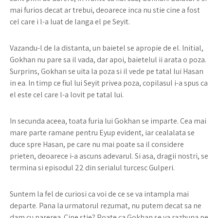
mai furios decat ar trebui, deoarece inca nu stie cine a fost
cel care i l-a luat de langa el pe Seyit.
Vazandu-l de la distanta, un baietel se apropie de el. Initial,
Gokhan nu pare sa il vada, dar apoi, baietelul ii arata o poza.
Surprins, Gokhan se uita la poza si il vede pe tatal lui Hasan
in ea. In timp ce fiul lui Seyit privea poza, copilasul i-a spus ca
el este cel care l-a lovit pe tatal lui.
In secunda aceea, toata furia lui Gokhan se imparte. Cea mai
mare parte ramane pentru Eyup evident, iar cealalata se
duce spre Hasan, pe care nu mai poate sa il considere
prieten, deoarece i-a ascuns adevarul. Si asa, dragii nostri, se
termina si episodul 22 din serialul turcesc Gulperi.
Suntem la fel de curiosi ca voi de ce se va intampla mai
departe. Pana la urmatorul rezumat, nu putem decat sa ne
dam cu parerea. Cine stie? Poate ca Gokhan se va razbuna pe