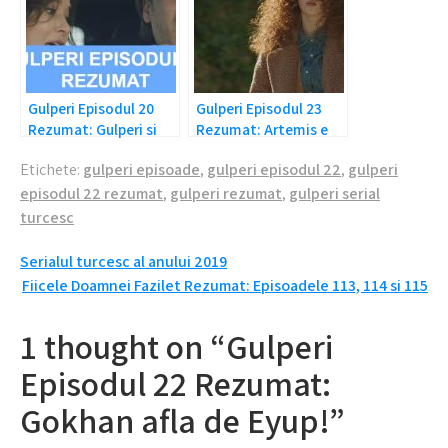
Gulperi Episodul 20
Gulperi Episodul 23
Rezumat: Gulperi si
Rezumat: Artemis e
Kadir au facut
bolnava!
Etichete:
gulperi episoade
,
gulperi episodul 22
,
gulperi
accident?
episodul 22 rezumat
,
gulperi rezumat
,
gulperi serial
turcesc
Navigare
Serialul turcesc al anului 2019
Fiicele Doamnei Fazilet Rezumat: Episoadele 113, 114 si 115
în
articole
1 thought on “Gulperi
Episodul 22 Rezumat:
Gokhan afla de Eyup!”