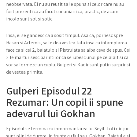
neobservata. Ei nu au reusit sa le spuna si celor care nu au
fost prezenti ca au facut cununia si ca, practic, de acum
incolo sunt sot si sotie.
Insa, ei se gandesc ca a sosit timpul. Asa ca, pornesc spre
Hasan si Artemis, sa le dea vestea. Iata insa ca intamplarea
face ca si cei 2, baiatulo si Pistruiata sa aiba ceva de spus. Cei
2 le marturisesc parintilor ca se iubesc unul pe celalalt si ca
vor sa formeze un cuplu. Gulperi si Kadir sunt putin surprinsi
de vestea primita.
Gulperi Episodul 22
Rezumar: Un copil ii spune
adevarul lui Gokhan
Episodul se termina cu inmormantarea lui Seyit. Toti din jur
sunt plini de durere, in frunte cu fiul sau, Gokhan. Baiatul e si