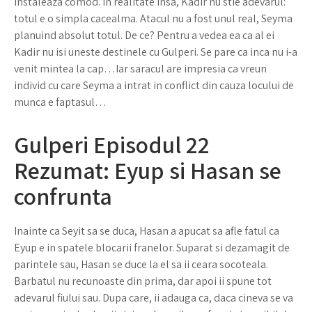
instaleaza comod. In realitate insa, Kadir nu stie adevarul:
totul e o simpla cacealma. Atacul nu a fost unul real, Seyma
planuind absolut totul. De ce? Pentru a vedea ea ca al ei
Kadir nu isi uneste destinele cu Gulperi. Se pare ca inca nu i-a
venit mintea la cap…Iar saracul are impresia ca vreun
individ cu care Seyma a intrat in conflict din cauza locului de
munca e faptasul…
Gulperi Episodul 22
Rezumat: Eyup si Hasan se
confrunta
Inainte ca Seyit sa se duca, Hasan a apucat sa afle fatul ca
Eyup e in spatele blocarii franelor. Suparat si dezamagit de
parintele sau, Hasan se duce la el sa ii ceara socoteala.
Barbatul nu recunoaste din prima, dar apoi ii spune tot
adevarul fiului sau. Dupa care, ii adauga ca, daca cineva se va