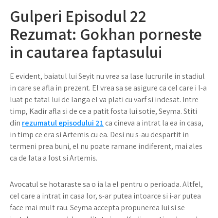
Gulperi Episodul 22
Rezumat: Gokhan porneste
in cautarea faptasului
E evident, baiatul lui Seyit nu vrea sa lase lucrurile in stadiul
in care se afla in prezent. El vrea sa se asigure ca cel care i l-a
luat pe tatal lui de langa el va plati cu varf si indesat. Intre
timp, Kadir afla si de ce a patit fosta lui sotie, Seyma. Stiti
din
rezumatul episodului 21
ca cineva a intrat la ea in casa,
in timp ce era si Artemis cu ea. Desi nu s-au despartit in
termeni prea buni, el nu poate ramane indiferent, mai ales
ca de fata a fost si Artemis.
Avocatul se hotaraste sa o ia la el pentru o perioada. Altfel,
cel care a intrat in casa lor, s-ar putea intoarce si i-ar putea
face mai mult rau. Seyma accepta propunerea lui si se