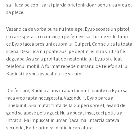
sa-i faca pe copii sa isi piarda prietenii doar pentru ca vrea el
sa plece.
Vazand ca de vorba buna nu intelege, Eyup scoate un pistol,
cu care spera sa o convinga pe femeie sa il urmeze. In timp
ce Eyup facea presiuni asupra lui Gulperi, Can se uita la toata
scena. Desi inca nu poate auzi pe deplin, el nu a vrut sa fie
degeaba. Asa ca a profitat de neatentia lui Eyup si a luat
telefonul mobil. A format repede numarul de telefon al lui
Kadir si i-a spus avocatului ce si cum.
Din fericire, Kadir a ajuns in apartament inainte ca Eyup sa
faca vreo fapta necugetata. Vazandu-l, Eyup parca a
innebunit. Si-a mutat tinta de la Gulperi spre el, avand de
gand sa apese pe tragaci. Nu a apucat insa, caci politia a
intrat si l-a impuscat in umar. Daca mai intarzia cateva
secunde, Kadir primea in plin incarcatura.