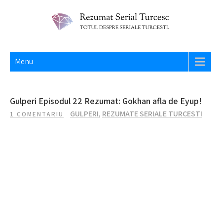
Skip
to
content
REZUMAT SERIAL TURCESC
Totul despre seriale turcesti si actori din Turcia.
Menu
Gulperi Episodul 22 Rezumat: Gokhan afla de Eyup!
GULPERI
,
REZUMATE SERIALE TURCESTI
1 COMENTARIU