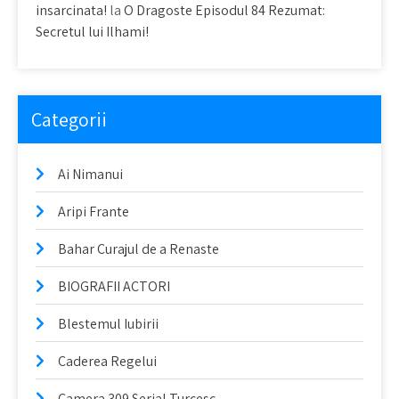
insarcinata!
la
O Dragoste Episodul 84 Rezumat:
Secretul lui Ilhami!
Categorii
Ai Nimanui
Aripi Frante
Bahar Curajul de a Renaste
BIOGRAFII ACTORI
Blestemul Iubirii
Caderea Regelui
Camera 309 Serial Turcesc