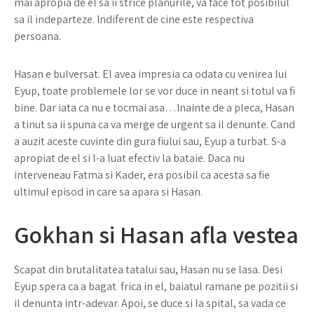
mai apropia de el sa ii strice planurile, va face tot posibilul
sa il indeparteze. Indiferent de cine este respectiva
persoana.
Hasan e bulversat. El avea impresia ca odata cu venirea lui
Eyup, toate problemele lor se vor duce in neant si totul va fi
bine. Dar iata ca nu e tocmai asa…Inainte de a pleca, Hasan
a tinut sa ii spuna ca va merge de urgent sa il denunte. Cand
a auzit aceste cuvinte din gura fiului sau, Eyup a turbat. S-a
apropiat de el si l-a luat efectiv la bataie. Daca nu
interveneau Fatma si Kader, era posibil ca acesta sa fie
ultimul episod in care sa apara si Hasan.
Gokhan si Hasan afla vestea
Scapat din brutalitatea tatalui sau, Hasan nu se lasa. Desi
Eyup spera ca a bagat frica in el, baiatul ramane pe pozitii si
il denunta intr-adevar. Apoi, se duce si la spital, sa vada ce