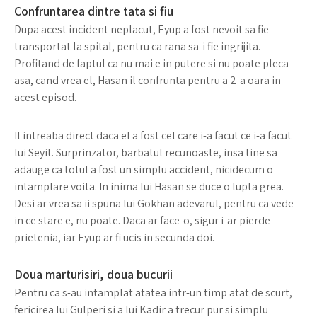
Confruntarea dintre tata si fiu
Dupa acest incident neplacut, Eyup a fost nevoit sa fie
transportat la spital, pentru ca rana sa-i fie ingrijita.
Profitand de faptul ca nu mai e in putere si nu poate pleca
asa, cand vrea el, Hasan il confrunta pentru a 2-a oara in
acest episod.
Il intreaba direct daca el a fost cel care i-a facut ce i-a facut
lui Seyit. Surprinzator, barbatul recunoaste, insa tine sa
adauge ca totul a fost un simplu accident, nicidecum o
intamplare voita. In inima lui Hasan se duce o lupta grea.
Desi ar vrea sa ii spuna lui Gokhan adevarul, pentru ca vede
in ce stare e, nu poate. Daca ar face-o, sigur i-ar pierde
prietenia, iar Eyup ar fi ucis in secunda doi.
Doua marturisiri, doua bucurii
Pentru ca s-au intamplat atatea intr-un timp atat de scurt,
fericirea lui Gulperi si a lui Kadir a trecur pur si simplu