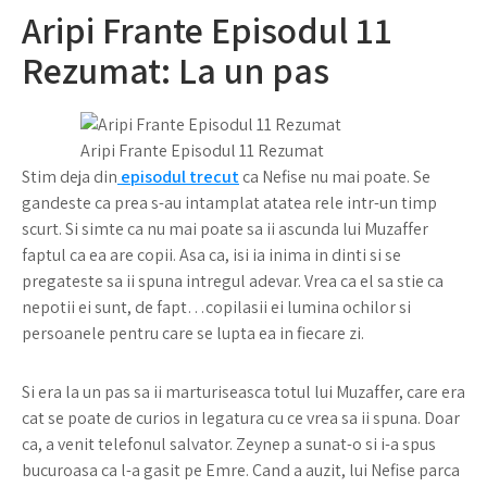
Aripi Frante Episodul 11
Rezumat: La un pas
Aripi Frante Episodul 11 Rezumat
Stim deja din
episodul trecut
ca Nefise nu mai poate. Se
gandeste ca prea s-au intamplat atatea rele intr-un timp
scurt. Si simte ca nu mai poate sa ii ascunda lui Muzaffer
faptul ca ea are copii. Asa ca, isi ia inima in dinti si se
pregateste sa ii spuna intregul adevar. Vrea ca el sa stie ca
nepotii ei sunt, de fapt…copilasii ei lumina ochilor si
persoanele pentru care se lupta ea in fiecare zi.
Si era la un pas sa ii marturiseasca totul lui Muzaffer, care era
cat se poate de curios in legatura cu ce vrea sa ii spuna. Doar
ca, a venit telefonul salvator. Zeynep a sunat-o si i-a spus
bucuroasa ca l-a gasit pe Emre. Cand a auzit, lui Nefise parca