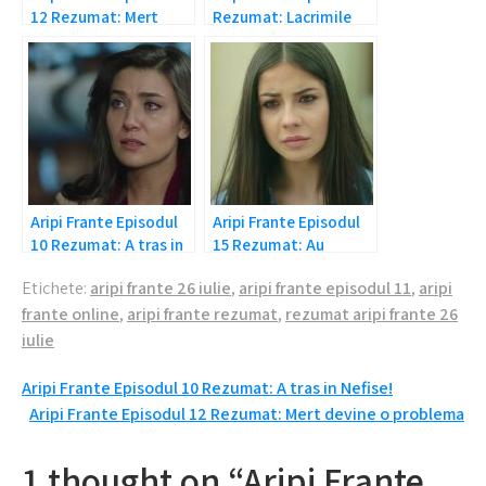
12 Rezumat: Mert
Rezumat: Lacrimile
devine o problema
curg
Aripi Frante Episodul
Aripi Frante Episodul
10 Rezumat: A tras in
15 Rezumat: Au
Nefise!
inceput intrigile!
Etichete:
aripi frante 26 iulie
,
aripi frante episodul 11
,
aripi
frante online
,
aripi frante rezumat
,
rezumat aripi frante 26
iulie
Navigare
Aripi Frante Episodul 10 Rezumat: A tras in Nefise!
Aripi Frante Episodul 12 Rezumat: Mert devine o problema
în
articole
1 thought on “Aripi Frante