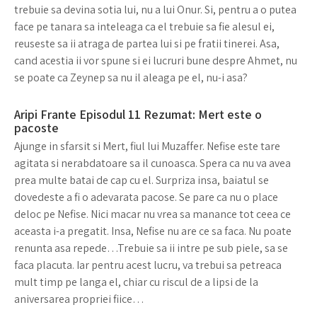
trebuie sa devina sotia lui, nu a lui Onur. Si, pentru a o putea
face pe tanara sa inteleaga ca el trebuie sa fie alesul ei,
reuseste sa ii atraga de partea lui si pe fratii tinerei. Asa,
cand acestia ii vor spune si ei lucruri bune despre Ahmet, nu
se poate ca Zeynep sa nu il aleaga pe el, nu-i asa?
Aripi Frante Episodul 11 Rezumat: Mert este o
pacoste
Ajunge in sfarsit si Mert, fiul lui Muzaffer. Nefise este tare
agitata si nerabdatoare sa il cunoasca. Spera ca nu va avea
prea multe batai de cap cu el. Surpriza insa, baiatul se
dovedeste a fi o adevarata pacose. Se pare ca nu o place
deloc pe Nefise. Nici macar nu vrea sa manance tot ceea ce
aceasta i-a pregatit. Insa, Nefise nu are ce sa faca. Nu poate
renunta asa repede…Trebuie sa ii intre pe sub piele, sa se
faca placuta. Iar pentru acest lucru, va trebui sa petreaca
mult timp pe langa el, chiar cu riscul de a lipsi de la
aniversarea propriei fiice…