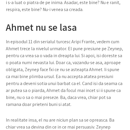
i s-a luat o piatra de pe inima. Asadar, este bine? Nu e ranit,
respira, este bine? Nu-i venea sa creada.
Ahmet nu se lasa
In episodul 11 din serialul turcesc Aripi Frante, vedem cum
Ahmet trece la nivelul urmator. El pune presiune pe Zeynep,
pentru ca vrea sa o vada in dreapta lui. Si apoi, isi doreste sa
o poata numi nevasta lui. Doar ca, vazandu-se asa, aproape
obligata, Zeynep face fxi ce nu se asteapta Ahmet. Ii spune
ca mai bine plimba ursul. Ea nu accepta atatea presiuni
pentru a deveni sotia unui barbat ca el. Cand isi da seama ca
ar putea sa o piarda, Ahmet da focul mai incet si ii spune ca
bine, nu o sa o mai preseze. Ba, daca vrea, chiar pot sa
ramana doar prieteni buni si atat.
In realitate insa, el nu are niciun plan sa se opreasca. Ba
chiar vrea sa devina din ce in ce mai persuasiv. Zeynep