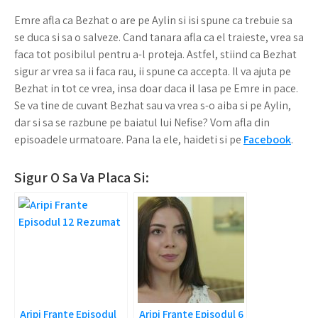
Emre afla ca Bezhat o are pe Aylin si isi spune ca trebuie sa
se duca si sa o salveze. Cand tanara afla ca el traieste, vrea sa
faca tot posibilul pentru a-l proteja. Astfel, stiind ca Bezhat
sigur ar vrea sa ii faca rau, ii spune ca accepta. Il va ajuta pe
Bezhat in tot ce vrea, insa doar daca il lasa pe Emre in pace.
Se va tine de cuvant Bezhat sau va vrea s-o aiba si pe Aylin,
dar si sa se razbune pe baiatul lui Nefise? Vom afla din
episoadele urmatoare. Pana la ele, haideti si pe
Facebook
.
Sigur O Sa Va Placa Si:
Aripi Frante Episodul
Aripi Frante Episodul 6