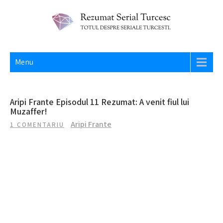
Skip
to
content
REZUMAT SERIAL TURCESC
Totul despre seriale turcesti si actori din Turcia.
Menu
Aripi Frante Episodul 11 Rezumat: A venit fiul lui
Muzaffer!
Aripi Frante
1 COMENTARIU